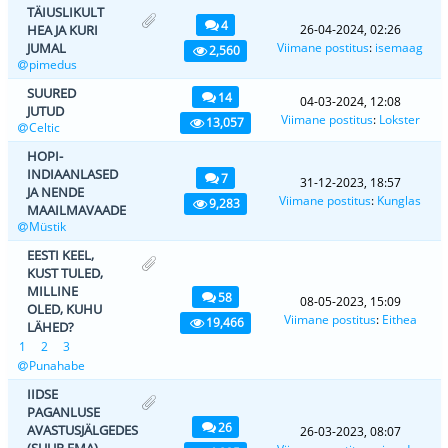
TÄIUSLIKULT
4
HEA JA KURI
26-04-2024, 02:26
JUMAL
Viimane postitus
:
isemaag
2,560
pimedus
SUURED
14
04-03-2024, 12:08
JUTUD
Viimane postitus
:
Lokster
13,057
Celtic
HOPI-
INDIAANLASED
7
31-12-2023, 18:57
JA NENDE
Viimane postitus
:
Kunglas
9,283
MAAILMAVAADE
Müstik
EESTI KEEL,
KUST TULED,
MILLINE
58
08-05-2023, 15:09
OLED, KUHU
Viimane postitus
:
Eithea
19,466
LÄHED?
1
2
3
Punahabe
IIDSE
PAGANLUSE
26
AVASTUSJÄLGEDES
26-03-2023, 08:07
(SUUR EMA)