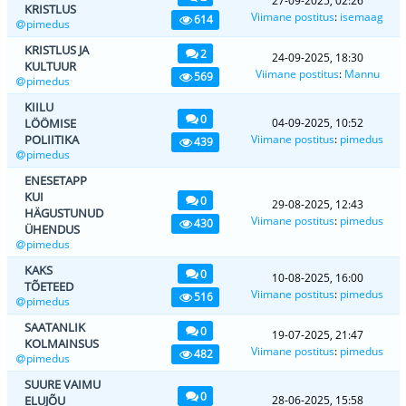
27-09-2025, 02:26
KRISTLUS
Viimane postitus
:
isemaag
614
pimedus
KRISTLUS JA
2
24-09-2025, 18:30
KULTUUR
Viimane postitus
:
Mannu
569
pimedus
KIILU
0
LÖÖMISE
04-09-2025, 10:52
POLIITIKA
Viimane postitus
:
pimedus
439
pimedus
ENESETAPP
KUI
0
29-08-2025, 12:43
HÄGUSTUNUD
Viimane postitus
:
pimedus
430
ÜHENDUS
pimedus
KAKS
0
10-08-2025, 16:00
TÕETEED
Viimane postitus
:
pimedus
516
pimedus
SAATANLIK
0
19-07-2025, 21:47
KOLMAINSUS
Viimane postitus
:
pimedus
482
pimedus
SUURE VAIMU
0
ELUJÕU
28-06-2025, 15:58