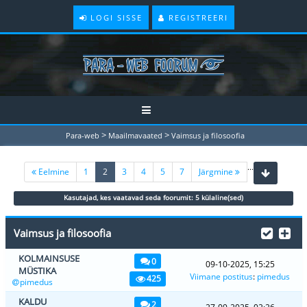
LOGI SISSE
REGISTREERI
>
>
Para-web
Maailmavaated
Vaimsus ja filosoofia
...
(current)
Eelmine
1
2
3
4
5
7
Järgmine
Kasutajad, kes vaatavad seda foorumit: 5 külaline(sed)
Vaimsus ja filosoofia
KOLMAINSUSE
0
09-10-2025, 15:25
MÜSTIKA
Viimane postitus
:
pimedus
425
pimedus
KALDU
2