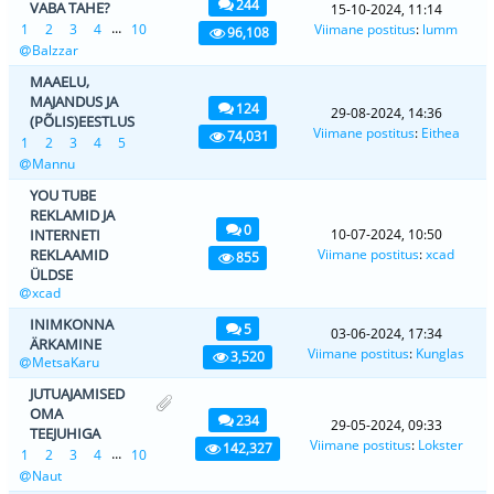
244
VABA TAHE?
15-10-2024, 11:14
...
1
2
3
4
10
Viimane postitus
:
lumm
96,108
Balzzar
MAAELU,
MAJANDUS JA
124
29-08-2024, 14:36
(PÕLIS)EESTLUS
Viimane postitus
:
Eithea
74,031
1
2
3
4
5
Mannu
YOU TUBE
REKLAMID JA
0
INTERNETI
10-07-2024, 10:50
REKLAAMID
Viimane postitus
:
xcad
855
ÜLDSE
xcad
INIMKONNA
5
03-06-2024, 17:34
ÄRKAMINE
Viimane postitus
:
Kunglas
3,520
MetsaKaru
JUTUAJAMISED
OMA
234
29-05-2024, 09:33
TEEJUHIGA
Viimane postitus
:
Lokster
142,327
...
1
2
3
4
10
Naut