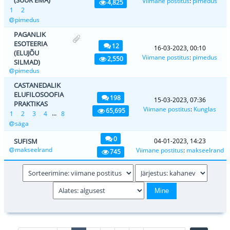
Viimane postitus
:
pimedus
4,825
1
2
pimedus
PAGANLIK
ESOTEERIA
12
16-03-2023, 00:10
(ELUJÕU
Viimane postitus
:
pimedus
2,550
SILMAD)
pimedus
CASTANEDALIK
ELUFILOSOOFIA
198
15-03-2023, 07:36
PRAKTIKAS
Viimane postitus
:
Kunglas
65,695
...
1
2
3
4
8
säga
0
SUFISM
04-01-2023, 14:23
makseelrand
Viimane postitus
:
makseelrand
745