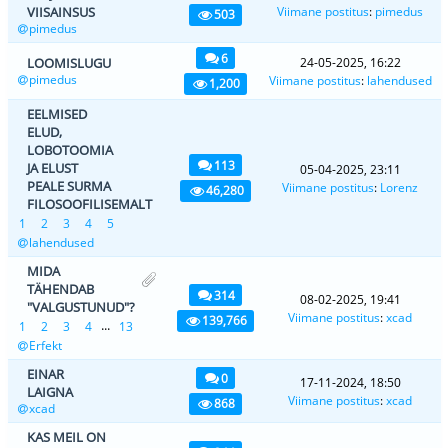
VIISAINSUS
Viimane postitus
:
pimedus
503
pimedus
6
LOOMISLUGU
24-05-2025, 16:22
pimedus
Viimane postitus
:
lahendused
1,200
EELMISED
ELUD,
LOBOTOOMIA
113
JA ELUST
05-04-2025, 23:11
PEALE SURMA
Viimane postitus
:
Lorenz
46,280
FILOSOOFILISEMALT
1
2
3
4
5
lahendused
MIDA
TÄHENDAB
314
08-02-2025, 19:41
"VALGUSTUNUD"?
Viimane postitus
:
xcad
139,766
...
1
2
3
4
13
Erfekt
EINAR
0
17-11-2024, 18:50
LAIGNA
Viimane postitus
:
xcad
868
xcad
KAS MEIL ON