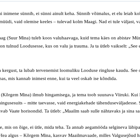
ui inimene sünnib, ei sünni ainult keha.
Sünnib võimalus, et elu leiab ko
e müüdi, vaid olemise keeles – tulevad kolm
M
aagi.
Nad ei tule väljast
, v
aag
(Suur Mina)
tuleb koos
valu
haavaga
, kuid
t
ema käes on
abistav
Mür
u on tulnud
Loodusesse
, kus on valu ja
trauma
.
Ja ta ütleb vaikselt:
„See 
a kergust
, t
a lubab tervenemist
loomuliku Looduse
ringluse kaudu.
See 
nas,
mis kannab inimest enne, kui
ta
veel
oskab
ise kõndida
.
 (Kõrgem Mina)
ilmub hingamisega
, ja t
ema toob
suunava V
iiruki.
Kui 
hinguse
suits – mitte taevasse, vaid
energiakehade
tähendus
e
väljade
sse
.
avab
V
aate
horisondid
.
T
a ütleb:
„Maailm saab sulle nähtavaks
j
a sina s
le, mis on õige
,
ei ütle, mida teha.
Ta annab
aegamööda selgineva
läbip
Hea
algus –
Kõrgem Mina,
kasvav M
aailma
v
aade, milles
Valgusejõud
h