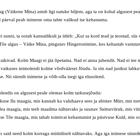
g (Väikene Mina)
astub ligi
natuke
hiljem
, a
ga ta on kohal algusest pea
el päeval peab inimene
oma tahte valikud ise kehastama.
i sunni
, ta
ootab
kannatlikult
ja ütleb:
„Kui sa kord
tead
ja teostad
,
siis 
Tõe algus –
Väike Mina,
pingutav Hingeronimine,
kes kehastab
vastuta
vaikivad
.
Kolm
M
aagi ei jää õpetama.
Nad ei anna juhendit.
Nad ei tee 
vaikuses
inimolendi kolme võrdväärset
Jõudu
.
Ja siis nad
justkui
lahku
se
.
Nii sünnib inimene
ja võib-olla isegi iga elusolend.
olendis
on algusest peale
olemas kolm tarkusejõudu
:
kuse
Ilu
maagia
, mis
kannab
ka
valu
haava sees
ja
abistav
Mürr, mis toe
Hea
maagia
, mis teeb maailma nähtavaks
ja
suunav
Suitsuviiruk, mis
vii
use
Tõe
maagia
, mis
tahab
toimivat
kehast
u
mist
ja
püsivuse
Kuld, mis oo
s said
need kolm korraga
müütiliselt
nähtavaks.
Aga iga inimese sünnih