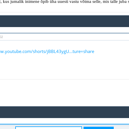
d
,
kus
jumalik
inimene õpib üha uuesti vastu võtma
selle, mis talle juba
02
ww.youtube.com/shorts/jBBL43ygU...ture=share