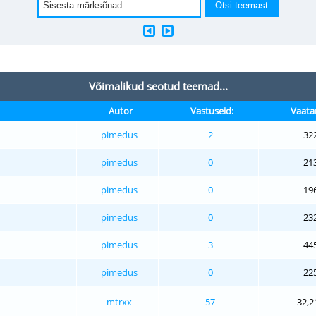
Võimalikud seotud teemad...
Autor
Vastuseid:
Vaata
pimedus
2
32
pimedus
0
21
pimedus
0
19
pimedus
0
23
pimedus
3
44
pimedus
0
22
mtrxx
57
32,2