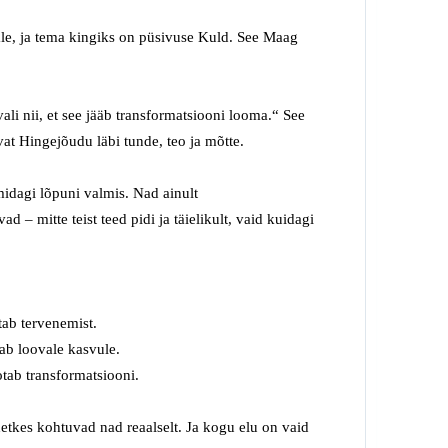
le
, ja t
ema kingiks on
püsivuse
Kuld.
See
M
aag
vali nii, et see jääb
transformatsiooni looma
.“
See
vat Hingejõudu läbi tunde, teo ja mõtte
.
midagi
lõpuni
valmis.
Nad ainult
vad –
mitte teist teed pidi
ja täielikult
, vaid
kuidagi
tab tervenemist.
tab loovale
kasvule.
tab transformatsiooni.
etkes
kohtuvad nad
reaalselt
.
Ja kogu elu on vaid