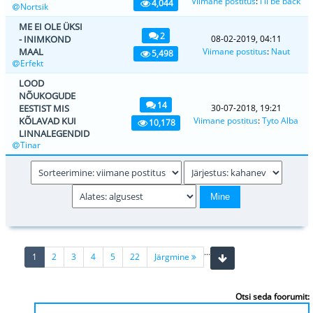
Viimane postitus
:
I'll be back
4,044
Nortsik
ME EI OLE ÜKSI
2
- INIMKOND
08-02-2019, 04:11
MAAL
Viimane postitus
:
Naut
5,498
Erfekt
LOOD
NÕUKOGUDE
14
EESTIST MIS
30-07-2018, 19:21
KÕLAVAD KUI
Viimane postitus
:
Tyto Alba
10,178
LINNALEGENDID
Tinar
...
(current)
1
2
3
4
5
22
Järgmine
Otsi seda foorumit: