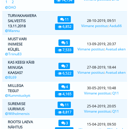
14,734
1
2
DAO
TURVAKAAMERA
11
SALVESTIS
28-10-2019, 09:51
13.11.2018
Viimane postitus
:
Aadu66
6,852
Mannu
MUST VARI
5
INIMESE
13-09-2019, 20:37
KÜLJEL
Viimane postitus
:
Avatud aken
7,533
Triinu83
KAS KEEGI KÄIB
7
MINUGA
27-08-2019, 18:44
KAASAS?
Viimane postitus
:
Avatud aken
6,522
BL69
MILLEGA
4
30-05-2019, 10:48
TEGU?
Viimane postitus
:
Q11
4,165
Kummituskytt
SUREMISE
11
25-04-2019, 20:05
UURIMUS
Viimane postitus
:
Q11
8,817
Wilholmensis
ROOTSI LAEVA
3
15-04-2019, 09:50
NÄHTUS