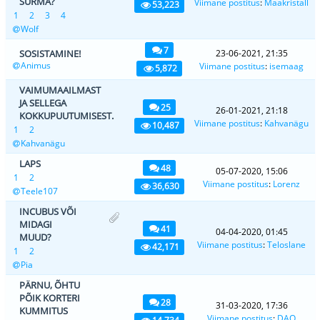
SURMA?
Viimane postitus
:
Maakristall
53,223
1
2
3
4
Wolf
7
SOSISTAMINE!
23-06-2021, 21:35
Animus
Viimane postitus
:
isemaag
5,872
VAIMUMAAILMAST
JA SELLEGA
25
26-01-2021, 21:18
KOKKUPUUTUMISEST.
Viimane postitus
:
Kahvanägu
10,487
1
2
Kahvanägu
LAPS
48
05-07-2020, 15:06
1
2
Viimane postitus
:
Lorenz
36,630
Teele107
INCUBUS VÕI
MIDAGI
41
04-04-2020, 01:45
MUUD?
Viimane postitus
:
Teloslane
42,171
1
2
Pia
PÄRNU, ÕHTU
PÕIK KORTERI
28
31-03-2020, 17:36
KUMMITUS
Viimane postitus
:
DAO