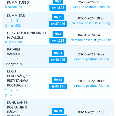
1
KUMMITUSED
25-05-2024, 11:06
kassnaine
Viimane postitus
:
kalldunn
1,828
KUMMITAB
71
02-04-2024, 20:23
1
2
3
Viimane postitus
:
isemaag
37,946
marti602
GRAVITATSIOONILAINED
4
04-01-2024, 14:03
JA VALGUS
Viimane postitus
:
Lynx Titan
1,232
Lynx Titan
PATAREI
53
VANGLA
23-06-2023, 16:22
1
2
3
Viimane postitus
:
Mannu
40,946
Anonymous
LUGU
PEALTNÄGIJAS:
54
RISTI TÄNAVA
18-03-2022, 18:45
POLTERGEIST
Viimane postitus
:
Mannu
35,191
1
2
3
rha
KUHU LÄHEB
KOERA HING
79
PÄRAST
03-11-2021, 17:06