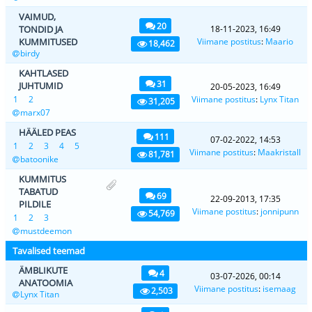
VAIMUD,
20
TONDID JA
18-11-2023, 16:49
KUMMITUSED
Viimane postitus
:
Maario
18,462
birdy
KAHTLASED
31
JUHTUMID
20-05-2023, 16:49
1
2
Viimane postitus
:
Lynx Titan
31,205
marx07
HÄÄLED PEAS
111
07-02-2022, 14:53
1
2
3
4
5
Viimane postitus
:
Maakristall
81,781
batoonike
KUMMITUS
TABATUD
69
22-09-2013, 17:35
PILDILE
Viimane postitus
:
jonnipunn
54,769
1
2
3
mustdeemon
Tavalised teemad
ÄMBLIKUTE
4
03-07-2026, 00:14
ANATOOMIA
Viimane postitus
:
isemaag
2,503
Lynx Titan