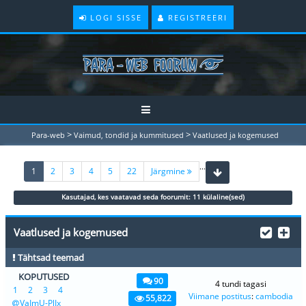
LOGI SISSE
REGISTREERI
>
>
Para-web
Vaimud, tondid ja kummitused
Vaatlused ja kogemused
...
(current)
1
2
3
4
5
22
Järgmine
Kasutajad, kes vaatavad seda foorumit: 11 külaline(sed)
Vaatlused ja kogemused
Tähtsad teemad
KOPUTUSED
90
4 tundi tagasi
1
2
3
4
Viimane postitus
:
cambodia
55,822
VaImU-PlIx