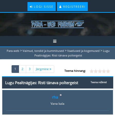
LOGI SISSE
REGISTREERI
>
>
>
Para-web
Vaimud, tondid ja kummitused
Vaatlused ja kogemused
Lugu
Pealtnägijas: Risti tänava poltergeist
(current)
1
2
3
Järgmine
Teema hinnang:
Lugu Pealtnägijas: Risti tänava poltergeist
Teema režiimid
rha
Vana kala