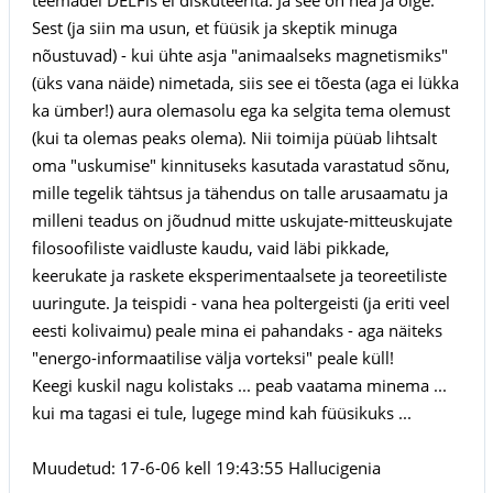
Sest (ja siin ma usun, et füüsik ja skeptik minuga
nõustuvad) - kui ühte asja "animaalseks magnetismiks"
(üks vana näide) nimetada, siis see ei tõesta (aga ei lükka
ka ümber!) aura olemasolu ega ka selgita tema olemust
(kui ta olemas peaks olema). Nii toimija püüab lihtsalt
oma "uskumise" kinnituseks kasutada varastatud sõnu,
mille tegelik tähtsus ja tähendus on talle arusaamatu ja
milleni teadus on jõudnud mitte uskujate-mitteuskujate
filosoofiliste vaidluste kaudu, vaid läbi pikkade,
keerukate ja raskete eksperimentaalsete ja teoreetiliste
uuringute. Ja teispidi - vana hea poltergeisti (ja eriti veel
eesti kolivaimu) peale mina ei pahandaks - aga näiteks
"energo-informaatilise välja vorteksi" peale küll!
Keegi kuskil nagu kolistaks ... peab vaatama minema ...
kui ma tagasi ei tule, lugege mind kah füüsikuks ...
Muudetud: 17-6-06 kell 19:43:55 Hallucigenia