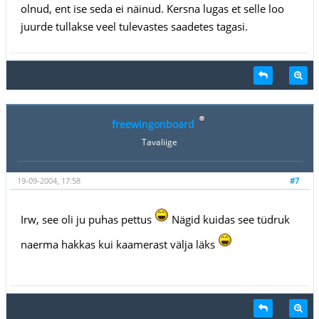
olnud, ent ise seda ei näinud. Kersna lugas et selle loo
juurde tullakse veel tulevastes saadetes tagasi.
freewingonboard
Tavaliige
19-09-2004, 17:58
#7
Irw, see oli ju puhas pettus
Nägid kuidas see tüdruk
naerma hakkas kui kaamerast välja läks