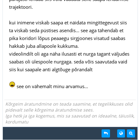
trajektoori.
kui inimene viskab saapa et näidata mingittegevust siis
ta viskab seda püstises asendis... see aga tähendab et
pika koridori lõpus peaaegu sirgjoones visatud saabas
hakkab juba allapoole kukkuma.
videolindilt oli aga näha ilusasti et nurga tagant väljudes
saabas oli ülespoole nurgaga. seda võis saavutada vaid
siis kui saapale anti algtõuge põrandalt
see on vähemalt minu arvamus...
Kõrgeim äratundmine on teada saamine, et tegelikkuses olid
pidevalt selle kõrgeima äratundmise sees.
Iga hetk ja iga kogemus, mis sa saavutad on ideaalne, täiuslik,
kordumatu