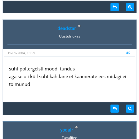
deadstar
Uustulnukas
19-09-2004, 13:59
#2
suht poltergeisti moodi tundus
aga se oli küll suht kahtlane et kaamerate ees midagi ei
toimunud
yodalr
Tavaliige