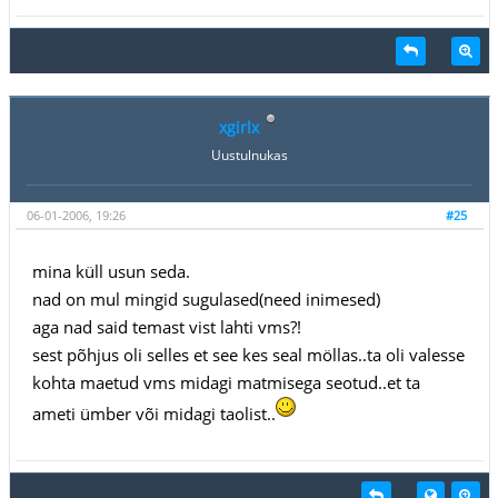
xgirlx
Uustulnukas
06-01-2006, 19:26
#25
mina küll usun seda.
nad on mul mingid sugulased(need inimesed)
aga nad said temast vist lahti vms?!
sest põhjus oli selles et see kes seal möllas..ta oli valesse
kohta maetud vms midagi matmisega seotud..et ta
ameti ümber või midagi taolist..