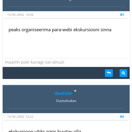
19-09-2004, 14:04
#3
peaks organiseerima para-webi ekskursiooni sinna
maailm pole kunagi üxi olnud.
deadstar
Uustulnukas
19-09-2004, 14:22
#4
ekskursioon võiks päris huvitav olla