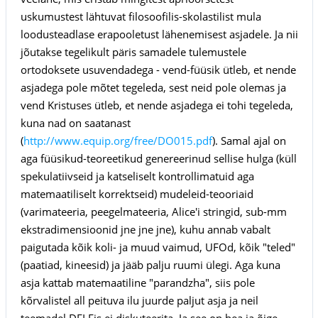
uskumustest lähtuvat filosoofilis-skolastilist mula
loodusteadlase erapooletust lähenemisest asjadele. Ja nii
jõutakse tegelikult päris samadele tulemustele
ortodoksete usuvendadega - vend-füüsik ütleb, et nende
asjadega pole mõtet tegeleda, sest neid pole olemas ja
vend Kristuses ütleb, et nende asjadega ei tohi tegeleda,
kuna nad on saatanast
(
http://www.equip.org/free/DO015.pdf
). Samal ajal on
aga füüsikud-teoreetikud genereerinud sellise hulga (küll
spekulatiivseid ja katseliselt kontrollimatuid aga
matemaatiliselt korrektseid) mudeleid-teooriaid
(varimateeria, peegelmateeria, Alice'i stringid, sub-mm
ekstradimensioonid jne jne jne), kuhu annab vabalt
paigutada kõik koli- ja muud vaimud, UFOd, kõik "teled"
(paatiad, kineesid) ja jääb palju ruumi ülegi. Aga kuna
asja kattab matemaatiline "parandzha", siis pole
kõrvalistel all peituva ilu juurde paljut asja ja neil
teemadel DELFis ei diskuteerita. Ja see on hea ja õige.