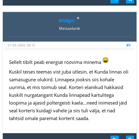
Wolfgirl
Metsaelanik
21-09-2004, 08:15
#9
Sellelt tibilt peab energiat röövima minema
Kuskil teises teemas vist juba ütlesin, et Kunda linnas oli
samasugune olukird. Linnapea jooksis siis kohale
uurima, et mis toimub seal. Korteri elanikud hakkasid
kuskilt nurgatangant Kunda linnapead kartulitega
loopima ja ajasid poltergeisti kaela...need inimesed jäid
seal korteris kuidagi vahele ja siis tuli välja, et nad
tahtsid omale paremat korterit saada.