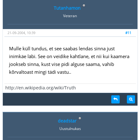
Tutanhamon
Veteran
21-09-2004, 10:39
#11
Mulle küll tundus, et see saabas lendas sinna just
inimkäe läbi. See on veidike kahtlane, et nii kui kaamera
jookseb sinna, kust vise pidi alguse saama, vahib
kõrvaltoast mingi tädi vastu..
http://en.wikipedia.org/wiki/Truth
deadstar
Uustulnukas