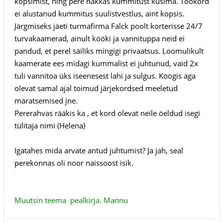
kopsimist, ning pere hakkas kummitust küsima. Tookord
ei alustanud kummitus suulistvestlus, aint kopsis.
Järgmiseks jäeti turmafirma Falck poolt korterisse 24/7
turvakaamerad, ainult kööki ja vannituppa neid ei
pandud, et perel säiliks mingigi privaatsus. Loomulikult
kaamerate ees midagi kummalist ei juhtunud, vaid 2x
tuli vannitoa üks iseenesest lahi ja sulgus. Köögis aga
olevat samal ajal toimud järjekordsed meeletud
märatsemised jne.
Pererahvas rääkis ka , et kord olevat neile öeldud isegi
tülitaja nimi (Helena)
Igatahes mida arvate antud juhtumist? Ja jah, seal
perekonnas oli noor naissoost isik.
Muutsin teema pealkirja. Mannu