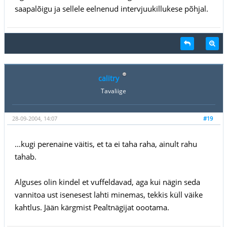
saapalõigu ja sellele eelnenud intervjuukillukese põhjal.
calitry
Tavaliige
28-09-2004, 14:07
#19
...kugi perenaine väitis, et ta ei taha raha, ainult rahu
tahab.
Alguses olin kindel et vuffeldavad, aga kui nägin seda
vannitoa ust isenesest lahti minemas, tekkis küll väike
kahtlus. Jään kärgmist Pealtnägijat oootama.