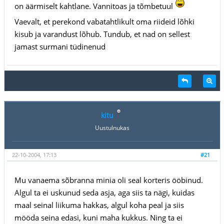
on äärmiselt kahtlane. Vannitoas ja tõmbetuul
Vaevalt, et perekond vabatahtlikult oma riideid lõhki
kisub ja varandust lõhub. Tundub, et nad on sellest
jamast surmani tüdinenud
kitu
Uustulnukas
22-10-2004, 17:13
#21
Mu vanaema sõbranna minia oli seal korteris ööbinud.
Algul ta ei uskunud seda asja, aga siis ta nägi, kuidas
maal seinal liikuma hakkas, algul koha peal ja siis
mööda seina edasi, kuni maha kukkus. Ning ta ei