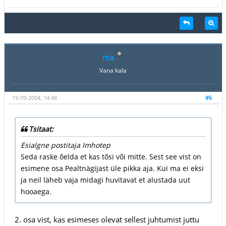
rha
Vana kala
19-09-2004, 14:48
#6
Tsitaat:
Esialgne postitaja Imhotep
Seda raske õelda et kas tõsi või mitte. Sest see vist on
esimene osa Pealtnägijast üle pikka aja. Kui ma ei eksi
ja neil läheb vaja midagi huvitavat et alustada uut
hooaega.
2. osa vist, kas esimeses olevat sellest juhtumist juttu