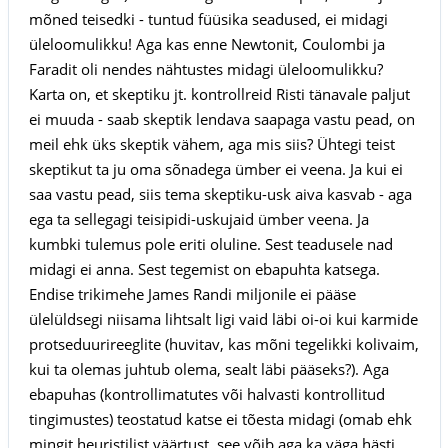
mõned teisedki - tuntud füüsika seadused, ei midagi
üleloomulikku! Aga kas enne Newtonit, Coulombi ja
Faradit oli nendes nähtustes midagi üleloomulikku?
Karta on, et skeptiku jt. kontrollreid Risti tänavale paljut
ei muuda - saab skeptik lendava saapaga vastu pead, on
meil ehk üks skeptik vähem, aga mis siis? Ühtegi teist
skeptikut ta ju oma sõnadega ümber ei veena. Ja kui ei
saa vastu pead, siis tema skeptiku-usk aiva kasvab - aga
ega ta sellegagi teisipidi-uskujaid ümber veena. Ja
kumbki tulemus pole eriti oluline. Sest teadusele nad
midagi ei anna. Sest tegemist on ebapuhta katsega.
Endise trikimehe James Randi miljonile ei pääse
ülelüldsegi niisama lihtsalt ligi vaid läbi oi-oi kui karmide
protseduurireeglite (huvitav, kas mõni tegelikki kolivaim,
kui ta olemas juhtub olema, sealt läbi pääseks?). Aga
ebapuhas (kontrollimatutes või halvasti kontrollitud
tingimustes) teostatud katse ei tõesta midagi (omab ehk
mingit heuristilist väärtust, see võib aga ka väga hästi