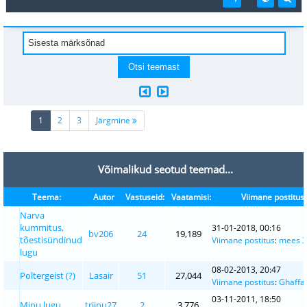
(current)
1
2
3
Järgmine
Võimalikud seotud teemad...
Teema:
Autor
Vastuseid:
Vaatamisi:
Viimane postitus
Narva
kummitus,
31-01-2018, 00:16
bv206
24
19,189
tõestisündinud
Viimane postitus
:
mees 
lugu
08-02-2013, 20:47
Poltergeist (?)
Lasair
51
27,044
Viimane postitus
:
Ghaffa
03-11-2011, 18:50
Minu lugu
triinu27
2
3,776