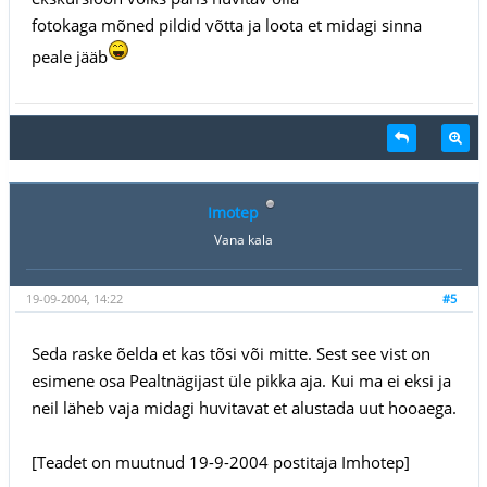
fotokaga mõned pildid võtta ja loota et midagi sinna
peale jääb
Imotep
Vana kala
19-09-2004, 14:22
#5
Seda raske õelda et kas tõsi või mitte. Sest see vist on
esimene osa Pealtnägijast üle pikka aja. Kui ma ei eksi ja
neil läheb vaja midagi huvitavat et alustada uut hooaega.
[Teadet on muutnud 19-9-2004 postitaja Imhotep]