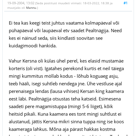
19-09-2004, 13:02
#1
(Seda postitust muudeti viimati: 18-03-2022, 18:38 ja
muutjaks oli
Mannu
.)
Ei tea kas keegi teist juhtus vaatama kolmapäeval või
pühapäeval või laupäeval etv saadet Pealtnägija. Need
kes ei näinud seda, siis kindlasti soovitan see
kuidagimoodi hankida.
Vahur Kersna oli külas ühel perel, kes elasid mustamäe
korteris (oli vist). Igatahes perekond kurtis et neil täiega
mingi kummitus möllab kodus - lõhub koguaeg asju,
teeb hääli, isegi suhtleb nendega jne. Ühe vestluse ajal
perenaisega lendas (lausa vihises) Kersan king kaamera
eest läbi. Pealtnägija otsustas teha katseid. Esimesena
saadeti pere magamistuppa (mingi 5-6 liiget), kõik
heitsid pikali. Kuna kaamera ees tont mingi suhtlust ei
alustanud, jättis Kersna mikri sinna tuppa ning ise koos
kaameraga lahkus. Mõna aja pärast hakkas kostma