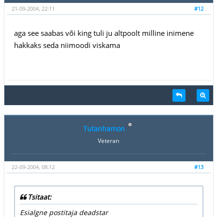
21-09-2004, 22:11
#12
aga see saabas või king tuli ju altpoolt milline inimene
hakkaks seda niimoodi viskama
Tutanhamon
Veteran
22-09-2004, 08:12
#13
Tsitaat:
Esialgne postitaja deadstar