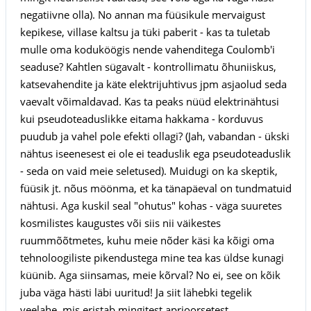
negatiivne olla). No annan ma füüsikule mervaigust
kepikese, villase kaltsu ja tüki paberit - kas ta tuletab
mulle oma koduköögis nende vahenditega Coulomb'i
seaduse? Kahtlen sügavalt - kontrollimatu õhuniiskus,
katsevahendite ja käte elektrijuhtivus jpm asjaolud seda
vaevalt võimaldavad. Kas ta peaks nüüd elektrinähtusi
kui pseudoteaduslikke eitama hakkama - korduvus
puudub ja vahel pole efekti ollagi? (Jah, vabandan - ükski
nähtus iseenesest ei ole ei teaduslik ega pseudoteaduslik
- seda on vaid meie seletused). Muidugi on ka skeptik,
füüsik jt. nõus möönma, et ka tänapäeval on tundmatuid
nähtusi. Aga kuskil seal "ohutus" kohas - väga suuretes
kosmilistes kaugustes või siis nii väikestes
ruummõõtmetes, kuhu meie nõder käsi ka kõigi oma
tehnoloogiliste pikendustega mine tea kas üldse kunagi
küünib. Aga siinsamas, meie kõrval? No ei, see on kõik
juba väga hästi läbi uuritud! Ja siit lähebki tegelik
veelahe, mis eristab mingitest aprioorsetest