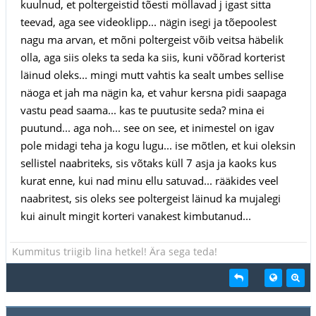
kuulnud, et poltergeistid tõesti möllavad j igast sitta
teevad, aga see videoklipp... nägin isegi ja tõepoolest
nagu ma arvan, et mõni poltergeist võib veitsa häbelik
olla, aga siis oleks ta seda ka siis, kuni võõrad korterist
läinud oleks... mingi mutt vahtis ka sealt umbes sellise
näoga et jah ma nägin ka, et vahur kersna pidi saapaga
vastu pead saama... kas te puutusite seda? mina ei
puutund... aga noh... see on see, et inimestel on igav
pole midagi teha ja kogu lugu... ise mõtlen, et kui oleksin
sellistel naabriteks, sis võtaks küll 7 asja ja kaoks kus
kurat enne, kui nad minu ellu satuvad... rääkides veel
naabritest, sis oleks see poltergeist läinud ka mujalegi
kui ainult mingit korteri vanakest kimbutanud...
Kummitus triigib lina hetkel! Ära sega teda!