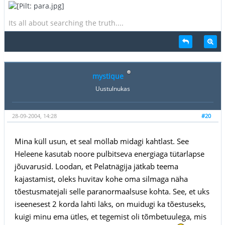
Its all about searching the truth....
mystique
Uustulnukas
28-09-2004, 14:28
#20
Mina küll usun, et seal möllab midagi kahtlast. See
Heleene kasutab noore pulbitseva energiaga tütarlapse
jõuvarusid. Loodan, et Pelatnägija jätkab teema
kajastamist, oleks huvitav kohe oma silmaga näha
tõestusmatejali selle paranormaalsuse kohta. See, et uks
iseenesest 2 korda lahti läks, on muidugi ka tõestuseks,
kuigi minu ema ütles, et tegemist oli tõmbetuulega, mis