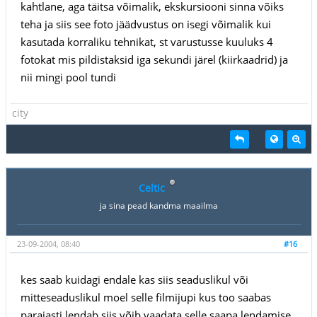
kahtlane, aga täitsa võimalik, ekskursiooni sinna võiks
teha ja siis see foto jäädvustus on isegi võimalik kui
kasutada korraliku tehnikat, st varustusse kuuluks 4
fotokat mis pildistaksid iga sekundi järel (kiirkaadrid) ja
nii mingi pool tundi
city
Celtic
ja sina pead kandma maailma
23-09-2004, 08:40
#16
kes saab kuidagi endale kas siis seaduslikul või
mitteseaduslikul moel selle filmijupi kus too saabas
parajasti lendab siis võib vaadata selle saapa lendamise