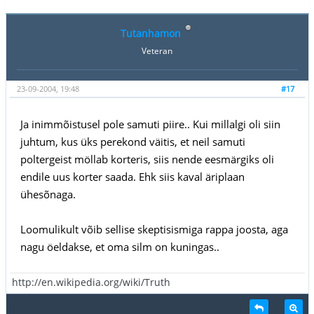
Tutanhamon
Veteran
23-09-2004, 19:48
#17
Ja inimmõistusel pole samuti piire.. Kui millalgi oli siin
juhtum, kus üks perekond väitis, et neil samuti
poltergeist möllab korteris, siis nende eesmärgiks oli
endile uus korter saada. Ehk siis kaval äriplaan
ühesõnaga.
Loomulikult võib sellise skeptisismiga rappa joosta, aga
nagu öeldakse, et oma silm on kuningas..
http://en.wikipedia.org/wiki/Truth