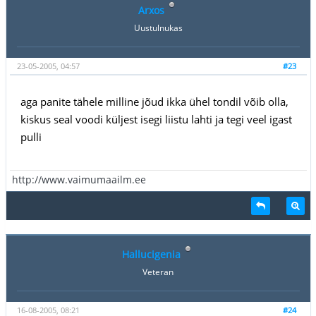
Arxos
Uustulnukas
23-05-2005, 04:57
#23
aga panite tähele milline jõud ikka ühel tondil võib olla,
kiskus seal voodi küljest isegi liistu lahti ja tegi veel igast
pulli
http://www.vaimumaailm.ee
Hallucigenia
Veteran
16-08-2005, 08:21
#24