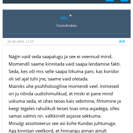
Alix
Uustulnukas
28-09-2004, 12:53
#18
Nägin vaid seda saapalugu ja see ei veennud mind.
Momendil saame kinnitada vaid saapa lendamise fakti.
Seda, kes või mis selle saapa liikuma pani, kas koridor
oli sel ajal tühi jne, saame vaid oletada.
Mainiks ühe psühholoogilise momendi veel. Inimesed
on ju nõnda uudishimulikud, et miski ei pane mind
uskuma seda, et ühes teoas käis sebimine, filmimine ja
keegi tegeles rahulikult teises toas oma asjadega, olles
samas valmis nn. välkkiirelt asjasse sekkuma.
Minulgi assotsieerus see asi kohe Kundas juhtunuga.
Aga kinnitan veelkord, et hinnangu annan ainult