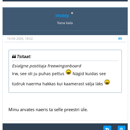
Imotep
Vana kala
19-09-2004, 18:02
#8
Tsitaat:
Esialgne postitaja freewingonboard
Irw, see oli ju puhas pettus
Nägid kuidas see
tüdruk naerma hakkas kui kaamerast välja läks
Minu arvates naeris ta selle preestri üle.