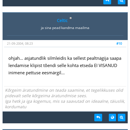
Celtic
ja sina pead kandma maailma
21-09-2004, 08:23
#10
ohjah... asjatundlik silmleidis ka sellest pealtnägija saapa
lendamise klipist tõendi selle kohta etseda EI VISANUD
inimene pettuse eesmärgil...
Kõrgeim äratundmine on teada saamine, et tegelikkuses olid
pidevalt selle kõrgeima äratundmise sees.
Iga hetk ja iga kogemus, mis sa saavutad on ideaalne, täiuslik,
kordumatu