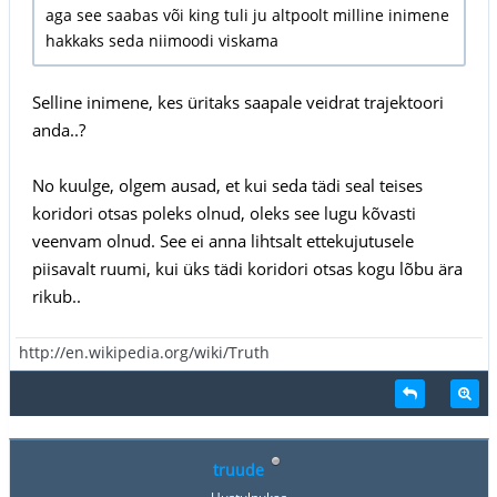
aga see saabas või king tuli ju altpoolt milline inimene
hakkaks seda niimoodi viskama
Selline inimene, kes üritaks saapale veidrat trajektoori
anda..?
No kuulge, olgem ausad, et kui seda tädi seal teises
koridori otsas poleks olnud, oleks see lugu kõvasti
veenvam olnud. See ei anna lihtsalt ettekujutusele
piisavalt ruumi, kui üks tädi koridori otsas kogu lõbu ära
rikub..
http://en.wikipedia.org/wiki/Truth
truude