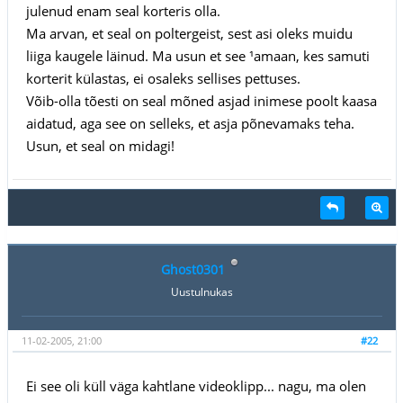
julenud enam seal korteris olla.
Ma arvan, et seal on poltergeist, sest asi oleks muidu
liiga kaugele läinud. Ma usun et see ¹amaan, kes samuti
korterit külastas, ei osaleks sellises pettuses.
Võib-olla tõesti on seal mõned asjad inimese poolt kaasa
aidatud, aga see on selleks, et asja põnevamaks teha.
Usun, et seal on midagi!
Ghost0301
Uustulnukas
11-02-2005, 21:00
#22
Ei see oli küll väga kahtlane videoklipp... nagu, ma olen