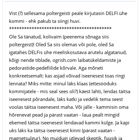
Vist (?) sellesama poltergeisti peale kirjutasin DELFI ühe
kommi - ehk pakub ta siingi huvi.
*****************************************
Ole Sa tänatud, kolivaim (peenema sõnaga siis
poltergeist)! Oled Sa siis olemas või pole, oled Sa
igatahes DELFis ühe meeliskosutava arutelu algatanud,
kõigi nende tiblade, ogrish.com laibatükeldamiste ja
pedorastide-pedefiilide kõrvale. Aga mõneti
konkreetsemalt: kas asjad võivad iseenesest toas ringi
lennata? Miks mitte: minul läks klaas (ettesööduks
kommijatele - mis seal sees oli?) käest lahti, lendas täitsa
iseenesest põrandale, läks katki ja vedelik tema seest
voolas täitsa iseenesest maha. Või jälle - kammisin oma
hõrenevat pead ja pärast vaatan - laua pealt mingid
ebemed täitsa iseenesest lendavad kammi külge. Ja kapi
uks läks ka täitsa iseenesest kinni (pärast vaatan -
magnetsulgur). No muidugi ütlevad skeptik, füüsik ja