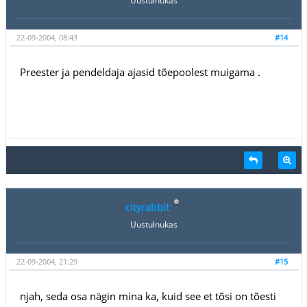
Uustulnukas
22-09-2004, 08:43
#14
Preester ja pendeldaja ajasid tõepoolest muigama .
cityrabbit
Uustulnukas
22-09-2004, 21:29
#15
njah, seda osa nägin mina ka, kuid see et tõsi on tõesti