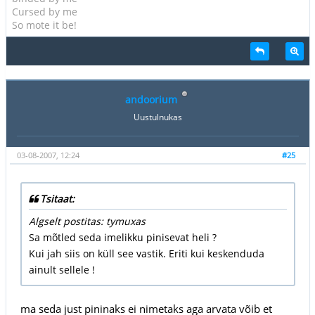
Cursed by me
So mote it be!
andoorium
Uustulnukas
03-08-2007, 12:24
#25
Tsitaat:
Algselt postitas: tymuxas
Sa mõtled seda imelikku pinisevat heli ?
Kui jah siis on küll see vastik. Eriti kui keskenduda
ainult sellele !
ma seda just pininaks ei nimetaks aga arvata võib et