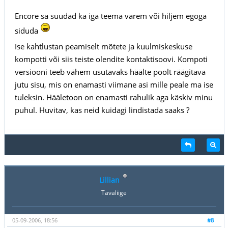
Encore sa suudad ka iga teema varem või hiljem egoga
siduda
Ise kahtlustan peamiselt mõtete ja kuulmiskeskuse
kompotti või siis teiste olendite kontaktisoovi. Kompoti
versiooni teeb vähem usutavaks häälte poolt räägitava
jutu sisu, mis on enamasti viimane asi mille peale ma ise
tuleksin. Hääletoon on enamasti rahulik aga käskiv minu
puhul. Huvitav, kas neid kuidagi lindistada saaks ?
Lillian
Tavaliige
05-09-2006, 18:56
#8