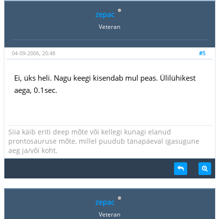
zepac
Veteran
04-09-2006, 20:48
#5
Ei, üks heli. Nagu keegi kisendab mul peas. Ülilühikest
aega, 0.1sec.
Siia käib eriti deep mõte või kellegi kunagi elanud
prontosauruse mõte, millel puudub tänapäeval igasugune
aeg ja/või koht.
zepac
Veteran