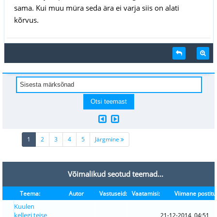
sama. Kui muu müra seda ära ei varja siis on alati
kõrvus.
(current)
1
2
3
4
5
Järgmine
Võimalikud seotud teemad...
Teema:
Autor
Vastuseid:
Vaatamisi:
Viimane postitu
Kuulen
kellegi teise
21-12-2014, 04:51