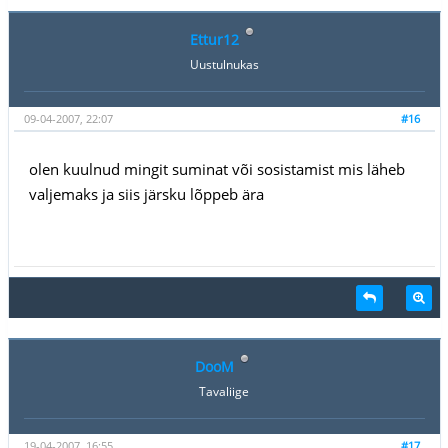
Ettur12
Uustulnukas
09-04-2007, 22:07
#16
olen kuulnud mingit suminat või sosistamist mis läheb
valjemaks ja siis järsku lõppeb ära
DooM
Tavaliige
19-04-2007, 16:55
#17