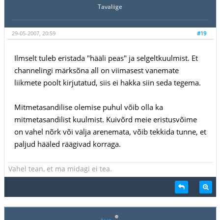
Tavaliige
29-05-2007, 20:59
#19
Ilmselt tuleb eristada "hääli peas" ja selgeltkuulmist. Et
channelingi märksõna all on viimasest vanemate
liikmete poolt kirjutatud, siis ei hakka siin seda tegema.
Mitmetasandilise olemise puhul võib olla ka
mitmetasandilist kuulmist. Kuivõrd meie eristusvõime
on vahel nõrk või välja arenemata, võib tekkida tunne, et
paljud hääled räägivad korraga.
Vahel tean, et ma midagi ei tea.