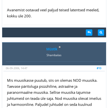
Avanemist ootavad veel paljud teised latentsed meeled,
kokku üle 200.
Müstik
Shambalas
06-09-2006, 14:47
#10
Mis muusikasse puutub, siis on olemas NOD muusika.
Taevase päritoluga psüühiline, astraalne ja
paranormaalne muusika. Sellise muusika tajumise
juhtumeid on teada üle saja. Nod muusika olevat imeilus
ja harmooniline. Paljudel juhtudel on seda kuulnud