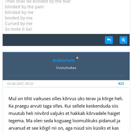
Thee shall be blinded by the fear
blinded by the pain
blinded by me
binded by me
Cursed by me
So mote it be!
andoorium
Uustulnukas
03-08-2007, 00:32
#23
Mul on tihti vaikuses olles kõrvus üks terav ja kõrge heli.
Ka praegu arvuti taga olles. Kui sellele keskenduda siis
muutub heli niivõrd valjuks et hakkab kõrvadele haiget
tegema. Ma olen seda koguaeg loomulikuks pidanud ja
arvanud et see kõigil nii on, aga nüüd siis küsiks et kas