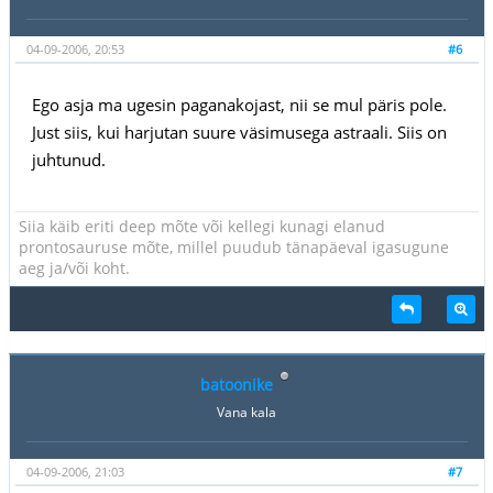
04-09-2006, 20:53
#6
Ego asja ma ugesin paganakojast, nii se mul päris pole.
Just siis, kui harjutan suure väsimusega astraali. Siis on
juhtunud.
Siia käib eriti deep mõte või kellegi kunagi elanud
prontosauruse mõte, millel puudub tänapäeval igasugune
aeg ja/või koht.
batoonike
Vana kala
04-09-2006, 21:03
#7