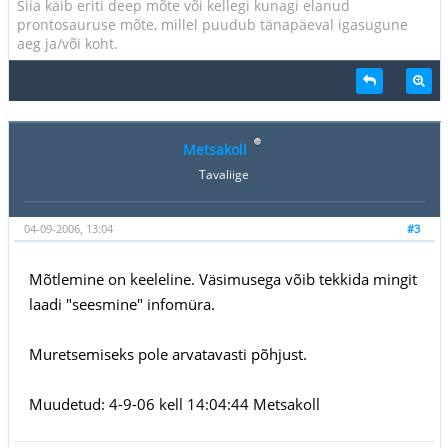
Siia käib eriti deep mõte või kellegi kunagi elanud
prontosauruse mõte, millel puudub tänapäeval igasugune
aeg ja/või koht.
Metsakoll
Tavaliige
04-09-2006, 13:04
#3
Mõtlemine on keeleline. Väsimusega võib tekkida mingit
laadi "seesmine" infomüra.
Muretsemiseks pole arvatavasti põhjust.
Muudetud: 4-9-06 kell 14:04:44 Metsakoll