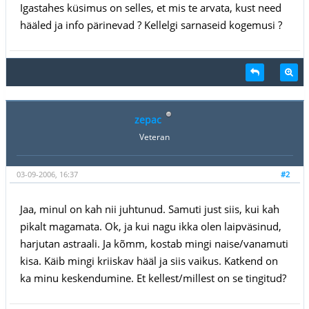
Igastahes küsimus on selles, et mis te arvata, kust need
hääled ja info pärinevad ? Kellelgi sarnaseid kogemusi ?
zepac
Veteran
03-09-2006, 16:37
#2
Jaa, minul on kah nii juhtunud. Samuti just siis, kui kah
pikalt magamata. Ok, ja kui nagu ikka olen laipväsinud,
harjutan astraali. Ja kõmm, kostab mingi naise/vanamuti
kisa. Käib mingi kriiskav hääl ja siis vaikus. Katkend on
ka minu keskendumine. Et kellest/millest on se tingitud?