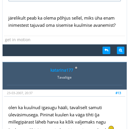
järelikult peab ka olema põhjus sellel, miks üha enam
inimestest tajuvad oma sisemise kuulmise avanemist?
get in motion
katarina177
Tavaliige
23-03-2007, 20:37
#13
olen ka kuulnud igasugu hääli, tavaliselt samuti
üleväsimusega. Pininat kuulen ka väga tihti (ja
millegipärast läheb harva ka kõik valjemaks nagu