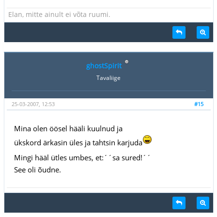
Elan, mitte ainult ei võta ruumi.
ghostSpirit
Tavaliige
25-03-2007, 12:53
#15
Mina olen öösel hääli kuulnud ja
ükskord ärkasin üles ja tahtsin karjuda
Mingi hääl ütles umbes, et:´´sa sured!´´
See oli õudne.