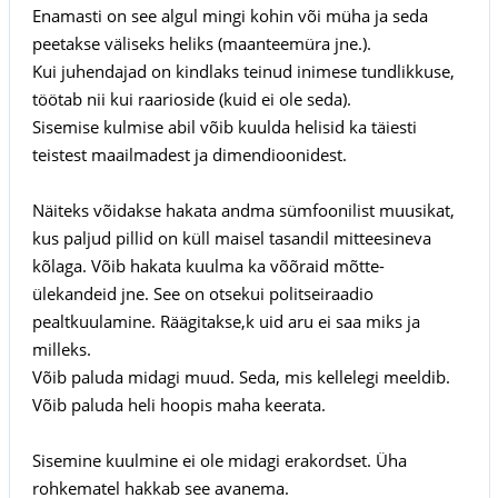
Enamasti on see algul mingi kohin või müha ja seda
peetakse väliseks heliks (maanteemüra jne.).
Kui juhendajad on kindlaks teinud inimese tundlikkuse,
töötab nii kui raarioside (kuid ei ole seda).
Sisemise kulmise abil võib kuulda helisid ka täiesti
teistest maailmadest ja dimendioonidest.
Näiteks võidakse hakata andma sümfoonilist muusikat,
kus paljud pillid on küll maisel tasandil mitteesineva
kõlaga. Võib hakata kuulma ka võõraid mõtte-
ülekandeid jne. See on otsekui politseiraadio
pealtkuulamine. Räägitakse,k uid aru ei saa miks ja
milleks.
Võib paluda midagi muud. Seda, mis kellelegi meeldib.
Võib paluda heli hoopis maha keerata.
Sisemine kuulmine ei ole midagi erakordset. Üha
rohkematel hakkab see avanema.