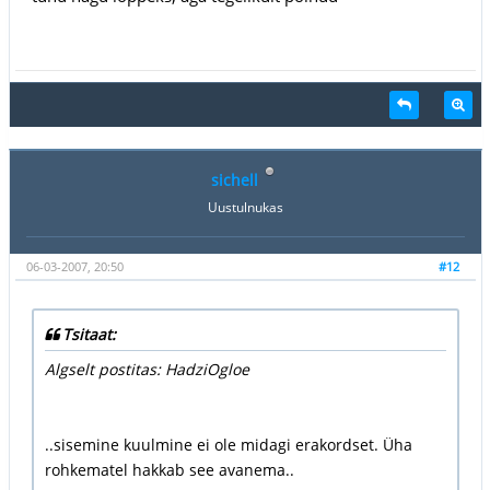
sichell
Uustulnukas
06-03-2007, 20:50
#12
Tsitaat:
Algselt postitas: HadziOgloe
..sisemine kuulmine ei ole midagi erakordset. Üha
rohkematel hakkab see avanema..