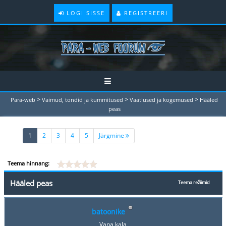
LOGI SISSE
REGISTREERI
>
>
>
Para-web
Vaimud, tondid ja kummitused
Vaatlused ja kogemused
Hääled
peas
(current)
1
2
3
4
5
Järgmine
Teema hinnang:
Hääled peas
Teema režiimid
batoonike
Vana kala