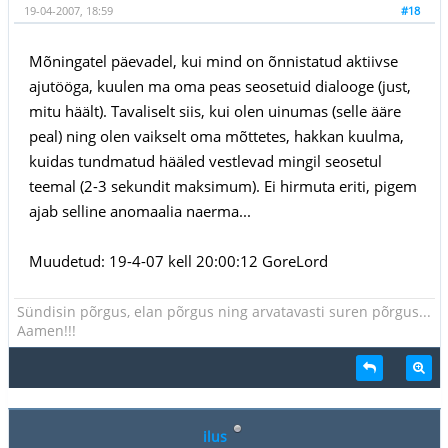
19-04-2007, 18:59
#18
Mõningatel päevadel, kui mind on õnnistatud aktiivse
ajutööga, kuulen ma oma peas seosetuid dialooge (just,
mitu häält). Tavaliselt siis, kui olen uinumas (selle ääre
peal) ning olen vaikselt oma mõttetes, hakkan kuulma,
kuidas tundmatud hääled vestlevad mingil seosetul
teemal (2-3 sekundit maksimum). Ei hirmuta eriti, pigem
ajab selline anomaalia naerma...
Muudetud: 19-4-07 kell 20:00:12 GoreLord
Sündisin põrgus, elan põrgus ning arvatavasti suren põrgus...
Aamen!!!
ilus