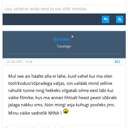
Usu sellesse mida teed ja see võib toimida.
tymuxas
Tavaliige
02-08-2007, 16:38
#22
Mul see asi häälte alla ei lähe, kuid vahel kui ma olen
tööl/kodus/sõpradega väljas, siis valdab mind selline
rahulik tunne ning hetkeks vilgatab silme eest läbi kui
väike filmike, kus ma annan lihtsalt heast peast sõbrale
jalaga näkku vms, löön mingi asja kuhugi pooleks jms.
Minu väike sadistlik MINA !