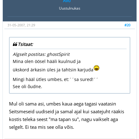
Avo
Uustulnukas
31-05-2007, 21:29
#20
Tsitaat:
Algselt postitas: ghostSpirit
Mina olen öösel hääli kuulnud ja
ükskord ärkasin üles ja tahtsin karjuda
Mingi hääl ütles umbes, et:´´sa sured!´´
See oli õudne.
Mul oli sama asi, umbes kaua aega tagasi vaatasin
Seitsmeseid uudiseid ja samal ajal kui saatejuht rääkis
kostis teleka seest "ma tapan su", nagu vaikselt aga
selgelt. Ei tea mis see olla võis.