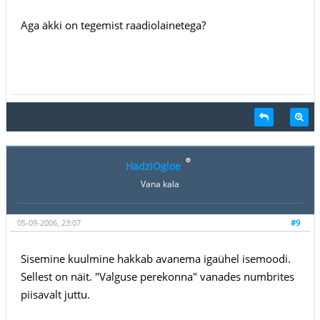
Aga äkki on tegemist raadiolainetega?
HadziOgloe
Vana kala
05-09-2006, 23:07
#9
Sisemine kuulmine hakkab avanema igaühel isemoodi.
Sellest on näit. "Valguse perekonna" vanades numbrites
piisavalt juttu.