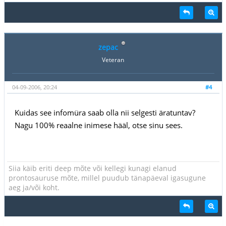
zepac
Veteran
04-09-2006, 20:24
#4
Kuidas see infomüra saab olla nii selgesti äratuntav?
Nagu 100% reaalne inimese hääl, otse sinu sees.
Siia käib eriti deep mõte või kellegi kunagi elanud
prontosauruse mõte, millel puudub tänapäeval igasugune
aeg ja/või koht.