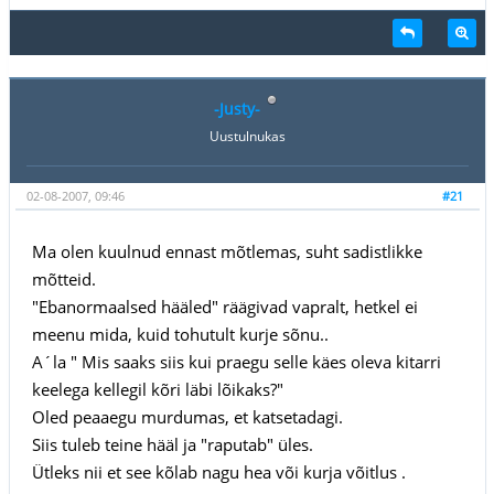
-Justy-
Uustulnukas
02-08-2007, 09:46
#21
Ma olen kuulnud ennast mõtlemas, suht sadistlikke
mõtteid.
"Ebanormaalsed hääled" räägivad vapralt, hetkel ei
meenu mida, kuid tohutult kurje sõnu..
A´la " Mis saaks siis kui praegu selle käes oleva kitarri
keelega kellegil kõri läbi lõikaks?"
Oled peaaegu murdumas, et katsetadagi.
Siis tuleb teine hääl ja "raputab" üles.
Ütleks nii et see kõlab nagu hea või kurja võitlus .