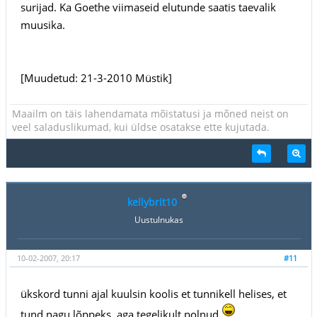
surijad. Ka Goethe viimaseid elutunde saatis taevalik
muusika.
[Muudetud: 21-3-2010 Müstik]
Maailm on täis lahendamata mõistatusi ja mõned neist on
veel saladuslikumad, kui üldse osatakse ette kujutada.
kellybrit10
Uustulnukas
10-02-2007, 20:17
#11
ükskord tunni ajal kuulsin koolis et tunnikell helises, et
tund nagu lõppeks, aga tegelikult polnud