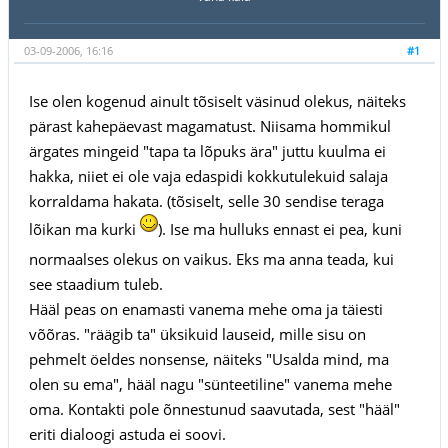
03-09-2006, 16:16
#1
Ise olen kogenud ainult tõsiselt väsinud olekus, näiteks
pärast kahepäevast magamatust. Niisama hommikul
ärgates mingeid "tapa ta lõpuks ära" juttu kuulma ei
hakka, niiet ei ole vaja edaspidi kokkutulekuid salaja
korraldama hakata. (tõsiselt, selle 30 sendise teraga
lõikan ma kurki
). Ise ma hulluks ennast ei pea, kuni
normaalses olekus on vaikus. Eks ma anna teada, kui
see staadium tuleb.
Hääl peas on enamasti vanema mehe oma ja täiesti
võõras. "räägib ta" üksikuid lauseid, mille sisu on
pehmelt öeldes nonsense, näiteks "Usalda mind, ma
olen su ema", hääl nagu "sünteetiline" vanema mehe
oma. Kontakti pole õnnestunud saavutada, sest "hääl"
eriti dialoogi astuda ei soovi.