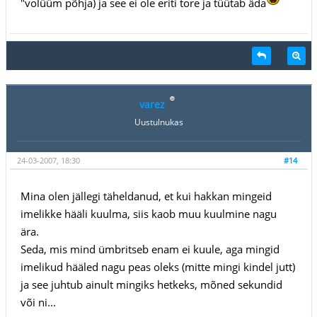
"volüüm põhja) ja see ei ole eriti tore ja tüütab äda
varez
Uustulnukas
24-03-2007, 18:30
#14
Mina olen jällegi täheldanud, et kui hakkan mingeid
imelikke hääli kuulma, siis kaob muu kuulmine nagu
ära.
Seda, mis mind ümbritseb enam ei kuule, aga mingid
imelikud hääled nagu peas oleks (mitte mingi kindel jutt)
ja see juhtub ainult mingiks hetkeks, mõned sekundid
või ni...