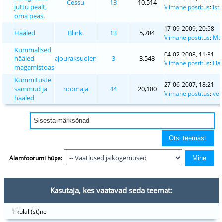
Cessu
13
10,514
juttu pealt,
Viimane postitus
:
ist
oma peas.
17-09-2009, 20:58
Hääled
Blink.
13
5,784
Viimane postitus
:
Müs
Kummalised
04-02-2008, 11:31
hääled
ajouraksuolen
3
3,548
Viimane postitus
:
Fla
magamistoas
Kummituste
27-06-2007, 18:21
sammud ja
roomaja
44
20,180
Viimane postitus
:
ven
hääled
Alamfoorumi hüpe:
Kasutaja, kes vaatavad seda teemat:
1 külali(st)ne