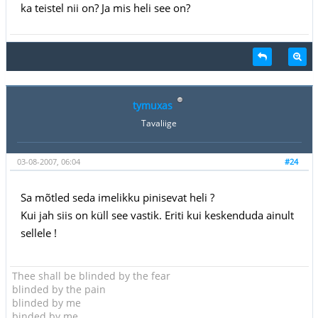
ka teistel nii on? Ja mis heli see on?
tymuxas
Tavaliige
03-08-2007, 06:04
#24
Sa mõtled seda imelikku pinisevat heli ?
Kui jah siis on küll see vastik. Eriti kui keskenduda ainult
sellele !
Thee shall be blinded by the fear
blinded by the pain
blinded by me
binded by me