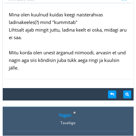
Mina olen kuulnud kuidas keegi naisterahvas
ladinakeeles(?) mind "kummitab"
Lihtsalt ajab mingit juttu, ladina keelt ei oska, midagi aru
ei saa.
Mitu korda olen unest ärganud niimoodi, arvasin et und
nägin aga siis kõndisin juba tükk aega ringi ja kuulsin
jälle.
Pagan
Tavaliige