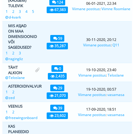
(KAUGEM)
124
06-01-2021, 22:34
TULEVIK
Viimane postitus
:
Viimne Roomlane
67,383
1
2
3
4
5
d-kvark
MIS ASJAD
ON MAA
DIMENSIOONID
59
30-11-2020, 20:12
VÕI
Viimane postitus
:
Q11
35,287
SAGEDUSED?
1
2
3
ragingliz
TÄHT
0
19-10-2020, 23:40
ALKION
Viimane postitus
:
Teloslane
2,435
Teloslane
ASTEROIDIVALVUR
29
19-10-2020, 00:57
1
2
Viimane postitus
:
vasamasa
21,070
zed
VEENUS
39
17-09-2020, 18:51
1
2
Viimane postitus
:
vasamasa
23,602
freewingonboard
KAS
PLANEEDID