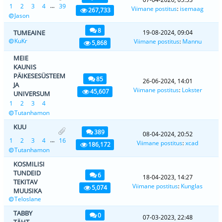
...
1
2
3
4
39
Viimane postitus
:
isemaag
267,733
Jason
8
TUMEAINE
19-08-2024, 09:04
KuKr
Viimane postitus
:
Mannu
5,868
MEIE
KAUNIS
PÄIKESESÜSTEEM
85
26-06-2024, 14:01
JA
Viimane postitus
:
Lokster
45,607
UNIVERSUM
1
2
3
4
Tutanhamon
KUU
389
08-04-2024, 20:52
...
1
2
3
4
16
Viimane postitus
:
xcad
186,172
Tutanhamon
KOSMILISI
TUNDEID
6
18-04-2023, 14:27
TEKITAV
Viimane postitus
:
Kunglas
5,074
MUUSIKA
Teloslane
TABBY
0
07-03-2023, 22:48
TÄHT