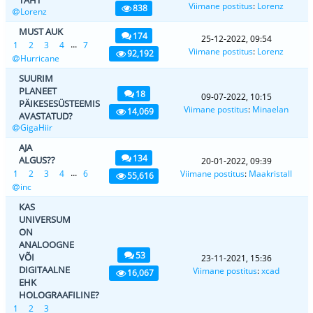
Viimane postitus
:
Lorenz
838
Lorenz
MUST AUK
174
25-12-2022, 09:54
...
1
2
3
4
7
Viimane postitus
:
Lorenz
92,192
Hurricane
SUURIM
PLANEET
18
09-07-2022, 10:15
PÄIKESESÜSTEEMIS
Viimane postitus
:
Minaelan
14,069
AVASTATUD?
GigaHiir
AJA
134
ALGUS??
20-01-2022, 09:39
...
1
2
3
4
6
Viimane postitus
:
Maakristall
55,616
inc
KAS
UNIVERSUM
ON
ANALOOGNE
53
VÕI
23-11-2021, 15:36
DIGITAALNE
Viimane postitus
:
xcad
16,067
EHK
HOLOGRAAFILINE?
1
2
3