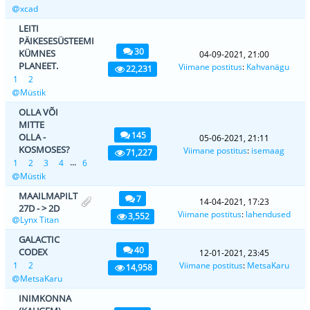
xcad
LEITI
PÄIKESESÜSTEEMI
30
KÜMNES
04-09-2021, 21:00
PLANEET.
Viimane postitus
:
Kahvanägu
22,231
1
2
Müstik
OLLA VÕI
MITTE
145
OLLA -
05-06-2021, 21:11
KOSMOSES?
Viimane postitus
:
isemaag
71,227
...
1
2
3
4
6
Müstik
MAAILMAPILT
7
14-04-2021, 17:23
27D - > 2D
Viimane postitus
:
lahendused
3,552
Lynx Titan
GALACTIC
40
CODEX
12-01-2021, 23:45
1
2
Viimane postitus
:
MetsaKaru
14,958
MetsaKaru
INIMKONNA