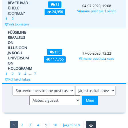
REASTUVAD
31
04-07-2020, 19:08
ÜHELE
Viimane postitus
:
Lorenz
24,956
JOONELE?
1
2
Veli Joonatan
FÜÜSILINE
REAALSUS
ON
ILLUSIOON
155
JA KOGU
17-06-2020, 12:22
UNIVERSUM
Viimane postitus
:
xcad
117,755
ON
HOLOGRAMM
...
1
2
3
4
7
Pohlatohlakas
...
(current)
1
2
3
4
5
10
Järgmine