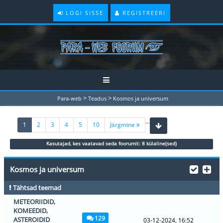
LOGI SISSE
REGISTREERI
>
>
Para-web
Teadus
Kosmos ja universum
...
(current)
1
2
3
4
5
10
Järgmine
Kasutajad, kes vaatavad seda foorumit: 8 külaline(sed)
Kosmos ja universum
Tähtsad teemad
METEORIIDID,
KOMEEDID,
129
ASTEROIDID
03-12-2024, 16:52