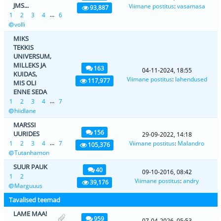
JMS...
Viimane postitus
:
vasamasa
93,887
...
1
2
3
4
6
volli
MIKS
TEKKIS
UNIVERSUM,
MILLEKS JA
163
04-11-2024, 18:55
KUIDAS,
Viimane postitus
:
lahendused
117,977
MIS OLI
ENNE SEDA
...
1
2
3
4
7
hiidlane
MARSSI
156
UURIDES
29-09-2022, 14:18
...
1
2
3
4
7
Viimane postitus
:
Malandro
105,376
Tutanhamon
SUUR PAUK
40
09-10-2016, 08:42
1
2
Viimane postitus
:
andry
39,176
Marguuus
Tavalised teemad
LAME MAA!
959
07-04-2026, 05:53