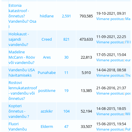
Estonia
katastroof -
19-10-2021, 09:31
õnnetus?
hiidlane
2,591
793,585
Viimane postitus
:
Ma
Vandenõu? Osa
I
Holokaust -
11-09-2021, 22:25
sajandi
Creed
821
473,633
Viimane postitus
:
I'll
vandenõu?
Madeline
17-05-2021, 15:04
McCann - Rööv
Ares
30
22,813
Viimane postitus
:
eur
või vandenõu?
Vandenõu USA
14-04-2018, 08:58
Punahabe
11
5,910
hävitamiseks
Viimane postitus
:
Tho
Rostovi
lennukatastroof
21-06-2016, 21:37
positiivne
19
13,385
- vandenõu või
Viimane postitus
:
posi
õnnetus?
Kopteri
14-08-2015, 18:05
õnnetus -
azzkikr
104
52,194
Viimane postitus
:
Wil
vandenõu ?
Fluori
15-06-2015, 19:54
Elderm
47
33,507
Vandenõu
Viimane postitus
:
Poh