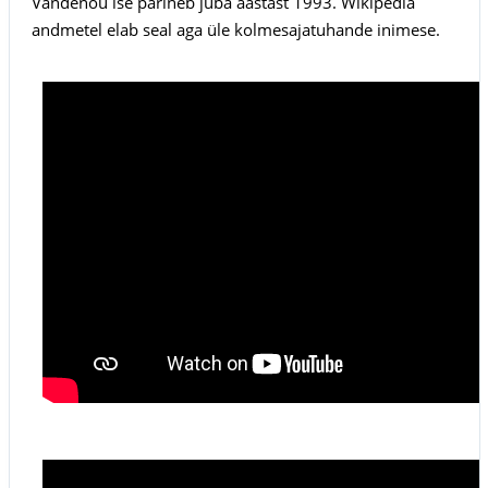
Vandenõu ise pärineb juba aastast 1993. Wikipedia
andmetel elab seal aga üle kolmesajatuhande inimese.