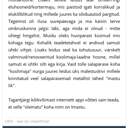
eluhooneid/kortermaju, mis paistsid igati korralikud ja
elukõlblikud ning millede juures ka sõiduautod pargitud.
Tegemist oli ilusa suvepäevaga ja ma käisin terve
ümbruskonna jalgsi läbi, aga mida ei olnud - mitte
ühtegi hingelist. Muidu oleks huvipärast küsinud mis
kohaga tegu. Kohalik teadetetahvel ei andnud samuti
ühtki vihjet. Lisaks leidus seal ka tohutusuur, värskelt
valminud/renoveeritud koolimaja-laadne hoone, millel
samuti ei ühtki silti ega kirja. Vaid tolle salapärase koha
"koolimaja" nurga juures leidus üks mälestuskivi millele
kinnitatud veel salapärasemad metallist tähed "mastu
lik".
Tagantjärgi kõikvõimast internetti appi võttes sain teada,
et selle "olematu" koha nimi on Imastu.
UFO - see on imelihtne!