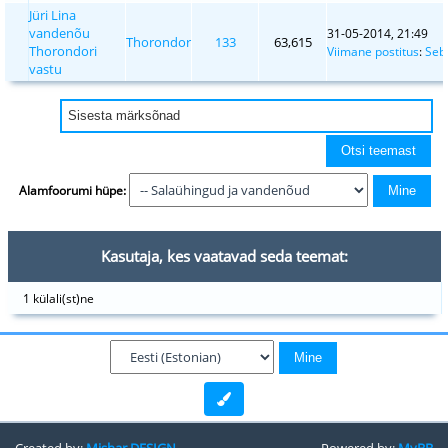
Jüri Lina
vandenõu
31-05-2014, 21:49
Thorondor
133
63,615
Thorondori
Viimane postitus
:
Seb
vastu
Alamfoorumi hüpe:
Kasutaja, kes vaatavad seda teemat:
1 külali(st)ne
Created by:
Mishar DESIGN
Powered by:
MyBB