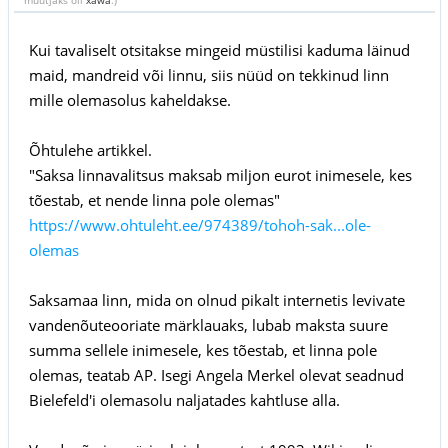
Kui tavaliselt otsitakse mingeid müstilisi kaduma läinud
maid, mandreid või linnu, siis nüüd on tekkinud linn
mille olemasolus kaheldakse.
Õhtulehe artikkel.
"Saksa linnavalitsus maksab miljon eurot inimesele, kes
tõestab, et nende linna pole olemas"
https://www.ohtuleht.ee/974389/tohoh-sak...ole-
olemas
Saksamaa linn, mida on olnud pikalt internetis levivate
vandenõuteooriate märklauaks, lubab maksta suure
summa sellele inimesele, kes tõestab, et linna pole
olemas, teatab AP. Isegi Angela Merkel olevat seadnud
Bielefeld'i olemasolu naljatades kahtluse alla.