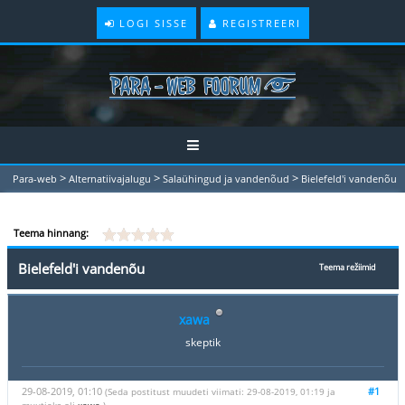
LOGI SISSE
REGISTREERI
>
>
>
Para-web
Alternatiivajalugu
Salaühingud ja vandenõud
Bielefeld'i vandenõu
Teema hinnang:
Bielefeld'i vandenõu
Teema režiimid
xawa
skeptik
29-08-2019, 01:10
#1
(Seda postitust muudeti viimati: 29-08-2019, 01:19 ja
muutjaks oli
xawa
.)