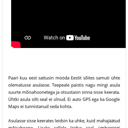
Paari kuu eest sattusin mööda Eestit sõites samuti ühte
olematusse asulasse. Teepeale paistis nagu mingi asula
suurte mõisahoonetega ja otsustasin sinna sisse keerata.
Ühtki asula silti seal ei olnud. Ei auto GPS ega ka Google
Maps ei tunnistanud seda kohta.
Asulasse sisse keerates leidsin ka uhke, kuid mahajäätud
mõisahoone. Lisaks sellele leidus seal ümberringi