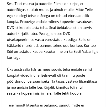
Sest Te ei maksa ju autorile. Filmis on kirjas, et
autoriõigus kuulub mulle. Ja ainult mulle. Mitte Teile
ega kellelegi teisele. Seega on tehtud ebaseaduslik
koopia. Proovige endale mõnes kopeerimisasutuses
DVD-st koopia lasta teha. Seal öeldakse, et on tarvis
autori kirjalik luba. Pealegi on see DVD
otsekopeerimise vastu varustatud koodiga. Selle on
häkkerid murdnud, pannes toime uue kuriteo. Kuriteo
läbi omastatud kauba kasutamine on ka Eesti Vabariigis
kuritegu.
Üks austraalia härrasmees soovis teha endale sellist
koopiat videolindile. Eelnevalt oli ta minu poole
pöördunud loa saamiseks. Ta tasus vastava litsentitasu
ja ma andsin talle loa. Kirjalik kinnitus tuli mul
saata ka kopeerimisfirmale. Talle tehti koopia.
Teie minult litsentsi ei palunud, samuti mitte ei