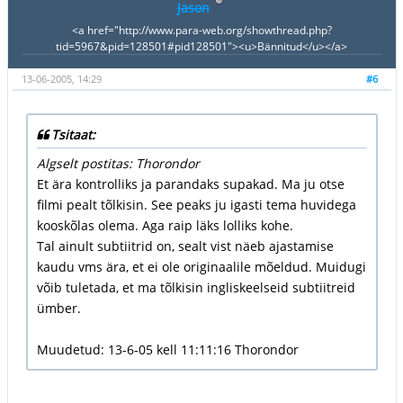
Jason
<a href="http://www.para-web.org/showthread.php?
tid=5967&pid=128501#pid128501"><u>Bännitud</u></a>
13-06-2005, 14:29
#6
Tsitaat:
Algselt postitas: Thorondor
Et ära kontrolliks ja parandaks supakad. Ma ju otse
filmi pealt tõlkisin. See peaks ju igasti tema huvidega
kooskõlas olema. Aga raip läks lolliks kohe.
Tal ainult subtiitrid on, sealt vist näeb ajastamise
kaudu vms ära, et ei ole originaalile mõeldud. Muidugi
võib tuletada, et ma tõlkisin ingliskeelseid subtiitreid
ümber.
Muudetud: 13-6-05 kell 11:11:16 Thorondor