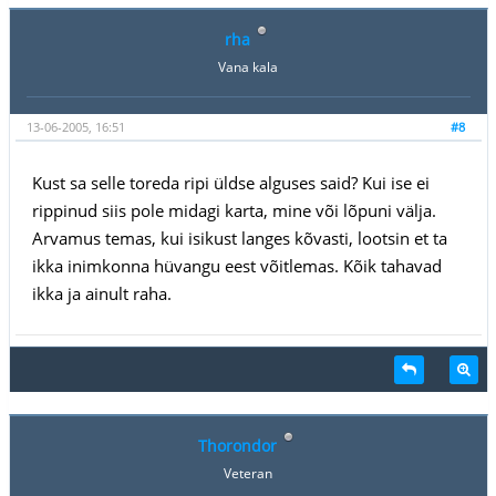
rha
Vana kala
13-06-2005, 16:51
#8
Kust sa selle toreda ripi üldse alguses said? Kui ise ei
rippinud siis pole midagi karta, mine või lõpuni välja.
Arvamus temas, kui isikust langes kõvasti, lootsin et ta
ikka inimkonna hüvangu eest võitlemas. Kõik tahavad
ikka ja ainult raha.
Thorondor
Veteran