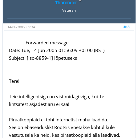
Thorondor
Veteran
14-06-2005, 09:34
#18
---------- Forwarded message ----------
Date: Tue, 14 Jun 2005 01:56:09 +0100 (BST)
Subject: [iso-8859-1] lõpetuseks
Tere!
Teie intelligentsiga on vist midagi viga, kui Te
lihtsatest asjadest aru ei saa!
Piraatkoopiaid ei tohi internetist maha laadida.
See on ebaseaduslik! Rootsis võetakse kohtulikule
vastutusele ka neid, kes piraatkoopiaid alla laadivad.