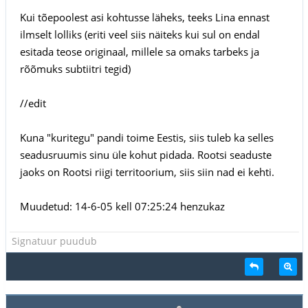
Kui tõepoolest asi kohtusse läheks, teeks Lina ennast
ilmselt lolliks (eriti veel siis näiteks kui sul on endal
esitada teose originaal, millele sa omaks tarbeks ja
rõõmuks subtiitri tegid)
//edit
Kuna "kuritegu" pandi toime Eestis, siis tuleb ka selles
seadusruumis sinu üle kohut pidada. Rootsi seaduste
jaoks on Rootsi riigi territoorium, siis siin nad ei kehti.
Muudetud: 14-6-05 kell 07:25:24 henzukaz
Signatuur puudub