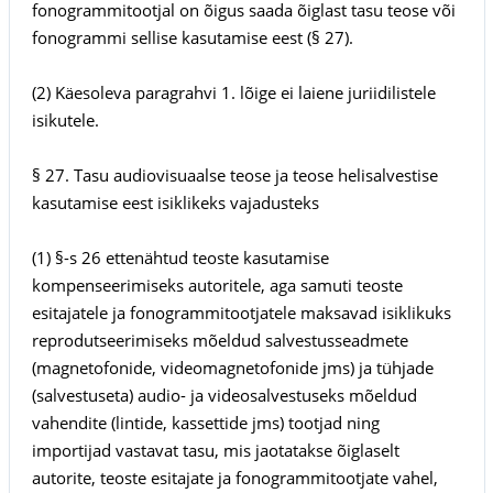
fonogrammitootjal on õigus saada õiglast tasu teose või
fonogrammi sellise kasutamise eest (§ 27).
(2) Käesoleva paragrahvi 1. lõige ei laiene juriidilistele
isikutele.
§ 27. Tasu audiovisuaalse teose ja teose helisalvestise
kasutamise eest isiklikeks vajadusteks
(1) §-s 26 ettenähtud teoste kasutamise
kompenseerimiseks autoritele, aga samuti teoste
esitajatele ja fonogrammitootjatele maksavad isiklikuks
reprodutseerimiseks mõeldud salvestusseadmete
(magnetofonide, videomagnetofonide jms) ja tühjade
(salvestuseta) audio- ja videosalvestuseks mõeldud
vahendite (lintide, kassettide jms) tootjad ning
importijad vastavat tasu, mis jaotatakse õiglaselt
autorite, teoste esitajate ja fonogrammitootjate vahel,