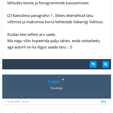
lähtudes teoste ja fonogrammide kasutamisest.
(2) Käesoleva paragrahvi 1. lõikes ettenähtud tasu
võtmise ja maksmise korra kehtestab Vabariigi Valitsus.
Kuidas teie sellest aru saate.
Ma nagu võin kopeerida palju tahan, enda otstarbeks,
aga autoril on ka õigus saada tasu. : S
fragger
Tavaliige
13-06-2005, 20:34
#12