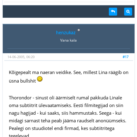
henzukaz
Vana kala
14-06-2005, 06:20
#17
Kõigepealt ma naeran veidike. See, millest Lina räägib on
üsna bullshit
Thorondor - sinust oli äärmiselt rumal pakkuda Linale
oma subtiitrit ülevaatamiseks. Eesti filmitegijad on siin
nagu hagijad - kui saaks, siis hammustaks. Seega - kui
midagi sarnast teha peab jääma raudselt anonüümseks.
Pealegi on stuudiotel endi firmad, kes subtiitritega
tegelevad.