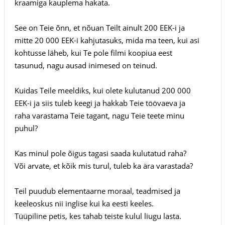
kraamiga kauplema hakata.
See on Teie õnn, et nõuan Teilt ainult 200 EEK-i ja
mitte 20 000 EEK-i kahjutasuks, mida ma teen, kui asi
kohtusse läheb, kui Te pole filmi koopiua eest
tasunud, nagu ausad inimesed on teinud.
Kuidas Teile meeldiks, kui olete kulutanud 200 000
EEK-i ja siis tuleb keegi ja hakkab Teie töövaeva ja
raha varastama Teie tagant, nagu Teie teete minu
puhul?
Kas minul pole õigus tagasi saada kulutatud raha?
Või arvate, et kõik mis turul, tuleb ka ära varastada?
Teil puudub elementaarne moraal, teadmised ja
keeleoskus nii inglise kui ka eesti keeles.
Tüüpiline petis, kes tahab teiste kulul liugu lasta.