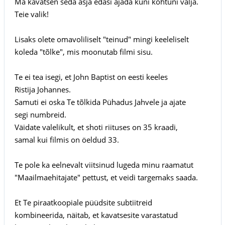
Ma kavatsen seda asja edasi ajada kuni kohtuni välja.
Teie valik!
Lisaks olete omavoliliselt "teinud" mingi keeleliselt
koleda "tõlke", mis moonutab filmi sisu.
Te ei tea isegi, et John Baptist on eesti keeles
Ristija Johannes.
Samuti ei oska Te tõlkida Pühadus Jahvele ja ajate
segi numbreid.
Väidate valelikult, et shoti riituses on 35 kraadi,
samal kui filmis on öeldud 33.
Te pole ka eelnevalt viitsinud lugeda minu raamatut
"Maailmaehitajate" pettust, et veidi targemaks saada.
Et Te piraatkoopiale püüdsite subtiitreid
kombineerida, näitab, et kavatsesite varastatud