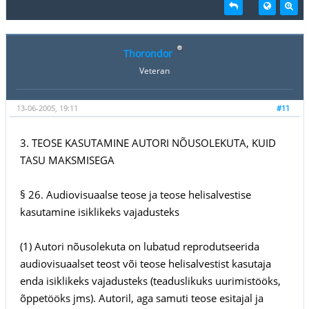
Thorondor
Veteran
13-06-2005, 19:11
#11
3. TEOSE KASUTAMINE AUTORI NÕUSOLEKUTA, KUID
TASU MAKSMISEGA
§ 26. Audiovisuaalse teose ja teose helisalvestise
kasutamine isiklikeks vajadusteks
(1) Autori nõusolekuta on lubatud reprodutseerida
audiovisuaalset teost või teose helisalvestist kasutaja
enda isiklikeks vajadusteks (teaduslikuks uurimistööks,
õppetööks jms). Autoril, aga samuti teose esitajal ja