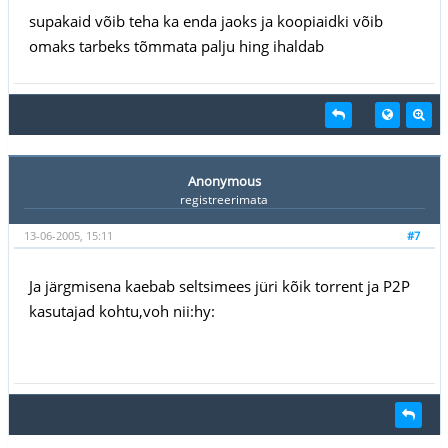
supakaid võib teha ka enda jaoks ja koopiaidki võib
omaks tarbeks tõmmata palju hing ihaldab
Anonymous
registreerimata
13-06-2005, 15:11
#7
Ja järgmisena kaebab seltsimees jüri kõik torrent ja P2P
kasutajad kohtu,voh nii:hy: