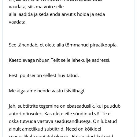
vaadata, siis ma voin selle
alla laadida ja seda enda arvutis hoida ja seda
vaadata.
See tähendab, et olete alla tõmmanud piraatkoopia.
Käesolevaga nõuan Teilt selle lehekülje aadressi.
Eesti politsei on sellest huvitatud.
Me algatame nende vastu tsiviilhagi.
Jah, subtiitrite tegemine on ebaseaduslik, kui puudub
autori nõusolek. Kas olete eile sündinud või Te ei
oska tutvuda vastava seadusandlusega. On lubatud
ainult ametlikud subtiitrid. Need on kõikidel
seaduslikel koopiatel olemas. Ebaseaduslikel neid