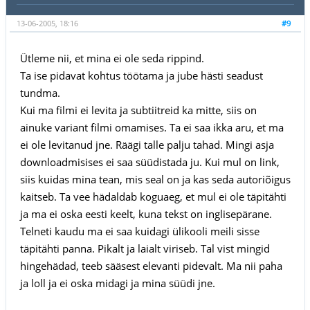
13-06-2005, 18:16
#9
Ütleme nii, et mina ei ole seda rippind.
Ta ise pidavat kohtus töötama ja jube hästi seadust
tundma.
Kui ma filmi ei levita ja subtiitreid ka mitte, siis on
ainuke variant filmi omamises. Ta ei saa ikka aru, et ma
ei ole levitanud jne. Räägi talle palju tahad. Mingi asja
downloadmisises ei saa süüdistada ju. Kui mul on link,
siis kuidas mina tean, mis seal on ja kas seda autoriõigus
kaitseb. Ta vee hädaldab koguaeg, et mul ei ole täpitähti
ja ma ei oska eesti keelt, kuna tekst on inglisepärane.
Telneti kaudu ma ei saa kuidagi ülikooli meili sisse
täpitähti panna. Pikalt ja laialt viriseb. Tal vist mingid
hingehädad, teeb sääsest elevanti pidevalt. Ma nii paha
ja loll ja ei oska midagi ja mina süüdi jne.