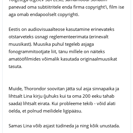
panevad oma subtiitritele enda firma copyright'i, film ise
aga omab endapoolselt copyrighti.
Eestis on audiovisuaalteose kasutamine erinevateks
otstarveteks üsnagi reglementeerimata (erinevalt
muusikast). Muusika puhul tegeleb asjaga
fonogrammitootjate liit, tänu millele on näiteks
amatööfilmides võimalik kasutada originaalmuusikat
tasuta.
Muide, Thorondor soovitan jätta sul asja sinnapaika ja
lihtsalt Lina kirju (juhuks kui ta oma 200 eeku tahab
saada) lihtsalt eirata. Kui probleeme tekib - võid alati
öelda, et polnud meilidele ligipääsu.
Samas Lina võib asjast tüdineda ja ning kõik unustada.