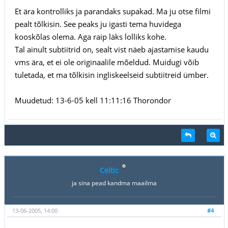
Et ära kontrolliks ja parandaks supakad. Ma ju otse filmi
pealt tõlkisin. See peaks ju igasti tema huvidega
kooskõlas olema. Aga raip läks lolliks kohe.
Tal ainult subtiitrid on, sealt vist näeb ajastamise kaudu
vms ära, et ei ole originaalile mõeldud. Muidugi võib
tuletada, et ma tõlkisin ingliskeelseid subtiitreid ümber.
Muudetud: 13-6-05 kell 11:11:16 Thorondor
Celtic
ja sina pead kandma maailma
13-06-2005, 14:00
#4