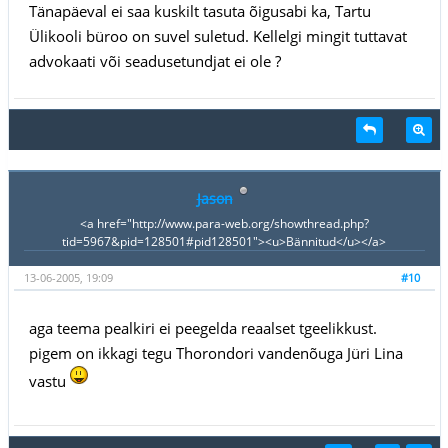
Tänapäeval ei saa kuskilt tasuta õigusabi ka, Tartu
Ülikooli büroo on suvel suletud. Kellelgi mingit tuttavat
advokaati või seadusetundjat ei ole ?
Jason
<a href="http://www.para-web.org/showthread.php?
tid=5967&pid=128501#pid128501"><u>Bännitud</u></a>
13-06-2005, 19:09
#10
aga teema pealkiri ei peegelda reaalset tgeelikkust.
pigem on ikkagi tegu Thorondori vandenõuga Jüri Lina
vastu