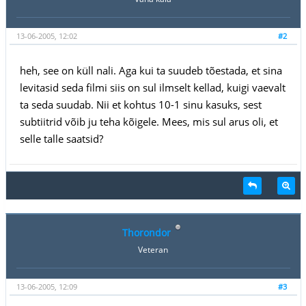
13-06-2005, 12:02
#2
heh, see on küll nali. Aga kui ta suudeb tõestada, et sina
levitasid seda filmi siis on sul ilmselt kellad, kuigi vaevalt
ta seda suudab. Nii et kohtus 10-1 sinu kasuks, sest
subtiitrid võib ju teha kõigele. Mees, mis sul arus oli, et
selle talle saatsid?
Thorondor
Veteran
13-06-2005, 12:09
#3