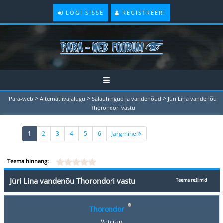
LOGI SISSE
REGISTREERI
>
>
>
Para-web
Alternatiivajalugu
Salaühingud ja vandenõud
Jüri Lina vandenõu
Thorondori vastu
(current)
1
2
3
4
5
6
Järgmine
Teema hinnang:
Jüri Lina vandenõu Thorondori vastu
Teema režiimid
Thorondor
Veteran