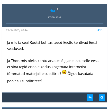
rha
Vana kala
13-06-2005, 20:44
#13
Ja mis ta seal Rootsi kohtus teeb? Eestis kehtivad Eesti
seadused.
Ja Thor, mis oleks kohtu arvates õiglane tasu selle eest,
et sina tegid endale kodus kogemata internetist
tõmmatud materjalile subtiitrid?
Õigus kasutada
poolt su subtiitritest?