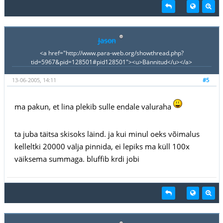
Jason
<a href="http://www.para-web.org/showthread.php?
tid=5967&pid=128501#pid128501"><u>Bännitud</u></a>
13-06-2005, 14:11
#5
ma pakun, et lina plekib sulle endale valuraha
ta juba täitsa skisoks läind. ja kui minul oeks võimalus
kelleltki 20000 välja pinnida, ei lepiks ma küll 100x
väiksema summaga. bluffib krdi jobi