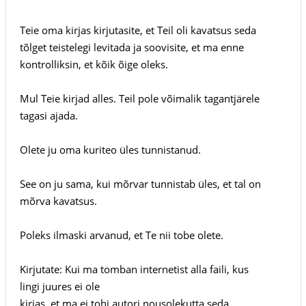
Teie oma kirjas kirjutasite, et Teil oli kavatsus seda
tõlget teistelegi levitada ja soovisite, et ma enne
kontrolliksin, et kõik õige oleks.
Mul Teie kirjad alles. Teil pole võimalik tagantjärele
tagasi ajada.
Olete ju oma kuriteo üles tunnistanud.
See on ju sama, kui mõrvar tunnistab üles, et tal on
mõrva kavatsus.
Poleks ilmaski arvanud, et Te nii tobe olete.
Kirjutate: Kui ma tomban internetist alla faili, kus
lingi juures ei ole
kirjas, et ma ei tohi autori nousolekutta seda