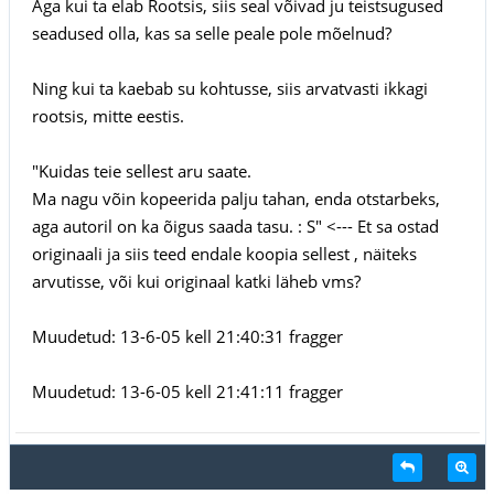
Aga kui ta elab Rootsis, siis seal võivad ju teistsugused
seadused olla, kas sa selle peale pole mõelnud?
Ning kui ta kaebab su kohtusse, siis arvatvasti ikkagi
rootsis, mitte eestis.
"Kuidas teie sellest aru saate.
Ma nagu võin kopeerida palju tahan, enda otstarbeks,
aga autoril on ka õigus saada tasu. : S" <--- Et sa ostad
originaali ja siis teed endale koopia sellest , näiteks
arvutisse, või kui originaal katki läheb vms?
Muudetud: 13-6-05 kell 21:40:31 fragger
Muudetud: 13-6-05 kell 21:41:11 fragger