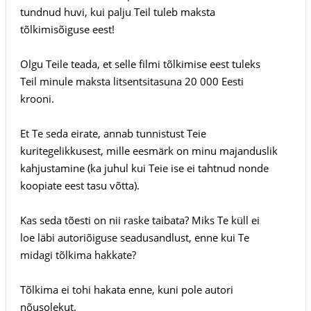
tundnud huvi, kui palju Teil tuleb maksta
tõlkimisõiguse eest!
Olgu Teile teada, et selle filmi tõlkimise eest tuleks
Teil minule maksta litsentsitasuna 20 000 Eesti
krooni.
Et Te seda eirate, annab tunnistust Teie
kuritegelikkusest, mille eesmärk on minu majanduslik
kahjustamine (ka juhul kui Teie ise ei tahtnud nonde
koopiate eest tasu võtta).
Kas seda tõesti on nii raske taibata? Miks Te küll ei
loe läbi autoriõiguse seadusandlust, enne kui Te
midagi tõlkima hakkate?
Tõlkima ei tohi hakata enne, kuni pole autori
nõusolekut.