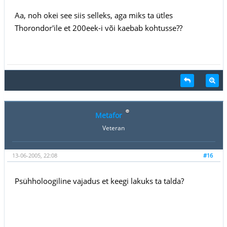
Aa, noh okei see siis selleks, aga miks ta ütles
Thorondor'ile et 200eek-i või kaebab kohtusse??
Metafor
Veteran
13-06-2005, 22:08
#16
Psühholoogiline vajadus et keegi lakuks ta talda?