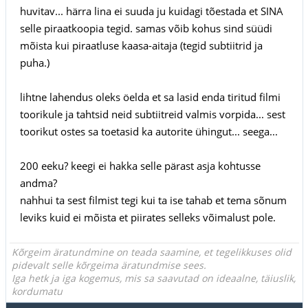
huvitav... härra lina ei suuda ju kuidagi tõestada et SINA
selle piraatkoopia tegid. samas võib kohus sind süüdi
mõista kui piraatluse kaasa-aitaja (tegid subtiitrid ja
puha.)
lihtne lahendus oleks öelda et sa lasid enda tiritud filmi
toorikule ja tahtsid neid subtiitreid valmis vorpida... sest
toorikut ostes sa toetasid ka autorite ühingut... seega...
200 eeku? keegi ei hakka selle pärast asja kohtusse
andma?
nahhui ta sest filmist tegi kui ta ise tahab et tema sõnum
leviks kuid ei mõista et piirates selleks võimalust pole.
Kõrgeim äratundmine on teada saamine, et tegelikkuses olid
pidevalt selle kõrgeima äratundmise sees.
Iga hetk ja iga kogemus, mis sa saavutad on ideaalne, täiuslik,
kordumatu