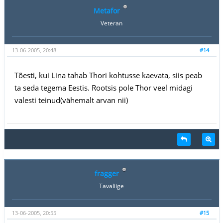
Metafor
Veteran
13-06-2005, 20:48
#14
Tõesti, kui Lina tahab Thori kohtusse kaevata, siis peab
ta seda tegema Eestis. Rootsis pole Thor veel midagi
valesti teinud(vähemalt arvan nii)
fragger
Tavaliige
13-06-2005, 20:55
#15