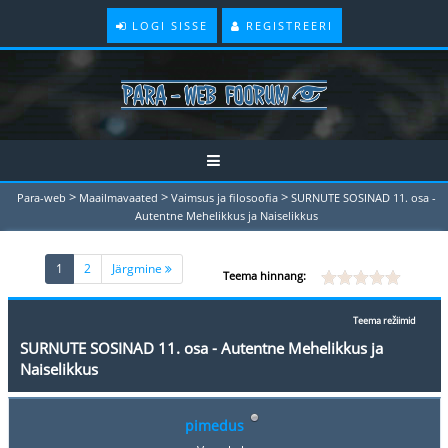
LOGI SISSE
REGISTREERI
>
>
>
Para-web
Maailmavaated
Vaimsus ja filosoofia
SURNUTE SOSINAD 11. osa -
Autentne Mehelikkus ja Naiselikkus
(current)
1
2
Järgmine
Teema hinnang:
Teema režiimid
SURNUTE SOSINAD 11. osa - Autentne Mehelikkus ja
Naiselikkus
pimedus