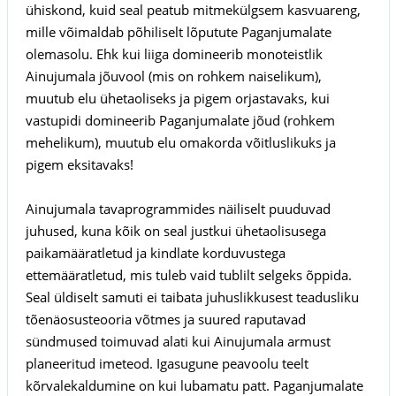
ühiskond, kuid seal peatub mitmekülgsem kasvuareng,
mille võimaldab põhiliselt lõputute Paganjumalate
olemasolu. Ehk kui liiga domineerib monoteistlik
Ainujumala jõuvool (mis on rohkem naiselikum),
muutub elu ühetaoliseks ja pigem orjastavaks, kui
vastupidi domineerib Paganjumalate jõud (rohkem
mehelikum), muutub elu omakorda võitluslikuks ja
pigem eksitavaks!
Ainujumala tavaprogrammides näiliselt puuduvad
juhused, kuna kõik on seal justkui ühetaolisusega
paikamääratletud ja kindlate korduvustega
ettemääratletud, mis tuleb vaid tublilt selgeks õppida.
Seal üldiselt samuti ei taibata juhuslikkusest teadusliku
tõenäosusteooria võtmes ja suured raputavad
sündmused toimuvad alati kui Ainujumala armust
planeeritud imeteod. Igasugune peavoolu teelt
kõrvalekaldumine on kui lubamatu patt. Paganjumalate