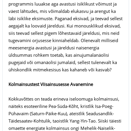
programmis luuakse aga avastusi isiklikust võimust ja
väest lähtudes, mis võimaldab elukasvu ja arengut ka
läbi isiklike eksimuste. Paganad eksivad, ja teevad sellest
aegajalt ka loovaid järeldusi. Kui monousklikud eksivad,
siis teevad sellest pigem lõhestavaid järeldusi, mis neid
tugevamini orjusesse kinniaheldab. Olenevalt milliseid
meesenergia avastusi ja järeldusi naisenergia
üldsummas rohkem toetab, kas ainujumalanäolisi
pugejaid või omanäolisi jumalaid, sellest tulenevalt ka
ühiskondlik mitmekesisus kas kahaneb või kasvab?
Kolmainsustest Viisainsusesse Avanemine
Kokkuvõttes on teada erineva iseloomuga kolmainsusi,
näiteks esoteeriline Pea-Süda-Kõht, kristlik Isa-Poeg-
Pühavaim (Saturn-Päike-Kuu), ateistlik Seadusandlik-
Täidesaatev-Kohtulik, taoistlik Yang-Yin-Tao. Siiski täiesti
omaette energiate kolmainsus ongi Mehelik-Naiselik-