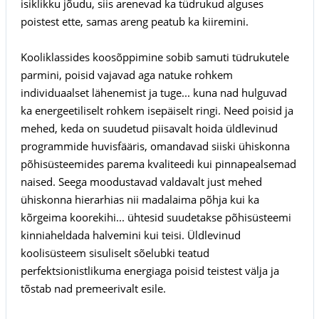
isiklikku jõudu, siis arenevad ka tüdrukud alguses
poistest ette, samas areng peatub ka kiiremini.
Kooliklassides koosõppimine sobib samuti tüdrukutele
parmini, poisid vajavad aga natuke rohkem
individuaalset lähenemist ja tuge... kuna nad hulguvad
ka energeetiliselt rohkem isepäiselt ringi. Need poisid ja
mehed, keda on suudetud piisavalt hoida üldlevinud
programmide huvisfääris, omandavad siiski ühiskonna
põhisüsteemides parema kvaliteedi kui pinnapealsemad
naised. Seega moodustavad valdavalt just mehed
ühiskonna hierarhias nii madalaima põhja kui ka
kõrgeima koorekihi... ühtesid suudetakse põhisüsteemi
kinniaheldada halvemini kui teisi. Üldlevinud
koolisüsteem sisuliselt sõelubki teatud
perfektsionistlikuma energiaga poisid teistest välja ja
tõstab nad premeerivalt esile.