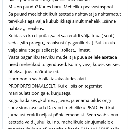
Mis on puudu? Kuues haru. Meheliku pea vastaspool.
Sa püüad meeleheitlikult asetada nähtavat ja nähtamatut
tervikuks aga välja kukub ikkagi ainult mehelik ,,siinne
nähtav ,, reaalsus.
Kuidas sa ka ei püüa ,sa ei saa eraldi välja tuua ( seni )
seda ,,siin praegu,, reaalsust ( paganlik rist). Sul kukub
välja ainult segu sellest ja ,,tollest,, ilmast.
Vaata paganliku terviku mudelit ja püüa sellele asetada
need mehelikud tõlgendused. Kolm-, viis-, kuus-, seitse-,
üheksa- jne. määratlused.
Harmoonia saab olla tasakaaludes alati
PROPORTSIONAALSELT. Kui ei, siis on tegemist
manipulatsiooniga e. kurjusega.
Kogu häda ses ,,kolme,, , ,,viie,, ja enama pildis ongi
soov sinna asetada Da-vinci mehelikku PEAD. End kui
jumalust eraldi neljast põhielemendist. Seda saab sinna
asetada vaid ,juhul kui nö. mehelikule ainujumalale e.
taevaisalikule pojafilosoofiale lisada SAMAVÄÄRNE selle