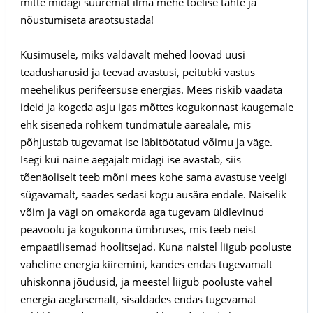
mitte midagi suuremat ilma mehe tõelise tahte ja
nõustumiseta äraotsustada!
Küsimusele, miks valdavalt mehed loovad uusi
teadusharusid ja teevad avastusi, peitubki vastus
meehelikus perifeersuse energias. Mees riskib vaadata
ideid ja kogeda asju igas mõttes kogukonnast kaugemale
ehk siseneda rohkem tundmatule äärealale, mis
põhjustab tugevamat ise läbitöötatud võimu ja väge.
Isegi kui naine aegajalt midagi ise avastab, siis
tõenäoliselt teeb mõni mees kohe sama avastuse veelgi
sügavamalt, saades sedasi kogu ausära endale. Naiselik
võim ja vägi on omakorda aga tugevam üldlevinud
peavoolu ja kogukonna ümbruses, mis teeb neist
empaatilisemad hoolitsejad. Kuna naistel liigub pooluste
vaheline energia kiiremini, kandes endas tugevamalt
ühiskonna jõudusid, ja meestel liigub pooluste vahel
energia aeglasemalt, sisaldades endas tugevamat