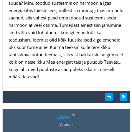
suuda? Minu toodud süsteemis on harmoonia igas
energiakihis täiesti sees, millest sa muidugi taas aru pole
saanud, siis vahest pead oma toodud süsteemis seda
harmooniat veel otsima. Tumedast ainest siin jahumine
sind võib vaid lohutada... kunagi enne füüsika
teadusharu loomist olid kõik füüsikalised algelemendid
üks suur tume aine. Kui ma teeksin sulle tervikliku
tantsukava antud teemast, siis vist hakkaksid soiguma et
kõik on naiselikku Maa energiat täis ja puudub Taevas...
kuigi jah, need pooluste asjad poleks ikka nii üheselt
määratletavad!
Lokster
Veteran