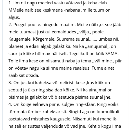
1. Ilm nii nagu meeled vastu võtavad ja keha elab.
MMeile näib see keskmena -nabana ,mille tuum on
algus.
2. Peegel pool e. hingede maailm. Meile näib ,et see jääb
meie tuumast justkui eemaldudes ,,välja,, poole.
Kaugemale. Kõrgemale. Suurema suunal....... umbes nii.
planeet ja edasi algab galaktika. Nii ka ,,ainujumal,, on
suur ja kõike hõlmav näiliselt. Tegelikult on kõik SAMA.
Tolle ilma kese on niisamuti naba ja tema ,,välimine,, piir
on võetav nagu ka siinne maine reaalsus. Tume ainet
saab siit otsida.
3. On justkui kaheksa või neliristi kese ,kus kõik on
seotud ja üks ning sisaldab kõike. Nii ka ainujmal on
pisimas ja galaktika võib asetuda pisima suunal jne.
4. On kõige eelneva piir e. sulgev ring-sfäär. Ringi võiks
tõmmata ümber kaheksaristi. Ringid aga on loomulikult
asetatavad mistahes kaugusele. Niisamuti kui mehelik-
naiseli erisustes väljenduda võivad jne. Kehtib kogu ilma