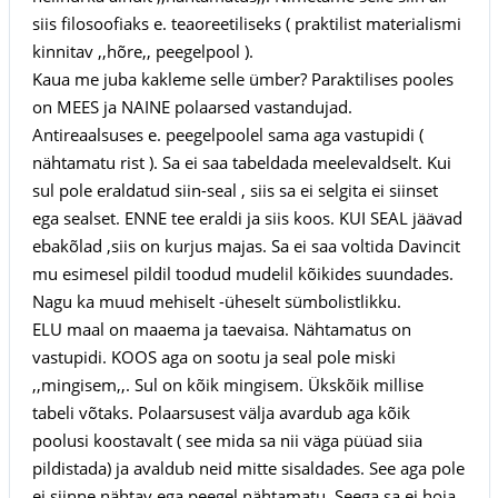
siis filosoofiaks e. teaoreetiliseks ( praktilist materialismi
kinnitav ,,hõre,, peegelpool ).
Kaua me juba kakleme selle ümber? Paraktilises pooles
on MEES ja NAINE polaarsed vastandujad.
Antireaalsuses e. peegelpoolel sama aga vastupidi (
nähtamatu rist ). Sa ei saa tabeldada meelevaldselt. Kui
sul pole eraldatud siin-seal , siis sa ei selgita ei siinset
ega sealset. ENNE tee eraldi ja siis koos. KUI SEAL jäävad
ebakõlad ,siis on kurjus majas. Sa ei saa voltida Davincit
mu esimesel pildil toodud mudelil kõikides suundades.
Nagu ka muud mehiselt -üheselt sümbolistlikku.
ELU maal on maaema ja taevaisa. Nähtamatus on
vastupidi. KOOS aga on sootu ja seal pole miski
,,mingisem,,. Sul on kõik mingisem. Ükskõik millise
tabeli võtaks. Polaarsusest välja avardub aga kõik
poolusi koostavalt ( see mida sa nii väga püüad siia
pildistada) ja avaldub neid mitte sisaldades. See aga pole
ei siinne nähtav ega peegel nähtamatu. Seega sa ei hoia