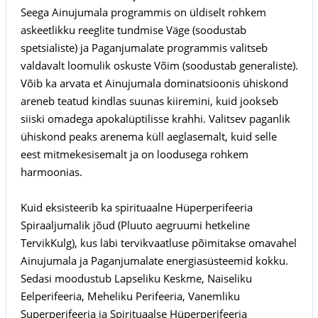
Seega Ainujumala programmis on üldiselt rohkem
askeetlikku reeglite tundmise Väge (soodustab
spetsialiste) ja Paganjumalate programmis valitseb
valdavalt loomulik oskuste Võim (soodustab generaliste).
Võib ka arvata et Ainujumala dominatsioonis ühiskond
areneb teatud kindlas suunas kiiremini, kuid jookseb
siiski omadega apokalüptilisse krahhi. Valitsev paganlik
ühiskond peaks arenema küll aeglasemalt, kuid selle
eest mitmekesisemalt ja on loodusega rohkem
harmoonias.
Kuid eksisteerib ka spirituaalne Hüperperifeeria
Spiraaljumalik jõud (Pluuto aegruumi hetkeline
TervikKulg), kus läbi tervikvaatluse põimitakse omavahel
Ainujumala ja Paganjumalate energiasüsteemid kokku.
Sedasi moodustub Lapseliku Keskme, Naiseliku
Eelperifeeria, Meheliku Perifeeria, Vanemliku
Superperifeeria ja Spirituaalse Hüperperifeeria