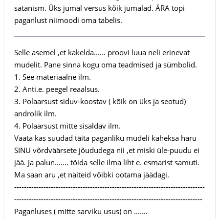
satanism. Üks jumal versus kõik jumalad. ÄRA topi
paganlust niimoodi oma tabelis.
Selle asemel ,et kakelda...... proovi luua neli erinevat
mudelit. Pane sinna kogu oma teadmised ja sümbolid.
1. See materiaalne ilm.
2. Anti.e. peegel reaalsus.
3. Polaarsust siduv-koostav ( kõik on üks ja seotud)
androlik ilm.
4. Polaarsust mitte sisaldav ilm.
Vaata kas suudad täita paganliku mudeli kaheksa haru
SINU võrdväärsete jõududega nii ,et miski üle-puudu ei
jää. Ja palun....... tõida selle ilma liht e. esmarist samuti.
Ma saan aru ,et näiteid võibki ootama jäädagi.
------------------------------------------------------------------------------
-----------------------------------------------------------------------------
Paganluses ( mitte sarviku usus) on .......