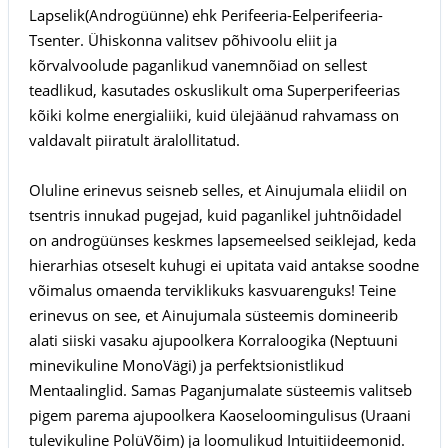
Lapselik(Androgüünne) ehk Perifeeria-Eelperifeeria-
Tsenter. Ühiskonna valitsev põhivoolu eliit ja
kõrvalvoolude paganlikud vanemnõiad on sellest
teadlikud, kasutades oskuslikult oma Superperifeerias
kõiki kolme energialiiki, kuid ülejäänud rahvamass on
valdavalt piiratult äralollitatud.
Oluline erinevus seisneb selles, et Ainujumala eliidil on
tsentris innukad pugejad, kuid paganlikel juhtnõidadel
on androgüünses keskmes lapsemeelsed seiklejad, keda
hierarhias otseselt kuhugi ei upitata vaid antakse soodne
võimalus omaenda terviklikuks kasvuarenguks! Teine
erinevus on see, et Ainujumala süsteemis domineerib
alati siiski vasaku ajupoolkera Korraloogika (Neptuuni
minevikuline MonoVägi) ja perfektsionistlikud
Mentaalinglid. Samas Paganjumalate süsteemis valitseb
pigem parema ajupoolkera Kaoseloomingulisus (Uraani
tulevikuline PolüVõim) ja loomulikud Intuitiideemonid.