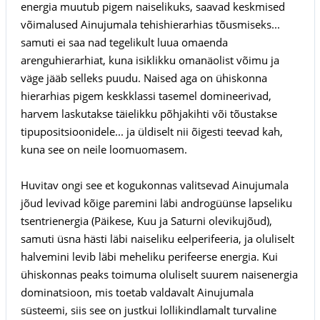
energia muutub pigem naiselikuks, saavad keskmised
võimalused Ainujumala tehishierarhias tõusmiseks...
samuti ei saa nad tegelikult luua omaenda
arenguhierarhiat, kuna isiklikku omanäolist võimu ja
väge jääb selleks puudu. Naised aga on ühiskonna
hierarhias pigem keskklassi tasemel domineerivad,
harvem laskutakse täielikku põhjakihti või tõustakse
tipupositsioonidele... ja üldiselt nii õigesti teevad kah,
kuna see on neile loomuomasem.
Huvitav ongi see et kogukonnas valitsevad Ainujumala
jõud levivad kõige paremini läbi androgüünse lapseliku
tsentrienergia (Päikese, Kuu ja Saturni olevikujõud),
samuti üsna hästi läbi naiseliku eelperifeeria, ja oluliselt
halvemini levib läbi meheliku perifeerse energia. Kui
ühiskonnas peaks toimuma oluliselt suurem naisenergia
dominatsioon, mis toetab valdavalt Ainujumala
süsteemi, siis see on justkui lollikindlamalt turvaline