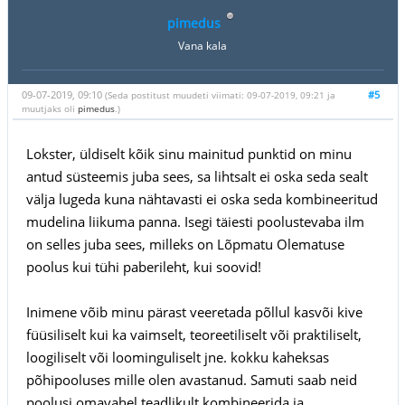
pimedus
Vana kala
09-07-2019, 09:10
#5
(Seda postitust muudeti viimati: 09-07-2019, 09:21 ja
muutjaks oli
pimedus
.)
Lokster, üldiselt kõik sinu mainitud punktid on minu
antud süsteemis juba sees, sa lihtsalt ei oska seda sealt
välja lugeda kuna nähtavasti ei oska seda kombineeritud
mudelina liikuma panna. Isegi täiesti poolustevaba ilm
on selles juba sees, milleks on Lõpmatu Olematuse
poolus kui tühi paberileht, kui soovid!
Inimene võib minu pärast veeretada põllul kasvõi kive
füüsiliselt kui ka vaimselt, teoreetiliselt või praktiliselt,
loogiliselt või loominguliselt jne. kokku kaheksas
põhipooluses mille olen avastanud. Samuti saab neid
poolusi omavahel teadlikult kombineerida ja