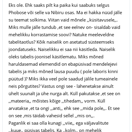
Eks ole. Ehk saaks pilt ka paika kui saabuks selgus
Phobose või selle va Nibiru osas. Ma ei hakka nüüd jälle
su teemat solkima. Viitan vaid mõnele ,,küsitavusele,,.
Miks mulle jälle tundub ,et see eelnev on- sisaldab vaid
mehelikku korrastamise soovi? Natuke meeleveldne
tabelitaotlus? Kõik naiselik on asetatud süsteemseks
joondatuseks. Naiselikku ei saa nii käsitleda. Naiselik
oleks tabelis-joonisel käsitlematu. Miks mõned
haruldasemad elemendid on ebapüsivad mendelejevi
tabelis ja miks mõned lausa puudu ( pole laboris kinni
püütud )? Miks ikka veel pole saadud jälile tumeainele
neis põrgutites? Vastus ongi see - lähenetakse ainult
ühelt suunalt ja ühe nurga alt. Küll pakutakse ,et see on
,,mateeria,, mõistes kõige ,,tihedam,, vorm. Küll
arvatakse ,et ta ongi ,,anti,, ehk see ,,mida pole,,. Et see
on see ,mis täidab vahesid sellel ,,mis on,,.
Paganlik ei saa olla kunagi ,,viie,, ega väljavalitute
,,kuue,, püsivas tabelis. Ka ,,kolm,, on mehelik