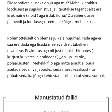
Filosooofiate aluseks on ju aga mis? Mehelik eraklus
loodusest ja suguliinist välja. Raiutakse tagant ( alt ) ära.
Erak naine ( nõid ) aga irdub kuhu? Otseühendusse
planeedi ja loodusega - eemale kõigest mehelikust.
Põhimõtteliselt on olemas ju ka ainujumal. Teda aga ei
saa eraldada ega lisada meelevaldselt tabeli eri
osadesse. Peakultus aga nii just teebki - hinnates (
kurjust külvates ja eraldades ) ,,on,, ja ,,ei ole,,
polaarsusteni. Mehelik filo aga mitte ainult ei püüa
asetada seda ,,väljapoole,, seda maist reaalsust - ta
püüab seda ka jõuga kehtestada nii siin kui sinna suunal.
Manustatud failid