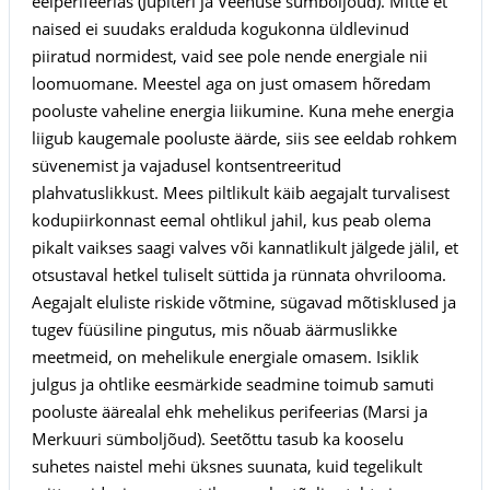
eelperifeerias (Jupiteri ja Veenuse sümboljõud). Mitte et
naised ei suudaks eralduda kogukonna üldlevinud
piiratud normidest, vaid see pole nende energiale nii
loomuomane. Meestel aga on just omasem hõredam
pooluste vaheline energia liikumine. Kuna mehe energia
liigub kaugemale pooluste äärde, siis see eeldab rohkem
süvenemist ja vajadusel kontsentreeritud
plahvatuslikkust. Mees piltlikult käib aegajalt turvalisest
kodupiirkonnast eemal ohtlikul jahil, kus peab olema
pikalt vaikses saagi valves või kannatlikult jälgede jälil, et
otsustaval hetkel tuliselt süttida ja rünnata ohvrilooma.
Aegajalt eluliste riskide võtmine, sügavad mõtisklused ja
tugev füüsiline pingutus, mis nõuab äärmuslikke
meetmeid, on mehelikule energiale omasem. Isiklik
julgus ja ohtlike eesmärkide seadmine toimub samuti
pooluste äärealal ehk mehelikus perifeerias (Marsi ja
Merkuuri sümboljõud). Seetõttu tasub ka kooselu
suhetes naistel mehi üksnes suunata, kuid tegelikult