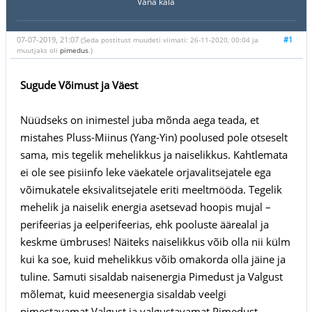
Vana kala
07-07-2019, 21:07
#1
(Seda postitust muudeti viimati: 26-11-2020, 00:04 ja
muutjaks oli
pimedus
.)
Sugude Võimust ja Väest
Nüüdseks on inimestel juba mõnda aega teada, et
mistahes Pluss-Miinus (Yang-Yin) poolused pole otseselt
sama, mis tegelik mehelikkus ja naiselikkus. Kahtlemata
ei ole see pisiinfo leke väekatele orjavalitsejatele ega
võimukatele eksivalitsejatele eriti meeltmööda. Tegelik
mehelik ja naiselik energia asetsevad hoopis mujal –
perifeerias ja eelperifeerias, ehk pooluste äärealal ja
keskme ümbruses! Näiteks naiselikkus võib olla nii külm
kui ka soe, kuid mehelikkus võib omakorda olla jäine ja
tuline. Samuti sisaldab naisenergia Pimedust ja Valgust
mõlemat, kuid meesenergia sisaldab veelgi
pimestavamat Valgust ja valgustavamat Pimedust.