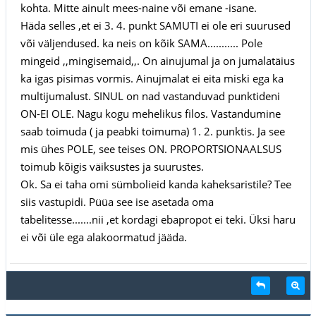
kohta. Mitte ainult mees-naine või emane -isane.
Häda selles ,et ei 3. 4. punkt SAMUTI ei ole eri suurused
või väljendused. ka neis on kõik SAMA........... Pole
mingeid ,,mingisemaid,,. On ainujumal ja on jumalatäius
ka igas pisimas vormis. Ainujmalat ei eita miski ega ka
multijumalust. SINUL on nad vastanduvad punktideni
ON-EI OLE. Nagu kogu mehelikus filos. Vastandumine
saab toimuda ( ja peabki toimuma) 1. 2. punktis. Ja see
mis ühes POLE, see teises ON. PROPORTSIONAALSUS
toimub kõigis väiksustes ja suurustes.
Ok. Sa ei taha omi sümbolieid kanda kaheksaristile? Tee
siis vastupidi. Püüa see ise asetada oma
tabelitesse.......nii ,et kordagi ebapropot ei teki. Üksi haru
ei või üle ega alakoormatud jääda.