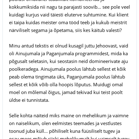
kokkumiksida nii nagu ta parajasti soovib... see pole veel
kuidagi kurjus vaid täiesti eluterve suhtumine. Kui klient
ei taipa kuidas meister oma tööd teeb ja kukub meistrit
närviliselt segama ja õpetama, siis kes käitub valesti?
Minu antud tekstis ei olnud kusagil juttu Jehoovast, vaid
oli Ainujumala ja Paganjumala programmidest, mida ka
põgusalt seletasin, kui seostasin neid domineerivate aju
poolkeradega. Ainujumala poolus lähtub sellest et kõik
peab olema tingimata üks, Paganjumala poolus lähtub
sellest et kõik võib olla hoopis lõputus. Muidugi omal
moel on mõlemal õigus, jamad tekivad kui teist poolt
üldse ei tunnistata.
Selle kohta näiteid miks maine on mehelikum ja vaimne
on naiselikum, olen eelmistes teemades ja vestlustes
toonud juba küll... põhiliselt kuna füüsiliselt tugev ja
osav mees mõjub siiski mehelikumalt kui vaimselt tugev