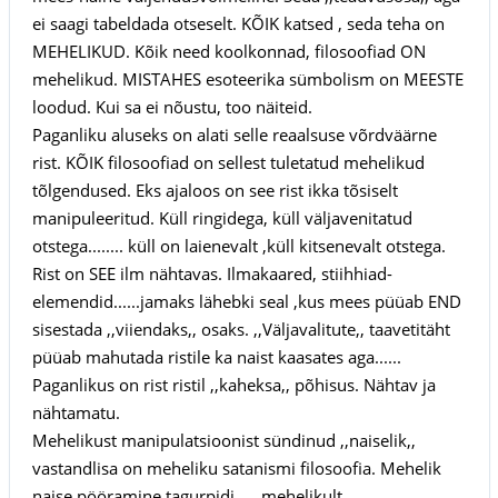
ei saagi tabeldada otseselt. KÕIK katsed , seda teha on
MEHELIKUD. Kõik need koolkonnad, filosoofiad ON
mehelikud. MISTAHES esoteerika sümbolism on MEESTE
loodud. Kui sa ei nõustu, too näiteid.
Paganliku aluseks on alati selle reaalsuse võrdväärne
rist. KÕIK filosoofiad on sellest tuletatud mehelikud
tõlgendused. Eks ajaloos on see rist ikka tõsiselt
manipuleeritud. Küll ringidega, küll väljavenitatud
otstega........ küll on laienevalt ,küll kitsenevalt otstega.
Rist on SEE ilm nähtavas. Ilmakaared, stiihhiad-
elemendid......jamaks lähebki seal ,kus mees püüab END
sisestada ,,viiendaks,, osaks. ,,Väljavalitute,, taavetitäht
püüab mahutada ristile ka naist kaasates aga......
Paganlikus on rist ristil ,,kaheksa,, põhisus. Nähtav ja
nähtamatu.
Mehelikust manipulatsioonist sündinud ,,naiselik,,
vastandlisa on meheliku satanismi filosoofia. Mehelik
naise pööramine tagurpidi......mehelikult.