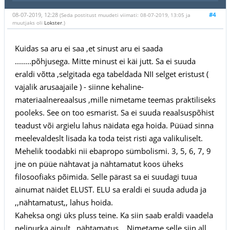
08-07-2019, 12:28
#4
(Seda postitust muudeti viimati: 08-07-2019, 13:05 ja
muutjaks oli
Lokster
.)
Kuidas sa aru ei saa ,et sinust aru ei saada
........põhjusega. Mitte minust ei käi jutt. Sa ei suuda
eraldi võtta ,selgitada ega tabeldada NII selget eristust (
vajalik arusaajaile ) - siinne kehaline-
materiaalnereaalsus ,mille nimetame teemas praktiliseks
pooleks. See on too esmarist. Sa ei suuda reaalsuspõhist
teadust või argielu lahus näidata ega hoida. Püüad sinna
meelevaldeslt lisada ka toda teist risti aga valikuliselt.
Mehelik toodabki nii ebapropo sümbolismi. 3, 5, 6, 7, 9
jne on püüe nähtavat ja nähtamatut koos üheks
filosoofiaks põimida. Selle pärast sa ei suudagi tuua
ainumat näidet ELUST. ELU sa eraldi ei suuda aduda ja
,,nähtamatust,, lahus hoida.
Kaheksa ongi üks pluss teine. Ka siin saab eraldi vaadela
nelinurka ainult ,,nähtamatus,,. Nimetame selle siin all