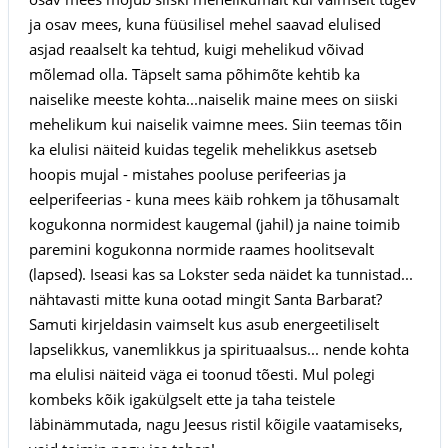
ja osav mees, kuna füüsilisel mehel saavad elulised
asjad reaalselt ka tehtud, kuigi mehelikud võivad
mõlemad olla. Täpselt sama põhimõte kehtib ka
naiselike meeste kohta...naiselik maine mees on siiski
mehelikum kui naiselik vaimne mees. Siin teemas tõin
ka elulisi näiteid kuidas tegelik mehelikkus asetseb
hoopis mujal - mistahes pooluse perifeerias ja
eelperifeerias - kuna mees käib rohkem ja tõhusamalt
kogukonna normidest kaugemal (jahil) ja naine toimib
paremini kogukonna normide raames hoolitsevalt
(lapsed). Iseasi kas sa Lokster seda näidet ka tunnistad...
nähtavasti mitte kuna ootad mingit Santa Barbarat?
Samuti kirjeldasin vaimselt kus asub energeetiliselt
lapselikkus, vanemlikkus ja spirituaalsus... nende kohta
ma elulisi näiteid väga ei toonud tõesti. Mul polegi
kombeks kõik igakülgselt ette ja taha teistele
läbinämmutada, nagu Jeesus ristil kõigile vaatamiseks,