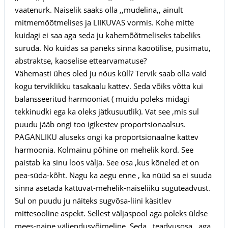
vaatenurk. Naiselik saaks olla ,,mudelina,, ainult
mitmemõõtmelises ja LIIKUVAS vormis. Kohe mitte
kuidagi ei saa aga seda ju kahemõõtmeliseks tabeliks
suruda. No kuidas sa paneks sinna kaootilise, püsimatu,
abstraktse, kaoselise ettearvamatuse?
Vähemasti ühes oled ju nõus küll? Tervik saab olla vaid
kogu terviklikku tasakaalu kattev. Seda võiks võtta kui
balansseeritud harmooniat ( muidu poleks midagi
tekkinudki ega ka oleks jätkusuutlik). Vat see ,mis sul
puudu jääb ongi too igikestev proportsionaalsus.
PAGANLIKU aluseks ongi ka proportsionaalne kattev
harmoonia. Kolmainu põhine on mehelik kord. See
paistab ka sinu loos välja. See osa ,kus kõneled et on
pea-süda-kõht. Nagu ka aegu enne , ka nüüd sa ei suuda
sinna asetada kattuvat-mehelik-naiseliiku suguteadvust.
Sul on puudu ju näiteks sugvõsa-liini käsitlev
mittesooline aspekt. Sellest väljaspool aga poleks üldse
mees-naine väljendusvõimeline. Seda ,,teadvusosa,, aga