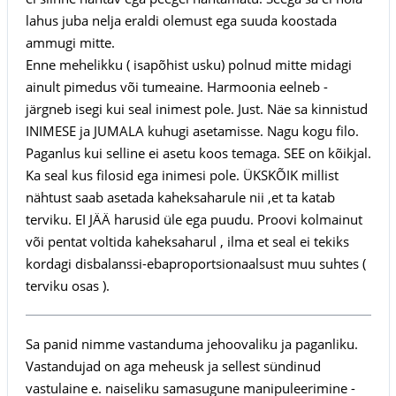
lahus juba nelja eraldi olemust ega suuda koostada
ammugi mitte.
Enne mehelikku ( isapõhist usku) polnud mitte midagi
ainult pimedus või tumeaine. Harmoonia eelneb -
järgneb isegi kui seal inimest pole. Just. Näe sa kinnistud
INIMESE ja JUMALA kuhugi asetamisse. Nagu kogu filo.
Paganlus kui selline ei asetu koos temaga. SEE on kõikjal.
Ka seal kus filosid ega inimesi pole. ÜKSKÕIK millist
nähtust saab asetada kaheksaharule nii ,et ta katab
terviku. EI JÄÄ harusid üle ega puudu. Proovi kolmainut
või pentat voltida kaheksaharul , ilma et seal ei tekiks
kordagi disbalanssi-ebaproportsionaalsust muu suhtes (
terviku osas ).
Sa panid nimme vastanduma jehoovaliku ja paganliku.
Vastandujad on aga meheusk ja sellest sündinud
vastulaine e. naiseliku samasugune manipuleerimine -