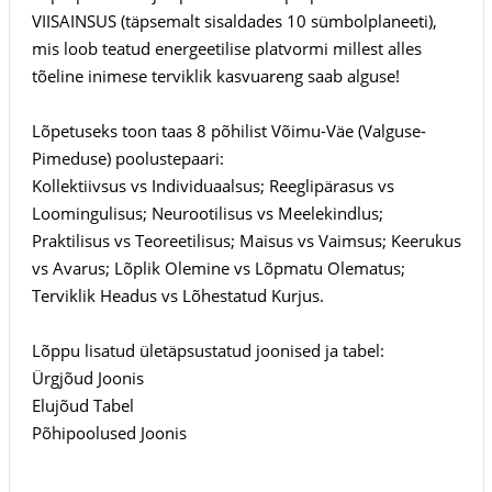
VIISAINSUS (täpsemalt sisaldades 10 sümbolplaneeti),
mis loob teatud energeetilise platvormi millest alles
tõeline inimese terviklik kasvuareng saab alguse!
Lõpetuseks toon taas 8 põhilist Võimu-Väe (Valguse-
Pimeduse) poolustepaari:
Kollektiivsus vs Individuaalsus; Reeglipärasus vs
Loomingulisus; Neurootilisus vs Meelekindlus;
Praktilisus vs Teoreetilisus; Maisus vs Vaimsus; Keerukus
vs Avarus; Lõplik Olemine vs Lõpmatu Olematus;
Terviklik Headus vs Lõhestatud Kurjus.
Lõppu lisatud ületäpsustatud joonised ja tabel:
Ürgjõud Joonis
Elujõud Tabel
Põhipoolused Joonis