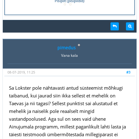
Pisipilt (pisipildid)
pimedus
Vana kala
08-07-2019, 11:25
#3
Sa Lokster pole nähtavasti antud süsteemist mõhkugi
taibanud, kui jaurad siin ikka sellest et mehelik on
Taevas ja nii tagasi? Sellest punktist sai alustatud et
mehelik ja naiselik pole reaalselt mingid
vastandpoolused. Aga sul on sees vaid ühene
Ainujumala programm, millest paganlikult lahti lasta ja
täiesti teistmoodi ümbermõtestada millegipärast ei