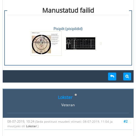
Manustatud failid
Pisipilt (pisipildid)
Lokster
Veteran
08-07-2019, 10:24
#2
(Seda postitust muudeti viimati: 08-07-2019, 11:04 ja
muutjaks oli
Lokster
.)