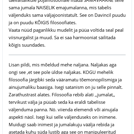
sama jumala NAISELIK emajumalanna, mis tabelis
väljenduks sama väljajoonistatult. See on Davincil puudu
ja on puudu KÕIGIS filosoofiates.
Vaata nüüd paganlikku mudelit ja püüa voltida seal peal
viisnurgalist ja muud. Sa ei saa harmooniat säilitada
kõigis suundades.
Lisan pildi, mis mõeldud mehe naljana. Naljakas aga
ongi see ,et see pole üldse naljakas. KOGU mehelik
filosoofia järgibki seda vääramatu tõemonopilismiga ja
ainujumaliku baasiga. Isegi satanism on ju selle pinnalt.
Zarathustrast alates. Filosoofia rebib alati ,,jumalat,,
tervikust välja ja püüab seda ka eraldi tabelisse
väljenduma panna. Nö. viienda elemendi või ainujala
aspekti näol. Isegi kui selle väljenduseks on inimene.
Muidugi saab inimest ja jumalakuju väälja rebida ja
asetada kuhu süda lustib aga see on manipuleeritud