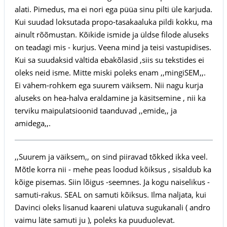
alati. Pimedus, ma ei nori ega püüa sinu pilti üle karjuda.
Kui suudad loksutada propo-tasakaaluka pildi kokku, ma
ainult rõõmustan. Kõikide ismide ja üldse filode aluseks
on teadagi mis - kurjus. Veena mind ja teisi vastupidises.
Kui sa suudaksid vältida ebakõlasid ,siis su tekstides ei
oleks neid isme. Mitte miski poleks enam ,,mingiSEM,,.
Ei vähem-rohkem ega suurem väiksem. Nii nagu kurja
aluseks on hea-halva eraldamine ja käsitsemine , nii ka
terviku maipulatsioonid taanduvad ,,emide,, ja
amidega,,.
,,Suurem ja väiksem,, on sind piiravad tõkked ikka veel.
Mõtle korra nii - mehe peas loodud kõiksus , sisaldub ka
kõige pisemas. Siin lõigus -seemnes. Ja kogu naiselikus -
samuti-rakus. SEAL on samuti kõiksus. Ilma naljata, kui
Davinci oleks lisanud kaareni ulatuva sugukanali ( andro
vaimu läte samuti ju ), poleks ka puuduolevat.