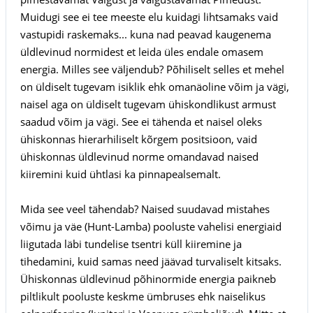
Muidugi see ei tee meeste elu kuidagi lihtsamaks vaid
vastupidi raskemaks... kuna nad peavad kaugenema
üldlevinud normidest et leida üles endale omasem
energia. Milles see väljendub? Põhiliselt selles et mehel
on üldiselt tugevam isiklik ehk omanäoline võim ja vägi,
naisel aga on üldiselt tugevam ühiskondlikust armust
saadud võim ja vägi. See ei tähenda et naisel oleks
ühiskonnas hierarhiliselt kõrgem positsioon, vaid
ühiskonnas üldlevinud norme omandavad naised
kiiremini kuid ühtlasi ka pinnapealsemalt.
Mida see veel tähendab? Naised suudavad mistahes
võimu ja väe (Hunt-Lamba) pooluste vahelisi energiaid
liigutada läbi tundelise tsentri küll kiiremine ja
tihedamini, kuid samas need jäävad turvaliselt kitsaks.
Ühiskonnas üldlevinud põhinormide energia paikneb
piltlikult pooluste keskme ümbruses ehk naiselikus