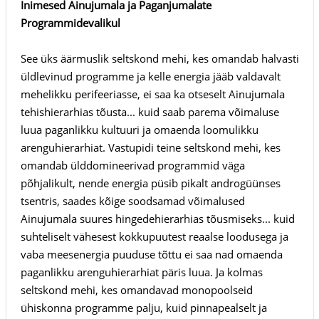
Inimesed Ainujumala ja Paganjumalate
Programmidevalikul
See üks äärmuslik seltskond mehi, kes omandab halvasti
üldlevinud programme ja kelle energia jääb valdavalt
mehelikku perifeeriasse, ei saa ka otseselt Ainujumala
tehishierarhias tõusta... kuid saab parema võimaluse
luua paganlikku kultuuri ja omaenda loomulikku
arenguhierarhiat. Vastupidi teine seltskond mehi, kes
omandab ülddomineerivad programmid väga
põhjalikult, nende energia püsib pikalt androgüünses
tsentris, saades kõige soodsamad võimalused
Ainujumala suures hingedehierarhias tõusmiseks... kuid
suhteliselt vähesest kokkupuutest reaalse loodusega ja
vaba meesenergia puuduse tõttu ei saa nad omaenda
paganlikku arenguhierarhiat päris luua. Ja kolmas
seltskond mehi, kes omandavad monopoolseid
ühiskonna programme palju, kuid pinnapealselt ja