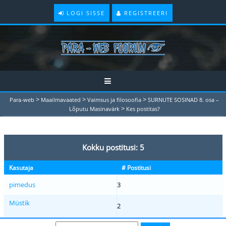
LOGI SISSE
REGISTREERI
>
>
>
Para-web
Maailmavaated
Vaimsus ja filosoofia
SURNUTE SOSINAD 8. osa –
>
Lõputu Masinavärk
Kes postitas?
Kokku postitusi: 5
Kasutaja
# Postitusi
pimedus
3
Müstik
2