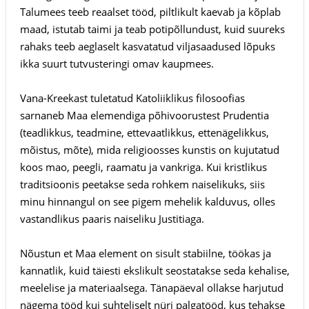
Talumees teeb reaalset tööd, piltlikult kaevab ja kõplab
maad, istutab taimi ja teab potipõllundust, kuid suureks
rahaks teeb aeglaselt kasvatatud viljasaadused lõpuks
ikka suurt tutvusteringi omav kaupmees.
Vana-Kreekast tuletatud Katoliiklikus filosoofias
sarnaneb Maa elemendiga põhivoorustest Prudentia
(teadlikkus, teadmine, ettevaatlikkus, ettenägelikkus,
mõistus, mõte), mida religioosses kunstis on kujutatud
koos mao, peegli, raamatu ja vankriga. Kui kristlikus
traditsioonis peetakse seda rohkem naiselikuks, siis
minu hinnangul on see pigem mehelik kalduvus, olles
vastandlikus paaris naiseliku Justitiaga.
Nõustun et Maa element on sisult stabiilne, töökas ja
kannatlik, kuid täiesti ekslikult seostatakse seda kehalise,
meelelise ja materiaalsega. Tänapäeval ollakse harjutud
nägema tööd kui suhteliselt nüri palgatööd, kus tehakse