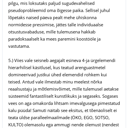
pilgu, mis loksutaks paljud sugudevahelised
pseudoprobleemid oma õigesse paika. Sellisel juhul
lõpetaks naised päeva pealt mehe ühiskonna
normidesse pressimise, jättes talle individuaalse
otsustusvabaduse, mille tulemusena hakkab
paradoksaalselt ka mees paremini koostööle ja
vastutama.
5.) Viies vale seisneb aegajalt esineva 4-ja ürgelemendi
hierarhilisel käsitlusel, kus teatud arenguastmetel
domineerivad justkui ühed elemendid rohkem kui
teised. Antud vale ilmestab minu meelest nõrka
reaalsustaju ja mõtlemisvõimet, mille tulemusel aetakse
süsteemid fantastiliselt kunstlikuks ja segaseks. Sogases
vees on aga omakorda lihtsam imevalgusega pimestatud
kalu püüda! Samuti näitab see eksitus, et tõenäoliselt ei
teata üldse paralleelmaailmade (ÖKO, EGO, SOTSO,
KULTO) olemasolu ega ammugi nende olemust (nendest