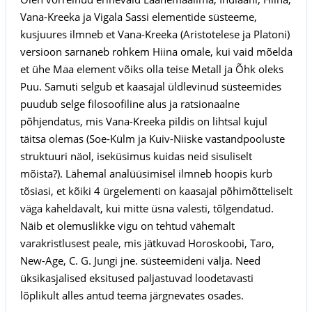
Vana-Kreeka ja Vigala Sassi elementide süsteeme,
kusjuures ilmneb et Vana-Kreeka (Aristotelese ja Platoni)
versioon sarnaneb rohkem Hiina omale, kui vaid mõelda
et ühe Maa element võiks olla teise Metall ja Õhk oleks
Puu. Samuti selgub et kaasajal üldlevinud süsteemides
puudub selge filosoofiline alus ja ratsionaalne
põhjendatus, mis Vana-Kreeka pildis on lihtsal kujul
täitsa olemas (Soe-Külm ja Kuiv-Niiske vastandpooluste
struktuuri näol, iseküsimus kuidas neid sisuliselt
mõista?). Lähemal analüüsimisel ilmneb hoopis kurb
tõsiasi, et kõiki 4 ürgelementi on kaasajal põhimõtteliselt
väga kaheldavalt, kui mitte üsna valesti, tõlgendatud.
Näib et olemuslikke vigu on tehtud vähemalt
varakristlusest peale, mis jätkuvad Horoskoobi, Taro,
New-Age, C. G. Jungi jne. süsteemideni välja. Need
üksikasjalised eksitused paljastuvad loodetavasti
lõplikult alles antud teema järgnevates osades.