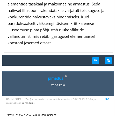
elementide tasakaal ja maksimaalne armastus. Seda
naiivset illusiooni rakendatakse varjatult teistsuguse ja
konkurentide halvustavaks hindamiseks. Kuid
paradoksaalselt väiksemgi tõsisem kriitika enese
illusoorsuse pihta põhjustab riiukonfliktide
vallandumist, mis rebib igasugusel elementaarsel
koostööl jäsemed otsast.
pimedus
Vana kala
04-12-2019, 16:52
#2
(Seda postitust muudeti viimati: 27-12-2019, 12:16 ja
muutjaks oli
pimedus
.)
TEINE SAAGA MÜÜTILISELT