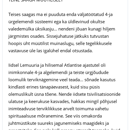
Teises saagas ma ei puuduta enda väljatöötatud 4-ja
ürgelemendi süsteemi ega ka üldlevinud okultse
valedemülka üksikasju... nendeni jõuan kunagi hiljem
järgmistes osades. Sissejuhatuse jätkuks tutvustan
hoopis üht müütilist muinaslugu, selle tegelikkusele
vastavuse üle las igalühel endal otsustada.
Iidsel Lemuuria ja hilisemal Atlantise ajastutel oli
inimkonnale 4-ja algelemendi ja teiste ürgjõudude
loomulik terviknägemine veel teada... sõnade kasutus
kindlasti erines tänapäevasest, kuid sisu püsis
olemuslikult üsna tõene. Nende iidsete tsivilisatsioonide
ulatuse ja keerukuse kasvades, hakkas mingil põhjusel
inimteadvuse terviklikkuse arvelt toimuma vahetu
spirituaalsuse mõranemine. See viis omakorda
juhtmüstikute suureks jagunemiseks maagideks ja