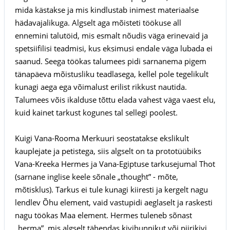
mida kästakse ja mis kindlustab inimest materiaalse
hädavajalikuga. Algselt aga mõisteti töökuse all
ennemini talutöid, mis esmalt nõudis väga erinevaid ja
spetsiifilisi teadmisi, kus eksimusi endale väga lubada ei
saanud. Seega töökas talumees pidi sarnanema pigem
tänapäeva mõistusliku teadlasega, kellel pole tegelikult
kunagi aega ega võimalust erilist rikkust nautida.
Talumees võis ikalduse tõttu elada vahest väga vaest elu,
kuid kainet tarkust kogunes tal sellegi poolest.
Kuigi Vana-Rooma Merkuuri seostatakse ekslikult
kauplejate ja petistega, siis algselt on ta prototüübiks
Vana-Kreeka Hermes ja Vana-Egiptuse tarkusejumal Thot
(sarnane inglise keele sõnale „thought” - mõte,
mõtisklus). Tarkus ei tule kunagi kiiresti ja kergelt nagu
lendlev Õhu element, vaid vastupidi aeglaselt ja raskesti
nagu töökas Maa element. Hermes tuleneb sõnast
„herma”, mis algselt tähendas kivihunnikut või piirikivi,