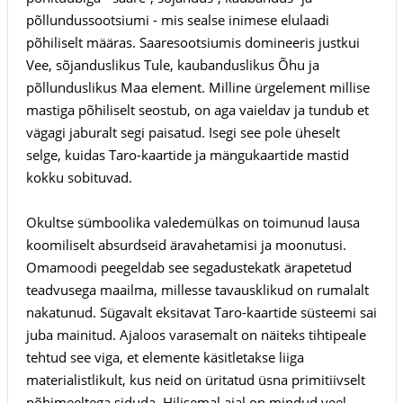
põllundussootsiumi - mis sealse inimese elulaadi
põhiliselt määras. Saaresootsiumis domineeris justkui
Vee, sõjanduslikus Tule, kaubanduslikus Õhu ja
põllunduslikus Maa element. Milline ürgelement millise
mastiga põhiliselt seostub, on aga vaieldav ja tundub et
vägagi jaburalt segi paisatud. Isegi see pole üheselt
selge, kuidas Taro-kaartide ja mängukaartide mastid
kokku sobituvad.
Okultse sümboolika valedemülkas on toimunud lausa
koomiliselt absurdseid äravahetamisi ja moonutusi.
Omamoodi peegeldab see segadustekatk ärapetetud
teadvusega maailma, millesse tavausklikud on rumalalt
nakatunud. Sügavalt eksitavat Taro-kaartide süsteemi sai
juba mainitud. Ajaloos varasemalt on näiteks tihtipeale
tehtud see viga, et elemente käsitletakse liiga
materialistlikult, kus neid on üritatud üsna primitiivselt
põhimeeltega siduda. Hilisemal ajal on mindud veel