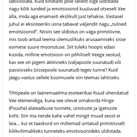
läbivoolata. Kuid kindlasti pole sellest õige üldistada
nagu kõik tunded ja emotsioonid kuuluvad otseselt Vee
alla, mida aga enamasti ekslikult just tehakse. Vastasel
juhul ei eksisteeriks üsna tabavat väljendit nagu „tulised
emotsioonid”. Niisiis see üldistus on väga primitiivne,
mis toob antud teema olemuslikuks arusaamiseks sisse
esimese suure moonutuse. Siit tuleks hoopis edasi
küsida, milline emotsioon on põhiliselt Veega seotud,
kas see on pigem aktiivseks (väljapoole suunatud) või
passiivseks (sissepoole suunatud) tegev tunne? Kuid
jäägu vastus sellele küsimusele siin teemas lahtiseks.
Tihtipeale on läänemaailma esoteerikas Kuud ühendatud
Vee elemendiga, kuna see olevat omakorda Hinge
(Psüühe) alateadvuse tunnete, unistuste ja igatsuste
koht. Siin ma nende kahe vahel mingit muud seost ei
leia... kui et taaskord on mõlemad üritatud primitiivselt
kõikvõimalikeks tunneteks-emotsioonideks üldistada.