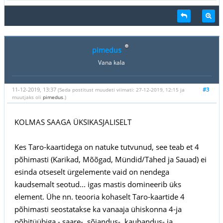
pimedus
Vana kala
11-12-2019, 13:37
#3
(Seda postitust muudeti viimati: 27-12-2019, 12:15 ja
muutjaks oli
pimedus
.)
KOLMAS SAAGA ÜKSIKASJALISELT
Kes Taro-kaartidega on natuke tutvunud, see teab et 4
põhimasti (Karikad, Mõõgad, Mündid/Tähed ja Sauad) ei
esinda otseselt ürgelemente vaid on nendega
kaudsemalt seotud... igas mastis domineerib üks
element. Ühe nn. teooria kohaselt Taro-kaartide 4
põhimasti seostatakse ka vanaaja ühiskonna 4-ja
põhitüübiga - saare-, sõjandus-, kaubandus- ja