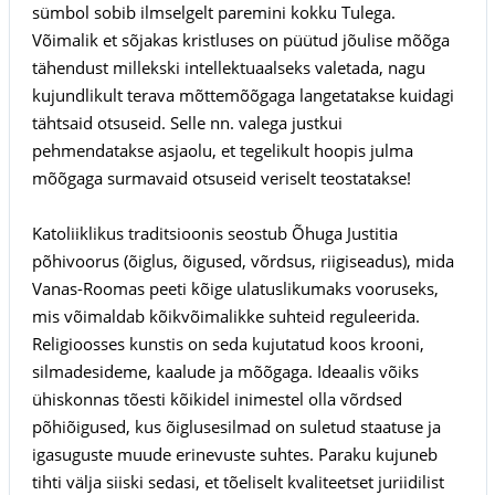
sümbol sobib ilmselgelt paremini kokku Tulega.
Võimalik et sõjakas kristluses on püütud jõulise mõõga
tähendust millekski intellektuaalseks valetada, nagu
kujundlikult terava mõttemõõgaga langetatakse kuidagi
tähtsaid otsuseid. Selle nn. valega justkui
pehmendatakse asjaolu, et tegelikult hoopis julma
mõõgaga surmavaid otsuseid veriselt teostatakse!
Katoliiklikus traditsioonis seostub Õhuga Justitia
põhivoorus (õiglus, õigused, võrdsus, riigiseadus), mida
Vanas-Roomas peeti kõige ulatuslikumaks vooruseks,
mis võimaldab kõikvõimalikke suhteid reguleerida.
Religioosses kunstis on seda kujutatud koos krooni,
silmadesideme, kaalude ja mõõgaga. Ideaalis võiks
ühiskonnas tõesti kõikidel inimestel olla võrdsed
põhiõigused, kus õiglusesilmad on suletud staatuse ja
igasuguste muude erinevuste suhtes. Paraku kujuneb
tihti välja siiski sedasi, et tõeliselt kvaliteetset juriidilist