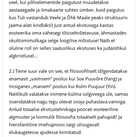
veel, kui põhielementide paigutust muudetakse
aastaaegade ja ilmakaarte suhtes ümber, kuid paigutus
kus Tuli vastandub Veele ja Õhk Maale peaks struktuuris
jääma alati kindlaks!) Just antud eksitusega kaotas
esoteerika oma vähesegi tõsiseltvõetavuse, ähmastades
okultismimülkaga selge loogilise mõistuse! Näib et
oluline roll on selles saatuslikus eksituses ka judaistlikul
algkristlusel...
2.) Teine suur vale on see, et filosoofiliselt tõlgendatakse
enamasti „vaimsem” poolus kui Soe Puuvõre (Yang) ja
misiganes „maisem” poolus kui Külm Puujuur (Yin).
Näitlikult valatakse inimene külma solgiveega üle, samas
sisendatakse nagu tegu olevat sooja puhastava vanniga.
Antud totaalse eksitustehnikaga pöörati esoteeriline
algmuster ja loomulik filosoofia totaalselt pahupidi! Ja
hierofantiline imehüpnoos saigi ülisügavalt
elukaugetesse ajudesse kinnitatud.