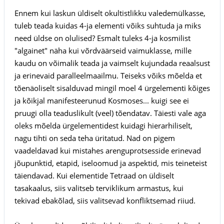
Ennem kui laskun üldiselt okultistlikku valedemülkasse,
tuleb teada kuidas 4-ja elementi võiks suhtuda ja miks
need üldse on olulised? Esmalt tuleks 4-ja kosmilist
"algainet" näha kui võrdväärseid vaimuklasse, mille
kaudu on võimalik teada ja vaimselt kujundada reaalsust
ja erinevaid paralleelmaailmu. Teiseks võiks mõelda et
tõenäoliselt sisalduvad mingil moel 4 ürgelementi kõiges
ja kõikjal manifesteerunud Kosmoses... kuigi see ei
pruugi olla teaduslikult (veel) tõendatav. Täiesti vale aga
oleks mõelda ürgelementidest kuidagi hierarhiliselt,
nagu tihti on seda teha üritatud. Nad on pigem
vaadeldavad kui mistahes arenguprotsesside erinevad
jõupunktid, etapid, iseloomud ja aspektid, mis teineteist
täiendavad. Kui elementide Tetraad on üldiselt
tasakaalus, siis valitseb terviklikum armastus, kui
tekivad ebakõlad, siis valitsevad konfliktsemad riiud.