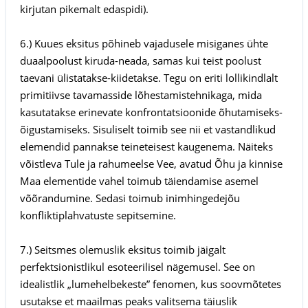
kirjutan pikemalt edaspidi).
6.) Kuues eksitus põhineb vajadusele misiganes ühte
duaalpoolust kiruda-neada, samas kui teist poolust
taevani ülistatakse-kiidetakse. Tegu on eriti lollikindlalt
primitiivse tavamasside lõhestamistehnikaga, mida
kasutatakse erinevate konfrontatsioonide õhutamiseks-
õigustamiseks. Sisuliselt toimib see nii et vastandlikud
elemendid pannakse teineteisest kaugenema. Näiteks
võistleva Tule ja rahumeelse Vee, avatud Õhu ja kinnise
Maa elementide vahel toimub täiendamise asemel
võõrandumine. Sedasi toimub inimhingedejõu
konfliktiplahvatuste sepitsemine.
7.) Seitsmes olemuslik eksitus toimib jäigalt
perfektsionistlikul esoteerilisel nägemusel. See on
idealistlik „lumehelbekeste” fenomen, kus soovmõtetes
usutakse et maailmas peaks valitsema täiuslik