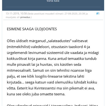
Vana kala
13-11-2019, 10:58
#1
(Seda postitust muudeti viimati: 27-08-2020, 20:38 ja
muutjaks oli
pimedus
.)
ESIMENE SAAGA ÜLDJOONTES
Olles üldiselt märganud „salateadustes” valitsevat
(mitmekihilist) valedeloori, otsustasin taaskord 4-ja
ürgelemendi levinumad süsteemid üle vaadata ja midagi
kokkuvõtvat kirja panna. Kuna antud temaatika tundub
mulle piisavalt lai ja huvitav, siis käsitlen seda
mitmeosaliselt. Samuti on siin tehnilisi nüansse liiga
palju, et see kõik loogilis-lineaarse tekstina lahti
kirjutada... seega katsun vaid olemusliku lühidalt kokku
võtta. Eeterit kui Kvintessentsi ma siin pikemalt ei ava,
kuna see oleks juba omaette teema.
Olen võrrelnud erinevaid Läänemaailma, Indiaani, Hiina,