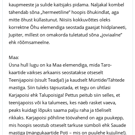
kaupmeeste ja sulide kaitsjaks pidama. Naljakal kombel
tähendab sõna „hermeetiline” hoopis õhukindlat, aga
mitte õhust küllastunut. Niisiis kokkuvõttes oleks
korrektne Õhu elemendiga seostada gaasjat hiidplaneeti,
Jupiter, millest on omakorda tuletatud sõna „joviaalne”
ehk rõõmsameelne.
Maa:
Üsna hull lugu on ka Maa elemendiga, mida Taro-
kaartide väikses arkaanis seostatakse otseselt
Teenijapoisi (sisult Teadja!) ja kaudselt Müntide/Tähtede
mastiga. Siin tuleks täpsustada, et tegu on ühtlasi
Karjapoisi ehk Talupoisiga! Pettus peitub siin selles, et
teenijapoiss või ka talumees, kes näeb rasket vaeva,
peaks kuidagi lõpuks saama palju raha ja tõeliselt
rikkaks. Karjapoisi põhiline töövahend on aga puukepp,
mis hoopis seostub otseselt tarkuse sümboli ehk Sauade
mastiga (mängukaartide Poti – mis on puulehe kujuline!).