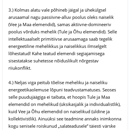
3.) Kolmas alatu vale põhineb jäigal ja ühekülgsel
arusaamal nagu passiivne-alluv poolus oleks naiselik
(Vee ja Maa elemendid), samas aktiivne-domineeriv
poolus võrduks mehelik (Tule ja Õhu elemendid). Selle
intellektuaalselt primitiivse arusaamaga saab tegelik
energeetiline mehelikkus ja naiselikkus ilmselgelt
lõhestatud! Kahe teatud elemendi segiajamisega
sisestatakse suhetesse nõiduslikult nõrgestav
riiukonflikt.
4.) Neljas viga peitub tõelise meheliku ja naiseliku
energeetikaolemuse lõpuni teadvustamatuses. Seoses
selle puudujäägiga ei taibata, et hoopis Tule ja Maa
elemendid on mehelikud (üksikasjalik ja individualistlik),
kuid Vee ja Õhu elemendid on naiselikud (üldine ja
kollektivistlik). Ainuüksi see teadmine annaks inimkonna
kogu senisele roiskunud „salateadusele” täiesti värske