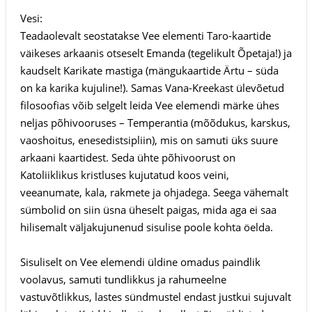
Vesi:
Teadaolevalt seostatakse Vee elementi Taro-kaartide
väikeses arkaanis otseselt Emanda (tegelikult Õpetaja!) ja
kaudselt Karikate mastiga (mängukaartide Ärtu – süda
on ka karika kujuline!). Samas Vana-Kreekast ülevõetud
filosoofias võib selgelt leida Vee elemendi märke ühes
neljas põhivooruses – Temperantia (mõõdukus, karskus,
vaoshoitus, enesedistsipliin), mis on samuti üks suure
arkaani kaartidest. Seda ühte põhivoorust on
Katoliiklikus kristluses kujutatud koos veini,
veeanumate, kala, rakmete ja ohjadega. Seega vähemalt
sümbolid on siin üsna üheselt paigas, mida aga ei saa
hilisemalt väljakujunenud sisulise poole kohta öelda.
Sisuliselt on Vee elemendi üldine omadus paindlik
voolavus, samuti tundlikkus ja rahumeelne
vastuvõtlikkus, lastes sündmustel endast justkui sujuvalt