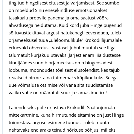
tingitud hingelisest eitusest ja varjamisest. See sümbol
on mõeldud Sinu enesekindluse emotsionaalset
tasakaalu proovile panema ja oma saatust võõra
ahvatlusega heidutama. Kuid kord juba Hinge pugenud
sõltuvusttekitavat argust natukenegi leevendada, tuleb
orjameelsusel tuua „üleloomulikule” Krokodillijumalale
erinevaid ohverdusi, vastasel juhul muutub see liiga
talumatult kurjakuulutavaks. Järjest enam liialdustesse
kinnijäädes sunnib orjameelsus oma hingeosadest
loobuma, moondudes tõelisest elusolendist, kes tajub
reaalseid hirme, aina tuimemaks käpiknukuks. Seega
uue võimaluse otsimise või vana sita süüdistamise
valiku vahe on määratult suur ja samas imeõrn!
Lahenduseks pole orjastava Krokodill-Saatanjumala
mittekartmine, kuna hirmutunde eitamine on just Hinge
tuimestava arguse esimene tunnus. Tuleb muuta
nähtavaks end araks teinud nõrkuse põhjus, milleks