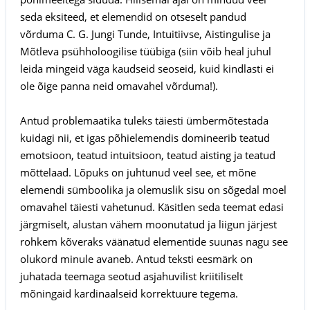
seda eksiteed, et elemendid on otseselt pandud
võrduma C. G. Jungi Tunde, Intuitiivse, Aistingulise ja
Mõtleva psühholoogilise tüübiga (siin võib heal juhul
leida mingeid väga kaudseid seoseid, kuid kindlasti ei
ole õige panna neid omavahel võrduma!).
Antud problemaatika tuleks täiesti ümbermõtestada
kuidagi nii, et igas põhielemendis domineerib teatud
emotsioon, teatud intuitsioon, teatud aisting ja teatud
mõttelaad. Lõpuks on juhtunud veel see, et mõne
elemendi sümboolika ja olemuslik sisu on sõgedal moel
omavahel täiesti vahetunud. Käsitlen seda teemat edasi
järgmiselt, alustan vähem moonutatud ja liigun järjest
rohkem kõveraks väänatud elementide suunas nagu see
olukord minule avaneb. Antud teksti eesmärk on
juhatada teemaga seotud asjahuvilist kriitiliselt
mõningaid kardinaalseid korrektuure tegema.