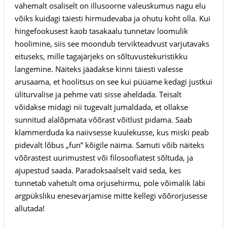
vähemalt osaliselt on illusoorne valeuskumus nagu elu
võiks kuidagi täiesti hirmudevaba ja ohutu koht olla. Kui
hingefookusest kaob tasakaalu tunnetav loomulik
hoolimine, siis see moondub tervikteadvust varjutavaks
eituseks, mille tagajärjeks on sõltuvustekuristikku
langemine. Näiteks jäädakse kinni täiesti valesse
arusaama, et hoolitsus on see kui püüame kedagi justkui
üliturvalise ja pehme vati sisse aheldada. Teisalt
võidakse midagi nii tugevalt jumaldada, et ollakse
sunnitud alalõpmata võõrast võitlust pidama. Saab
klammerduda ka naiivsesse kuulekusse, kus miski peab
pidevalt lõbus „fun” kõigile näima. Samuti võib näiteks
võõrastest uurimustest või filosoofiatest sõltuda, ja
ajupestud saada. Paradoksaalselt vaid seda, kes
tunnetab vahetult oma orjusehirmu, pole võimalik läbi
argpüksliku enesevarjamise mitte kellegi võõrorjusesse
allutada!