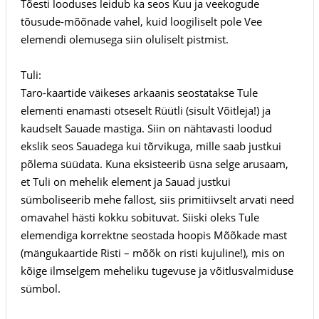
Tõesti looduses leidub ka seos Kuu ja veekogude
tõusude-mõõnade vahel, kuid loogiliselt pole Vee
elemendi olemusega siin oluliselt pistmist.
Tuli:
Taro-kaartide väikeses arkaanis seostatakse Tule
elementi enamasti otseselt Rüütli (sisult Võitleja!) ja
kaudselt Sauade mastiga. Siin on nähtavasti loodud
ekslik seos Sauadega kui tõrvikuga, mille saab justkui
põlema süüdata. Kuna eksisteerib üsna selge arusaam,
et Tuli on mehelik element ja Sauad justkui
sümboliseerib mehe fallost, siis primitiivselt arvati need
omavahel hästi kokku sobituvat. Siiski oleks Tule
elemendiga korrektne seostada hoopis Mõõkade mast
(mängukaartide Risti – mõõk on risti kujuline!), mis on
kõige ilmselgem meheliku tugevuse ja võitlusvalmiduse
sümbol.