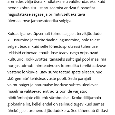
arenedes välja üsna kindlateks elu valdkondadeks, kuid
nende kohta sisulist arusaamist andvat filosoofiat
hägustatakse segase ja primitiivselt eksitava
ülemaailmse jamaesoteerika solgiga.
Kuidas iganes täpsemalt toimus algselt tervikjõudude
killustumine ja territoriaalne jagunemine, pole täiesti
selgelt teada, kuid selle lõhestusprotsessi tulemusel
tekkisid erinevad ebaühtlase teadvusega orjastavad
kultuurid. Kokkuvõttes, tänaseks suht igal pool maailma
nurgas toimub inimteadvuses loomuliku tervikteadvuse
vastane lõhkuv-allutav surve teatud spetsialiseerunud
„kõrgemate” tehisteadvuste poolt. Seda parajalt
vaimuhaiget ja naturaalse looduse suhtes üleolevat
maailma valitsevad eritraditsioonide varjatud
niiditõmbajate eliit ehk sümboolselt Krokodillijumala
globaalne liit, kellel endal on säilinud tugev kuid samas
ühekülgselt arenenud jõududekera. See tähendab ühtlasi