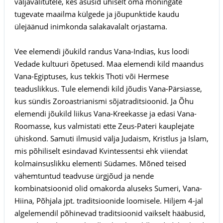
väljavalitutele, kes asusid ühiselt oma mõningate
tugevate maailma külgede ja jõupunktide kaudu
ülejäänud inimkonda salakavalalt orjastama.
Vee elemendi jõukild randus Vana-Indias, kus loodi
Vedade kultuuri õpetused. Maa elemendi kild maandus
Vana-Egiptuses, kus tekkis Thoti või Hermese
teaduslikkus. Tule elemendi kild jõudis Vana-Pärsiasse,
kus sündis Zoroastrianismi sõjatraditsioonid. Ja Õhu
elemendi jõukild liikus Vana-Kreekasse ja edasi Vana-
Roomasse, kus valmistati ette Zeus-Pateri kauplejate
ühiskond. Samuti ilmusid välja Judaism, Kristlus ja Islam,
mis põhiliselt esindavad Kvintessentsi ehk viiendat
kolmainsuslikku elementi Südames. Mõned teised
vähemtuntud teadvuse ürgjõud ja nende
kombinatsioonid olid omakorda aluseks Sumeri, Vana-
Hiina, Põhjala jpt. traditsioonide loomisele. Hiljem 4-jal
algelemendil põhinevad traditsioonid vaikselt hääbusid,