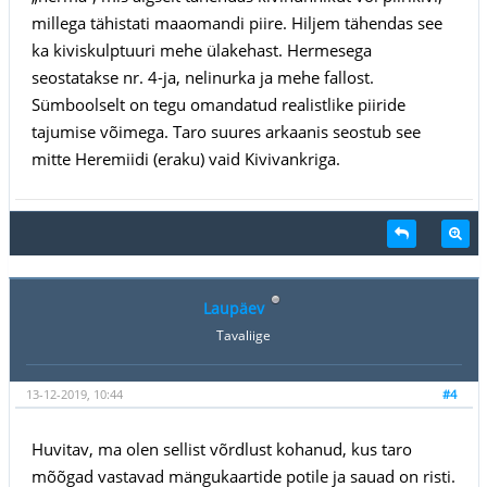
millega tähistati maaomandi piire. Hiljem tähendas see
ka kiviskulptuuri mehe ülakehast. Hermesega
seostatakse nr. 4-ja, nelinurka ja mehe fallost.
Sümboolselt on tegu omandatud realistlike piiride
tajumise võimega. Taro suures arkaanis seostub see
mitte Heremiidi (eraku) vaid Kivivankriga.
Laupäev
Tavaliige
13-12-2019, 10:44
#4
Huvitav, ma olen sellist võrdlust kohanud, kus taro
mõõgad vastavad mängukaartide potile ja sauad on risti.