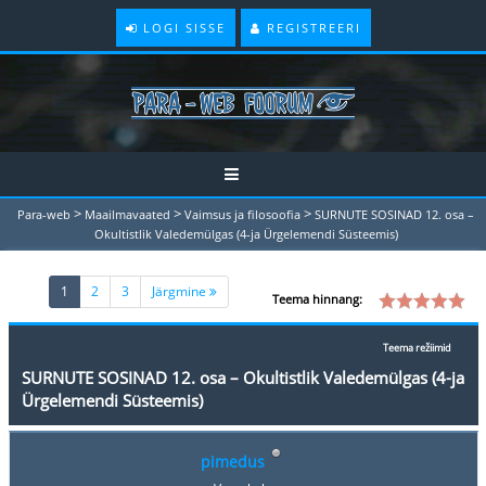
LOGI SISSE
REGISTREERI
>
>
>
Para-web
Maailmavaated
Vaimsus ja filosoofia
SURNUTE SOSINAD 12. osa –
Okultistlik Valedemülgas (4-ja Ürgelemendi Süsteemis)
(current)
1
2
3
Järgmine
Teema hinnang:
Teema režiimid
SURNUTE SOSINAD 12. osa – Okultistlik Valedemülgas (4-ja
Ürgelemendi Süsteemis)
pimedus