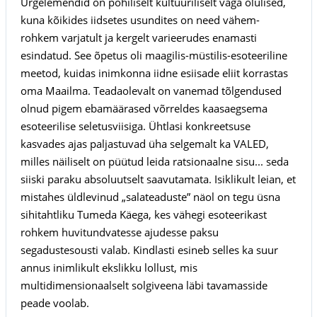
Ürgelemendid on põhiliselt kultuuriliselt väga olulised,
kuna kõikides iidsetes usundites on need vähem-
rohkem varjatult ja kergelt varieerudes enamasti
esindatud. See õpetus oli maagilis-müstilis-esoteeriline
meetod, kuidas inimkonna iidne esiisade eliit korrastas
oma Maailma. Teadaolevalt on vanemad tõlgendused
olnud pigem ebamäärased võrreldes kaasaegsema
esoteerilise seletusviisiga. Ühtlasi konkreetsuse
kasvades ajas paljastuvad üha selgemalt ka VALED,
milles näiliselt on püütud leida ratsionaalne sisu... seda
siiski paraku absoluutselt saavutamata. Isiklikult leian, et
mistahes üldlevinud „salateaduste” näol on tegu üsna
sihitahtliku Tumeda Käega, kes vähegi esoteerikast
rohkem huvitundvatesse ajudesse paksu
segadustesousti valab. Kindlasti esineb selles ka suur
annus inimlikult ekslikku lollust, mis
multidimensionaalselt solgiveena läbi tavamasside
peade voolab.