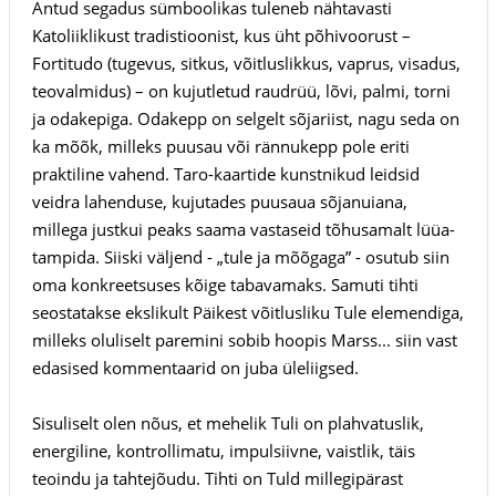
Antud segadus sümboolikas tuleneb nähtavasti
Katoliiklikust tradistioonist, kus üht põhivoorust –
Fortitudo (tugevus, sitkus, võitluslikkus, vaprus, visadus,
teovalmidus) – on kujutletud raudrüü, lõvi, palmi, torni
ja odakepiga. Odakepp on selgelt sõjariist, nagu seda on
ka mõõk, milleks puusau või rännukepp pole eriti
praktiline vahend. Taro-kaartide kunstnikud leidsid
veidra lahenduse, kujutades puusaua sõjanuiana,
millega justkui peaks saama vastaseid tõhusamalt lüüa-
tampida. Siiski väljend - „tule ja mõõgaga” - osutub siin
oma konkreetsuses kõige tabavamaks. Samuti tihti
seostatakse ekslikult Päikest võitlusliku Tule elemendiga,
milleks oluliselt paremini sobib hoopis Marss... siin vast
edasised kommentaarid on juba üleliigsed.
Sisuliselt olen nõus, et mehelik Tuli on plahvatuslik,
energiline, kontrollimatu, impulsiivne, vaistlik, täis
teoindu ja tahtejõudu. Tihti on Tuld millegipärast