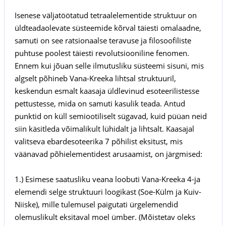
Isenese väljatöötatud tetraalelementide struktuur on
üldteadaolevate süsteemide kõrval täiesti omalaadne,
samuti on see ratsionaalse teravuse ja filosoofiliste
puhtuse poolest täiesti revolutsiooniline fenomen.
Ennem kui jõuan selle ilmutusliku süsteemi sisuni, mis
algselt põhineb Vana-Kreeka lihtsal struktuuril,
keskendun esmalt kaasaja üldlevinud esoteerilistesse
pettustesse, mida on samuti kasulik teada. Antud
punktid on küll semiootiliselt sügavad, kuid püüan neid
siin käsitleda võimalikult lühidalt ja lihtsalt. Kaasajal
valitseva ebardesoteerika 7 põhilist eksitust, mis
väänavad põhielementidest arusaamist, on järgmised:
1.) Esimese saatusliku veana loobuti Vana-Kreeka 4-ja
elemendi selge struktuuri loogikast (Soe-Külm ja Kuiv-
Niiske), mille tulemusel paigutati ürgelemendid
olemuslikult eksitaval moel ümber. (Mõistetav oleks