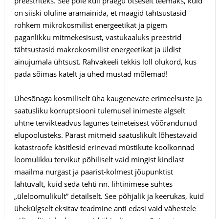
preestriteks. See pole küll praegu otseselt teemaks, kuid
on siiski oluline äramainida, et maagid tähtsustasid
rohkem mikrokosmilist energeetikat ja pigem
paganlikku mitmekesisust, vastukaaluks preestrid
tähtsustasid makrokosmilist energeetikat ja üldist
ainujumala ühtsust. Rahvakeeli tekkis loll olukord, kus
pada sõimas katelt ja ühed mustad mõlemad!
Ühesõnaga kosmiliselt üha kaugenevate erimeelsuste ja
saatusliku korruptsiooni tulemusel inimeste algselt
ühtne tervikteadvus lagunes teineteisest võõrandunud
elupoolusteks. Pärast mitmeid saatuslikult lõhestavaid
katastroofe käsitlesid erinevad müstikute koolkonnad
loomulikku tervikut põhiliselt vaid mingist kindlast
maailma nurgast ja paarist-kolmest jõupunktist
lähtuvalt, kuid seda tehti nn. lihtinimese suhtes
„üleloomulikult” detailselt. See põhjalik ja keerukas, kuid
ühekülgselt eksitav teadmine anti edasi vaid vähestele