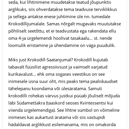
seda, kui lihtinimene muudetakse teatud jõupunktis
arglikuks, siis ohverdatakse tema teadvuse terviklikkus
ja sellega antakse enese juhtimine üle nn. tumedale
Krokodillijumalale. Samas nõrgalt mugavaks muututakse
põhiliselt seetõttu, et ei teadvustata ega rakendata ellu
oma 4-ja ürgelemendi hoolivat tasakaalu... st. nende
loomulik eristamine ja ühendamine on väga puudulik.
Miks just Krokodill-Saatanjumal? Krokodill kujutab
tabavalt füüsilist agressiivsust ja vaimselt varjatud
kurikavalust... ehk oma sogases veestikus on see
inimesele üsna suur oht, mis peaks tema pealiskaudset
tähelepanu koondama või ülesäratama. Samuti
krokodilli rohekas värvus justkui püüab jõuliselt mõjuda
läbi Südametšakra (taaskord seoses Kvintessentsi kui
viienda ürgelemendiga). See lihtne sümbol on võimeline
inimeses kas aukartust äratama või siis vastupidi
hädaldavat arglikkust esilemanama, mis on omakorda