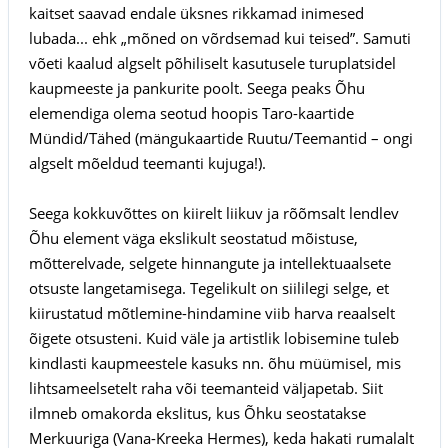
kaitset saavad endale üksnes rikkamad inimesed
lubada... ehk „mõned on võrdsemad kui teised”. Samuti
võeti kaalud algselt põhiliselt kasutusele turuplatsidel
kaupmeeste ja pankurite poolt. Seega peaks Õhu
elemendiga olema seotud hoopis Taro-kaartide
Mündid/Tähed (mängukaartide Ruutu/Teemantid – ongi
algselt mõeldud teemanti kujuga!).
Seega kokkuvõttes on kiirelt liikuv ja rõõmsalt lendlev
Õhu element väga ekslikult seostatud mõistuse,
mõtterelvade, selgete hinnangute ja intellektuaalsete
otsuste langetamisega. Tegelikult on siililegi selge, et
kiirustatud mõtlemine-hindamine viib harva reaalselt
õigete otsusteni. Kuid väle ja artistlik lobisemine tuleb
kindlasti kaupmeestele kasuks nn. õhu müümisel, mis
lihtsameelsetelt raha või teemanteid väljapetab. Siit
ilmneb omakorda ekslitus, kus Õhku seostatakse
Merkuuriga (Vana-Kreeka Hermes), keda hakati rumalalt