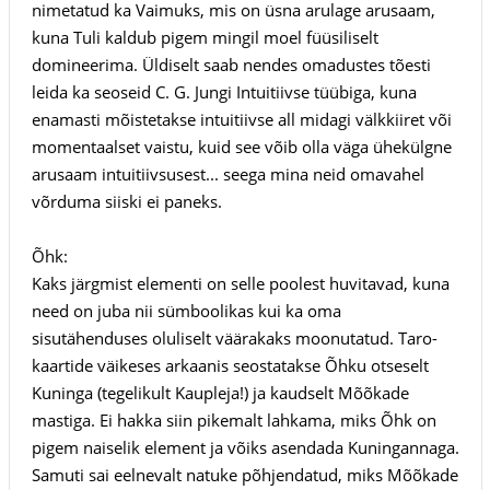
nimetatud ka Vaimuks, mis on üsna arulage arusaam,
kuna Tuli kaldub pigem mingil moel füüsiliselt
domineerima. Üldiselt saab nendes omadustes tõesti
leida ka seoseid C. G. Jungi Intuitiivse tüübiga, kuna
enamasti mõistetakse intuitiivse all midagi välkkiiret või
momentaalset vaistu, kuid see võib olla väga ühekülgne
arusaam intuitiivsusest... seega mina neid omavahel
võrduma siiski ei paneks.
Õhk:
Kaks järgmist elementi on selle poolest huvitavad, kuna
need on juba nii sümboolikas kui ka oma
sisutähenduses oluliselt väärakaks moonutatud. Taro-
kaartide väikeses arkaanis seostatakse Õhku otseselt
Kuninga (tegelikult Kaupleja!) ja kaudselt Mõõkade
mastiga. Ei hakka siin pikemalt lahkama, miks Õhk on
pigem naiselik element ja võiks asendada Kuningannaga.
Samuti sai eelnevalt natuke põhjendatud, miks Mõõkade