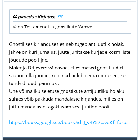
pimedus Kirjutas:
Vana Testamendi ja gnostikute Yahwe...
Gnostilises kirjanduses esineb tugeb antijuutlik hoiak.
Jahve on kuri jumalus, juute juhitakse kurjade kosmiliste
jõudude poolt jne.
Maier ja Drijevers väidavad, et esimesed gnostikud ei
saanud olla juudid, kuid nad pidid olema inimesed, kes
tundsid juudi pärimusi.
Ühe võimaliku seletuse gnostikute antijuutliku hoiaku
suhtes võib pakkuda mandalaste kirjandus, milles on
juttu mandalaste tagakiusamisest juutide poolt.
https://books.google.ee/books?id=J_v4Y57...ve&f=false