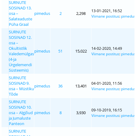
SURNUTE
SOSINAD 13.
13-01-2021, 16:52
osa –
pimedus
2
2,298
Viimane postitus
:
pimedus
Salateaduste
Püha Graal
SURNUTE
SOSINAD 12.
osa –
Okultistlik
14-02-2020, 14:49
pimedus
51
15,022
Valedemülgas
Viimane postitus
:
pimedus
(4-ja
Ürgelemendi
Süsteemis)
SURNUTE
SOSINAD 9.
04-01-2020, 11:56
pimedus
36
13,401
osa – Müstiku
Viimane postitus
:
pimedus
Tõde
SURNUTE
SOSINAD 10.
09-10-2019, 16:15
osa – Algjõud
pimedus
8
3,930
Viimane postitus
:
pimedus
ja Jumaluste
Panteon
SURNUTE