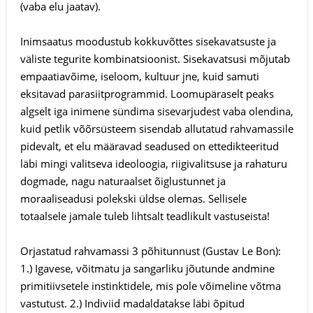
(vaba elu jaatav).
Inimsaatus moodustub kokkuvõttes sisekavatsuste ja
väliste tegurite kombinatsioonist. Sisekavatsusi mõjutab
empaatiavõime, iseloom, kultuur jne, kuid samuti
eksitavad parasiitprogrammid. Loomupäraselt peaks
algselt iga inimene sündima sisevarjudest vaba olendina,
kuid petlik võõrsüsteem sisendab allutatud rahvamassile
pidevalt, et elu määravad seadused on ettedikteeritud
läbi mingi valitseva ideoloogia, riigivalitsuse ja rahaturu
dogmade, nagu naturaalset õiglustunnet ja
moraaliseadusi polekski üldse olemas. Sellisele
totaalsele jamale tuleb lihtsalt teadlikult vastuseista!
Orjastatud rahvamassi 3 põhitunnust (Gustav Le Bon):
1.) Igavese, võitmatu ja sangarliku jõutunde andmine
primitiivsetele instinktidele, mis pole võimeline võtma
vastutust. 2.) Indiviid madaldatakse läbi õpitud