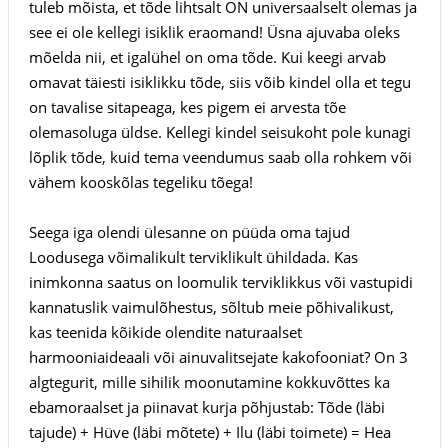
tuleb mõista, et tõde lihtsalt ON universaalselt olemas ja
see ei ole kellegi isiklik eraomand! Üsna ajuvaba oleks
mõelda nii, et igalühel on oma tõde. Kui keegi arvab
omavat täiesti isiklikku tõde, siis võib kindel olla et tegu
on tavalise sitapeaga, kes pigem ei arvesta tõe
olemasoluga üldse. Kellegi kindel seisukoht pole kunagi
lõplik tõde, kuid tema veendumus saab olla rohkem või
vähem kooskõlas tegeliku tõega!
Seega iga olendi ülesanne on püüda oma tajud
Loodusega võimalikult terviklikult ühildada. Kas
inimkonna saatus on loomulik terviklikkus või vastupidi
kannatuslik vaimulõhestus, sõltub meie põhivalikust,
kas teenida kõikide olendite naturaalset
harmooniaideaali või ainuvalitsejate kakofooniat? On 3
algtegurit, mille sihilik moonutamine kokkuvõttes ka
ebamoraalset ja piinavat kurja põhjustab: Tõde (läbi
tajude) + Hüve (läbi mõtete) + Ilu (läbi toimete) = Hea