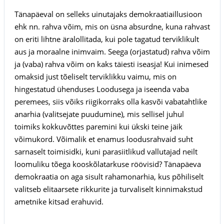
Tänapäeval on selleks uinutajaks demokraatiaillusioon
ehk nn. rahva võim, mis on üsna absurdne, kuna rahvast
on eriti lihtne äralollitada, kui pole tagatud terviklikult
aus ja moraalne inimvaim. Seega (orjastatud) rahva võim
ja (vaba) rahva võim on kaks täiesti iseasja! Kui inimesed
omaksid just tõeliselt terviklikku vaimu, mis on
hingestatud ühenduses Loodusega ja iseenda vaba
peremees, siis võiks riigikorraks olla kasvõi vabatahtlike
anarhia (valitsejate puudumine), mis sellisel juhul
toimiks kokkuvõttes paremini kui ükski teine jäik
võimukord. Võimalik et enamus loodusrahvaid suht
sarnaselt toimisidki, kuni parasiitlikud vallutajad neilt
loomuliku tõega kooskõlatarkuse röövisid? Tänapäeva
demokraatia on aga sisult rahamonarhia, kus põhiliselt
valitseb elitaarsete rikkurite ja turvaliselt kinnimakstud
ametnike kitsad erahuvid.