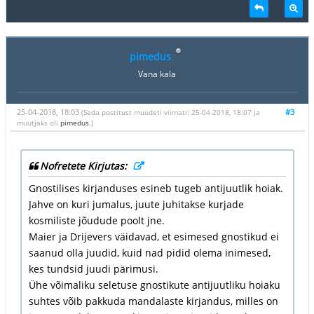
pimedus
Vana kala
25-04-2018, 18:03
#3
(Seda postitust muudeti viimati: 25-04-2018, 18:07 ja
muutjaks oli
pimedus
.)
Nofretete Kirjutas:
Gnostilises kirjanduses esineb tugeb antijuutlik hoiak.
Jahve on kuri jumalus, juute juhitakse kurjade
kosmiliste jõudude poolt jne.
Maier ja Drijevers väidavad, et esimesed gnostikud ei
saanud olla juudid, kuid nad pidid olema inimesed,
kes tundsid juudi pärimusi.
Ühe võimaliku seletuse gnostikute antijuutliku hoiaku
suhtes võib pakkuda mandalaste kirjandus, milles on