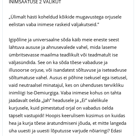
INIMSAATUSE 2 VALIKUT
„Ülimalt hästi koheldud kõikide mugavustega orjusele
eelistan vaba inimese raskeid väljakutseid.”
Igipõline ja universaalne sõda käib meie eneste seest
lähtuva aususe ja ahnusevalede vahel, mida laseme
ümbritsevasse maailma teadlikult või teadmatult ise
väljasündida. See on ka sõda tõese vabaduse ja
illusoorse orjuse, või isandatest sõltuvuse ja iseteadvuse
sõltumatuse vahel. Ausus ei põhine isekusel ega isetusel,
vaid neutraalsel minatajul, kes on ühenduses tervikliku
inimliigi Ise-Demiurgiga. Vaba inimese kohus on tahta
jäädavalt öelda „Jah” headusele ja „Ei” valelikule
kurjusele, kuid pimestatud orjal on vabadus öelda
täpselt vastupidi! Hoopis keerulisem küsimus on kuidas
hea ja kurja tõese äratundmiseni jõuda, et mitte langeda
üha uuesti ja uuesti lõputusse varjude nõiaringi? Edasi