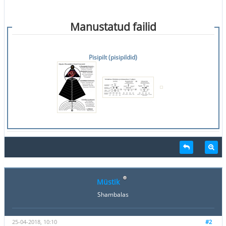
Manustatud failid
Pisipilt (pisipildid)
Müstik
Shambalas
25-04-2018, 10:10
#2