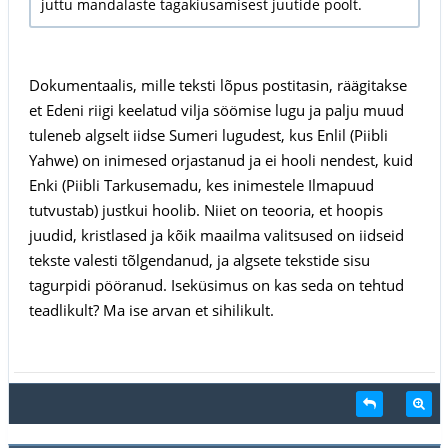
juttu mandalaste tagakiusamisest juutide poolt.
Dokumentaalis, mille teksti lõpus postitasin, räägitakse
et Edeni riigi keelatud vilja söömise lugu ja palju muud
tuleneb algselt iidse Sumeri lugudest, kus Enlil (Piibli
Yahwe) on inimesed orjastanud ja ei hooli nendest, kuid
Enki (Piibli Tarkusemadu, kes inimestele Ilmapuud
tutvustab) justkui hoolib. Niiet on teooria, et hoopis
juudid, kristlased ja kõik maailma valitsused on iidseid
tekste valesti tõlgendanud, ja algsete tekstide sisu
tagurpidi pööranud. Iseküsimus on kas seda on tehtud
teadlikult? Ma ise arvan et sihilikult.