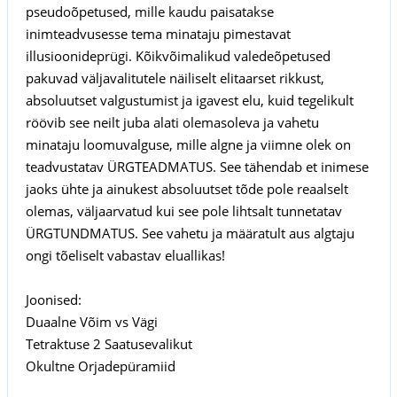
pseudoõpetused, mille kaudu paisatakse
inimteadvusesse tema minataju pimestavat
illusioonideprügi. Kõikvõimalikud valedeõpetused
pakuvad väljavalitutele näiliselt elitaarset rikkust,
absoluutset valgustumist ja igavest elu, kuid tegelikult
röövib see neilt juba alati olemasoleva ja vahetu
minataju loomuvalguse, mille algne ja viimne olek on
teadvustatav ÜRGTEADMATUS. See tähendab et inimese
jaoks ühte ja ainukest absoluutset tõde pole reaalselt
olemas, väljaarvatud kui see pole lihtsalt tunnetatav
ÜRGTUNDMATUS. See vahetu ja määratult aus algtaju
ongi tõeliselt vabastav eluallikas!
Joonised:
Duaalne Võim vs Vägi
Tetraktuse 2 Saatusevalikut
Okultne Orjadepüramiid