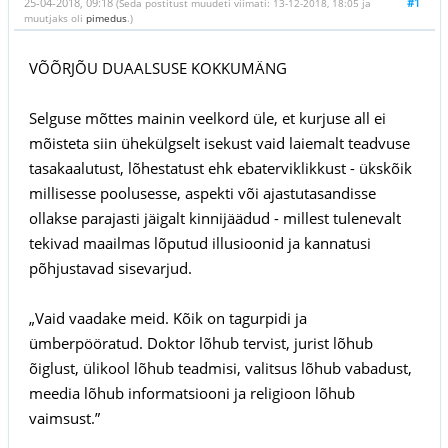
25-04-2018, 09:18
#1
(Seda postitust muudeti viimati: 13-12-2018, 18:05 ja
muutjaks oli
pimedus
.)
VÕÕRJÕU DUAALSUSE KOKKUMÄNG
Selguse mõttes mainin veelkord üle, et kurjuse all ei
mõisteta siin ühekülgselt isekust vaid laiemalt teadvuse
tasakaalutust, lõhestatust ehk ebaterviklikkust - ükskõik
millisesse poolusesse, aspekti või ajastutasandisse
ollakse parajasti jäigalt kinnijäädud - millest tulenevalt
tekivad maailmas lõputud illusioonid ja kannatusi
põhjustavad sisevarjud.
„Vaid vaadake meid. Kõik on tagurpidi ja
ümberpööratud. Doktor lõhub tervist, jurist lõhub
õiglust, ülikool lõhub teadmisi, valitsus lõhub vabadust,
meedia lõhub informatsiooni ja religioon lõhub
vaimsust.”