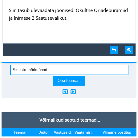
Siin tasub ülevaadata joonised: Okultne Orjadepüramiid
ja Inimese 2 Saatusevalikut.
Võimalikud seotud teemad...
Teema:
Autor
Vastuseid:
Vaatamisi:
Viimane postitus