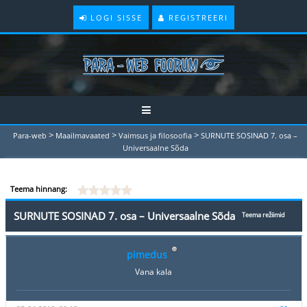
LOGI SISSE
REGISTREERI
>
>
>
Para-web
Maailmavaated
Vaimsus ja filosoofia
SURNUTE SOSINAD 7. osa –
Universaalne Sõda
Teema hinnang:
SURNUTE SOSINAD 7. osa – Universaalne Sõda
Teema režiimid
pimedus
Vana kala