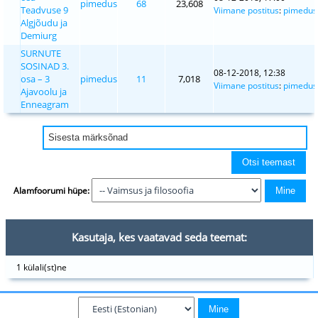
pimedus
68
23,608
Teadvuse 9
Viimane postitus
:
pimedus
Algjõudu ja
Demiurg
SURNUTE
SOSINAD 3.
08-12-2018, 12:38
osa – 3
pimedus
11
7,018
Viimane postitus
:
pimedus
Ajavoolu ja
Enneagram
Alamfoorumi hüpe:
Kasutaja, kes vaatavad seda teemat:
1 külali(st)ne