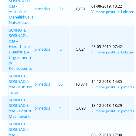
SOSINAD 11.
osa -
01-08-2019, 13:22
pimedus
30
8,831
Autentne
Viimane postitus
:
Lokster
Mehelikkus ja
Naiselikkus
SURNUTE
SOSINAD 4.
osa –
Hierarhiline
28-05-2019, 07:42
pimedus
5
5,024
Duaalsus, 4
Viimane postitus
:
Lokster
Ürgelementi
ja
Kvintessents
SURNUTE
SOSINAD 6.
14-12-2018, 14:35
pimedus
36
10,874
osa - Kurjuse
Viimane postitus
:
pimedus
Tuum
SURNUTE
SOSINAD 8.
13-12-2018, 18:29
pimedus
4
3,098
osa – Lõputu
Viimane postitus
:
pimedus
Masinavärk
SURNUTE
SOSINAD 5.
osa –
08-12-2018, 17:00