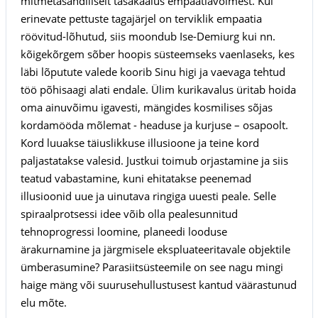
mitmetasandiliselt tasakaalus empaatiavõimest. Kui
erinevate pettuste tagajärjel on terviklik empaatia
röövitud-lõhutud, siis moondub Ise-Demiurg kui nn.
kõigekõrgem sõber hoopis süsteemseks vaenlaseks, kes
läbi lõputute valede koorib Sinu higi ja vaevaga tehtud
töö põhisaagi alati endale. Ülim kurikavalus üritab hoida
oma ainuvõimu igavesti, mängides kosmilises sõjas
kordamööda mõlemat - headuse ja kurjuse – osapoolt.
Kord luuakse täiuslikkuse illusioone ja teine kord
paljastatakse valesid. Justkui toimub orjastamine ja siis
teatud vabastamine, kuni ehitatakse peenemad
illusioonid uue ja uinutava ringiga uuesti peale. Selle
spiraalprotsessi idee võib olla pealesunnitud
tehnoprogressi loomine, planeedi looduse
ärakurnamine ja järgmisele ekspluateeritavale objektile
ümberasumine? Parasiitsüsteemile on see nagu mingi
haige mäng või suurusehullustusest kantud väärastunud
elu mõte.