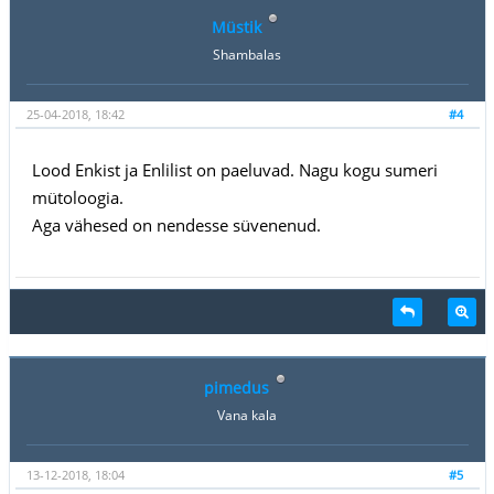
Müstik
Shambalas
25-04-2018, 18:42
#4
Lood Enkist ja Enlilist on paeluvad. Nagu kogu sumeri
mütoloogia.
Aga vähesed on nendesse süvenenud.
pimedus
Vana kala
13-12-2018, 18:04
#5