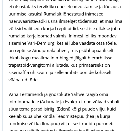
ei otsustataks tervikliku eneseteadvustamise ja tõe ausa
uurimise kasuks! Rumalalt lõhestatud inimesed
naeruvääristavadki üsna ilmselget tõdemust, et maailma
võiksid valitseda kurjad reptiloidid, sest ise ollakse juba
rumalad karjaloomad valmis. Inimesi lolliks moondav
sisemine Vari-Demiurg, kes ei luba vaadata otsa tõele,
on reptiilse Ainujumala ohver, mis psühhopaatiliselt
ihkab kogu maailma inimhinged jäigalt hierarhilisse
trapetsoid-vangitorni allutada, kus primaarseks on
sisemaffia ühisvaim ja selle ambitsioonide kohaselt
väänatud tõde.
Vana Testamendi ja gnostikute Yahwe räägib oma
inimloomadele (Adamale ja Evale), et nad võivad vabalt
süüa tema paradiisiriigi (Edeni) kõigi puude vilju, kuid
keelab süüa ühe kindla Teadmistepuu (hea ja kurja
tundmise või ka Ilmapuu) vilja - sest muidu puruneb
kogu parasiitlik pettus ja ilmneb et iga illusioon peab