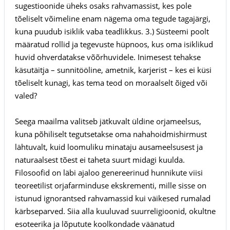
sugestioonide üheks osaks rahvamassist, kes pole
tõeliselt võimeline enam nägema oma tegude tagajärgi,
kuna puudub isiklik vaba teadlikkus. 3.) Süsteemi poolt
määratud rollid ja tegevuste hüpnoos, kus oma isiklikud
huvid ohverdatakse võõrhuvidele. Inimesest tehakse
käsutäitja – sunnitööline, ametnik, karjerist – kes ei küsi
tõeliselt kunagi, kas tema teod on moraalselt õiged või
valed?
Seega maailma valitseb jätkuvalt üldine orjameelsus,
kuna põhiliselt tegutsetakse oma nahahoidmishirmust
lähtuvalt, kuid loomuliku minataju ausameelsusest ja
naturaalsest tõest ei taheta suurt midagi kuulda.
Filosoofid on läbi ajaloo genereerinud hunnikute viisi
teoreetilist orjafarminduse ekskrementi, mille sisse on
istunud ignorantsed rahvamassid kui väikesed rumalad
kärbseparved. Siia alla kuuluvad suurreligioonid, okultne
esoteerika ja lõputute koolkondade väänatud