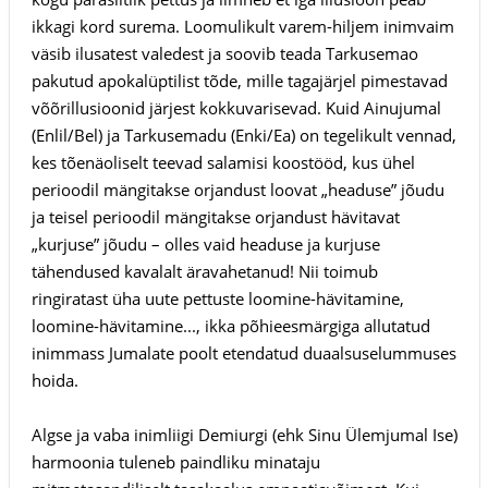
ikkagi kord surema. Loomulikult varem-hiljem inimvaim
väsib ilusatest valedest ja soovib teada Tarkusemao
pakutud apokalüptilist tõde, mille tagajärjel pimestavad
võõrillusioonid järjest kokkuvarisevad. Kuid Ainujumal
(Enlil/Bel) ja Tarkusemadu (Enki/Ea) on tegelikult vennad,
kes tõenäoliselt teevad salamisi koostööd, kus ühel
perioodil mängitakse orjandust loovat „headuse” jõudu
ja teisel perioodil mängitakse orjandust hävitavat
„kurjuse” jõudu – olles vaid headuse ja kurjuse
tähendused kavalalt äravahetanud! Nii toimub
ringiratast üha uute pettuste loomine-hävitamine,
loomine-hävitamine..., ikka põhieesmärgiga allutatud
inimmass Jumalate poolt etendatud duaalsuselummuses
hoida.
Algse ja vaba inimliigi Demiurgi (ehk Sinu Ülemjumal Ise)
harmoonia tuleneb paindliku minataju