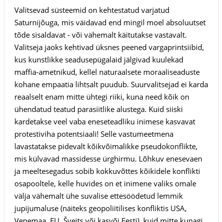
Valitsevad süsteemid on kehtestatud varjatud
Saturnijõuga, mis väidavad end mingil moel absoluutset
tõde sisaldavat - või vähemalt käitutakse vastavalt.
Valitseja jaoks kehtivad üksnes peened vargaprintsiibid,
kus kunstlikke seadusepügalaid jälgivad kuulekad
maffia-ametnikud, kellel naturaalsete moraaliseaduste
kohane empaatia lihtsalt puudub. Suurvalitsejad ei karda
reaalselt enam mitte ühtegi riiki, kuna need kõik on
ühendatud teatud parasiitlike alustega. Kuid siiski
kardetakse veel vaba eneseteadliku inimese kasvavat
protestiviha potentsiaali! Selle vastumeetmena
lavastatakse pidevalt kõikvõimalikke pseudokonflikte,
mis külvavad massidesse ürghirmu. Lõhkuv enesevaen
ja meeltesegadus sobib kokkuvõttes kõikidele konflikti
osapooltele, kelle huvides on et inimene valiks omale
välja vähemalt ühe suvalise ettesöödetud lemmik
jupijumaluse (näiteks geopoliitilises konfliktis USA,
Venemaa, EU, Šveits või kasvõi Eesti), kuid mitte kunagi