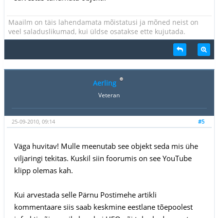
Maailm on täis lahendamata mõistatusi ja mõned neist on
veel saladuslikumad, kui üldse osatakse ette kujutada.
Aerling
Veteran
25-09-2010, 09:14
#5
Väga huvitav! Mulle meenutab see objekt seda mis ühe
viljaringi tekitas. Kuskil siin foorumis on see YouTube
klipp olemas kah.
Kui arvestada selle Pärnu Postimehe artikli
kommentaare siis saab keskmine eestlane tõepoolest