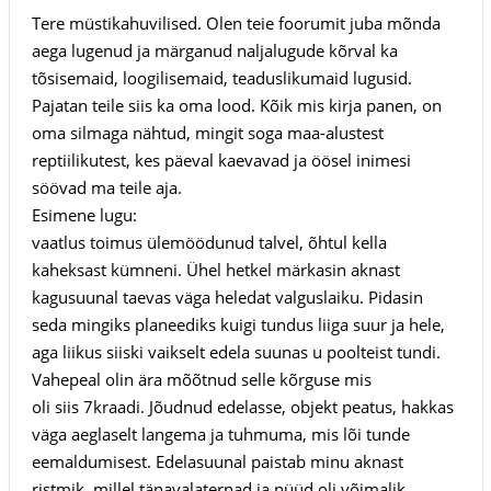
Tere müstikahuvilised. Olen teie foorumit juba mõnda
aega lugenud ja märganud naljalugude kõrval ka
tõsisemaid, loogilisemaid, teaduslikumaid lugusid.
Pajatan teile siis ka oma lood. Kõik mis kirja panen, on
oma silmaga nähtud, mingit soga maa-alustest
reptiilikutest, kes päeval kaevavad ja öösel inimesi
söövad ma teile aja.
Esimene lugu:
vaatlus toimus ülemöödunud talvel, õhtul kella
kaheksast kümneni. Ühel hetkel märkasin aknast
kagusuunal taevas väga heledat valguslaiku. Pidasin
seda mingiks planeediks kuigi tundus liiga suur ja hele,
aga liikus siiski vaikselt edela suunas u poolteist tundi.
Vahepeal olin ära mõõtnud selle kõrguse mis
oli siis 7kraadi. Jõudnud edelasse, objekt peatus, hakkas
väga aeglaselt langema ja tuhmuma, mis lõi tunde
eemaldumisest. Edelasuunal paistab minu aknast
ristmik, millel tänavalaternad ja nüüd oli võimalik