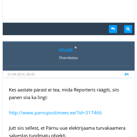
Müstik
Shambalas
25-09-2010, 08:45
#4
Kes aastate pärast ei tea, mida Reporteris räägiti, siis
panen siia ka lingi:
http://www.parnupostimees.ee/?id=317466
Jutt siis sellest, et Pärnu uue elektrijaama turvakaamera
salvestas tundmatu objekti.