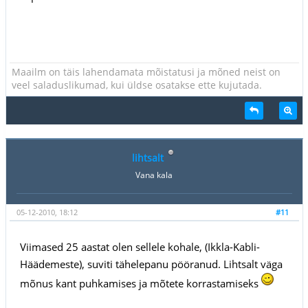
Maailm on täis lahendamata mõistatusi ja mõned neist on
veel saladuslikumad, kui üldse osatakse ette kujutada.
lihtsalt
Vana kala
05-12-2010, 18:12
#11
Viimased 25 aastat olen sellele kohale, (Ikkla-Kabli-
Häädemeste), suviti tähelepanu pööranud. Lihtsalt väga
mõnus kant puhkamises ja mõtete korrastamiseks