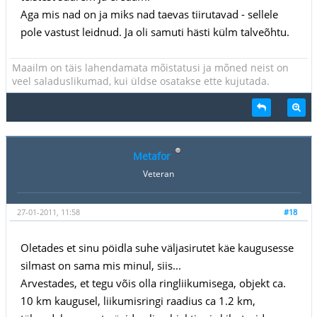
Aga mis nad on ja miks nad taevas tiirutavad - sellele
pole vastust leidnud. Ja oli samuti hästi külm talveõhtu.
Maailm on täis lahendamata mõistatusi ja mõned neist on
veel saladuslikumad, kui üldse osatakse ette kujutada.
Metafor
Veteran
27-01-2011, 11:58
#18
Oletades et sinu pöidla suhe väljasirutet käe kaugusesse
silmast on sama mis minul, siis...
Arvestades, et tegu võis olla ringliikumisega, objekt ca.
10 km kaugusel, liikumisringi raadius ca 1.2 km,