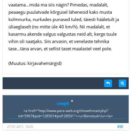
vaatama...mida ma siis nägin? Pimedas, madalalt,
peaaegu puulatvade kõrgusel lähenesid kaks musta
kolmnurka, nurkades punased tuled, täiesti hääletult ja
üliaeglaselt (no mitte üle 40 km/h). Nii madalalt, et
kasarmu akende valgus valgustas neid alt, kerge tuule
vihin oli saatjaks. Siis arvasin, et venelaste tehnika
tase...täna arvan, et sellist taset maalastel veel pole.
(Muutus: kirjavahemärgid)
Loogik
<a href="http://www.para-web.org/showthread.php?
tid=5967&pid=128501#pid128501"><u>Bännitud</u></a>
27-01-2011, 14:25
#20