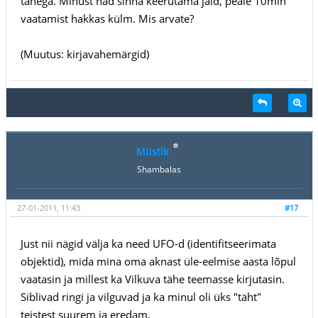
tähega. Minust nad sinna keerutama jäid, peale 10min
vaatamist hakkas külm. Mis arvate?
(Muutus: kirjavahemärgid)
Müstik
Shambalas
27-01-2011, 11:43
#17
Just nii nägid välja ka need UFO-d (identifitseerimata
objektid), mida mina oma aknast üle-eelmise aasta lõpul
vaatasin ja millest ka Vilkuva tähe teemasse kirjutasin.
Siblivad ringi ja vilguvad ja ka minul oli üks "täht"
teistest suurem ja eredam.