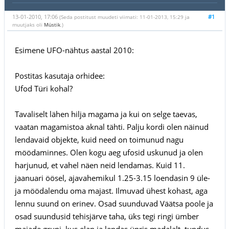
13-01-2010, 17:06
#1
(Seda postitust muudeti viimati: 11-01-2013, 15:29 ja
muutjaks oli
Müstik
.)
Esimene UFO-nähtus aastal 2010:
Postitas kasutaja orhidee:
Ufod Türi kohal?
Tavaliselt lähen hilja magama ja kui on selge taevas,
vaatan magamistoa aknal tähti. Palju kordi olen näinud
lendavaid objekte, kuid need on toimunud nagu
möödaminnes. Olen kogu aeg ufosid uskunud ja olen
harjunud, et vahel näen neid lendamas. Kuid 11.
jaanuari öösel, ajavahemikul 1.25-3.15 loendasin 9 üle-
ja möödalendu oma majast. Ilmuvad ühest kohast, aga
lennu suund on erinev. Osad suunduvad Väätsa poole ja
osad suundusid tehisjärve taha, üks tegi ringi ümber
majade grupi, kus elan ja lendas üpris madalalt, tundus