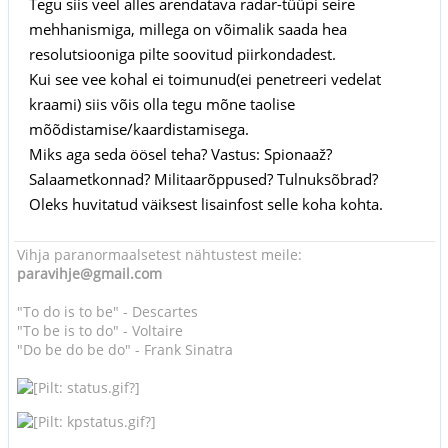
Tegu siis veel alles arendatava radar-tüüpi seire
mehhanismiga, millega on võimalik saada hea
resolutsiooniga pilte soovitud piirkondadest.
Kui see vee kohal ei toimunud(ei penetreeri vedelat
kraami) siis võis olla tegu mõne taolise
mõõdistamise/kaardistamisega.
Miks aga seda öösel teha? Vastus: Spionaaž?
Salaametkonnad? Militaarõppused? Tulnuksõbrad?
Oleks huvitatud väiksest lisainfost selle koha kohta.
Vihja paranormaalsetest nähtustest meile:
paravihje@gmail.com
"To do is to be" - Descartes
"To be is to do" - Voltaire
"Do be do be do" - Frank Sinatra