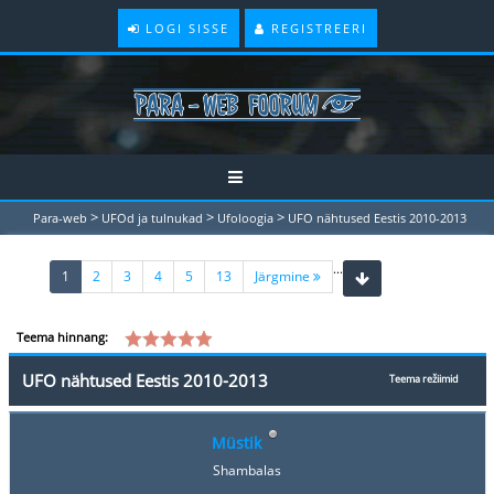
LOGI SISSE
REGISTREERI
>
>
>
Para-web
UFOd ja tulnukad
Ufoloogia
UFO nähtused Eestis 2010-2013
...
(current)
1
2
3
4
5
13
Järgmine
Teema hinnang:
UFO nähtused Eestis 2010-2013
Teema režiimid
Müstik
Shambalas