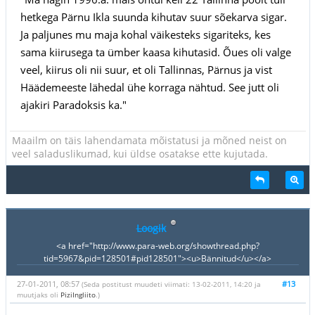
hetkega Pärnu Ikla suunda kihutav suur sõekarva sigar.
Ja paljunes mu maja kohal väikesteks sigariteks, kes
sama kiirusega ta ümber kaasa kihutasid. Õues oli valge
veel, kiirus oli nii suur, et oli Tallinnas, Pärnus ja vist
Häädemeeste lähedal ühe korraga nähtud. See jutt oli
ajakiri Paradoksis ka."
Maailm on täis lahendamata mõistatusi ja mõned neist on
veel saladuslikumad, kui üldse osatakse ette kujutada.
Loogik
<a href="http://www.para-web.org/showthread.php?
tid=5967&pid=128501#pid128501"><u>Bännitud</u></a>
27-01-2011, 08:57
#13
(Seda postitust muudeti viimati: 13-02-2011, 14:20 ja
muutjaks oli
PiziIngliito
.)