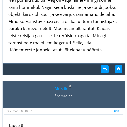
kanti hommikul. Nägin seda kuskil nelja sekundi jooksul:
objekti kiirus oli suur ja see varjus rannamändide taha.
Minu kõrval istuv kaasreisija oli ka juhtumi tunnistajaks -
paraku kõnevõimetult! Möönis ainult nähtut. Kuidas
teiste reisijatega oli - ei tea, võisid magada. Midagi
sarnast pole ma hiljem kogenud. Selle, Ikla -
Häädemeeste joonele tasub tähelepanu pöörata.
Müstik
Shambalas
05-12-2010, 18:07
#10
Täpselt!