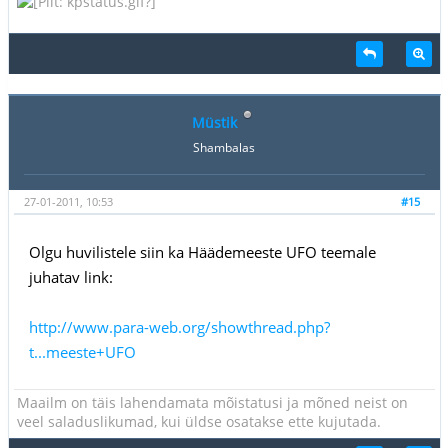
Müstik
Shambalas
27-01-2011, 10:53
#15
Olgu huvilistele siin ka Häädemeeste UFO teemale
juhatav link:
http://www.para-web.org/showthread.php?
t...meeste+UFO
Maailm on täis lahendamata mõistatusi ja mõned neist on
veel saladuslikumad, kui üldse osatakse ette kujutada.