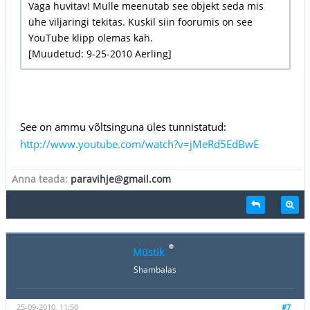
Väga huvitav! Mulle meenutab see objekt seda mis
ühe viljaringi tekitas. Kuskil siin foorumis on see
YouTube klipp olemas kah.
[Muudetud: 9-25-2010 Aerling]
See on ammu võltsinguna üles tunnistatud:
http://www.youtube.com/watch?v=jMeRd5EdBwE
Anna teada:
paravihje@gmail.com
Müstik
Shambalas
25-09-2010, 11:50
#7