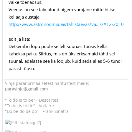
väike tõenäosus.
Veenus on see talv olnud pigem varajane mitte hilise
kellaaja austaja.
http://www.astronoomia.ee/tahistaevas/va...s/#12-2010
edit ja lisa:
Detsembri lõpu poole sellelt suunast tõusis kella
kaheksa paiku Siirius, mis on üks erksamaid tähti sel
suunal, edelasse see ka loojub, kuid seda alles 5-6 tundi
pärast tõusu.
Vihja paranormaalsetest nähtustest meile:
paravihje@gmail.com
"To do is to be" - Descartes
"To be is to do" - Voltaire
"Do be do be do" - Frank Sinatra