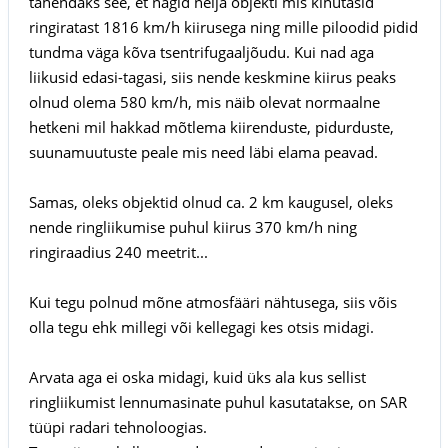
tähendaks see, et nägid nelja objekti mis kihutasid
ringiratast 1816 km/h kiirusega ning mille piloodid pidid
tundma väga kõva tsentrifugaaljõudu. Kui nad aga
liikusid edasi-tagasi, siis nende keskmine kiirus peaks
olnud olema 580 km/h, mis näib olevat normaalne
hetkeni mil hakkad mõtlema kiirenduste, pidurduste,
suunamuutuste peale mis need läbi elama peavad.
Samas, oleks objektid olnud ca. 2 km kaugusel, oleks
nende ringliikumise puhul kiirus 370 km/h ning
ringiraadius 240 meetrit...
Kui tegu polnud mõne atmosfääri nähtusega, siis võis
olla tegu ehk millegi või kellegagi kes otsis midagi.
Arvata aga ei oska midagi, kuid üks ala kus sellist
ringliikumist lennumasinate puhul kasutatakse, on SAR
tüüpi radari tehnoloogias.