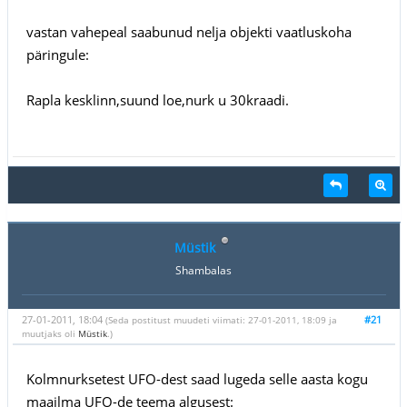
vastan vahepeal saabunud nelja objekti vaatluskoha
päringule:
Rapla kesklinn,suund loe,nurk u 30kraadi.
Müstik
Shambalas
27-01-2011, 18:04
#21
(Seda postitust muudeti viimati: 27-01-2011, 18:09 ja
muutjaks oli
Müstik
.)
Kolmnurksetest UFO-dest saad lugeda selle aasta kogu
maailma UFO-de teema algusest: