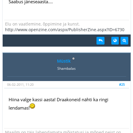
Saabus jäneseaasta....
Elu on vaatlemine, õppimine ja kunst.
http://www.openzine.com/aspx/PublisherZine.aspx?ID=6730
Müstik
Shambalas
06-02-2011, 11:20
#25
Hiina valge kassi aasta! Draakoneid nähti ka ringi
lendamas!
Maailm on täis lahendamata mõistatusi ja mõned neist on