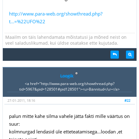
http://www.para-web.org/showthread.php?
t...=%22UFO%22
Maailm on täis lahendamata mõistatusi ja mõned neist on
veel saladuslikumad, kui üldse osatakse ette kujutada.
Loogik
<a href="http://www.para-web.org/showthread.php?
tid=5967&pid=128501#pid128501"><u>Bännitud</u></a>
27-01-2011, 18:16
#22
palun mitte kahe silma vahele jätta fakti mille väärtus on
suur:
kolmnurgad lendasid üle etteteatamisega...loodan ,et