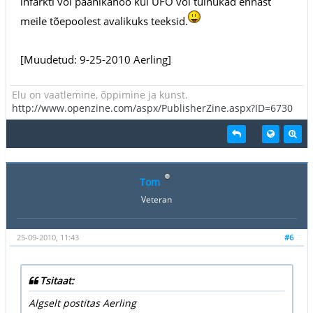
infarkti või paanikahoo kui UFO või tulnukad ennast
meile tõepoolest avalikuks teeksid.
[Muudetud: 9-25-2010 Aerling]
Elu on vaatlemine, õppimine ja kunst.
http://www.openzine.com/aspx/PublisherZine.aspx?ID=6730
Tom
Veteran
25-09-2010, 11:43
#6
Tsitaat:
Algselt postitas Aerling