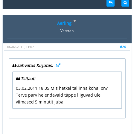
Aerling
Veteran
06-02-2011, 11:07
#24
sähvatus Kirjutas:
Tsitaat:
03.02.2011 18:35 Mis hetkel tallinna kohal on?
Terve parv helendavaid täppe liiguvad üle
viimased 5 minutit juba.