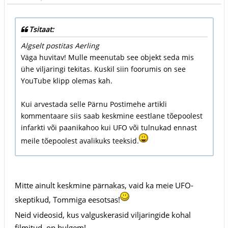
Tsitaat:
Algselt postitas Aerling
Väga huvitav! Mulle meenutab see objekt seda mis
ühe viljaringi tekitas. Kuskil siin foorumis on see
YouTube klipp olemas kah.
Kui arvestada selle Pärnu Postimehe artikli
kommentaare siis saab keskmine eestlane tõepoolest
infarkti või paanikahoo kui UFO või tulnukad ennast
meile tõepoolest avalikuks teeksid.
Mitte ainult keskmine pärnakas, vaid ka meie UFO-
skeptikud, Tommiga eesotsas!
Neid videosid, kus valguskerasid viljaringide kohal
filmitud, on hulgem!