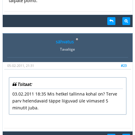
taipate pointi.
sähvatus
Tavaliige
05-02-2011, 21:31
#23
Tsitaat:
03.02.2011 18:35 Mis hetkel tallinna kohal on? Terve
parv helendavaid täppe liiguvad üle viimased 5
minutit juba.