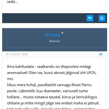
seda...
Ott Sama
Veteran
05-12-2010, 18:05
#9
Ilma kahtlusteta - sealkandis on tõepoolest midagi
anomaalset! Olen ise, bussi aknast jälginud üht UFOt,
mis
liikus mere kohal, paralleelslt rannaga Riiast Pärnu
poole. Läbimõõt: kuu diameeter, värvuselt tume
kollane... musta öötaeva taustal, kiirus ja lennukõrgus
ühtlane ja mitte mingit jälge see endast maha ei jätnud.
Heli polnud kuulda. Aeg oli väga hiline - mingi kolme