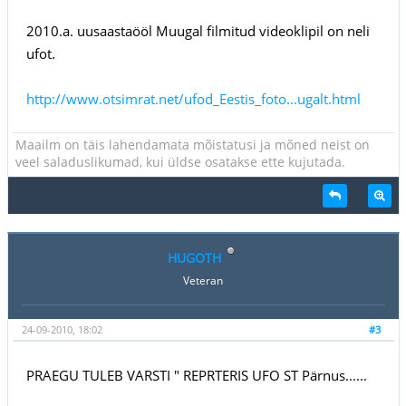
2010.a. uusaastaööl Muugal filmitud videoklipil on neli
ufot.
http://www.otsimrat.net/ufod_Eestis_foto...ugalt.html
Maailm on täis lahendamata mõistatusi ja mõned neist on
veel saladuslikumad, kui üldse osatakse ette kujutada.
HUGOTH
Veteran
24-09-2010, 18:02
#3
PRAEGU TULEB VARSTI " REPRTERIS UFO ST Pärnus......