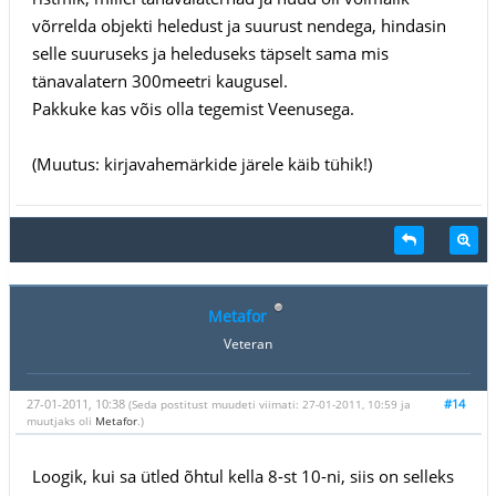
võrrelda objekti heledust ja suurust nendega, hindasin
selle suuruseks ja heleduseks täpselt sama mis
tänavalatern 300meetri kaugusel.
Pakkuke kas võis olla tegemist Veenusega.
(Muutus: kirjavahemärkide järele käib tühik!)
Metafor
Veteran
27-01-2011, 10:38
#14
(Seda postitust muudeti viimati: 27-01-2011, 10:59 ja
muutjaks oli
Metafor
.)
Loogik, kui sa ütled õhtul kella 8-st 10-ni, siis on selleks