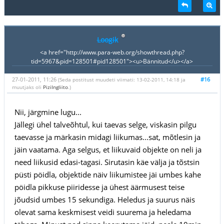
Loogik
<a href="http://www.para-web.org/showthread.php?
tid=5967&pid=128501#pid128501"><u>Bännitud</u></a>
27-01-2011, 11:26
#16
(Seda postitust muudeti viimati: 13-02-2011, 14:18 ja
muutjaks oli
PiziIngliito
.)
Nii, järgmine lugu...
Jällegi ühel talveõhtul, kui taevas selge, viskasin pilgu
taevasse ja märkasin midagi liikumas...sat, mõtlesin ja
jäin vaatama. Aga selgus, et liikuvaid objekte on neli ja
need liikusid edasi-tagasi. Sirutasin käe välja ja tõstsin
püsti pöidla, objektide näiv liikumistee jäi umbes kahe
pöidla pikkuse piiridesse ja ühest äärmusest teise
jõudsid umbes 15 sekundiga. Heledus ja suurus näis
olevat sama keskmisest veidi suurema ja heledama