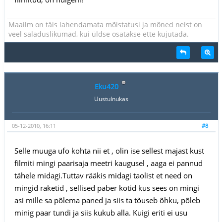
Maailm on täis lahendamata mõistatusi ja mõned neist on
veel saladuslikumad, kui üldse osatakse ette kujutada.
Eku420
Uustulnukas
05-12-2010, 16:11
#8
Selle muuga ufo kohta nii et , olin ise sellest majast kust
filmiti mingi paarisaja meetri kaugusel , aaga ei pannud
tähele midagi.Tuttav rääkis midagi taolist et need on
mingid raketid , sellised paber kotid kus sees on mingi
asi mille sa põlema paned ja siis ta tõuseb õhku, põleb
minig paar tundi ja siis kukub alla. Kuigi eriti ei usu