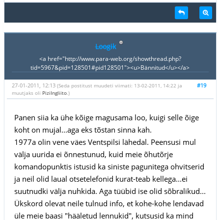
Loogik
<a href="http://www.para-web.org/showthread.php?
tid=5967&pid=128501#pid128501"><u>Bännitud</u></a>
27-01-2011, 12:13
#19
(Seda postitust muudeti viimati: 13-02-2011, 14:22 ja
muutjaks oli
PiziIngliito
.)
Panen siia ka ühe kõige magusama loo, kuigi selle õige
koht on mujal...aga eks tõstan sinna kah.
1977a olin vene väes Ventspilsi lähedal. Peensusi mul
välja uurida ei õnnestunud, kuid meie õhutõrje
komandopunktis istusid ka siniste pagunitega ohvitserid
ja neil olid laual otsetelefonid kurat-teab kellega...ei
suutnudki välja nuhkida. Aga tüübid ise olid sõbralikud...
Ükskord olevat neile tulnud info, et kohe-kohe lendavad
üle meie baasi "hääletud lennukid", kutsusid ka mind