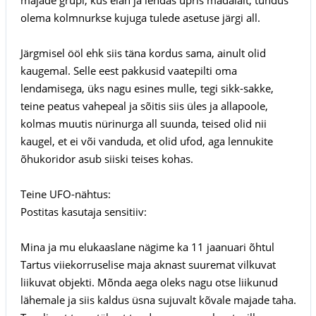
olema kolmnurkse kujuga tulede asetuse järgi all.
Järgmisel ööl ehk siis täna kordus sama, ainult olid
kaugemal. Selle eest pakkusid vaatepilti oma
lendamisega, üks nagu esines mulle, tegi sikk-sakke,
teine peatus vahepeal ja sõitis siis üles ja allapoole,
kolmas muutis nürinurga all suunda, teised olid nii
kaugel, et ei või vanduda, et olid ufod, aga lennukite
õhukoridor asub siiski teises kohas.
Teine UFO-nähtus:
Postitas kasutaja sensitiiv:
Mina ja mu elukaaslane nägime ka 11 jaanuari õhtul
Tartus viiekorruselise maja aknast suuremat vilkuvat
liikuvat objekti. Mõnda aega oleks nagu otse liikunud
lähemale ja siis kaldus üsna sujuvalt kõvale majade taha.