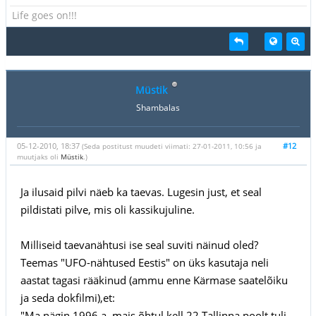
Life goes on!!!
Müstik
Shambalas
05-12-2010, 18:37
#12
(Seda postitust muudeti viimati: 27-01-2011, 10:56 ja
muutjaks oli
Müstik
.)
Ja ilusaid pilvi näeb ka taevas. Lugesin just, et seal
pildistati pilve, mis oli kassikujuline.
Milliseid taevanähtusi ise seal suviti näinud oled?
Teemas "UFO-nähtused Eestis" on üks kasutaja neli
aastat tagasi rääkinud (ammu enne Kärmase saatelõiku
ja seda dokfilmi),et:
"Ma nägin 1996.a. mais õhtul kell 22 Tallinna poolt tuli