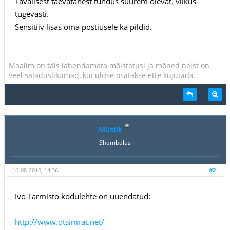
Tavalisest taevatähest tundus suurem olevat, vilkus
tugevasti.
Sensitiiv lisas oma postiusele ka pildid.
Maailm on täis lahendamata mõistatusi ja mõned neist on
veel saladuslikumad, kui üldse osatakse ette kujutada.
Müstik
Shambalas
16-08-2010, 14:36
#2
Ivo Tarmisto kodulehte on uuendatud:
http://www.otsimrat.net/