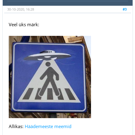
30-10-2020, 16:28
#3
Veel üks märk:
Allikas:
Häädemeeste meemid