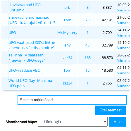
Huvitavamad UFO
10-09-2
brb
3
3,837
juhtumid
Viimane 
Erinevad lennumasinad
21-05-2
Tom
73
42,191
(UFO-d). Udujutt või mitte?
Viimane 
24-11-2
UFO
Mr.Mystery
1
2,709
Viimane 
UFO vaatlused ISS'st lihtne
15-10-2
eny
43
32,789
lahendus, või siis ka mitte?
Viimane 
Tallinna TV saatesari
28-02-2
zzz34
165
88,570
"Taevariik UFO-dega"
Viimane 
04-11-2
UFO-vaatluse ABC
Tom
15
18,580
Viimane 
World UFO Day- Maailma
02-07-2
zzz34
1
2,766
UFO päev
Viimane 
Alamfoorumi hüpe: