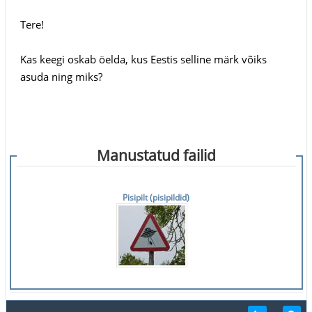
Tere!
Kas keegi oskab öelda, kus Eestis selline märk võiks
asuda ning miks?
Manustatud failid
Pisipilt (pisipildid)