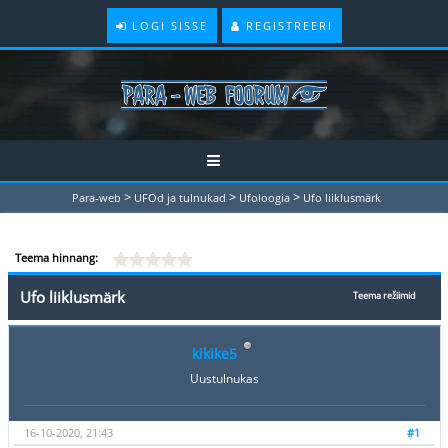
LOGI SISSE
REGISTREERI
>
>
>
Para-web
UFOd ja tulnukad
Ufoloogia
Ufo liiklusmärk
Teema hinnang:
Ufo liiklusmärk
Teema režiimid
kikike5
Uustulnukas
16-10-2020, 21:43
#1