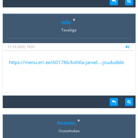
vello
Tavaliige
17-10-2020, 19:01
#2
https://menu.err.ee/601786/kohtla-jarvel...-joududele
fenomen
Uustulnukas