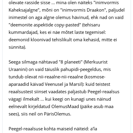
olevate rasside sisse ... mina olen näiteks "inimvormis
Kaheksajalgne", mõni on "inimvormis Draakon", paljudel
inimestel on aga algne olemus hävinud, ehk nad on vaid
"deemonite aspektide copy-pasted" (tehisaru
kummardajad, kes ei näe mõtet laste tegemisel:
deemonid kloonivad tehislikult oma kehasid, mitte ei
sünnita).
Seega silmaga nähtavad "8 planeeti" (Merkuurist
Uraanini) on vaid täiuslik pahupidi-peegeldus, mis
tundub olevat nii-reaalne-nii-reaalne (kosmose-
aparaadid käivad Veenusel ja Marsil): kuid teistest
reaalsustest siinset vaadates paljastub Peegel-reaalsus
vägagi ilmekalt ... kui keegi on kunagi unes näinud
eelnevalt kirjeldatud OlemusMaad (päike asub maa
sees), siis neil on PärisOlemus.
Peegel-reaalsuse kohta maiseid näiteid: a'la