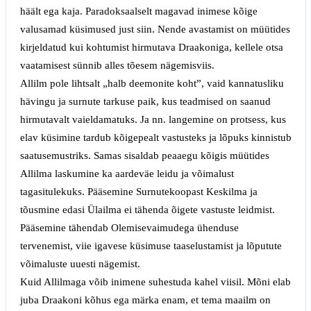
häält ega kaja. Paradoksaalselt magavad inimese kõige
valusamad küsimused just siin. Nende avastamist on müütides
kirjeldatud kui kohtumist hirmutava Draakoniga, kellele otsa
vaatamisest sünnib alles tõesem nägemisviis.
Allilm pole lihtsalt
„
halb deemonite koht”, vaid kannatusliku
hävingu ja surnute tarkuse paik, kus teadmised on saanud
hirmutavalt vaieldamatuks. Ja nn. langemine on protsess, kus
elav küsimine tardub kõigepealt vastusteks ja lõpuks kinnistub
saatusemustriks. Samas sisaldab peaaegu kõigis müütides
Allilma laskumine ka aardeväe leidu ja võimalust
tagasitulekuks. Pääsemine Surnutekoopast Keskilma ja
tõusmine edasi Ülailma ei tähenda õigete vastuste leidmist.
Pääsemine tähendab Olemisevaimudega ühenduse
tervenemist, viie igavese küsimuse taaselustamist ja lõputute
võimaluste uuesti nägemist.
Kuid Allilmaga võib inimene suhestuda kahel viisil. Mõni elab
juba Draakoni kõhus ega märka enam, et tema maailm on