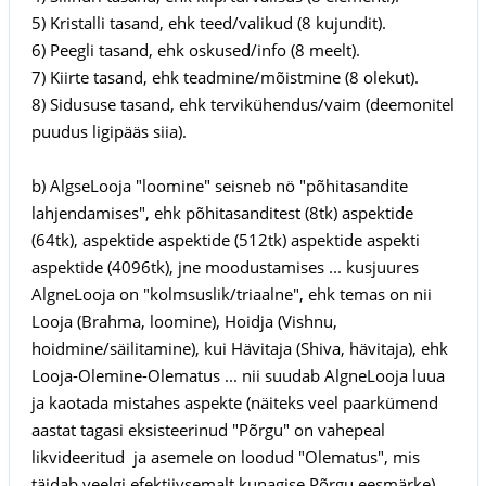
5) Kristalli tasand, ehk teed/valikud (8 kujundit).
6) Peegli tasand, ehk oskused/info (8 meelt).
7) Kiirte tasand, ehk teadmine/mõistmine (8 olekut).
8) Sidususe tasand, ehk tervikühendus/vaim (deemonitel
puudus ligipääs siia).
b) AlgseLooja "loomine" seisneb nö "põhitasandite
lahjendamises", ehk põhitasanditest (8tk) aspektide
(64tk), aspektide aspektide (512tk) aspektide aspekti
aspektide (4096tk), jne moodustamises ... kusjuures
AlgneLooja on "kolmsuslik/triaalne", ehk temas on nii
Looja (Brahma, loomine), Hoidja (Vishnu,
hoidmine/säilitamine), kui Hävitaja (Shiva, hävitaja), ehk
Looja-Olemine-Olematus ... nii suudab AlgneLooja luua
ja kaotada mistahes aspekte (näiteks veel paarkümend
aastat tagasi eksisteerinud "Põrgu" on vahepeal
likvideeritud ja asemele on loodud "Olematus", mis
täidab veelgi efektiivsemalt kunagise Põrgu eesmärke).