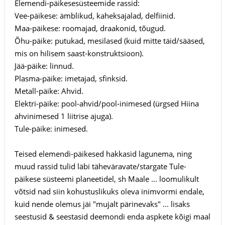
Elemendi-päikesesüsteemide rassid:
Vee-päikese: ämblikud, kaheksajalad, delfiinid.
Maa-päikese: roomajad, draakonid, tõugud.
Õhu-päike: putukad, mesilased (kuid mitte täid/sääsed,
mis on hilisem saast-konstruktsioon).
Jää-päike: linnud.
Plasma-päike: imetajad, sfinksid.
Metall-päike: Ahvid.
Elektri-päike: pool-ahvid/pool-inimesed (ürgsed Hiina
ahvinimesed 1 liitrise ajuga).
Tule-päike: inimesed.
Teised elemendi-päikesed hakkasid lagunema, ning
muud rassid tulid läbi täheväravate/stargate Tule-
päikese süsteemi planeetidel, sh Maale ... loomulikult
võtsid nad siin kohustuslikuks oleva inimvormi endale,
kuid nende olemus jäi "mujalt pärinevaks" ... lisaks
seestusid & seestasid deemondi enda aspkete kõigi maal