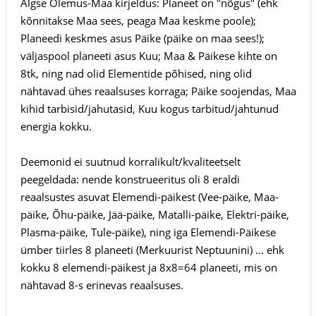
Algse Olemus-Maa kirjeldus: Planeet on "nõgus" (ehk
kõnnitakse Maa sees, peaga Maa keskme poole);
Planeedi keskmes asus Päike (päike on maa sees!);
väljaspool planeeti asus Kuu; Maa & Päikese kihte on
8tk, ning nad olid Elementide põhised, ning olid
nähtavad ühes reaalsuses korraga; Päike soojendas, Maa
kihid tarbisid/jahutasid, Kuu kogus tarbitud/jahtunud
energia kokku.
Deemonid ei suutnud korralikult/kvaliteetselt
peegeldada: nende konstrueeritus oli 8 eraldi
reaalsustes asuvat Elemendi-päikest (Vee-päike, Maa-
päike, Õhu-päike, Jää-päike, Matalli-päike, Elektri-päike,
Plasma-päike, Tule-päike), ning iga Elemendi-Päikese
ümber tiirles 8 planeeti (Merkuurist Neptuunini) ... ehk
kokku 8 elemendi-päikest ja 8x8=64 planeeti, mis on
nähtavad 8-s erinevas reaalsuses.