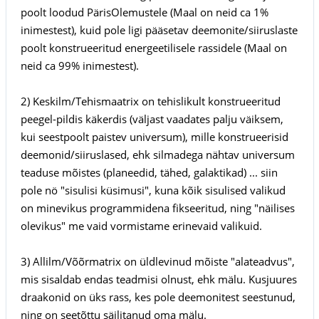
poolt loodud PärisOlemustele (Maal on neid ca 1%
inimestest), kuid pole ligi pääsetav deemonite/siiruslaste
poolt konstrueeritud energeetilisele rassidele (Maal on
neid ca 99% inimestest).
2) Keskilm/Tehismaatrix on tehislikult konstrueeritud
peegel-pildis käkerdis (väljast vaadates palju väiksem,
kui seestpoolt paistev universum), mille konstrueerisid
deemonid/siiruslased, ehk silmadega nähtav universum
teaduse mõistes (planeedid, tähed, galaktikad) ... siin
pole nö "sisulisi küsimusi", kuna kõik sisulised valikud
on minevikus programmidena fikseeritud, ning "näilises
olevikus" me vaid vormistame erinevaid valikuid.
3) Allilm/Võõrmatrix on üldlevinud mõiste "alateadvus",
mis sisaldab endas teadmisi olnust, ehk mälu. Kusjuures
draakonid on üks rass, kes pole deemonitest seestunud,
ning on seetõttu säilitanud oma mälu.