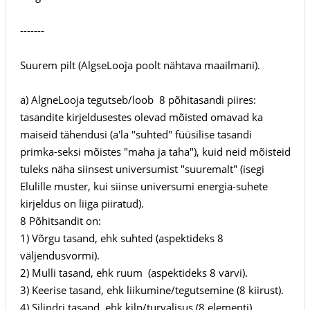
-------
Suurem pilt (AlgseLooja poolt nähtava maailmani).
a) AlgneLooja tegutseb/loob 8 põhitasandi piires:
tasandite kirjeldusestes olevad mõisted omavad ka
maiseid tähendusi (a'la "suhted" füüsilise tasandi
primka-seksi mõistes "maha ja taha"), kuid neid mõisteid
tuleks näha siinsest universumist "suuremalt" (isegi
Elulille muster, kui siinse universumi energia-suhete
kirjeldus on liiga piiratud).
8 Põhitsandit on:
1) Võrgu tasand, ehk suhted (aspektideks 8
väljendusvormi).
2) Mulli tasand, ehk ruum (aspektideks 8 värvi).
3) Keerise tasand, ehk liikumine/tegutsemine (8 kiirust).
4) Silindri tasand, ehk kilp/turvalisus (8 elementi).