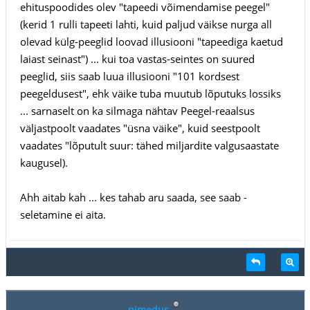
ehituspoodides olev "tapeedi võimendamise peegel"
(kerid 1 rulli tapeeti lahti, kuid paljud väikse nurga all
olevad külg-peeglid loovad illusiooni "tapeediga kaetud
laiast seinast") ... kui toa vastas-seintes on suured
peeglid, siis saab luua illusiooni "101 kordsest
peegeldusest", ehk väike tuba muutub lõputuks lossiks
... sarnaselt on ka silmaga nähtav Peegel-reaalsus
väljastpoolt vaadates "üsna väike", kuid seestpoolt
vaadates "lõputult suur: tähed miljardite valgusaastate
kaugusel).
Ahh aitab kah ... kes tahab aru saada, see saab -
seletamine ei aita.
pimedus