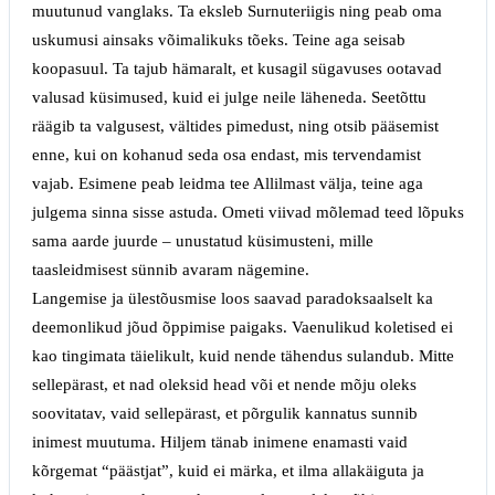
muutunud vanglaks. Ta eksleb Surnuteriigis ning peab oma
uskumusi ainsaks võimalikuks tõeks. Teine aga seisab
koopasuul. Ta tajub hämaralt, et kusagil sügavuses ootavad
valusad küsimused, kuid ei julge neile läheneda. Seetõttu
räägib ta valgusest, vältides pimedust, ning otsib pääsemist
enne, kui on kohanud seda osa endast, mis tervendamist
vajab. Esimene peab leidma tee Allilmast välja, teine aga
julgema sinna sisse astuda. Ometi viivad mõlemad teed lõpuks
sama aarde juurde
–
unustatud küsimusteni, mille
taasleidmisest sünnib avaram nägemine.
Langemise ja ülestõusmise loos saavad paradoksaalselt ka
deemonlikud jõud õppimise paigaks. Vaenulikud koletised ei
kao tingimata täielikult, kuid nende tähendus sulandub. Mitte
sellepärast, et nad oleksid head või et nende mõju oleks
soovitatav, vaid sellepärast, et põrgulik kannatus sunnib
inimest muutuma. Hiljem tänab inimene enamasti vaid
kõrgemat “päästjat”, kuid ei märka, et ilma allakäiguta ja