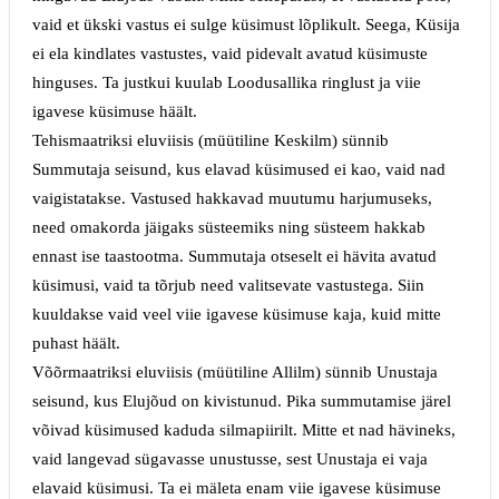
vaid et ükski vastus ei sulge küsimust lõplikult. Seega, Küsija
ei ela kindlates vastustes, vaid pidevalt avatud küsimuste
hinguses. Ta justkui kuulab Loodusallika ringlust ja viie
igavese küsimuse häält.
Tehismaatriksi eluviisis (müütiline Keskilm) sünnib
Summutaja seisund, kus elavad küsimused ei kao, vaid nad
vaigistatakse. Vastused hakkavad muutumu harjumuseks,
need omakorda jäigaks süsteemiks ning süsteem hakkab
ennast ise taastootma. Summutaja otseselt ei hävita avatud
küsimusi, vaid ta tõrjub need valitsevate vastustega. Siin
kuuldakse vaid veel viie igavese küsimuse kaja, kuid mitte
puhast häält.
Võõrmaatriksi eluviisis (müütiline Allilm) sünnib Unustaja
seisund, kus Elujõud on kivistunud. Pika summutamise järel
võivad küsimused kaduda silmapiirilt. Mitte et nad hävineks,
vaid langevad sügavasse unustusse, sest Unustaja ei vaja
elavaid küsimusi. Ta ei mäleta enam viie igavese küsimuse