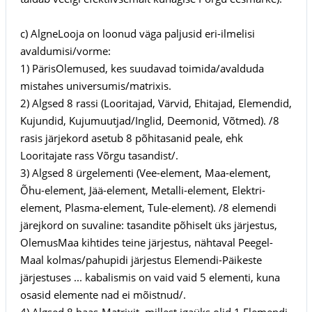
c) AlgneLooja on loonud väga paljusid eri-ilmelisi
avaldumisi/vorme:
1) PärisOlemused, kes suudavad toimida/avalduda
mistahes universumis/matrixis.
2) Algsed 8 rassi (Looritajad, Värvid, Ehitajad, Elemendid,
Kujundid, Kujumuutjad/Inglid, Deemonid, Võtmed). /8
rasis järjekord asetub 8 põhitasanid peale, ehk
Looritajate rass Võrgu tasandist/.
3) Algsed 8 ürgelementi (Vee-element, Maa-element,
Õhu-element, Jää-element, Metalli-element, Elektri-
element, Plasma-element, Tule-element). /8 elemendi
järejkord on suvaline: tasandite põhiselt üks järjestus,
OlemusMaa kihtides teine järjestus, nähtaval Peegel-
Maal kolmas/pahupidi järjestus Elemendi-Päikeste
järjestuses ... kabalismis on vaid vaid 5 elementi, kuna
osasid elemente nad ei mõistnud/.
4) Algsed 8 baas-Matrixit, millest igaüks olid 1 Elemendi