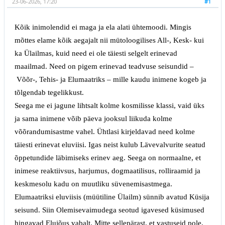
23-06-2026, 17:20
#1
Kõik inimolendid ei maga ja ela alati ühtemoodi. Mingis
mõttes elame kõik aegajalt nii mütoloogilises All-, Kesk- kui
ka Ülailmas, kuid need ei ole täiesti selgelt erinevad
maailmad. Need on pigem erinevad teadvuse seisundid
–
Võõr-, Tehis- ja Elumaatriks
–
mille kaudu inimene kogeb ja
tõlgendab tegelikkust.
Seega me ei jagune lihtsalt kolme kosmilisse klassi, vaid üks
ja sama inimene võib päeva jooksul liikuda kolme
võõrandumisastme vahel. Ühtlasi kirjeldavad need kolme
täiesti erinevat eluviisi. Igas neist kulub Lävevalvurite seatud
õppetundide läbimiseks erinev aeg. Seega on normaalne, et
inimese reaktiivsus, harjumus, dogmaatilisus, rolliraamid ja
keskmesolu kadu on muutliku süvenemisastmega.
Elumaatriksi eluviisis (müütiline Ülailm) sünnib avatud Küsija
seisund. Siin Olemisevaimudega seotud igavesed küsimused
hingavad Elujõus vabalt. Mitte sellepärast, et vastuseid pole,