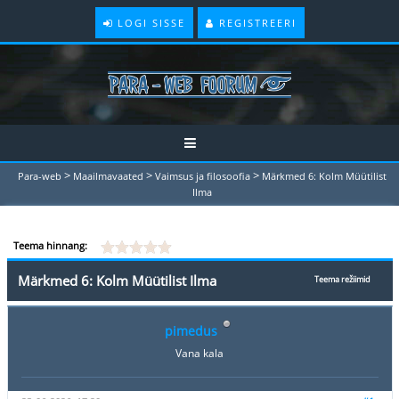
LOGI SISSE
REGISTREERI
>
>
>
Para-web
Maailmavaated
Vaimsus ja filosoofia
Märkmed 6: Kolm Müütilist
Ilma
Teema hinnang:
Märkmed 6: Kolm Müütilist Ilma
Teema režiimid
pimedus
Vana kala