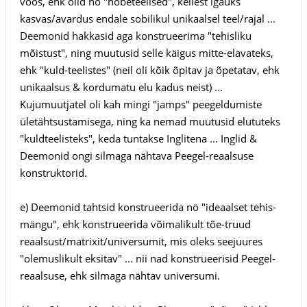
voos, ehk olid nö "hõbeteelised", kellest igaüks
kasvas/avardus endale sobilikul unikaalsel teel/rajal ...
Deemonid hakkasid aga konstrueerima "tehisliku
mõistust", ning muutusid selle käigus mitte-elavateks,
ehk "kuld-teelistes" (neil oli kõik õpitav ja õpetatav, ehk
unikaalsus & kordumatu elu kadus neist) ...
Kujumuutjatel oli kah mingi "jamps" peegeldumiste
ületähtsustamisega, ning ka nemad muutusid elututeks
"kuldteelisteks", keda tuntakse Inglitena ... Inglid &
Deemonid ongi silmaga nähtava Peegel-reaalsuse
konstruktorid.
e) Deemonid tahtsid konstrueerida nö "ideaalset tehis-
mängu", ehk konstrueerida võimalikult tõe-truud
reaalsust/matrixit/universumit, mis oleks seejuures
"olemuslikult eksitav" ... nii nad konstrueerisid Peegel-
reaalsuse, ehk silmaga nähtav universumi.