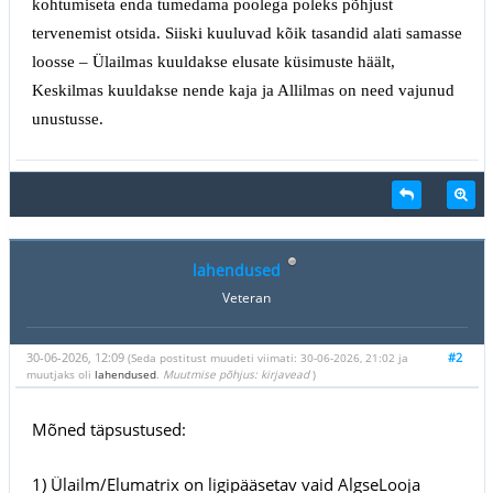
kohtumiseta enda tumedama poolega poleks põhjust
tervenemist otsida. Siiski kuuluvad kõik tasandid alati samasse
loosse
–
Ülailmas kuuldakse elusate küsimuste häält,
Keskilmas kuuldakse nende kaja ja Allilmas on need vajunud
unustusse.
lahendused
Veteran
30-06-2026, 12:09
#2
(Seda postitust muudeti viimati: 30-06-2026, 21:02 ja
muutjaks oli
lahendused
.
Muutmise põhjus: kirjavead
)
Mõned täpsustused:
1) Ülailm/Elumatrix on ligipääsetav vaid AlgseLooja