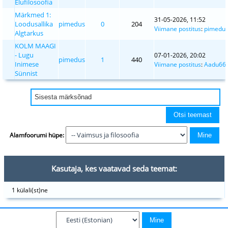
Elufilosoofia
Märkmed 1:
31-05-2026, 11:52
Loodusallika
pimedus
0
204
Viimane postitus
:
pimedu
Algtarkus
KOLM MAAGI
- Lugu
07-01-2026, 20:02
pimedus
1
440
Inimese
Viimane postitus
:
Aadu66
Sünnist
Alamfoorumi hüpe:
Kasutaja, kes vaatavad seda teemat:
1 külali(st)ne