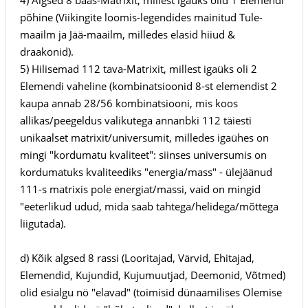
põhine (Viikingite loomis-legendides mainitud Tule-
maailm ja Jää-maailm, milledes elasid hiiud &
draakonid).
5) Hilisemad 112 tava-Matrixit, millest igaüks oli 2
Elemendi vaheline (kombinatsioonid 8-st elemendist 2
kaupa annab 28/56 kombinatsiooni, mis koos
allikas/peegeldus valikutega annanbki 112 täiesti
unikaalset matrixit/universumit, milledes igaühes on
mingi "kordumatu kvaliteet": siinses universumis on
kordumatuks kvaliteediks "energia/mass" - ülejäänud
111-s matrixis pole energiat/massi, vaid on mingid
"eeterlikud udud, mida saab tahtega/helidega/mõttega
liigutada).
d) Kõik algsed 8 rassi (Looritajad, Värvid, Ehitajad,
Elemendid, Kujundid, Kujumuutjad, Deemonid, Võtmed)
olid esialgu nö "elavad" (toimisid dünaamilises Olemise