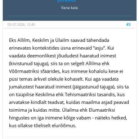
Vana kala
05-07-2026, 12:45
#3
Eks Allilm, Keskilm ja Ülailm saavad tähendada
erinevates kontekstides üsna erinevaid “asju”. Kui
vaadata deemonlikest jõududest haaratud inimest
(kivistunud tajuga), siis ta on selgelt Allilma ehk
Võõrmaatriksi sfäärides, kus inimese kohalolu kese ei
püsi temas ärkvel olekule kohaselt. Kui aga vaadata
jumalustest haaratud inimest (jäigastunud tajuga), siis ta
on tüüpilise Keskilma ehk Tehismaatriksi tasandis, kus
arvatakse kindlalt teadvat, kuidas maailma asjad peavad
toimima ja kuidas mitte. Ülailma ehk Elumaatriksi
hingustes on iga inimene kõige vabam - näiteks hetked,
kus ollakse tõeliselt elurõõmus.