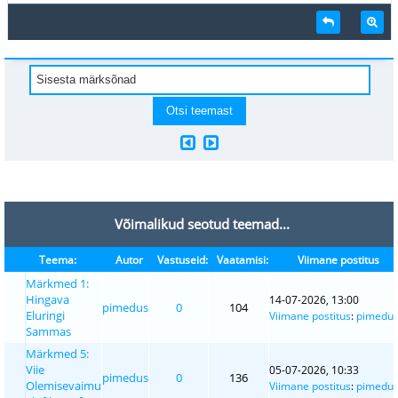
Võimalikud seotud teemad...
Teema:
Autor
Vastuseid:
Vaatamisi:
Viimane postitus
Märkmed 1:
Hingava
14-07-2026, 13:00
pimedus
0
104
Eluringi
Viimane postitus
:
pimedu
Sammas
Märkmed 5:
Viie
05-07-2026, 10:33
pimedus
0
136
Olemisevaimu
Viimane postitus
:
pimedu