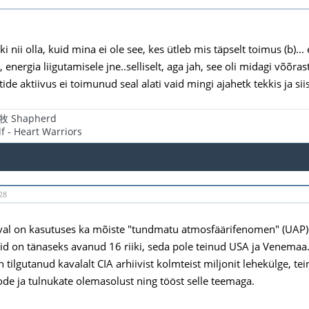
ki nii olla, kuid mina ei ole see, kes ütleb mis täpselt toimus (b).
, energia liigutamisele jne..selliselt, aga jah, see oli midagi võõrast
ide aktiivus ei toimunud seal alati vaid mingi ajahetk tekkis ja sii
 牧 Shapherd
f - Heart Warriors
28
al on kasutuses ka mõiste "tundmatu atmosfäärifenomen" (UAP)
id on tänaseks avanud 16 riiki, seda pole teinud USA ja Venemaa
 tilgutanud kavalalt CIA arhiivist kolmteist miljonit lehekülge, t
ode ja tulnukate olemasolust ning tööst selle teemaga.