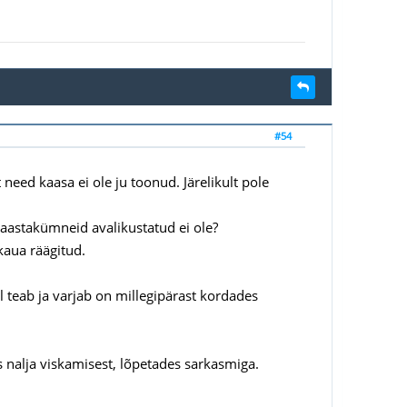
#54
need kaasa ei ole ju toonud. Järelikult pole
a aastakümneid avalikustatud ei ole?
kaua räägitud.
il teab ja varjab on millegipärast kordades
 nalja viskamisest, lõpetades sarkasmiga.