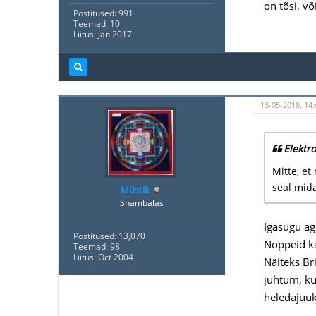
on tõsi, võ
Postitused: 991
Teemad: 10
Liitus: Jan 2017
13-05-2018, 14:
Elektr
Mitte, et
seal mida
Müstik
Shambalas
Igasugu äg
Postitused: 13,070
Noppeid k
Teemad: 98
Liitus: Oct 2004
Näiteks Br
juhtum, ku
heledajuuk