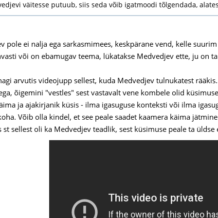
djevi väitesse putuub, siis seda võib igatmoodi tõlgendada, alates
 pole ei nalja ega sarkasmimees, keskpärane vend, kelle suurim p
vasti või on ebamugav teema, lükatakse Medvedjev ette, ju on ta
nagi arvutis videojupp sellest, kuda Medvedjev tulnukatest rääkis
ega, õigemini "vestles" sest vastavalt vene kombele olid küsimused
ima ja ajakirjanik küsis - ilma igasuguse konteksti või ilma igas
koha. Võib olla kindel, et see peale saadet kaamera käima jätmine j
s st sellest oli ka Medvedjev teadlik, sest küsimuse peale ta üldse