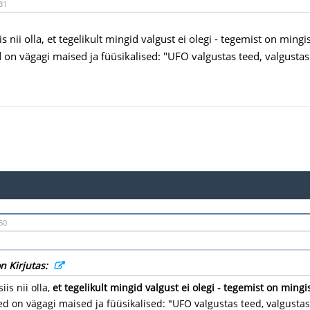
31
is nii olla, et tegelikult mingid valgust ei olegi - tegemist on mi
d on vägagi maised ja füüsikalised: "UFO valgustas teed, valgustas
50
on Kirjutas:
iis nii olla,
et tegelikult mingid valgust ei olegi - tegemist on min
ed on vägagi maised ja füüsikalised: "UFO valgustas teed, valgustas