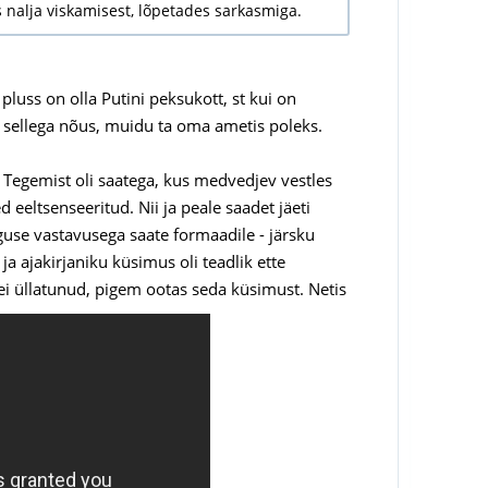
 nalja viskamisest, lõpetades sarkasmiga.
luss on olla Putini peksukott, st kui on
 sellega nõus, muidu ta oma ametis poleks.
. Tegemist oli saatega, kus medvedjev vestles
 eeltsenseeritud. Nii ja peale saadet jäeti
uguse vastavusega saate formaadile - järsku
a ajakirjaniku küsimus oli teadlik ette
 ei üllatunud, pigem ootas seda küsimust. Netis