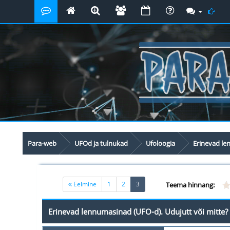
Para-web
UFOd ja tulnukad
Ufoloogia
Erinevad le
(current)
Eelmine
1
2
3
Teema hinnang:
Erinevad lennumasinad (UFO-d). Udujutt või mitte?