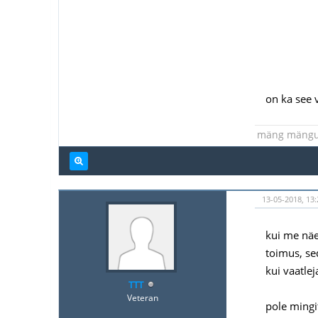
on ka see
mäng mäng
13-05-2018, 13
kui me näe
toimus, se
kui vaatlej
TTT
Veteran
pole mingi