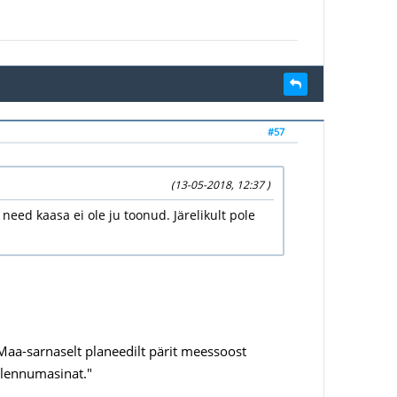
#57
(13-05-2018, 12:37 )
eed kaasa ei ole ju toonud. Järelikult pole
"Maa-sarnaselt planeedilt pärit meessoost
t lennumasinat."