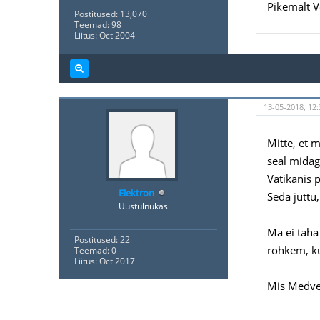
Pikemalt V
Postitused: 13,070
Teemad: 98
Liitus: Oct 2004
13-05-2018, 12:
Mitte, et 
seal midagi
Vatikanis 
Elektron
Seda juttu
Uustulnukas
Ma ei taha 
Postitused: 22
rohkem, kui
Teemad: 0
Liitus: Oct 2017
Mis Medved