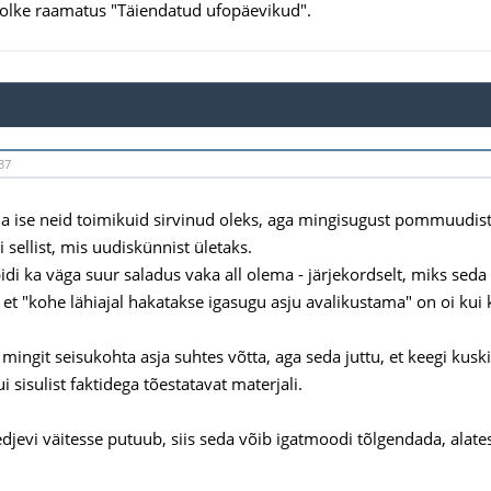
olke raamatus "Täiendatud ufopäevikud".
37
ma ise neid toimikuid sirvinud oleks, aga mingisugust pommuudist 
 sellist, mis uudiskünnist ületaks.
pidi ka väga suur saladus vaka all olema - järjekordselt, miks sed
, et "kohe lähiajal hakatakse igasugu asju avalikustama" on oi kui 
mingit seisukohta asja suhtes võtta, aga seda juttu, et keegi kusk
 sisulist faktidega tõestatavat materjali.
jevi väitesse putuub, siis seda võib igatmoodi tõlgendada, alates