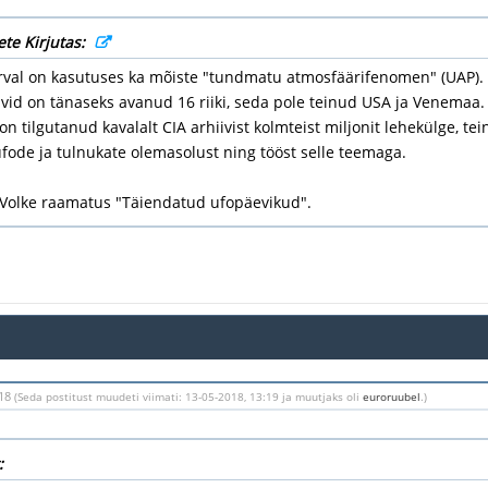
ete Kirjutas:
rval on kasutuses ka mõiste "tundmatu atmosfäärifenomen" (UAP).
vid on tänaseks avanud 16 riiki, seda pole teinud USA ja Venemaa.
n tilgutanud kavalalt CIA arhiivist kolmteist miljonit lehekülge, t
fode ja tulnukate olemasolust ning tööst selle teemaga.
 Volke raamatus "Täiendatud ufopäevikud".
:18
(Seda postitust muudeti viimati: 13-05-2018, 13:19 ja muutjaks oli
euroruubel
.)
: