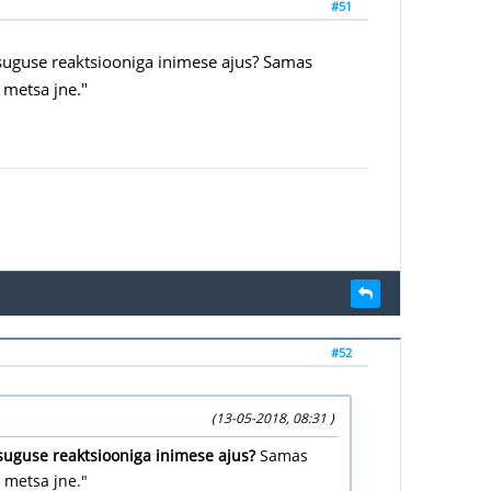
#51
ngisuguse reaktsiooniga inimese ajus? Samas
 metsa jne."
#52
(13-05-2018, 08:31 )
gisuguse reaktsiooniga inimese ajus?
Samas
 metsa jne."