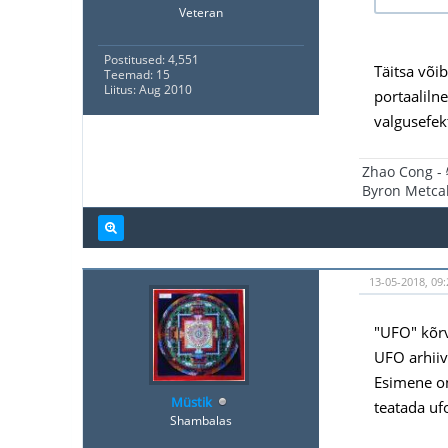
Veteran
Postitused: 4,551
Täitsa võib
Teemad: 15
Liitus: Aug 2010
portaalilne
valgusefekt
Zhao Cong -
Byron Metcal
13-05-2018, 09:
"UFO" kõrv
UFO arhiiv
Esimene on
Müstik
teatada uf
Shambalas