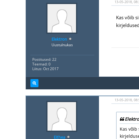
13-05-2018, 08:
Kas võib si
kirjelduse
Elektron
Uustulnukas
Postitused: 22
Teemad: 0
Liitus: Oct 2017
13-05-2018, 08:
Elektr
Kas võib s
kirjeldus
Eithea