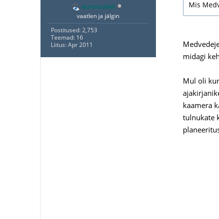
Mis Medve
euroruubel
vaatlen ja jälgin
Postitused: 2,753
Teemad: 16
Medvedejev
Liitus: Apr 2011
midagi keh
Mul oli ku
ajakirjanik
kaamera kä
tulnukate 
planeeritu