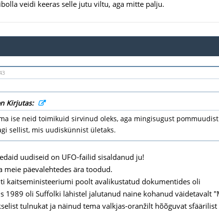
ibolla veidi keeras selle jutu viltu, aga mitte palju.
43
on Kirjutas:
 ma ise neid toimikuid sirvinud oleks, aga mingisugust pommuudist n
gi sellist, mis uudiskünnist ületaks.
edaid uudiseid on UFO-failid sisaldanud ju!
a meie päevalehtedes ära toodud.
iti kaitseministeeriumi poolt avalikustatud dokumentides oli
s 1989 oli Suffolki lähistel jalutanud naine kohanud väidetavalt 
selist tulnukat ja näinud tema valkjas-oranžilt hõõguvat sfäärilis