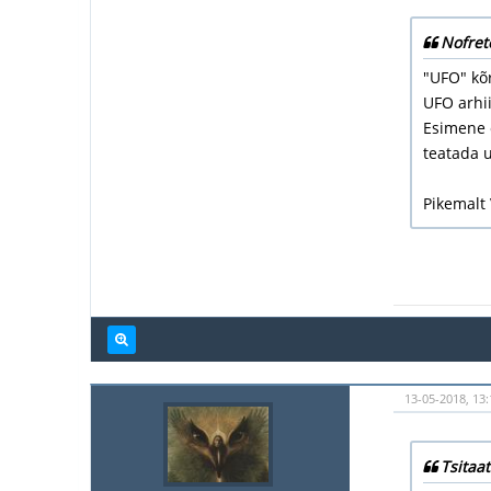
Nofret
"UFO" kõ
UFO arhii
Esimene o
teatada u
Pikemalt
13-05-2018, 13
Tsitaat