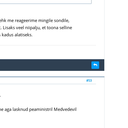
.. ehk me reageerime mingile sondile,
. Lisaks veel niipalju, et toona selline
s kadus alatiseks.
#53
.
.
eine aga lasknud peaministril Medvedevil