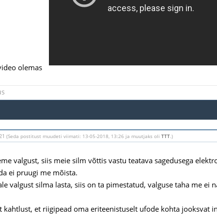
 video olemas
us
:21
(Seda postitust muudeti viimati: 13-05-2018, 13:26 ja muutjaks oli
TTT
.)
me valgust, siis meie silm võttis vastu teatava sagedusega elektr
da ei pruugi me mõista.
ale valgust silma lasta, siis on ta pimestatud, valguse taha me ei n
t kahtlust, et riigipead oma eriteenistuselt ufode kohta jooksvat 