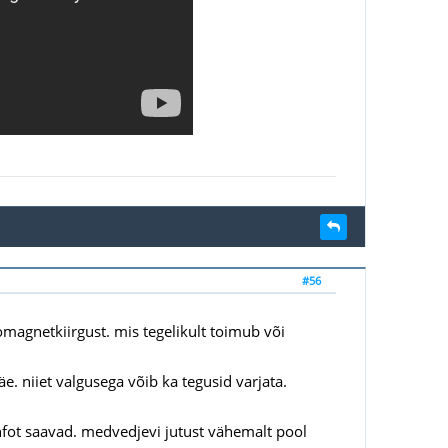
#56
omagnetkiirgust. mis tegelikult toimub või
äe. niiet valgusega võib ka tegusid varjata.
infot saavad. medvedjevi jutust vähemalt pool