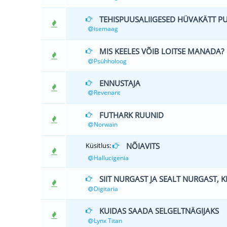
TEHISPUUSALIIGESED HÜVAKÄTT P
0 Hääle(d) - 
isemaag
MIS KEELES VÕIB LOITSE MANADA?
0 Hääle(d) - 
Psühholoog
ENNUSTAJA
0 Hääle(d) - 
Revenant
FUTHARK RUUNID
0 Hääle(d) - 
Norwain
Küsitlus:
NÕIAVITS
2 Hääle(d) -
Hallucigenia
SIIT NURGAST JA SEALT NURGAST,
1 Hääl
Digitaria
KUIDAS SAADA SELGELTNÄGIJAKS
0 Hääle(d) - 
Lynx Titan