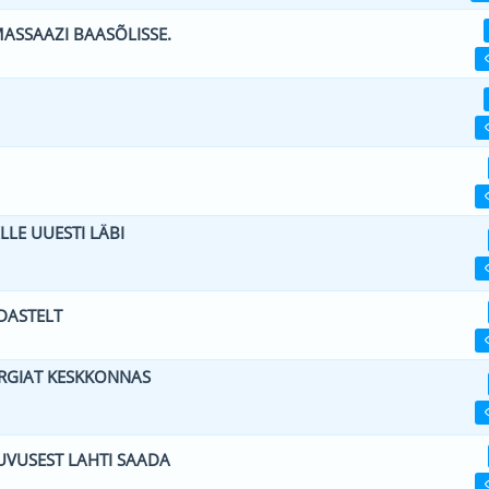
MASSAAZI BAASÕLISSE.
0 viiest (keskmiselt)
1
2
3
4
5
0 viiest (keskmiselt)
1
2
3
4
5
0 viiest (keskmiselt)
1
2
3
4
5
LLE UUESTI LÄBI
0 viiest (keskmiselt)
1
2
3
4
5
DASTELT
0 viiest (keskmiselt)
1
2
3
4
5
ERGIAT KESKKONNAS
0 viiest (keskmiselt)
1
2
3
4
5
UVUSEST LAHTI SAADA
0 viiest (keskmiselt)
1
2
3
4
5