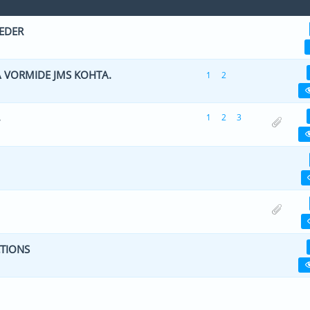
EDER
0 viiest (keskmiselt)
1
2
3
4
5
 VORMIDE JMS KOHTA.
1
2
0 viiest (keskmiselt)
1
2
3
4
5
.
1
2
3
0 viiest (keskmiselt)
1
2
3
4
5
0 viiest (keskmiselt)
1
2
3
4
5
0 viiest (keskmiselt)
1
2
3
4
5
CTIONS
e(d) - 5 viiest (keskmiselt)
1
2
3
4
5