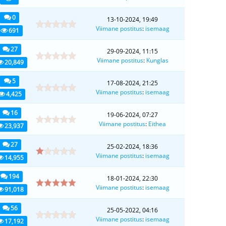
0
13-10-2024, 19:49
Viimane postitus
:
isemaag
691
27
29-09-2024, 11:15
Viimane postitus
:
Kunglas
20,849
5
17-08-2024, 21:25
Viimane postitus
:
isemaag
4,425
16
19-06-2024, 07:27
Viimane postitus
:
Eithea
23,937
27
25-02-2024, 18:36
Viimane postitus
:
isemaag
14,955
194
18-01-2024, 22:30
Viimane postitus
:
isemaag
91,018
56
25-05-2022, 04:16
Viimane postitus
:
isemaag
17,192