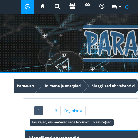
Para-web
Inimene ja energiad
Maagilised abivahendid
(current)
1
2
3
Järgmine
Kasutajad, kes vaatavad seda foorumit: 3 külaline(sed)