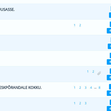
UUSASSE.
0 viiest (keskmiselt)
1
2
3
4
5
1
2
0 viiest (keskmiselt)
1
2
3
4
5
0 viiest (keskmiselt)
1
2
3
4
5
0 viiest (keskmiselt)
1
2
3
4
5
1
2
 1 viiest (keskmiselt)
1
2
3
4
5
 KESKPÕRANDALE KOKKU.
...
1
2
3
4
8
e(d) - 5 viiest (keskmiselt)
1
2
3
4
5
1
2
3
0 viiest (keskmiselt)
1
2
3
4
5