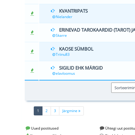
KVANTRIPATS
2 Hääle
Nielander
ERINEVAD TAROKAARDID (TAROT) 
0 Hääle(d) - 
Skarre
KAOSE SÜMBOL
0 Hääle(d) - 
Triinu83
SIGILID EHK MÄRGID
0 Hääle(d) - 
elavloomus
(current)
1
2
3
Järgmine
Uued postitused
Ühtegi uut postitu