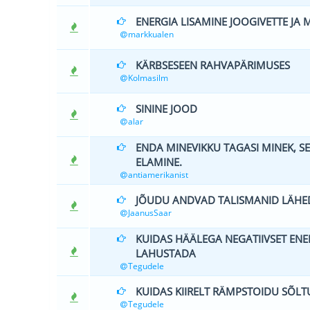
ENERGIA LISAMINE JOOGIVETTE JA 
0 Hääle(d) - 
markkualen
KÄRBSESEEN RAHVAPÄRIMUSES
0 Hääle(d) - 
Kolmasilm
SININE JOOD
0 Hääle(d) - 
alar
ENDA MINEVIKKU TAGASI MINEK, SE
0 Hääle(d) - 
ELAMINE.
antiamerikanist
JÕUDU ANDVAD TALISMANID LÄHE
0 Hääle(d) - 
JaanusSaar
KUIDAS HÄÄLEGA NEGATIIVSET EN
0 Hääle(d) - 
LAHUSTADA
Tegudele
KUIDAS KIIRELT RÄMPSTOIDU SÕLT
0 Hääle(d) - 
Tegudele