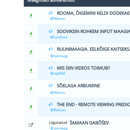
Maagilised abivahendid
ROOMA, ÕIGEMINI KELDI DODEKAE
0 Hääle(d) - 
Mannu
SOOVIKSIN ROHKEM INFOT MAAGIA
0 Hääle(d) - 
LostSoul
RUUNIMAAGIA. EELKÕIGE KAITSEKS
0 Hääle(d) - 
isemaag
MIS SIIN VIDEOS TOIMUB?
0 Hääle(d) - 
vipi666
SÕELAGA ARBUMINE
0 Hääle(d) - 
Mannu
THE END - REMOTE VIEWING PREDI
1 Hääl
Balzzar
Liigutatud:
ŠAMAAN GABÕŠEV
isemaag