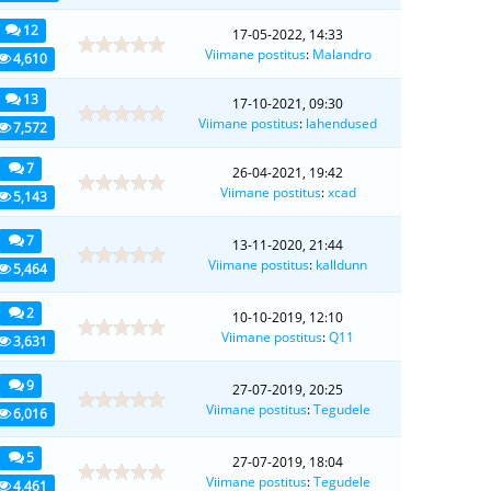
12
17-05-2022, 14:33
Viimane postitus
:
Malandro
4,610
13
17-10-2021, 09:30
Viimane postitus
:
lahendused
7,572
7
26-04-2021, 19:42
Viimane postitus
:
xcad
5,143
7
13-11-2020, 21:44
Viimane postitus
:
kalldunn
5,464
2
10-10-2019, 12:10
Viimane postitus
:
Q11
3,631
9
27-07-2019, 20:25
Viimane postitus
:
Tegudele
6,016
5
27-07-2019, 18:04
Viimane postitus
:
Tegudele
4,461