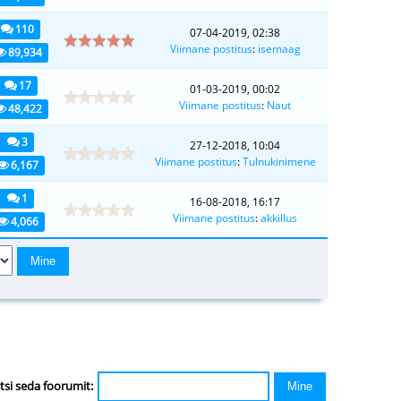
110
07-04-2019, 02:38
Viimane postitus
:
isemaag
89,934
17
01-03-2019, 00:02
Viimane postitus
:
Naut
48,422
3
27-12-2018, 10:04
Viimane postitus
:
Tulnukinimene
6,167
1
16-08-2018, 16:17
Viimane postitus
:
akkillus
4,066
tsi seda foorumit: