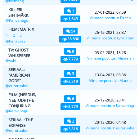
isemaag
KILLERI
3
27-01-2022, 07:59
SIHTMÄRK.
Viimane postitus
:
Eithea
1,649
Kahvanägu
FILM: MATRIX
54
26-12-2021, 23:37
1
2
3
Viimane postitus
:
Lynx Titan
38,890
henzukaz
TV: GHOST
9
03-05-2021, 18:28
WHISPERER
Viimane postitus
:
Minaelan
7,779
sabi
SERIAAL:
3
"AMERICAN
13-04-2021, 08:36
GODS"
Viimane postitus
:
Mannu
2,219
euroruubel
FILM (NEEDUS,
6
NEETUD)/THE
25-12-2020, 23:41
CONJURING
Viimane postitus
:
Kahvanägu
3,779
Kahvanägu
SERIAAL: THE
2
20-12-2020, 04:48
EXPANSE
Viimane postitus
:
euroruubel
3,816
euroruubel