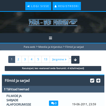
LOGI SISSE
REGISTREERI
>
>
Para-web
Meedia ja kirjandus
Filmid ja sarjad
...
(current)
1
2
3
4
5
13
Järgmine
Kasutajad, kes vaatavad seda foorumit: 4 külaline(sed)
Filmid ja sarjad
Tähtsad teemad
FILMIDE JA
SARJADE
0
ALAFOORUMISSE
19-06-2011, 23:59