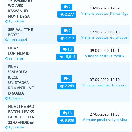
TV: RAISED BY
WOLVES -
2
13-10-2020, 19:59
KASVANUD
Viimane postitus
:
Kahvanägu
2,277
HUNTIDEGA
Tyto Alba
SERIAAL: "THE
2
12-10-2020, 05:13
BOYS"
Viimane postitus
:
euroruubel
2,210
euroruubel
FILM:
18
09-09-2020, 11:51
LÜHIFILMID
Viimane postitus
:
Vesilik
15,014
zen faran
FILM:
"SALADUS:
JULGE
0
07-09-2020, 12:10
UNISTADA",
Viimane postitus
:
Teloslane
2,263
ROMANTILINE
DRAAMA.
Teloslane
FILM: THE BAD
BATCH. LISAKS
16
27-06-2020, 11:58
FAIRCHILD FH-
Viimane postitus
:
Tyto Alba
9,908
227D ANDIDES
Tyto Alba