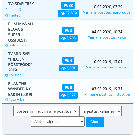
TV: STAR-TREK
60
10-03-2020, 03:29
1
2
3
Viimane postitus
:
euroruubel
37,579
Imotep
FILM MAA ALL
ELAVAIST
8
04-03-2020, 10:34
SUPER-
Viimane postitus
:
xawa
5,985
USSIDEST?
hulkuv hing
TV MINISARI
"HIDDEN:
4
16-06-2019, 15:04
FÖRSTFÖDD"
Viimane postitus
:
Lokster
3,801
2019
Lokster
FILM: THE
0
WANDERING
03-03-2019, 19:34
EARTH (2019)
Viimane postitus
:
Tyto Alba
3,327
Tyto Alba