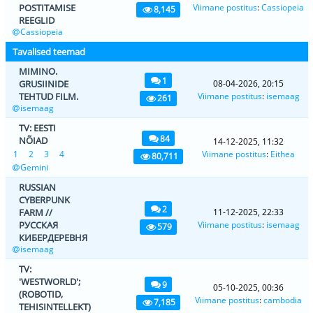
POSTITAMISE
Viimane postitus
:
Cassiopeia
8,145
REEGLID
Cassiopeia
Tavalised teemad
MIMINO.
1
GRUSIINIDE
08-04-2026, 20:15
TEHTUD FILM.
Viimane postitus
:
isemaag
261
isemaag
TV: EESTI
84
NÕIAD
14-12-2025, 11:32
1
2
3
4
Viimane postitus
:
Eithea
80,711
Gemini
RUSSIAN
CYBERPUNK
2
FARM //
11-12-2025, 22:33
РУССКАЯ
Viimane postitus
:
isemaag
579
КИБЕРДЕРЕВНЯ
isemaag
TV:
'WESTWORLD';
9
05-10-2025, 00:36
(ROBOTID,
Viimane postitus
:
cambodia
7,185
TEHISINTELLEKT)