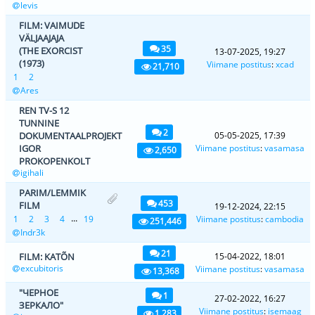
levis
FILM: VAIMUDE
VÄLJAAJAJA
35
(THE EXORCIST
13-07-2025, 19:27
(1973)
Viimane postitus
:
xcad
21,710
1
2
Ares
REN TV-S 12
TUNNINE
2
DOKUMENTAALPROJEKT
05-05-2025, 17:39
IGOR
Viimane postitus
:
vasamasa
2,650
PROKOPENKOLT
igihali
PARIM/LEMMIK
453
FILM
19-12-2024, 22:15
...
1
2
3
4
19
Viimane postitus
:
cambodia
251,446
Indr3k
21
FILM: KATÕN
15-04-2022, 18:01
excubitoris
Viimane postitus
:
vasamasa
13,368
"ЧЕРНОЕ
1
27-02-2022, 16:27
ЗЕРКАЛО"
Viimane postitus
:
isemaag
1,283