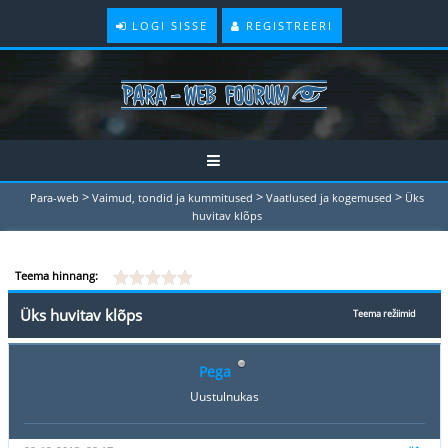
LOGI SISSE
REGISTREERI
>
>
>
Para-web
Vaimud, tondid ja kummitused
Vaatlused ja kogemused
Üks
huvitav klõps
Teema hinnang:
Üks huvitav klõps
Teema režiimid
Pega
Uustulnukas