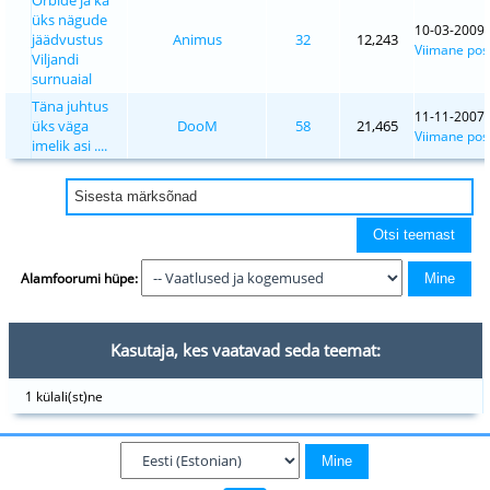
üks nägude
10-03-2009,
jäädvustus
Animus
32
12,243
Viimane post
Viljandi
surnuaial
Täna juhtus
11-11-2007,
üks väga
DooM
58
21,465
Viimane post
imelik asi ....
Alamfoorumi hüpe:
Kasutaja, kes vaatavad seda teemat:
1 külali(st)ne