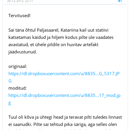
28-12-2013, 22:17
#1
Tervitused!
Sai täna õhtul Paljasaarel, Katariina kail uut statiivi
katsetamas käidud ja hiljem kodus pilte üle vaadates
avastatud, et ühele pildile on huvitav artefakt
jäädvustunud.
originaal:
https://dl.dropboxusercontent.com/u/8835...G_5317.JP
G
moditud:
https://dl.dropboxusercontent.com/u/8835...17_mod.jp
g
Tuul oli kõva ja ühtegi head ja teravat pilti tuledes linnast
ei saanudki. Pilte sai tehtud pika säriga, aga selles olen