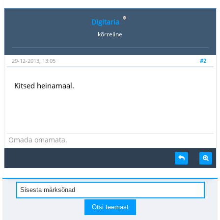
Digitaria
kõrreline
29-12-2013, 13:05
#2
Kitsed heinamaal.
Omada omamata.