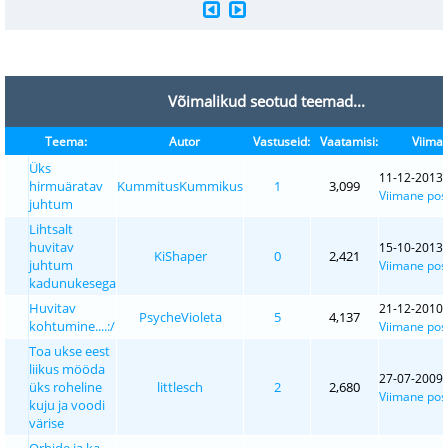
Võimalikud seotud teemad...
Teema:
Autor
Vastuseid:
Vaatamisi:
Viiman
Üks
11-12-2013,
hirmuäratav
KummitusKummikus
1
3,099
Viimane post
juhtum
Lihtsalt
huvitav
15-10-2013,
KiShaper
0
2,421
juhtum
Viimane post
kadunukesega
Huvitav
21-12-2010,
PsycheVioleta
5
4,137
kohtumine....:/
Viimane post
Toa ukse eest
liikus mööda
27-07-2009,
üks roheline
littlesch
2
2,680
Viimane post
kuju ja voodi
värise
Orbide ja ka