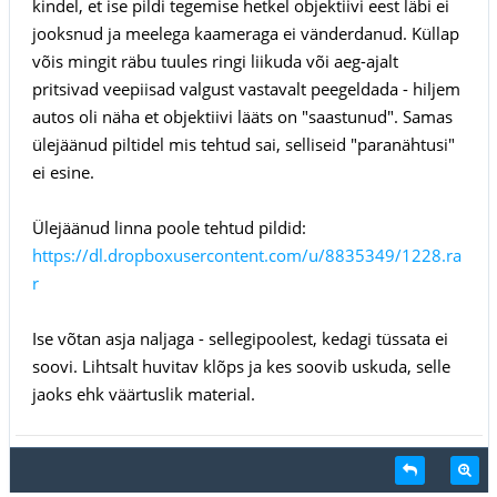
kindel, et ise pildi tegemise hetkel objektiivi eest läbi ei
jooksnud ja meelega kaameraga ei vänderdanud. Küllap
võis mingit räbu tuules ringi liikuda või aeg-ajalt
pritsivad veepiisad valgust vastavalt peegeldada - hiljem
autos oli näha et objektiivi lääts on "saastunud". Samas
ülejäänud piltidel mis tehtud sai, selliseid "paranähtusi"
ei esine.
Ülejäänud linna poole tehtud pildid:
https://dl.dropboxusercontent.com/u/8835349/1228.ra
r
Ise võtan asja naljaga - sellegipoolest, kedagi tüssata ei
soovi. Lihtsalt huvitav klõps ja kes soovib uskuda, selle
jaoks ehk väärtuslik material.