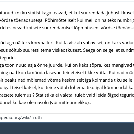
tunud kokku statistikaga teavad, et kui suurendada juhuslikkusel
õrdse tõenäosusega. Põhimõtteliselt kui meil on näiteks numbrige
id esinevad katsete suurendamisel lõpmatuseni võrdse tõenäos
d aga näiteks korvpalluri. Kui ta viskab vabaviset, on kaks varian
sus sõltub suuresti tema viskeoskusest. Seega on selge, et sün
tegurid.
a toon nüüd asja õnne juurde. Kui on kaks sõpra, kes mängivad 
ing nad kordamööda lasevad teineteisel tikke võtta. Kui nad män
selt peaks nad mõlemad võtma keskmiselt iga kolmanda tiku selle l
 igal teisel katsel, kui teine võtab lühema tiku igal kümnendal kat
tsete tulemusi? Statistika ei valeta, tuleb vaid leida õiged teguri
õnneliku käe olemasolu (või mitteõnneliku)..
kipedia.org/wiki/Truth