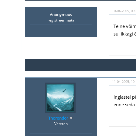
10-04-2005, 09:
Anonymous
registreerimata
Teine võim
sul ikkagi
11-04-2005, 19:
Inglastel 
enne seda 
Thorondor
Veteran