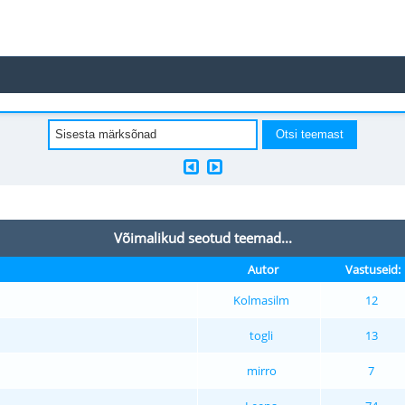
Võimalikud seotud teemad...
Autor
Vastuseid:
Kolmasilm
12
togli
13
mirro
7