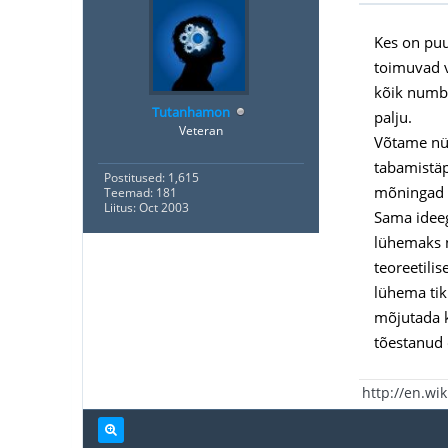
Kes on puu
toimuvad v
kõik numbr
Tutanhamon
palju.
Veteran
Võtame nüü
tabamistäp
Postitused: 1,615
mõningad 
Teemad: 181
Liitus: Oct 2003
Sama ideeg
lühemaks n
teoreetili
lühema tiku
mõjutada ka
tõestanud 
http://en.wi