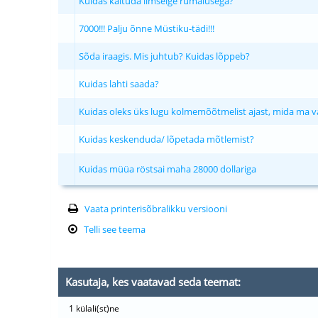
Kuidas käituda ilmselge rumalusega?
7000!!! Palju õnne Müstiku-tädi!!!
Sõda iraagis. Mis juhtub? Kuidas lõppeb?
Kuidas lahti saada?
Kuidas oleks üks lugu kolmemõõtmelist ajast, mida ma v
Kuidas keskenduda/ lõpetada mõtlemist?
Kuidas müüa röstsai maha 28000 dollariga
Vaata printerisõbralikku versiooni
Telli see teema
Kasutaja, kes vaatavad seda teemat:
1 külali(st)ne