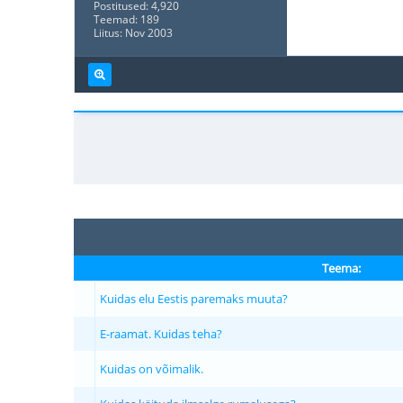
Postitused: 4,920
Teemad: 189
Liitus: Nov 2003
Teema:
Kuidas elu Eestis paremaks muuta?
E-raamat. Kuidas teha?
Kuidas on võimalik.