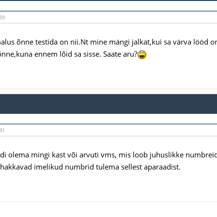
39
alus õnne testida on nii.Nt mine mängi jalkat,kui sa värva lööd o
 õnne,kuna ennem lõid sa sisse. Saate aru?
41
pidi olema mingi kast või arvuti vms, mis loob juhuslikke numbrei
hakkavad imelikud numbrid tulema sellest aparaadist.