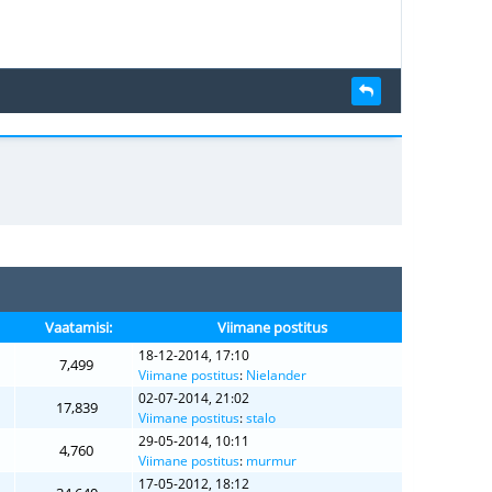
Vaatamisi:
Viimane postitus
18-12-2014, 17:10
7,499
Viimane postitus
:
Nielander
02-07-2014, 21:02
17,839
Viimane postitus
:
stalo
29-05-2014, 10:11
4,760
Viimane postitus
:
murmur
17-05-2012, 18:12