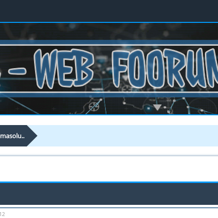
emasolu..
12