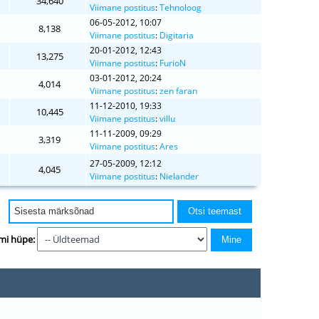
34,640
Viimane postitus
:
Tehnoloog
06-05-2012, 10:07
8,138
Viimane postitus
:
Digitaria
20-01-2012, 12:43
13,275
Viimane postitus
:
FurioN
03-01-2012, 20:24
4,014
Viimane postitus
:
zen faran
11-12-2010, 19:33
10,445
Viimane postitus
:
villu
11-11-2009, 09:29
3,319
Viimane postitus
:
Ares
27-05-2009, 12:12
4,045
Viimane postitus
:
Nielander
mi hüpe: