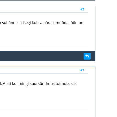
#2
n sul õnne ja isegi kui sa pärast mööda lööd on
#3
d. Alati kui mingi suursündmus toimub, siis