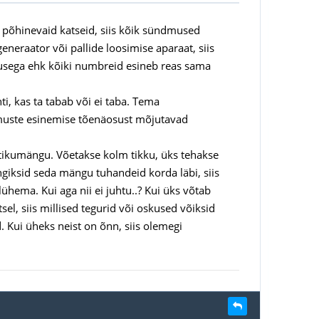
 põhinevaid katseid, siis kõik sündmused
neraator või pallide loosimise aparaat, siis
usega ehk kõiki numbreid esineb reas sama
ti, kas ta tabab või ei taba. Tema
dmuste esinemise tõenäosust mõjutavad
tikumängu. Võetakse kolm tikku, üks tehakse
giksid seda mängu tuhandeid korda läbi, siis
ühema. Kui aga nii ei juhtu..? Kui üks võtab
sel, siis millised tegurid või oskused võiksid
d. Kui üheks neist on õnn, siis olemegi