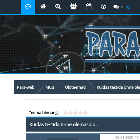
Para-web
Muu
Üldteemad
Kuidas testida õnne ol
Teema hinnang:
Kuidas testida õnne olemasolu..
06-04-2005, 17: