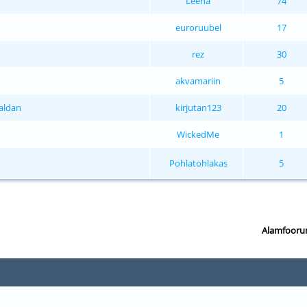
Leena
74
euroruubel
17
rez
30
akvamariin
5
aldan
kirjutan123
20
WickedMe
1
Pohlatohlakas
5
Alamfooru