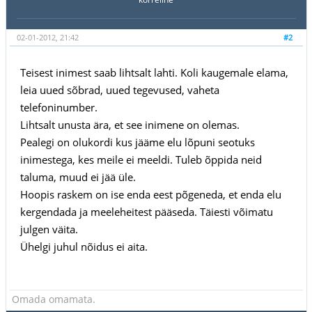
02-01-2012, 21:42
#2
Teisest inimest saab lihtsalt lahti. Koli kaugemale elama,
leia uued sõbrad, uued tegevused, vaheta
telefoninumber.
Lihtsalt unusta ära, et see inimene on olemas.
Pealegi on olukordi kus jääme elu lõpuni seotuks
inimestega, kes meile ei meeldi. Tuleb õppida neid
taluma, muud ei jää üle.
Hoopis raskem on ise enda eest põgeneda, et enda elu
kergendada ja meeleheitest pääseda. Täiesti võimatu
julgen väita.
Ühelgi juhul nõidus ei aita.
Omada omamata.