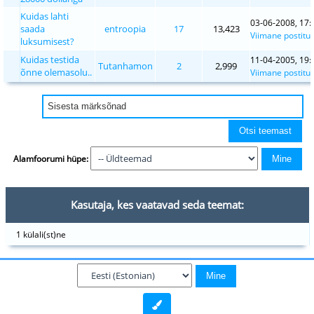
Kuidas lahti
03-06-2008, 17:
saada
entroopia
17
13,423
Viimane postitu
luksumisest?
Kuidas testida
11-04-2005, 19:
Tutanhamon
2
2,999
õnne olemasolu..
Viimane postitu
Alamfoorumi hüpe:
Kasutaja, kes vaatavad seda teemat:
1 külali(st)ne