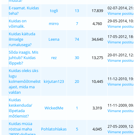
muuta?
E-raamat. Kuidas
02-07-2014, 21:
togli
13
17,839
teha?
Viimane postitu
Kuidas on
29-05-2014, 10:
mirro
7
4,760
võimalik.
Viimane postitu
Kuidas käituda
17-05-2012, 18:
ilmselge
Leena
74
34,640
Viimane postitu
rumalusega?
Sõda iraagis. Mis
20-01-2012, 12:
juhtub? Kuidas
rez
30
13,275
Viimane postitu
lõppeb?
Kuidas oleks üks
lugu
11-12-2010, 19:
kolmemõõtmelist
kirjutan123
20
10,445
Viimane postitu
ajast, mida ma
valdan
Kuidas
keskenduda/
11-11-2009, 09:
WickedMe
1
3,319
lõpetada
Viimane postitu
mõtlemist?
Kuidas müüa
27-05-2009, 12:
röstsai maha
Pohlatohlakas
5
4,045
Viimane postitu
28000 dollariga