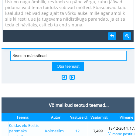
Usk on nagu ämblik, kes koob su pähe võrgu, kuhu jäävad
pidama vaid tema toiduks sobivad mõtted. Ebasobivad kuid
kaalukad rebivad aeg-ajalt ta võrku auke, mille agar ämblik
siis kiiresti uue ja tugevama niidistikuga parandab. Ja et sa
teda ei hävitaks, esitleb ta end sinuna.
Võimalikud seotud teemad...
Teema:
Autor
Vastuseid:
Vaatamisi:
Viimane p
Kuidas elu Eestis
18-12-2014, 17:
paremaks
Kolmasilm
12
7,499
Viimane postitu