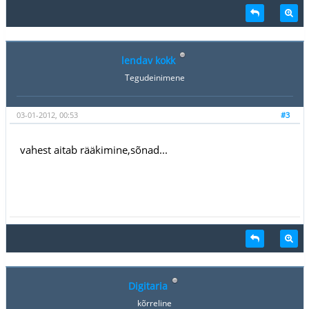
lendav kokk
Tegudeinimene
03-01-2012, 00:53
#3
vahest aitab rääkimine,sõnad...
Digitaria
kõrreline