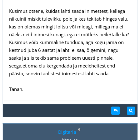
Küsimus otsene, kuidas lahti saada inimestest, kellega
niikuinii miskit tulevikku pole ja kes tekitab hinges valu,
kas on olemas mingit loitsu või midagi, millega ma ei
näeks neid inimesi kunagi, ega ei mõtleks neile/talle ka?
Küsimus võib kummaline tunduda, aga kogu jama on
kestnud juba 6 aastat ja lahti ei saa, õigemini, nagu
saaks ja siis tekib sama probleem uuesti pinnale,
seega,et oma elu kergendada ja meeleheitest end
päästa, soovin taolistest inimestest lahti saada.
Tänan.
Digitaria
kõrreline