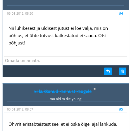
03-01-2012, 08:30
#4
Nii lühikesest ja üldisest jutust ei loe välja, mis on
põhjus, et ühte tutvust katkestatud ei saada. Otsi
põhjust!
Omada omamata.
Ei kukkunud kännust kaugele
too old to die young
03-01-2012, 08:57
#5
Ohvrit eristabteistest see, et ei oska õigel ajal lahkuda.