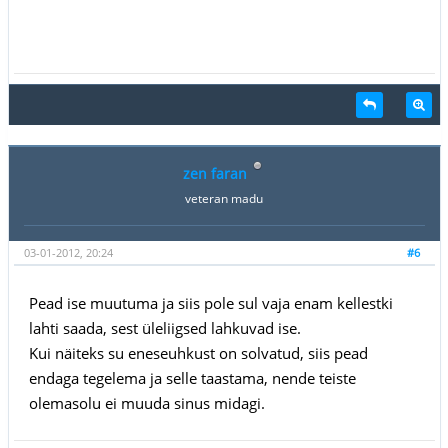
zen faran
veteran madu
03-01-2012, 20:24
#6
Pead ise muutuma ja siis pole sul vaja enam kellestki
lahti saada, sest üleliigsed lahkuvad ise.
Kui näiteks su eneseuhkust on solvatud, siis pead
endaga tegelema ja selle taastama, nende teiste
olemasolu ei muuda sinus midagi.