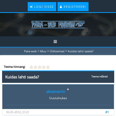
LOGI SISSE
REGISTREERI
>
>
>
Para-web
Muu
Üldteemad
Kuidas lahti saada?
Teema hinnang:
Kuidas lahti saada?
Teema režiimid
akvamariin
Uustulnukas
02-01-2012, 21:21
#1