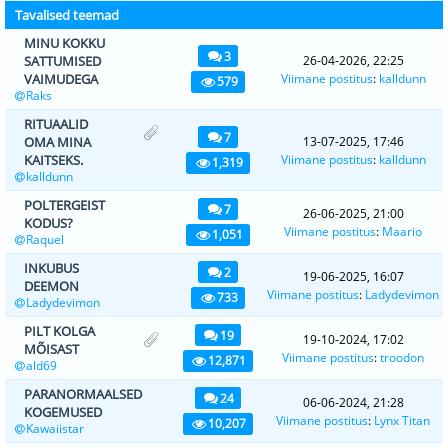
Tavalised teemad
MINU KOKKU
3
SATTUMISED
26-04-2026, 22:25
VAIMUDEGA
Viimane postitus
:
kalldunn
579
Raks
RITUAALID
7
OMA MINA
13-07-2025, 17:46
KAITSEKS.
Viimane postitus
:
kalldunn
1,319
kalldunn
POLTERGEIST
7
26-06-2025, 21:00
KODUS?
Viimane postitus
:
Maario
1,051
Raquel
INKUBUS
2
19-06-2025, 16:07
DEEMON
Viimane postitus
:
Ladydevimon
733
Ladydevimon
PILT KOLGA
19
19-10-2024, 17:02
MÕISAST
Viimane postitus
:
troodon
12,871
ald69
PARANORMAALSED
24
06-06-2024, 21:28
KOGEMUSED
Viimane postitus
:
Lynx Titan
10,207
Kawaiistar