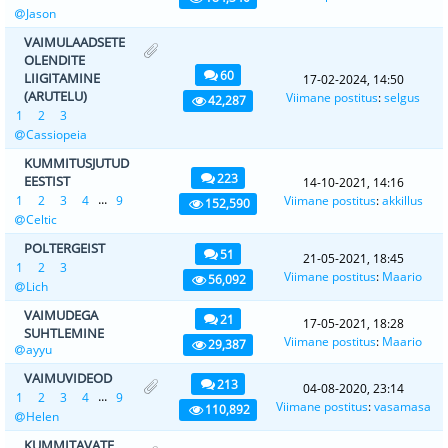
Jason
VAIMULAADSETE
OLENDITE
60
LIIGITAMINE
17-02-2024, 14:50
(ARUTELU)
Viimane postitus
:
selgus
42,287
1
2
3
Cassiopeia
KUMMITUSJUTUD
223
EESTIST
14-10-2021, 14:16
...
1
2
3
4
9
Viimane postitus
:
akkillus
152,590
Celtic
POLTERGEIST
51
21-05-2021, 18:45
1
2
3
Viimane postitus
:
Maario
56,092
Lich
VAIMUDEGA
21
17-05-2021, 18:28
SUHTLEMINE
Viimane postitus
:
Maario
29,387
ayyu
VAIMUVIDEOD
213
04-08-2020, 23:14
...
1
2
3
4
9
Viimane postitus
:
vasamasa
110,892
Helen
KUMMITAVATE