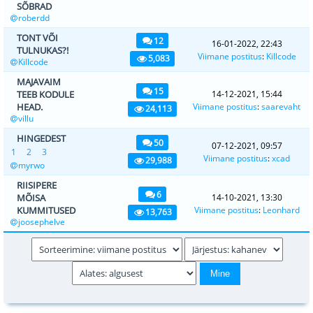
SÕBRAD
roberdd
TONT VÕI
12
16-01-2022, 22:43
TULNUKAS?!
Viimane postitus
:
Killcode
5,083
Killcode
MAJAVAIM
15
TEEB KODULE
14-12-2021, 15:44
HEAD.
Viimane postitus
:
saarevaht
24,113
villu
HINGEDEST
50
07-12-2021, 09:57
1
2
3
Viimane postitus
:
xcad
29,988
myrwo
RIISIPERE
6
MÕISA
14-10-2021, 13:30
KUMMITUSED
Viimane postitus
:
Leonhard
13,763
joosephelve