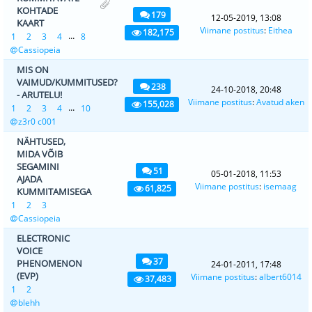
KOHTADE
179
12-05-2019, 13:08
KAART
Viimane postitus
:
Eithea
182,175
...
1
2
3
4
8
Cassiopeia
MIS ON
VAIMUD/KUMMITUSED?
238
24-10-2018, 20:48
- ARUTELU!
Viimane postitus
:
Avatud aken
155,028
...
1
2
3
4
10
z3r0 c001
NÄHTUSED,
MIDA VÕIB
SEGAMINI
51
05-01-2018, 11:53
AJADA
Viimane postitus
:
isemaag
61,825
KUMMITAMISEGA
1
2
3
Cassiopeia
ELECTRONIC
VOICE
37
PHENOMENON
24-01-2011, 17:48
(EVP)
Viimane postitus
:
albert6014
37,483
1
2
blehh