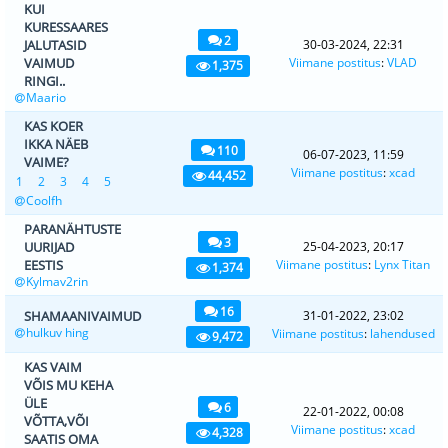
KUI
KURESSAARES
2
JALUTASID
30-03-2024, 22:31
VAIMUD
Viimane postitus
:
VLAD
1,375
RINGI..
Maario
KAS KOER
IKKA NÄEB
110
06-07-2023, 11:59
VAIME?
Viimane postitus
:
xcad
44,452
1
2
3
4
5
Coolfh
PARANÄHTUSTE
3
UURIJAD
25-04-2023, 20:17
EESTIS
Viimane postitus
:
Lynx Titan
1,374
Kylmav2rin
16
SHAMAANIVAIMUD
31-01-2022, 23:02
hulkuv hing
Viimane postitus
:
lahendused
9,472
KAS VAIM
VÕIS MU KEHA
ÜLE
6
22-01-2022, 00:08
VÕTTA,VÕI
Viimane postitus
:
xcad
4,328
SAATIS OMA