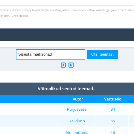
ion where doctors destroy health, lawyers destroy justice, universities destroy knowledge, governments dest
conomy. - Chris Hedges
Võimalikud seotud teemad...
Autor
Vastuseid:
PurjusEesel
34
kalldunn
65
hingepüüdja
16