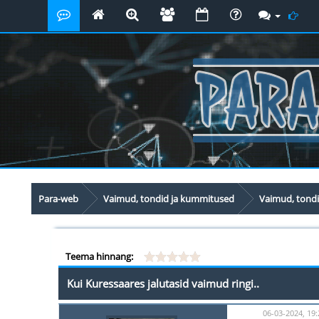
Para-web
Vaimud, tondid ja kummitused
Vaimud, tond
Teema hinnang:
Kui Kuressaares jalutasid vaimud ringi..
06-03-2024, 19