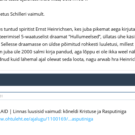
tus Schilleri vaimult.
 tuntud spiritist Ernst Heinrichsen, kes juba pikemat aega kirjuta
eerimisel 5-waatuselist draamat "Hullumeelsed”, üllatas ühe käs
 Sellesse draamasse on üldse põimitud rohkesti luuletusi, milles
on juba üle 2000 salmi kirja pandud, aga lõppu ei ole ikka weel n
dnud kuid lähemal ajal olewat seda loota, nagu arwab hra Heinric
31
AID | Linnas luusisid vaimud: kõneldi Kristuse ja Rasputiniga
w.ohtuleht.ee/ajalugu/1100169/...asputiniga