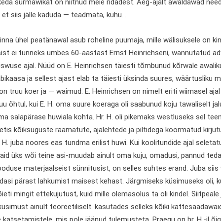
 keda surmawikat on niitnud meie ridadest. Aeg-ajalt awaldawad nee
, et siis jälle kaduda — teadmata, kuhu...
inna ühel peatänawal asub roheline puumaja, mille wälisuksele on ki
sist ei tunneks umbes 60-aastast Ernst Heinrichseni, wannutatud ad
iswuse ajal. Nüüd on E. Heinrichsen täiesti tõmbunud kõrwale awali
bikaasa ja sellest ajast elab ta täiesti üksinda suures, wäärtusliku
on truu koer ja — waimud. E. Heinrichsen on nimelt eriti wiimasel ajal
 õhtul, kui E. H. oma suure koeraga oli saabunud koju tawaliselt jal
ma salapärase huwiala kohta. Hr. H. oli pikemaks westluseks sel tee
tis kõiksuguste raamatute, ajalehtede ja piltidega koormatud kirjutu
 H. juba noores eas tundma erilist huwi. Kui koolitundide ajal seleta
aid üks wõi teine asi-muudab ainult oma kuju, omadusi, pannud teda
oduse materjaalseist sünnitusist, on selles suhtes erand. Juba siis 
edasi pärast lahkumist maisest kehast. Järgmiseks küsimuseks oli, 
õieti mingit ettekujutust, kuid mille olemasolus ta oli kindel. Siitpeal
küsimust ainult teoreetiliselt. kasutades selleks kõiki kättesaadawai
le katsetamistele, mis pole jäänud tulemusteta. Praegu on hr. H.-il 