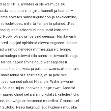
 aeg." Hr. H. arwates ei ole waimude elu
e aastatuhandeid mängima kannelt ja laulma! —
t tema arwates samasugune töö ja askeldamine,
s luuletuses, mille ta temale kirjutanud. „Kas
masugused iseloomud, nagu neid kohtame
d. Pool-totraid ja tõsiseid geeniusi. Nähtawasti
red, algajad spiritistid olewat sagedasti hädas
ewad waimud nendega mitmesuguseid tempe.
 waimudega tulewat olla samuti ettewaatlik, nagu
d. Nende paljastamine nõud wat sagedasti
d seda hästi uskuda ja palunud waimu, et see talle
nistanud siis spiritistile, et ta pole see,
etised waimud jätnud H. rahule. Wahete-wahel
a lõbusas tujus, naerwat ja naljatawat. Aastaid
 juures olnud sel ajal mitu külalist, kelledest üks
imene, kes wäga armastanud muusikat. Otsustatud
tsutükki. Peagi hakanud laud hüplema muusika