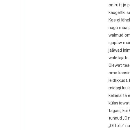
on rutt ja 
kaugeltki s
Kas ei läh
nagu maa p
waimud oma
igapäw mais
jääwad inim
waletajate
Olewat tead
oma kaasin
leidlikkust
midagi luul
kellena ta
külastawat 
tagasi, kui
tunnud „Ot
„Otto'le" 