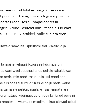
 muuseas olnud lühikest aega Kuressaare
ist poolt, kuid peagi hakkas tegema praktilisi
-äärses rohelises elumajas aadressil
gisel krundil asuvad minu teada nüüd kaks
a 19.11.1932 artikkel, mille siin ära toon:
vaid saavutisi spiritismi alal. Valelikud ja
 ta maine kehagi? Kuigi see küsimus on
äewani weel suutnud anda sellele rahuldawat
ha seda, mis saab meist siis, kui omaksed
me siis tõesti surnud?
Kas ei hõlju meie waim
a wiimsele puhkepaigale, et siis lennata ära
surematuse küsimusega on aga kerkinud esile nii
e uus maailm — waimude maailm — kus elawad edasi