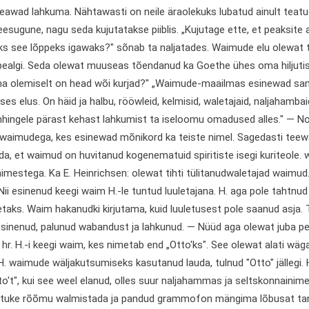
peawad lahkuma. Nähtawasti on neile äraolekuks lubatud ainult teatud
eesugune, nagu seda kujutatakse piiblis. „Kujutage ette, et peaksit
eks see lõppeks igawaks?" sõnab ta naljatades. Waimude elu olewa
ealgi. Seda olewat muuseas tõen
danud ka Goethe ühes oma hiljutise
 olemiselt on head wõi kurjad?" „Waimude-maailmas esinewad sa
es elus. On häid ja halbu, rööwleid, kelmisid, waletajaid, naljahambai
hingele pärast kehast lahkumist ta iseloomu omadused alles." — Noo
 waimudega, kes esinewad mõnikord ka teiste nimel. Sagedasti te
a, et waimud on huvitanud kogenematuid spiritiste isegi kuriteole.
imestega. Ka E. Heinrichsen: olewat tihti tülitanudwaletajad waimu
. Nii esinenud keegi waim H.-le tuntud luuletajana. H. aga pole tahtnu
etaks. Waim hakanudki kirjutama, kuid luuletusest pole saanud asja. Tun
 esinenud, palunud wabandust ja lahkunud. — Nüüd aga olewat juba p
hr. H.-i keegi waim, kes nimetab end „Otto'ks". See olewat alati wäg
 H. waimude wäljakutsumiseks kasutanud lauda, tulnud "Otto" jällegi. H.
to't", kui see weel elanud, olles suur naljahammas ja seltskonnain
natuke rõõmu walmistada ja pandud grammofon mängima lõbusat tan