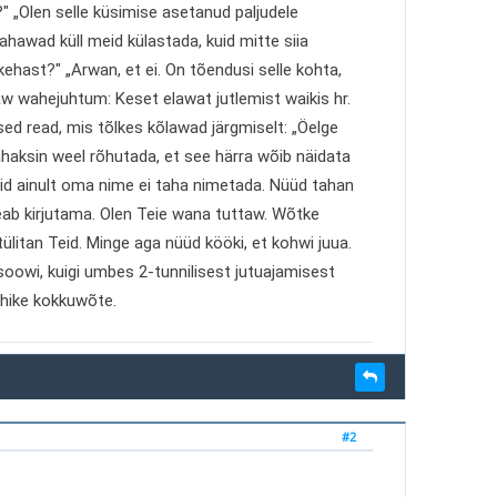
" „Olen selle küsimise asetanud paljudele
hawad küll meid külastada, kuid mitte siia
ehast?" „Arwan, et ei. On tõendusi selle kohta,
aw wahejuhtum: Keset elawat jutlemist waikis hr.
lsed read, mis tõlkes kõlawad järgmiselt: „Öelge
 Tahaksin weel rõhutada, et see härra wõib näidata
kuid ainult oma nime ei taha nimetada. Nüüd tahan
 peab kirjutama. Olen Teie wana tuttaw. Wõtke
ülitan Teid. Minge aga nüüd kööki, et kohwi juua.
oowi, kuigi umbes 2-tunnilisest jutuajamisest
hike kokkuwõte.
#2