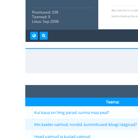
We now live in a nat
Postitused: 338
banks destroy the e
Teemad: 9
Liitus: Sep 2006
Teema:
Kui kaua on hing pärast surma maa peal?
Mis keeles vaimud, tondid, kummitused ikkagi räägivad?
Head vaimud ja kurjad vaimud