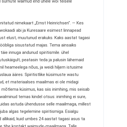
d surnute waimud end ühele wõi teisele
nnitatud nimekaart „Ernst Heinrichsen". — Kes
wokaadi abi ja Kuresaare esimest linnapead
kust elust, muutunud erakuks. Kaks aastat tagasi
 mööbliga sisustatud majas. Tema ainsaiks
 täie innuga andunud spiritismile. ühel
utuskäigult, peatasin teda ja palusin lähemaid
mil heameelega nõus, ja weidi hiljem istusime
slaua ääres. Spiritistlike küsimuste wastu
tud, et materiaalses
maailmas ei ole midagi
 mõtlema küsimus, kas siis inimhing, mis seisab
walminud temas kindel otsus: inimhing ei sure,
kuidas astuda ühendusse selle maailmaga, millest
e juba algas tegelemine spiritismiga. Esialgu
d allikaid, kuid umbes 24 aastat tagasi asus ta
õige tihe kontakt waimude-maailmaga. Talle