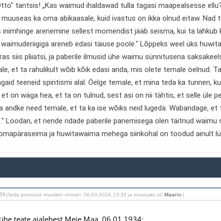
Otto" tantsis! „Kas waimud ihaldawad tulla tagasi maapealsesse ellu?
muuseas ka oma abikaasale, kuid ivastus on ikka olnud eitaw. Nad ta
s inimhinge arenemine sellest momendist jääb seisma, kui ta lahkub k
 waimuderiigiga areneb edasi täiuse poole." Lõppeks weel üks huwit
aras siis pliiatsi, ja paberile ilmusid ühe waimu sünnitusena saksakee
rale, et ta rahulikult wõib kõik edasi anda, mis olete temale öelnud.
gaid teeneid spiritismi alal. Öelge temale, et mina teda ka tunnen, 
 et on wäga hea, et ta on tulnud, sest asi on nii tähtis, et selle üle
a andke need temale, et ta ka ise wõiks neid lugeda. Wabandage, et t
." Loodan, et nende ridade paberile panemisega olen täitnud waimu s
omapäraseima ja huwitawaima mehega siinkohal on toodud ainult lü
:34
(Seda postitust muudeti viimati: 06-03-2024, 23:33 ja muutjaks oli
Maario
.)
 ühe teate ajalehest Meie Maa, 06.01.1934: