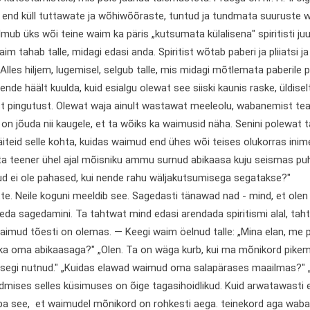
end küll tuttawate ja wõhiwõõraste, tuntud ja tundmata suuruste wa
lmub üks wõi teine waim ka päris „kutsumata külalisena" spiritisti juur
aim tahab talle, midagi edasi anda. Spiritist wõtab paberi ja pliiatsi ja
. Alles hiljem, lugemisel, selgub talle, mis midagi mõtlemata paberile
ende häält kuulda, kuid esialgu olewat see siiski kaunis raske, üldi
ist pingutust. Olewat waja ainult wastawat meeleolu, wabanemist te
on jõuda nii kaugele, et ta wõiks ka waimusid näha. Senini polewat 
näiteid selle kohta, kuidas waimud end ühes wõi teises olukorras ini
ta teener ühel ajal mõisniku ammu surnud abikaasa kuju seismas puh
d ei ole pahased, kui nende rahu wäljakutsumisega segatakse?"
te. Neile koguni meeldib see. Sagedasti tänawad nad - mind, et olen 
eda sagedamini. Ta tahtwat mind edasi arendada spiritismi alal, tah
aimud tõesti on olemas. — Keegi waim öelnud talle: „Mina elan, me 
a oma abikaasaga?" „Olen. Ta on wäga kurb, kui ma mõnikord pikema 
isegi nutnud." „Kuidas elawad waimud oma salapärases maailmas?" „
mises selles küsimuses on õige tagasihoidlikud. Kuid arwatawasti e
ba see, et waimudel mõnikord on rohkesti aega. teinekord aga waban