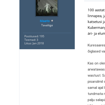
100 aastat
linnapea, j
Maario
katsetusi 
Tavaliige
Kubermangu
äri- ja elu
Postitused: 195
Teemad: 3
Liitus: Jan 2018
Kuresaares 
õiglased v
Kas on ole
arwatawast
wastust. S
pisarsilmil
samal ajal 
tundmata m
palju sala