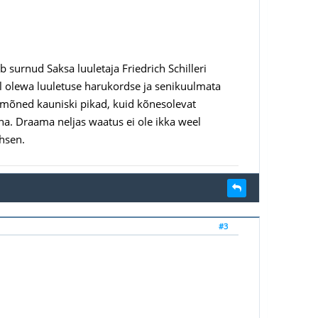
b surnud Saksa luuletaja Friedrich Schilleri
il olewa luuletuse harukordse ja senikuulmata
t mõned kauniski pikad, kuid kõnesolevat
äha. Draama neljas waatus ei ole ikka weel
hsen.
#3