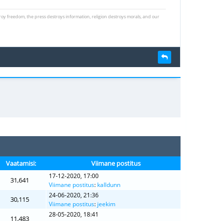
roy freedom, the press destroys information, religion destroys morals, and our
Vaatamisi:
Viimane postitus
17-12-2020, 17:00
31,641
Viimane postitus
:
kalldunn
24-06-2020, 21:36
30,115
Viimane postitus
:
jeekim
28-05-2020, 18:41
11,483