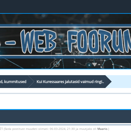
id, kummitused
Kui Kuressaares jalutasid vaimud ringi..
:21
(Seda postitust muudeti viimati: 06-03-2024, 21:30 ja muutjaks oli
Maario
.)