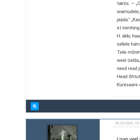
taktis. — „
waimudele, 
jääda." „Ka
et inimhing
H. äkki, ha
sellele här
Teile mõnin
weel öelda,
need read j
Head õhtut
Kuresaare 
06-03-2024, 19
Lisan veel