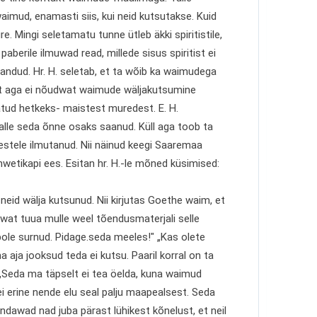
imud, enamasti siis, kui neid kutsutakse. Kuid
e. Mingi seletamatu tunne ütleb äkki spiritistile,
 paberile ilmuwad read, millede sisus spiritist ei
 pandud. Hr. H. seletab, et ta wõib ka waimudega
selt aga ei nõudwat waimude wäljakutsumine
atud hetkeks- maistest muredest. E. H.
talle seda õnne osaks saanud. Küll aga toob ta
mestele ilmutanud. Nii näinud keegi Saaremaa
wetikapi ees. Esitan hr. H.-le mõned küsimised:
neid wälja kutsunud. Nii kirjutas Goethe waim, et
twat tuua mulle weel tõendusmaterjali selle
pole surnud. Pidage.seda meeles!" „Kas olete
aja jooksud teda ei kutsu. Paaril korral on ta
Seda ma täpselt ei tea öelda, kuna waimud
i erine nende elu seal palju maapealsest. Seda
dawad nad juba pärast lühikest kõnelust, et neil