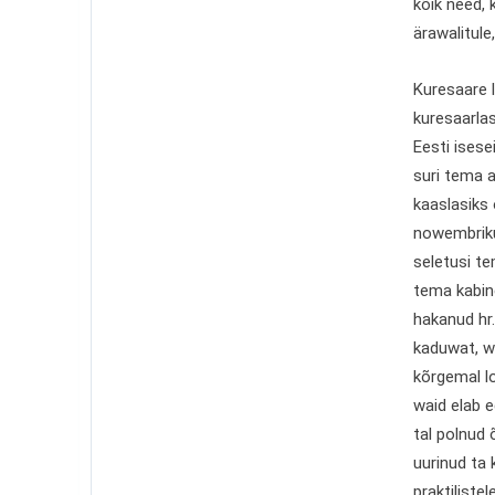
kõik need,
ärawalitule
Kuresaare l
kuresaarla
Eesti isese
suri tema a
kaaslasiks 
nowembrikuu
seletusi te
tema kabine
hakanud hr.
kaduwat, w
kõrgemal lo
waid elab 
tal polnud 
uurinud ta 
praktiliste