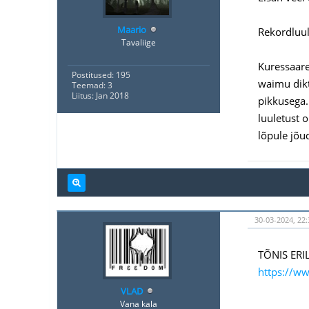
Maario
Rekordluule
Tavaliige
Kuressaares
Postitused: 195
waimu dikt
Teemad: 3
Liitus: Jan 2018
pikkusega.
luuletust 
lõpule jõu
30-03-2024, 22:
TÕNIS ERIL
https://ww
VLAD
Vana kala