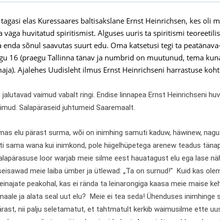
 tagasi elas Kuressaares baltisakslane Ernst Heinrichsen, kes oli
a väga huvitatud spiritismist. Alguses uuris ta spiritismi teoreetil
ja enda sõnul saavutas suurt edu. Oma katsetusi tegi ta peatänava
 16 (praegu Tallinna tänav ja numbrid on muutunud, tema kuna
maja). Ajalehes Uudisleht ilmus Ernst Heinrichseni harrastuse koht
jalutavad vaimud vabalt ringi. Endise linnapea Ernst Heinrichseni huvita
aimud. Salapäraseid juhtumeid Saaremaalt.
mas elu pärast surma, wõi on inimhing samuti kaduw, häwinew, nagu
i sama wana kui inimkond, pole hiigelhüpetega arenew teadus tänap
alapärasuse loor warjab meie silme eest hauatagust elu ega lase nä
 seisawad meie laiba ümber ja ütlewad: „Ta on surnud!" Kuid kas ole
leinajate peakohal, kas ei rända ta leinarongiga kaasa meie maise keh
aale ja alata seal uut elu? Meie ei tea seda! Ühenduses inimhinge 
pärast, nii palju seletamatut, et tahtmatult kerkib waimusilme ett