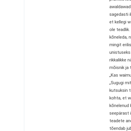
awaldawad 
sagedasti i
et kellegi w
ole teadlik
kõneleda, n
mingit eril
unistuseks 
rikkalikke 
mõisnik ja 
„Kas waimu
„Sugugi mit
kutsuksin t
kohta, et w
kõnelenud k
seepärast 
teadete and
tõendab ju