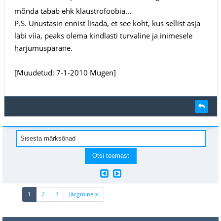
mõnda tabab ehk klaustrofoobia...
P.S. Unustasin ennist lisada, et see koht, kus sellist asja
läbi viia, peaks olema kindlasti turvaline ja inimesele
harjumuspärane.
[Muudetud: 7-1-2010 Mugen]
(current)
1
2
3
Järgmine