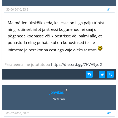
30-06-2010, 23:51
#1
Ma mõtlen ükskõik keda, kellesse on liiga palju tühist
ning rutiinset infot ja stressi kogunenud, ei saaj u
põgeneda koopasse või kloostrisse või palmi alla, et
puhastuda ning puhata kui on kohustused teiste
inimeste ja perekonna eest aga vaja oleks restarti.
Parateemaline jutututuba
https://discord.gg/7HVH9yqG
Jõhvikas
Veteran
01-07-2010, 00:01
#2