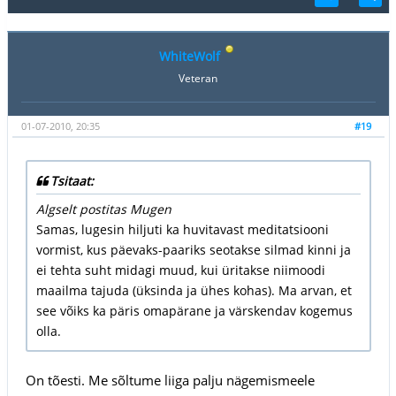
WhiteWolf
Veteran
01-07-2010, 20:35
#19
Tsitaat:
Algselt postitas Mugen
Samas, lugesin hiljuti ka huvitavast meditatsiooni
vormist, kus päevaks-paariks seotakse silmad kinni ja
ei tehta suht midagi muud, kui üritakse niimoodi
maailma tajuda (üksinda ja ühes kohas). Ma arvan, et
see võiks ka päris omapärane ja värskendav kogemus
olla.
On tõesti. Me sõltume liiga palju nägemismeele