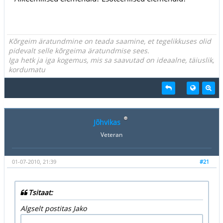
Kõrgeim äratundmine on teada saamine, et tegelikkuses olid
pidevalt selle kõrgeima äratundmise sees.
Iga hetk ja iga kogemus, mis sa saavutad on ideaalne, täiuslik,
kordumatu
Jõhvikas
Veteran
01-07-2010, 21:39
#21
Tsitaat:
Algselt postitas Jako