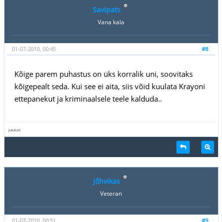
Savipats
Vana kala
01-07-2010, 00:45
#8
Kõige parem puhastus on üks korralik uni, soovitaks
kõigepealt seda. Kui see ei aita, siis võid kuulata Krayoni
ettepanekut ja kriminaalsele teele kalduda..
Jutukas!
Jõhvikas
Veteran
01-07-2010, 00:51
#9