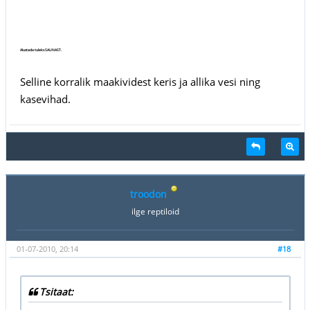
Alustada tuleks SAUNAST.
Selline korralik maakividest keris ja allika vesi ning
kasevihad.
troodon
ilge reptiloid
01-07-2010, 20:14
#18
Tsitaat: