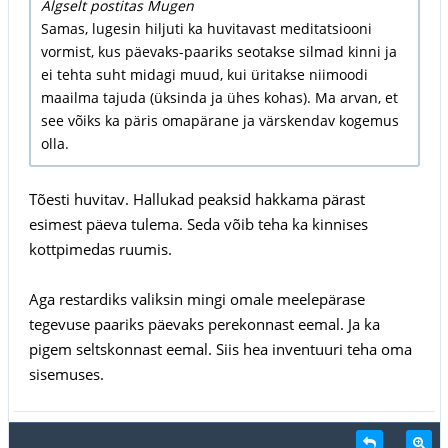
Algselt postitas Mugen
Samas, lugesin hiljuti ka huvitavast meditatsiooni
vormist, kus päevaks-paariks seotakse silmad kinni ja
ei tehta suht midagi muud, kui üritakse niimoodi
maailma tajuda (üksinda ja ühes kohas). Ma arvan, et
see võiks ka päris omapärane ja värskendav kogemus
olla.
Tõesti huvitav. Hallukad peaksid hakkama pärast
esimest päeva tulema. Seda võib teha ka kinnises
kottpimedas ruumis.
Aga restardiks valiksin mingi omale meelepärase
tegevuse paariks päevaks perekonnast eemal. Ja ka
pigem seltskonnast eemal. Siis hea inventuuri teha oma
sisemuses.