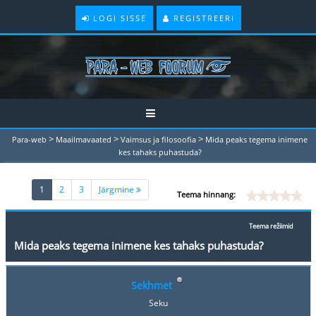
LOGI SISSE
REGISTREERI
>
>
>
Para-web
Maailmavaated
Vaimsus ja filosoofia
Mida peaks tegema inimene
kes tahaks puhastuda?
(current)
1
2
3
Järgmine
Teema hinnang:
Teema režiimid
Mida peaks tegema inimene kes tahaks puhastuda?
Sekhmet
Seku