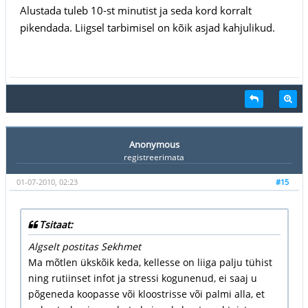
Alustada tuleb 10-st minutist ja seda kord korralt
pikendada. Liigsel tarbimisel on kõik asjad kahjulikud.
Anonymous
registreerimata
01-07-2010, 02:23
#15
Tsitaat:
Algselt postitas Sekhmet
Ma mõtlen ükskõik keda, kellesse on liiga palju tühist
ning rutiinset infot ja stressi kogunenud, ei saaj u
põgeneda koopasse või kloostrisse või palmi alla, et