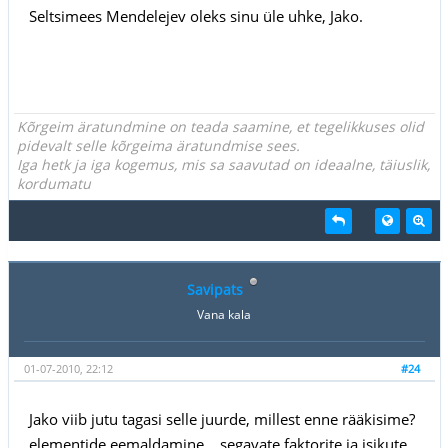
Seltsimees Mendelejev oleks sinu üle uhke, Jako.
Kõrgeim äratundmine on teada saamine, et tegelikkuses olid
pidevalt selle kõrgeima äratundmise sees.
Iga hetk ja iga kogemus, mis sa saavutad on ideaalne, täiuslik,
kordumatu
Savipats
Vana kala
01-07-2010, 22:12
#24
Jako viib jutu tagasi selle juurde, millest enne rääkisime?
elementide eemaldamine... segavate faktorite ja isikute