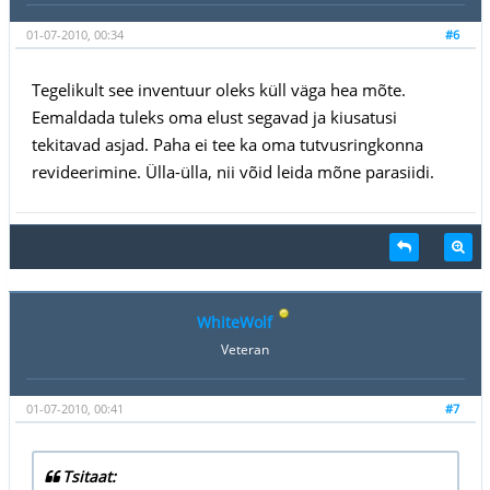
01-07-2010, 00:34
#6
Tegelikult see inventuur oleks küll väga hea mõte.
Eemaldada tuleks oma elust segavad ja kiusatusi
tekitavad asjad. Paha ei tee ka oma tutvusringkonna
revideerimine. Ülla-ülla, nii võid leida mõne parasiidi.
WhiteWolf
Veteran
01-07-2010, 00:41
#7
Tsitaat: