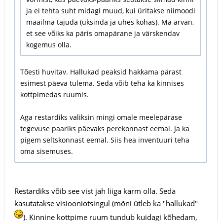
ja ei tehta suht midagi muud, kui üritakse niimoodi
maailma tajuda (üksinda ja ühes kohas). Ma arvan,
et see võiks ka päris omapärane ja värskendav
kogemus olla.
Tõesti huvitav. Hallukad peaksid hakkama pärast
esimest päeva tulema. Seda võib teha ka kinnises
kottpimedas ruumis.
Aga restardiks valiksin mingi omale meelepärase
tegevuse paariks päevaks perekonnast eemal. Ja ka
pigem seltskonnast eemal. Siis hea inventuuri teha
oma sisemuses.
Restardiks võib see vist jah liiga karm olla. Seda
kasutatakse visiooniotsingul (mõni ütleb ka "hallukad"
). Kinnine kottpime ruum tundub kuidagi kõhedam,