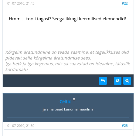
01-07-2010, 21:43
#22
Hmm... kooli tagasi? Seega ikkagi keemilised elemendid!
Kõrgeim äratundmine on teada saamine, et tegelikkuses olid
pidevalt selle kõrgeima äratundmise sees.
Iga hetk ja iga kogemus, mis sa saavutad on ideaalne, täiuslik,
kordumatu
Celtic
ja sina pead kandma maailma
01-07-2010, 21:50
#23