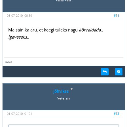
Vana kala
01-07-2010, 00:59
#11
Ma sain ka aru, et keegi tuleks nagu
kõrvaldada..
igaveseks..
Jutukas!
Jõhvikas
Veteran
01-07-2010, 01:01
#12