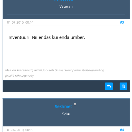
Veteran
01-07-2010, 00:14
#3
Inventuuri. Nii endas kui enda ümber.
Maa on kvantarvuti, millel jookseb Uniwersumi parim strateegiamäng.
(isiklik tähelepanek)
Sekhmet
Seku
01-07-2010, 00:19
#4