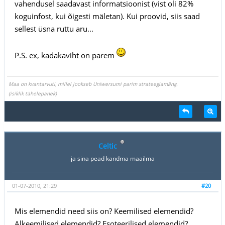
vahendusel saadavast informatsioonist (vist oli 82%
koguinfost, kui õigesti mäletan). Kui proovid, siis saad
sellest üsna ruttu aru...
P.S. ex, kadakaviht on parem
Maa on kvantarvuti, millel jookseb Uniwersumi parim strateegiamäng.
(isiklik tähelepanek)
Celtic
ja sina pead kandma maailma
01-07-2010, 21:29
#20
Mis elemendid need siis on? Keemilised elemendid?
Alkeemilised elemendid? Esoteerilised elemendid?