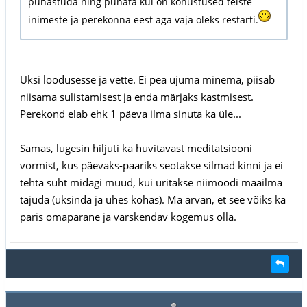
puhastuda ning puhata kui on kohustused teiste
inimeste ja perekonna eest aga vaja oleks restarti.
Üksi loodusesse ja vette. Ei pea ujuma minema, piisab
niisama sulistamisest ja enda märjaks kastmisest.
Perekond elab ehk 1 päeva ilma sinuta ka üle...
Samas, lugesin hiljuti ka huvitavast meditatsiooni
vormist, kus päevaks-paariks seotakse silmad kinni ja ei
tehta suht midagi muud, kui üritakse niimoodi maailma
tajuda (üksinda ja ühes kohas). Ma arvan, et see võiks ka
päris omapärane ja värskendav kogemus olla.