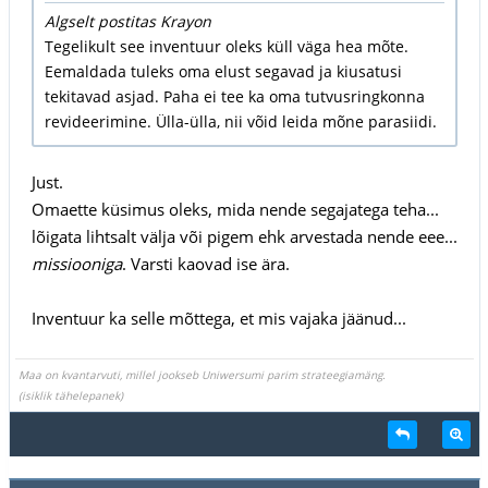
Algselt postitas Krayon
Tegelikult see inventuur oleks küll väga hea mõte.
Eemaldada tuleks oma elust segavad ja kiusatusi
tekitavad asjad. Paha ei tee ka oma tutvusringkonna
revideerimine. Ülla-ülla, nii võid leida mõne parasiidi.
Just.
Omaette küsimus oleks, mida nende segajatega teha...
lõigata lihtsalt välja või pigem ehk arvestada nende eee...
missiooniga
. Varsti kaovad ise ära.
Inventuur ka selle mõttega, et mis vajaka jäänud...
Maa on kvantarvuti, millel jookseb Uniwersumi parim strateegiamäng.
(isiklik tähelepanek)