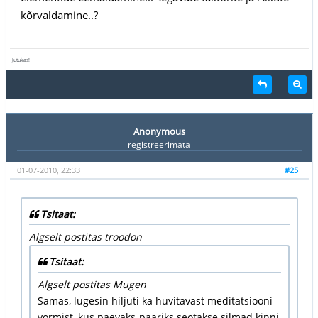
kõrvaldamine..?
Jutukas!
Anonymous
registreerimata
01-07-2010, 22:33
#25
Tsitaat:
Algselt postitas troodon
Tsitaat:
Algselt postitas Mugen
Samas, lugesin hiljuti ka huvitavast meditatsiooni
vormist, kus päevaks-paariks seotakse silmad kinni