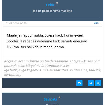
Celtic
ja sina pead kandma maailma
01-07-2010, 00:55
#10
Maale ja näpud mulda. Stress kaob kui imeväel.
Soodes ja rabades viibimine lööb samuti energiad
liikuma, siis hakkab inimene looma.
Kõrgeim äratundmine on teada saamine, et tegelikkuses olid
pidevalt selle kõrgeima äratundmise sees.
Iga hetk ja iga kogemus, mis sa saavutad on ideaalne, täiuslik,
kordumatu
Savipats