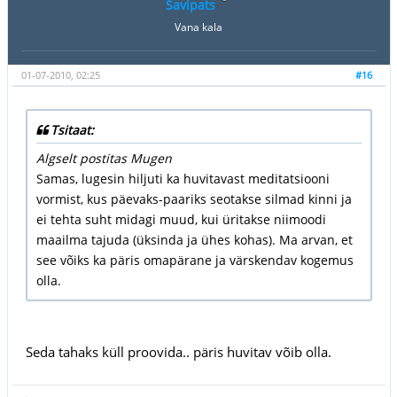
Savipats
Vana kala
01-07-2010, 02:25
#16
Tsitaat:
Algselt postitas Mugen
Samas, lugesin hiljuti ka huvitavast meditatsiooni
vormist, kus päevaks-paariks seotakse silmad kinni ja
ei tehta suht midagi muud, kui üritakse niimoodi
maailma tajuda (üksinda ja ühes kohas). Ma arvan, et
see võiks ka päris omapärane ja värskendav kogemus
olla.
Seda tahaks küll proovida.. päris huvitav võib olla.