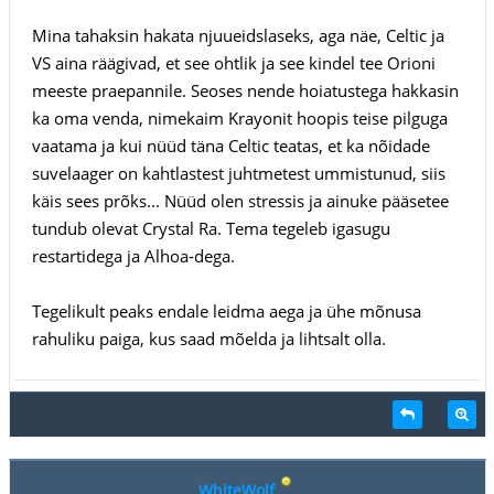
Mina tahaksin hakata njuueidslaseks, aga näe, Celtic ja
VS aina räägivad, et see ohtlik ja see kindel tee Orioni
meeste praepannile. Seoses nende hoiatustega hakkasin
ka oma venda, nimekaim Krayonit hoopis teise pilguga
vaatama ja kui nüüd täna Celtic teatas, et ka nõidade
suvelaager on kahtlastest juhtmetest ummistunud, siis
käis sees prõks... Nüüd olen stressis ja ainuke pääsetee
tundub olevat Crystal Ra. Tema tegeleb igasugu
restartidega ja Alhoa-dega.
Tegelikult peaks endale leidma aega ja ühe mõnusa
rahuliku paiga, kus saad mõelda ja lihtsalt olla.
WhiteWolf