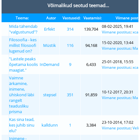
Võimalikud seotud teemad...
Teema:
Autor
Vastuseid:
Vaatamisi:
Viimane posti
Mida tähendab
08-02-2025, 19:41
Erfekt
314
139,704
"valgustunud"?
Viimane postitus
:
xca
Filosoofia - kes
15-02-2020, 13:44
millist filosoofi
Müstik
116
94,168
Viimane postitus
:
Man
lugenud on?
"Lastele peaks
25-01-2018, 15:55
õpetama koolis
InDemand
9
6,433
Viimane postitus
:
xca
maagiat."
Vaimne
ärkamine,
inimene,
10-12-2017, 20:31
ühiskond läbi
stepsel
351
91,859
Viimane postitus
:
Man
rangelt
teadusliku
prisma
Kas sina tead,
23-10-2014, 17:02
kes juhib sinu
kalldunn
1
3,384
Viimane postitus
:
Veli
elu?
Inimene -