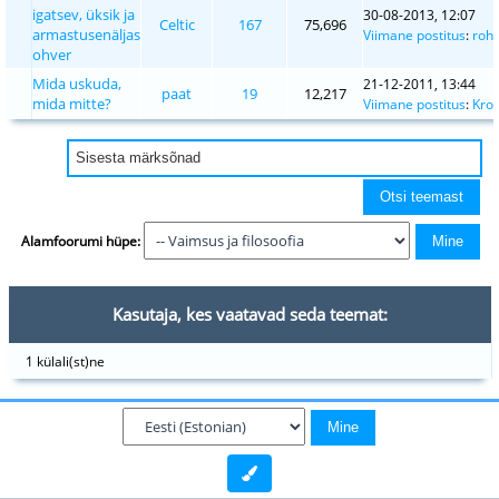
igatsev, üksik ja
30-08-2013, 12:07
Celtic
167
75,696
armastusenäljas
Viimane postitus
:
roh
ohver
Mida uskuda,
21-12-2011, 13:44
paat
19
12,217
mida mitte?
Viimane postitus
:
Kro
Alamfoorumi hüpe:
Kasutaja, kes vaatavad seda teemat:
1 külali(st)ne