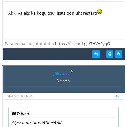
Äkki vajaks ka kogu tsivilisatsioon üht restarti
Parateemaline jutututuba
https://discord.gg/7HVH9yqG
Jõhvikas
Veteran
01-07-2010, 00:20
#5
Tsitaat:
Algselt postitas WhiteWolf