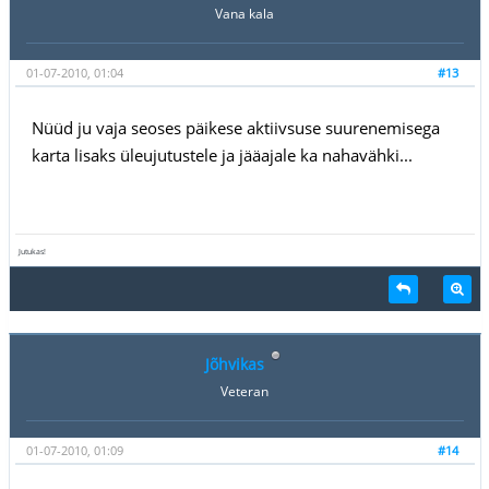
Vana kala
01-07-2010, 01:04
#13
Nüüd ju vaja seoses päikese aktiivsuse suurenemisega
karta lisaks üleujutustele ja jääajale ka nahavähki...
Jutukas!
Jõhvikas
Veteran
01-07-2010, 01:09
#14