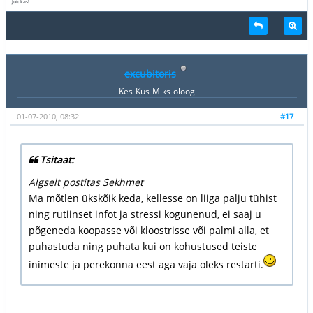
Jutukas!
excubitoris
Kes-Kus-Miks-oloog
01-07-2010, 08:32
#17
Tsitaat:
Algselt postitas Sekhmet
Ma mõtlen ükskõik keda, kellesse on liiga palju tühist
ning rutiinset infot ja stressi kogunenud, ei saaj u
põgeneda koopasse või kloostrisse või palmi alla, et
puhastuda ning puhata kui on kohustused teiste
inimeste ja perekonna eest aga vaja oleks restarti.