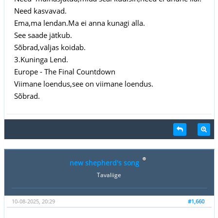
Need kasvavad.
Ema,ma lendan.Ma ei anna kunagi alla.
See saade jätkub.
Sõbrad,väljas koidab.
3.Kuninga Lend.
Europe - The Final Countdown
Viimane loendus,see on viimane loendus.
Sõbrad.
new shepherd's song
Tavaliige
10-08-2025, 20:29
#1,660