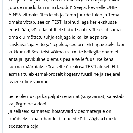
juurde muidu kui minu kaudu!" Seega, kes selle ÜHE-
AINSA viimaks üles leiab ja Tema juurde tuleb ja Tema
omaks võtab, see on TESTI läbinud, aga kes eksitusse
edasi jääb, või edaspidi eksitatud saab, või kes niisama
oma elu mõttetu tühja-tähjaga ja kallist aega ära-
raiskava "aja-viitega" tegeleb, see on TESTI igaveseks läbi
kukkunud! Sest teist võimalust mitte kellegile enam ei
anta ja Igavikuline olemus peale selle füüsilise keha
surma määratakse ära selle üheainsa TESTI alusel. Ehk
esmalt tuleb esmakordselt kogetav füüsiline ja seejärel
igavukuline vaimne!
Selle olemust ja ka paljutki enamat (sügavamat) kajastab
ka järgmine video!
Ja selliseid sarnaseid hoiatavaid videomaterjale on
nüüdseks juba tuhandeid ja need kõik räägivad meile
sedasama asja!