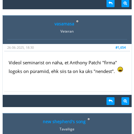
vasamasa
Veteran
26-06-2025, 18:30
#1,654
Videol seminarist on näha, et Anthony Patchi "firma"
logoks on püramiid, ehk siis ta on ka üks "nendest".
new shepherd's song
Tavaliige