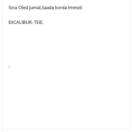
Sina Oled Jumal,Saada korda Imesid.
EXCALIBUR.-TEIE.
-
rm