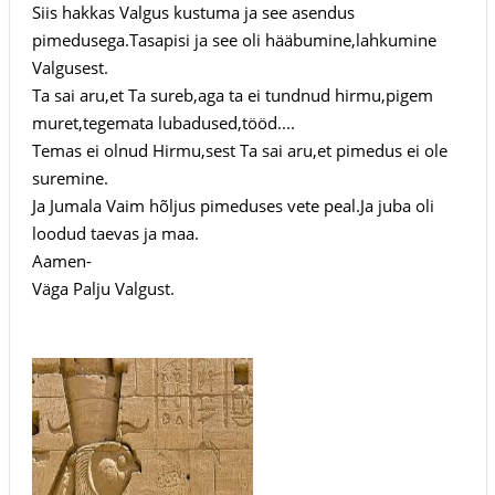
Siis hakkas Valgus kustuma ja see asendus
pimedusega.Tasapisi ja see oli hääbumine,lahkumine
Valgusest.
Ta sai aru,et Ta sureb,aga ta ei tundnud hirmu,pigem
muret,tegemata lubadused,tööd....
Temas ei olnud Hirmu,sest Ta sai aru,et pimedus ei ole
suremine.
Ja Jumala Vaim hõljus pimeduses vete peal.Ja juba oli
loodud taevas ja maa.
Aamen-
Väga Palju Valgust.