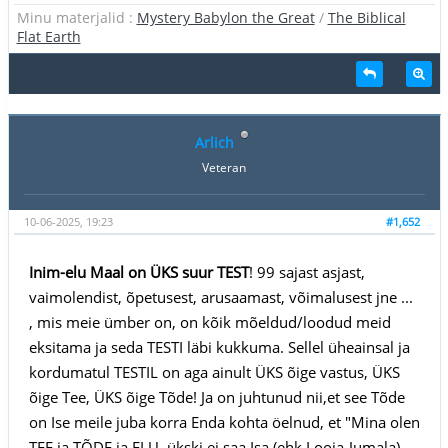
Minu materjalid :
Mystery Babylon the Great
/
The Biblical
Flat Earth
Arlich
Veteran
10-06-2025, 19:23
#1,652
Inim-elu Maal on ÜKS suur TEST
! 99 sajast asjast,
vaimolendist, õpetusest, arusaamast, võimalusest jne ...
, mis meie ümber on, on kõik mõeldud/loodud meid
eksitama ja seda TESTI läbi kukkuma. Sellel üheainsal ja
kordumatul TESTIL on aga ainult ÜKS õige vastus, ÜKS
õige Tee, ÜKS õige Tõde! Ja on juhtunud nii,et see Tõde
on Ise meile juba korra Enda kohta öelnud, et "Mina olen
TEE ja TÕDE ja ELU, ükski ei saa Isa (ehk Looja-Jumala)