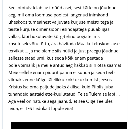
See infotulv leiab just nüüd aset, sest kätte on jõudnud
aeg, mil oma loomuse poolest langenud inimkond
üheskoos tumeainest väljuvate kurjuse meistritega ja
teiste kurjuse dimensiooni esindajatega püüab igas
vallas, läbi hukutavate kõrg-tehnoloogiate jms
kasutuselevõtu tõttu, ära hävitada Maa kui eluskoosluse
tervikut ... ja me oleme siis nüüd ja just praegu jõudnud
sellesse staadiumi, kus seda kõik enam peatada
pole võimalik ja meile antud aeg hakkab siin otsa saama!
Meie sellele enam pidurit panna ei suuda ja seda teeb
viimaks enne kõige täielikku kokkukukkumist Jeesus
Kristus Ise oma paljude jaoks äkilise, kuid Piiblis juba
tuhandeid aastaid ette-kuulutatud, Teise Tulemise läbi ...
Aga veel on natuke aega jäänud, et see Õige Tee üles
leida, et TEST edukalt lõpule viia!