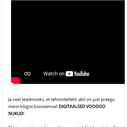
Ja veel teadmiseks, et tehisintellekti abil on just praegu
meist kõigist koostamisel
DIGITAALSED VOODOO
NUKUD
!