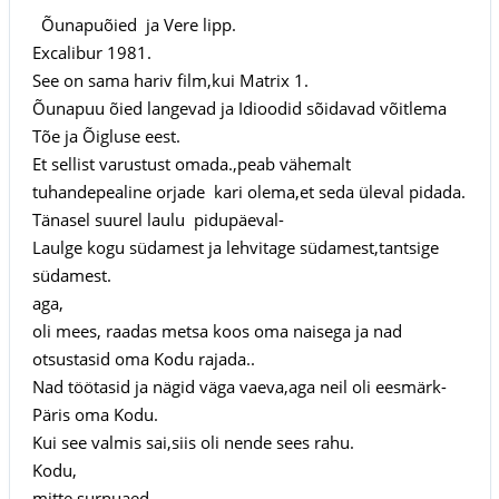
Õunapuõied ja Vere lipp.
Excalibur 1981.
See on sama hariv film,kui Matrix 1.
Õunapuu õied langevad ja Idioodid sõidavad võitlema
Tõe ja Õigluse eest.
Et sellist varustust omada.,peab vähemalt
tuhandepealine orjade kari olema,et seda üleval pidada.
Tänasel suurel laulu pidupäeval-
Laulge kogu südamest ja lehvitage südamest,tantsige
südamest.
aga,
oli mees, raadas metsa koos oma naisega ja nad
otsustasid oma Kodu rajada..
Nad töötasid ja nägid väga vaeva,aga neil oli eesmärk-
Päris oma Kodu.
Kui see valmis sai,siis oli nende sees rahu.
Kodu,
mitte surnuaed.