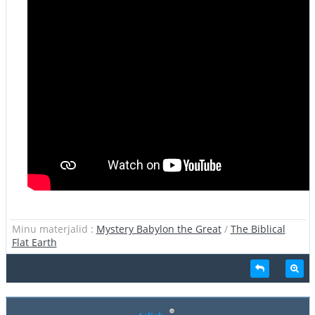
Minu materjalid :
Mystery Babylon the Great
/
The Biblical
Flat Earth