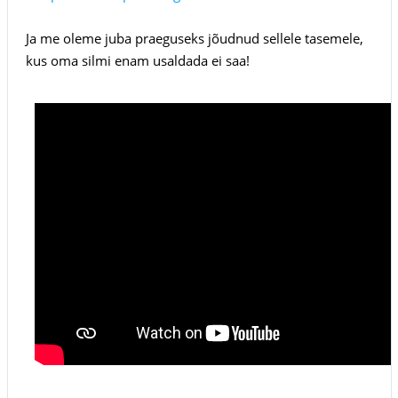
Ja me oleme juba praeguseks jõudnud sellele tasemele,
kus oma silmi enam usaldada ei saa!