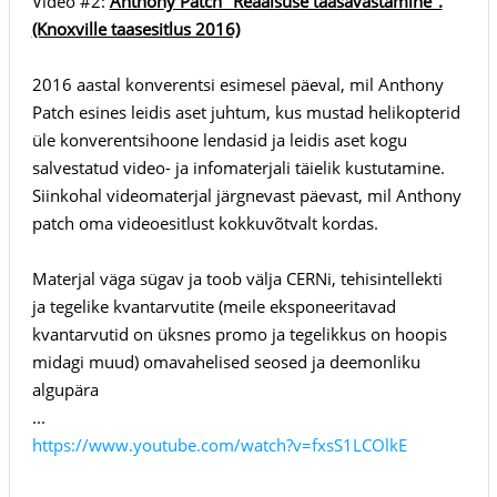
Video #2:
Anthony Patch "Reaalsuse taasavastamine".
(Knoxville taasesitlus 2016)
2016 aastal konverentsi esimesel päeval, mil Anthony
Patch esines leidis aset juhtum, kus mustad helikopterid
üle konverentsihoone lendasid ja leidis aset kogu
salvestatud video- ja infomaterjali täielik kustutamine.
Siinkohal videomaterjal järgnevast päevast, mil Anthony
patch oma videoesitlust kokkuvõtvalt kordas.
Materjal väga sügav ja toob välja CERNi, tehisintellekti
ja tegelike kvantarvutite (meile eksponeeritavad
kvantarvutid on üksnes promo ja tegelikkus on hoopis
midagi muud) omavahelised seosed ja deemonliku
algupära
...
https://www.youtube.com/watch?v=fxsS1LCOlkE