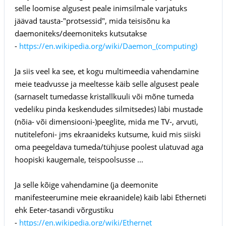
selle loomise algusest peale inimsilmale varjatuks
jäävad tausta-"protsessid", mida teisisõnu ka
daemoniteks/deemoniteks kutsutakse
-
https://en.wikipedia.org/wiki/Daemon_(computing)
Ja siis veel ka see, et kogu multimeedia vahendamine
meie teadvusse ja meeltesse käib selle algusest peale
(sarnaselt tumedasse kristallkuuli või mõne tumeda
vedeliku pinda keskendudes silmitsedes) läbi mustade
(nõia- või dimensiooni-)peeglite, mida me TV-, arvuti,
nutitelefoni- jms ekraanideks kutsume, kuid mis siiski
oma peegeldava tumeda/tühjuse poolest ulatuvad aga
hoopiski kaugemale, teispoolsusse ...
Ja selle kõige vahendamine (ja deemonite
manifesteerumine meie ekraanidele) käib läbi Etherneti
ehk Eeter-tasandi võrgustiku
-
https://en.wikipedia.org/wiki/Ethernet