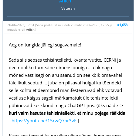
Arlich
Veteran
26-06-2025, 17:51
#1,653
(Seda postitust muudeti viimati: 26-06-2025, 17:55 ja
muutjaks oli
Arlich
.)
Aeg on tungida jällegi sügavamale!
Seda siis seoses tehisintellekti, kvantarvutite, CERNi ja
deemonliku tumeaine dimensiooniga ... ehk nagu
mõned vast isegi on aru saanud on see kõik omavahel
täielikult seotud ... juba on piisaval hulgal ka tõendeid
selle kohta et deemonid manifesteeruvad ehk võtavad
vestluse käigus sageli märkamatult üle tehisintellektil
põhinevaid keskkondi nagu ChatGPT jms. (üks näide ->
kuri vaim kasutas tehisintellekti, et minu pojaga rääkida
-
https://youtu.be/15rwQ7ar3vE
)
Kuna see temaatika on väga väga sügav, kuna on oma