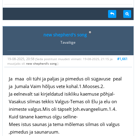
new shepherd's song
Tavaliige
19-08-2025, 20:58
#1,661
(Seda postitust muudeti viimati: 19-08-2025, 21:15 ja
muutjaks oli
new shepherd's song
.)
Ja maa oli tühi ja paljas ja pimedus oli sügavuse peal
ja Jumala Vaim hõljus vete kohal.1.Mooses.2.
Ja eelnevalt sai kirjeldatud isikliku kaemuse põhjal-
Vasakus silmas tekkis Valgus-Temas oli Elu ja elu on
inimeste valgus.Mis oli täpselt Joh.evangeelium.1.4.
Kuid tänane kaemus olgu selline-
Mees istus saunas ja tema mõlemas silmas oli valgus
,pimedus ja saunaruum.