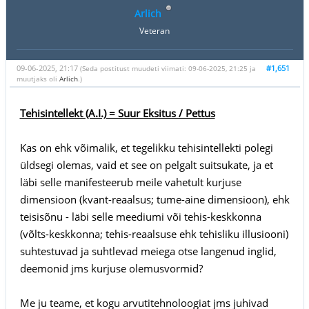
Arlich
Veteran
09-06-2025, 21:17
#1,651
(Seda postitust muudeti viimati: 09-06-2025, 21:25 ja
muutjaks oli
Arlich
.)
Tehisintellekt (A.I.) = Suur Eksitus / Pettus
Kas on ehk võimalik, et tegelikku tehisintellekti polegi
üldsegi olemas, vaid et see on pelgalt suitsukate, ja et
läbi selle manifesteerub meile vahetult kurjuse
dimensioon (kvant-reaalsus; tume-aine dimensioon), ehk
teisisõnu - läbi selle meediumi või tehis-keskkonna
(võlts-keskkonna; tehis-reaalsuse ehk tehisliku illusiooni)
suhtestuvad ja suhtlevad meiega otse langenud inglid,
deemonid jms kurjuse olemusvormid?
Me ju teame, et kogu arvutitehnoloogiat jms juhivad