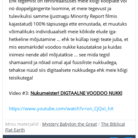
Ehk tegemist on tehisreaalsuses meie kõigi koopiate või
nö doppelgängerite loomine, et meie tegevust ja
tulevikulisi samme (justnagu Minority Report filmis
kajastatud) 100% täpsusega ette ennustada, et muutuks
võimalikuks individuaalselt meie kõikide elude iga-
hetkeline mõjutamine ... ehk te küllap isegi teate juba, et
mis eesmärkidel voodoo nukke kasutatakse ja kuidas
inimesi nende abil mõjutatkse ... see mida tegid
shamaanid ja nõiad omal ajal füüsiliste nukkudega,
tehakse nüüd siis digitaalsete nukkudega ehk meie kõigi
teisikutega!
Video #3:
Nukumeister! DIGTAALNE VOODOO NUKK!
https://www.youtube.com/watch?v=on_CjQxI_hA
Minu materjalid :
Mystery Babylon the Great
/
The Biblical
Flat Earth