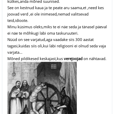
kütkes,anda mõned suunised.
See on kestnud kaua ja te peate aru saama,et ,need kes
joovad verd ,ei ole inimesed,nemad valitsevad
teid,idioote.
Minu küsimus oleks,miks te ei näe seda ja tänasel päeval
ei näe te mõhkugi läbi oma taskuruuteri.
Nüüd on see varjatud,aga vaadake siis 300 aastat
tagasi,kuidas siis oli,kui läbi religiooni ei olnud seda vaja
varjata...
Mõned pildikesed keskajast,kus
verejoojad
on nähtavad.