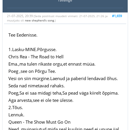
Tavaliige
21-07-2025, 20:39
#1,659
(Seda postitust muudeti viimati: 21-07-2025, 21:26 ja
muutjaks oli
new shepherd's song
.)
Tee Eedenisse.
1.Lasku-MINE.Põrgusse.
Chris Rea - The Road to Hell
Ema.,ma tulen rikaste orgu,et ennast müüa.
Poeg ,see on Põrgu Tee.
Vesi on siin mürgine.Laenud ja paberid lendavad õhus.
Seda nad nimetavad rahaks.
Poeg,Sa ei saa midagi teha,Sa pead väga kiirelt õppima.
Aga arvesta,see ei ole tee ülesse.
2.Tõus.
Lennuk.
Queen - The Show Must Go On
Need muinasjutud,mida seal kuulsin,need ei unune iial.