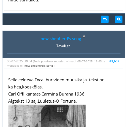
new shepherd's song
Tavaliige
05-07-2025, 19:34
#1,657
(Seda postitust muudeti viimati: 05-07-2025, 19:43 ja
muutjaks oli
new shepherd's song
.)
Selle eelneva Excalibur video muusika ja tekst on
ka hea,kooskõlas.
Carl Offi kantaat-Carmina Burana 1936.
Algtekst 13 saj.Luuletus-O Fortuna.