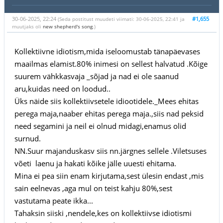
30-06-2025, 22:24
#1,655
(Seda postitust muudeti viimati: 30-06-2025, 22:41 ja
muutjaks oli
new shepherd's song
.)
Kollektiivne idiotism,mida iseloomustab tänapäevases
maailmas elamist.80% inimesi on sellest halvatud .Kõige
suurem vähkkasvaja _sõjad ja nad ei ole saanud
aru,kuidas need on loodud..
Üks näide siis kollektiivsetele idiootidele._Mees ehitas
perega maja,naaber ehitas perega maja.,siis nad peksid
need segamini ja neil ei olnud midagi,enamus olid
surnud.
NN.Suur majanduskasv siis nn.järgnes sellele .Viletsuses
võeti laenu ja hakati kõike jälle uuesti ehitama.
Mina ei pea siin enam kirjutama,sest ülesin endast ,mis
sain eelnevas ,aga mul on teist kahju 80%,sest
vastutama peate ikka...
Tahaksin siiski ,nendele,kes on kollektiivse idiotismi