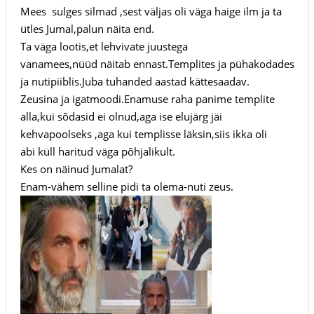
Mees sulges silmad ,sest väljas oli väga haige ilm ja ta
ütles Jumal,palun näita end.
Ta väga lootis,et lehvivate juustega
vanamees,nüüd näitab ennast.Templites ja pühakodades
ja nutipiiblis.Juba tuhanded aastad kättesaadav.
Zeusina ja igatmoodi.Enamuse raha panime templite
alla,kui sõdasid ei olnud,aga ise elujärg jäi
kehvapoolseks ,aga kui templisse läksin,siis ikka oli
abi küll haritud väga põhjalikult.
Kes on näinud Jumalat?
Enam-vähem selline pidi ta olema-nuti zeus.