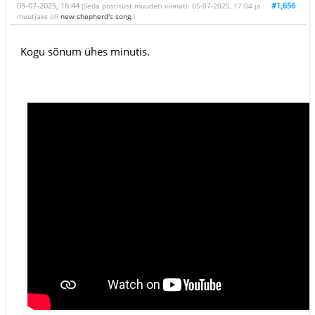
05-07-2025, 16:44
#1,656
(Seda postitust muudeti viimati: 05-07-2025, 17:04 ja
muutjaks oli
new shepherd's song
.)
Kogu sõnum ühes minutis.