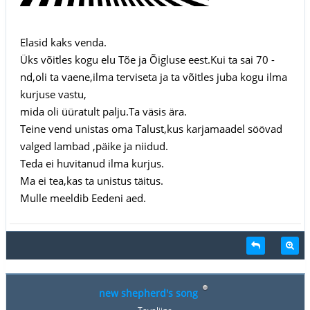
Elasid kaks venda.
Üks võitles kogu elu Tõe ja Õigluse eest.Kui ta sai 70 -
nd,oli ta vaene,ilma terviseta ja ta võitles juba kogu ilma
kurjuse vastu,
mida oli üüratult palju.Ta väsis ära.
Teine vend unistas oma Talust,kus karjamaadel söövad
valged lambad ,päike ja niidud.
Teda ei huvitanud ilma kurjus.
Ma ei tea,kas ta unistus täitus.
Mulle meeldib Eedeni aed.
new shepherd's song