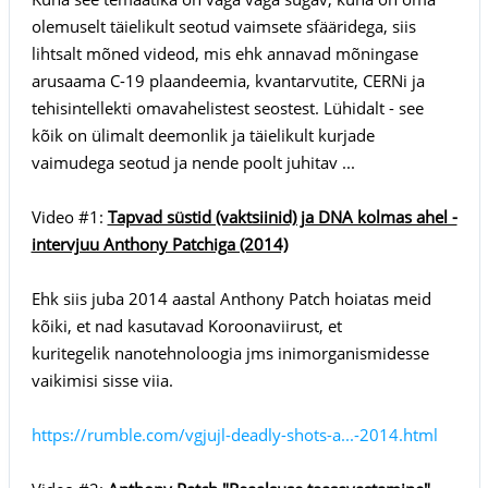
olemuselt täielikult seotud vaimsete sfääridega, siis
lihtsalt mõned videod, mis ehk annavad mõningase
arusaama C-19 plaandeemia, kvantarvutite, CERNi ja
tehisintellekti omavahelistest seostest. Lühidalt - see
kõik on ülimalt deemonlik ja täielikult kurjade
vaimudega seotud ja nende poolt juhitav ...
Video #1:
Tapvad süstid (vaktsiinid) ja DNA kolmas ahel -
intervjuu Anthony Patchiga (2014)
Ehk siis juba 2014 aastal Anthony Patch hoiatas meid
kõiki, et nad kasutavad Koroonaviirust, et
kuritegelik nanotehnoloogia jms inimorganismidesse
vaikimisi sisse viia.
https://rumble.com/vgjujl-deadly-shots-a...-2014.html