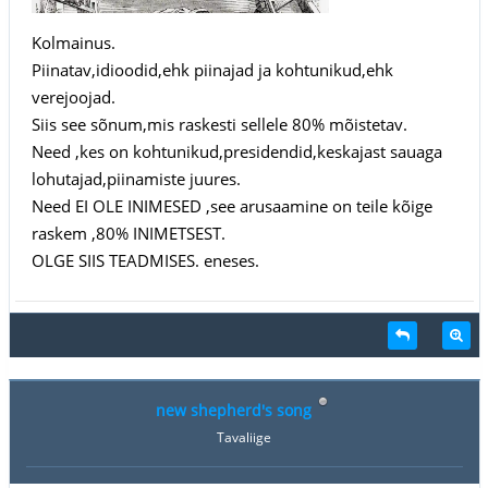
Kolmainus.
Piinatav,idioodid,ehk piinajad ja kohtunikud,ehk
verejoojad.
Siis see sõnum,mis raskesti sellele 80% mõistetav.
Need ,kes on kohtunikud,presidendid,keskajast sauaga
lohutajad,piinamiste juures.
Need EI OLE INIMESED ,see arusaamine on teile kõige
raskem ,80% INIMETSEST.
OLGE SIIS TEADMISES. eneses.
new shepherd's song
Tavaliige