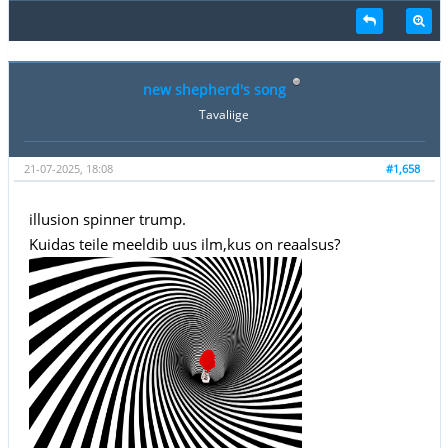
new shepherd's song
Tavaliige
21-07-2025, 18:08
#1,658
illusion spinner trump.
Kuidas teile meeldib uus ilm,kus on reaalsus?