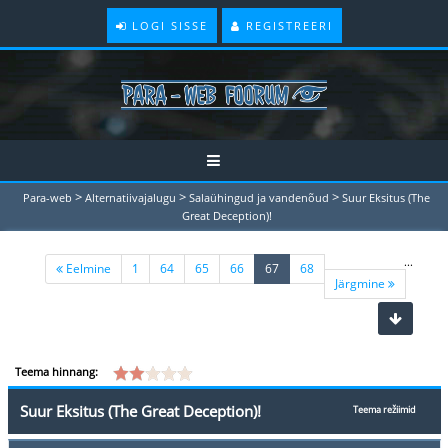
LOGI SISSE
REGISTREERI
>
>
>
Para-web
Alternatiivajalugu
Salaühingud ja vandenõud
Suur Eksitus (The
Great Deception)!
...
(current)
Eelmine
1
64
65
66
67
68
Järgmine
Teema hinnang:
Suur Eksitus (The Great Deception)!
Teema režiimid