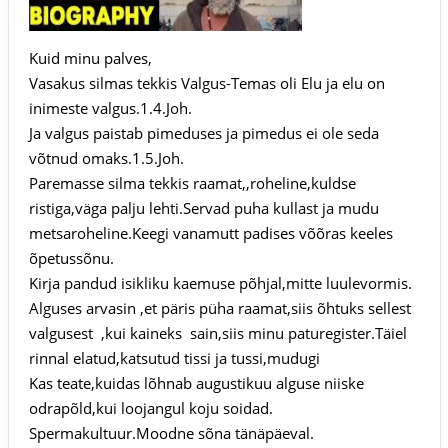
Kuid minu palves,
Vasakus silmas tekkis Valgus-Temas oli Elu ja elu on
inimeste valgus.1.4.Joh.
Ja valgus paistab pimeduses ja pimedus ei ole seda
võtnud omaks.1.5.Joh.
Paremasse silma tekkis raamat,,roheline,kuldse
ristiga,väga palju lehti.Servad puha kullast ja mudu
metsaroheline.Keegi vanamutt padises võõras keeles
õpetussõnu.
Kirja pandud isikliku kaemuse põhjal,mitte luulevormis.
Alguses arvasin ,et päris püha raamat,siis õhtuks sellest
valgusest ,kui kaineks sain,siis minu paturegister.Täiel
rinnal elatud,katsutud tissi ja tussi,mudugi
Kas teate,kuidas lõhnab augustikuu alguse niiske
odrapõld,kui loojangul koju soidad.
Spermakultuur.Moodne sõna tänäpäeval.