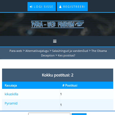
LOGI SISSE
REGISTREERI
>
>
>
Para-web
Alternatiivajalugu
Salaühingud ja vandenõud
The Obama
>
Deception
Kes postitas?
Kokku postitusi: 2
Kasutaja
# Postitusi
kikaskilla
1
Pyramid
1