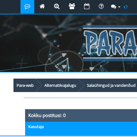
Para-web
Alternatiivajalugu
Salaühingud ja vandenõud
Kokku postitusi: 0
Kasutaja