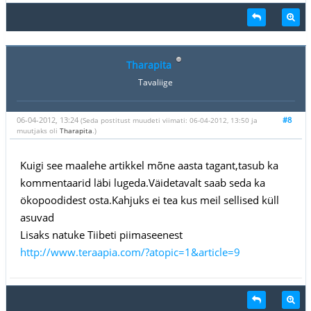
Tharapita
Tavaliige
06-04-2012, 13:24
#8
(Seda postitust muudeti viimati: 06-04-2012, 13:50 ja
muutjaks oli
Tharapita
.)
Kuigi see maalehe artikkel mõne aasta tagant,tasub ka
kommentaarid läbi lugeda.Väidetavalt saab seda ka
ökopoodidest osta.Kahjuks ei tea kus meil sellised küll
asuvad
Lisaks natuke Tiibeti piimaseenest
http://www.teraapia.com/?atopic=1&article=9