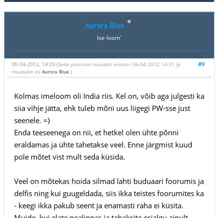
Aurora Blue
Ise-loom'
06-04-2012, 14:29
#9
(Seda postitust muudeti viimati: 06-04-2012, 14:31 ja
muutjaks oli
Aurora Blue
.)
Kolmas imeloom oli India riis. Kel on, võib aga julgesti ka
siia vihje jätta, ehk tuleb mõni uus liigegi PW-sse just
seenele. =)
Enda teeseenega on nii, et hetkel olen ühte põnni
eraldamas ja ühte tahetakse veel. Enne järgmist kuud
pole mõtet vist mult seda küsida.
Veel on mõtekas hoida silmad lahti buduaari foorumis ja
delfis ning kui guugeldada, siis ikka teistes foorumites ka
- keegi ikka pakub seent ja enamasti raha ei küsita.
Muide, kui elate pealinnas ja tahaksite esialgu ainult