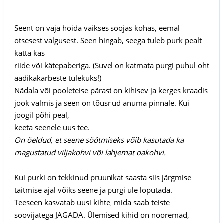
Seent on vaja hoida vaikses soojas kohas, eemal
otsesest valgusest.
Seen hingab
, seega tuleb purk pealt
katta kas
riide või kätepaberiga. (Suvel on katmata purgi puhul oht
äädikakärbeste tulekuks!)
Nädala või pooleteise pärast on kihisev ja kerges kraadis
jook valmis ja seen on tõusnud anuma pinnale. Kui
joogil põhi peal,
keeta seenele uus tee.
On öeldud, et seene söötmiseks võib kasutada ka
magustatud viljakohvi või lahjemat oakohvi.
Kui purki on tekkinud pruunikat saasta siis järgmise
täitmise ajal võiks seene ja purgi üle loputada.
Teeseen kasvatab uusi kihte, mida saab teiste
soovijatega JAGADA. Ülemised kihid on nooremad,