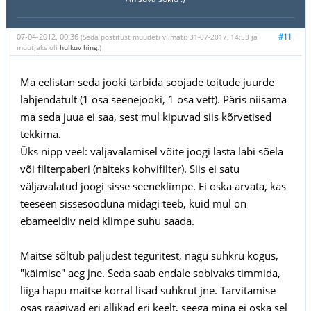
07-04-2012, 00:36
#11
(Seda postitust muudeti viimati: 31-07-2017, 14:53 ja
muutjaks oli
hulkuv hing
.)
Ma eelistan seda jooki tarbida soojade toitude juurde
lahjendatult (1 osa seenejooki, 1 osa vett). Päris niisama
ma seda juua ei saa, sest mul kipuvad siis kõrvetised
tekkima.
Üks nipp veel: väljavalamisel võite joogi lasta läbi sõela
või filterpaberi (näiteks kohvifilter). Siis ei satu
väljavalatud joogi sisse seeneklimpe. Ei oska arvata, kas
teeseen sissesööduna midagi teeb, kuid mul on
ebameeldiv neid klimpe suhu saada.
Maitse sõltub paljudest teguritest, nagu suhkru kogus,
"käimise" aeg jne. Seda saab endale sobivaks timmida,
liiga hapu maitse korral lisad suhkrut jne. Tarvitamise
osas räägivad eri allikad eri keelt, seega mina ei oska sel