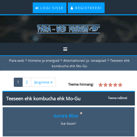
LOGI SISSE
REGISTREERI
>
>
>
Para-web
Inimene ja energiad
Alternatiivravi ja -teraapiad
Teeseen ehk
kombucha ehk Mo-Gu
(current)
1
2
Järgmine
Teema hinnang:
Teeseen ehk kombucha ehk Mo-Gu
Teema režiimid
Aurora Blue
Ise-loom'