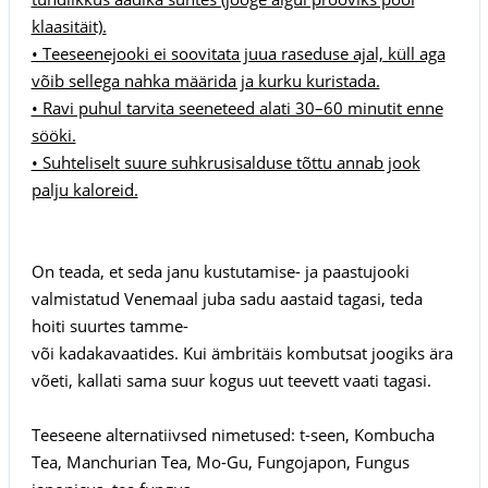
klaasitäit).
• Teeseenejooki ei soovitata juua raseduse ajal, küll aga
võib sellega nahka määrida ja kurku kuristada.
• Ravi puhul tarvita seeneteed alati 30–60 minutit enne
sööki.
• Suhteliselt suure suhkrusisalduse tõttu annab jook
palju kaloreid.
On teada, et seda janu kustutamise- ja paastujooki
valmistatud Venemaal juba sadu aastaid tagasi, teda
hoiti suurtes tamme-
või kadakavaatides. Kui ämbritäis kombutsat joogiks ära
võeti, kallati sama suur kogus uut teevett vaati tagasi.
Teeseene alternatiivsed nimetused: t-seen, Kombucha
Tea, Manchurian Tea, Mo-Gu, Fungojapon, Fungus