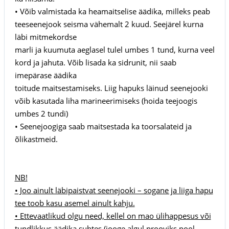
• Võib valmistada ka heamaitselise äädika, milleks peab
teeseenejook seisma vähemalt 2 kuud. Seejärel kurna
läbi mitmekordse
marli ja kuumuta aeglasel tulel umbes 1 tund, kurna veel
kord ja jahuta. Võib lisada ka sidrunit, nii saab
imepärase äädika
toitude maitsestamiseks. Liig hapuks läinud seenejooki
võib kasutada liha marineerimiseks (hoida teejoogis
umbes 2 tundi)
• Seenejoogiga saab maitsestada ka toorsalateid ja
õlikastmeid.
NB!
• Joo ainult läbipaistvat seenejooki – sogane ja liiga hapu
tee toob kasu asemel ainult kahju.
• Ettevaatlikud olgu need, kellel on mao ülihappesus või
tundlikkus äädika suhtes (jooge algul prooviks pool