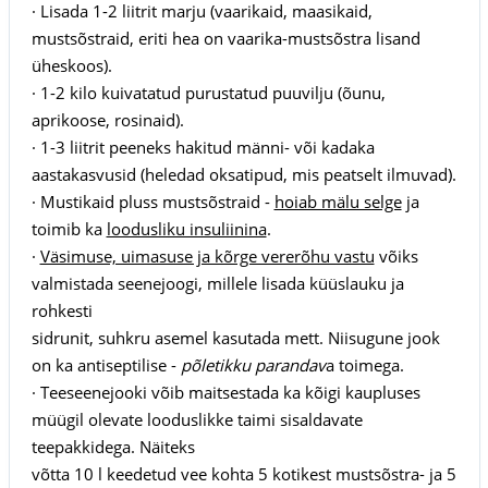
· Lisada 1-2 liitrit marju (vaarikaid, maasikaid,
mustsõstraid, eriti hea on vaarika-mustsõstra lisand
üheskoos).
· 1-2 kilo kuivatatud purustatud puuvilju (õunu,
aprikoose, rosinaid).
· 1-3 liitrit peeneks hakitud männi- või kadaka
aastakasvusid (heledad oksatipud, mis peatselt ilmuvad).
· Mustikaid pluss mustsõstraid -
hoiab mälu selge
ja
toimib ka
loodusliku insuliinina
.
·
Väsimuse, uimasuse ja kõrge vererõhu vastu
võiks
valmistada seenejoogi, millele lisada küüslauku ja
rohkesti
sidrunit, suhkru asemel kasutada mett. Niisugune jook
on ka antiseptilise -
põletikku parandav
a toimega.
· Teeseenejooki võib maitsestada ka kõigi kaupluses
müügil olevate looduslikke taimi sisaldavate
teepakkidega. Näiteks
võtta 10 l keedetud vee kohta 5 kotikest mustsõstra- ja 5