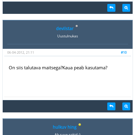
devilstar
Uustulnukas
06-04-2012, 21:11
#10
On siis talutava maitsega?Kaua peab kasutama?
hulkuv hing
Ah suva sokid :)