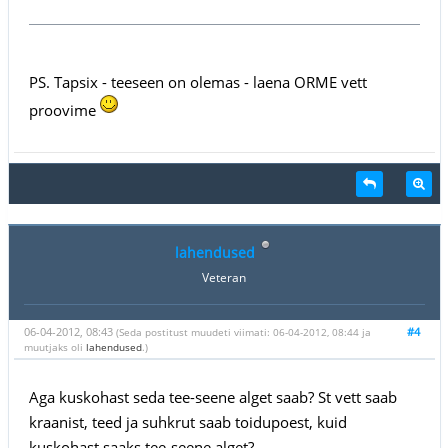
PS. Tapsix - teeseen on olemas - laena ORME vett
proovime
lahendused
Veteran
06-04-2012, 08:43
#4
(Seda postitust muudeti viimati: 06-04-2012, 08:44 ja
muutjaks oli
lahendused
.)
Aga kuskohast seda tee-seene alget saab? St vett saab
kraanist, teed ja suhkrut saab toidupoest, kuid
kuskohast saaks tee-seene alget?