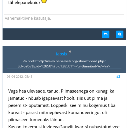
tähelepanekuid?
Vähemaktiivne kasutaja.
tapsix
<a href="http://www.para-web.org/showthread.php?
tid=5967&pid=128501#pid128501"><u>Bännitud</u></a>
06-04-2012, 05:45
#2
Väga hea ülevaade, tänud. Piimaseenega on kunagi ka
jamatud - nõuab igapäevast hoolt, siis uut piima ja
pesemist-loputamist. Lõppeski see minu kogemus tiba
kurvalt - pärast mitmepäevast komandeeringut oli
piimaseen tumedaks läinud.
Kas on kogemust kividega(šungiit,kvarts) puhastatud vee