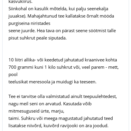
kasvukiirus.
Siinkohal on kasulik mõtelda, kui palju seenekalja
juuakse). Mahajahtunud tee kallatakse õrnalt mööda
purgiseina niristades
seene juurde. Hea tava on pärast seene söötmist talle
pisut suhkrut peale siputada.
10 liitri allika- või keedetud jahutatud kraanivee kohta
700 grammi kuni 1 kilo suhkrut või, veel parem - mett,
pool
teelusikat meresoola ja muidugi ka teeseen.
Tee ei tarvitse olla valmistatud ainult teepuulehtedest,
nagu meil seni on arvatud. Kasutada võib
mitmesuguseid ürte, marju,
taimi. Suhkru või meega magustatud jahutatud teed
lisatakse niivõrd, kuivõrd ravijooki on ära joodud.