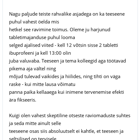
Nagu paljude teiste rahvalike asjadega on ka teeseene
puhul vahest öelda mis
hetkel see ravimine toimus. Oleme ju harjunud
tabletimajanduse puhul looma
selged ajalised viited - kell 12 võtsin sisse 2 tabletti
ibuprofeeni ja kell 13:00 olin
juba valuvaba. Teeseen ja tema kolleegid aga töötavad
pikema aja vältel ning
mõjud tulevad vaikides ja hiilides, ning tihti on väga
raske - kui mitte lausa võimatu
panna paika kellaaega kui inimene tervenemise efekti
ära fikseeris.
Kuigi olen vahest skeptiline otseste raviomaduste suhtes
ja seda mitte ainult selle
teeseene osas siis absoluutselt ei kahtle, et teeseen ja
seltsilised on tervisele