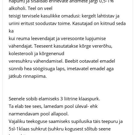
hapum) ja sisaldab erinevate andmete järgi 0,5-1%
alkoholi. Teel on veel
teisigi tervisele kasulikke omadusi: kergelt lahtistav ja
uriini eritust soodustav toime. Kasutajad on kiitnud seda
ka
kui reuma leevendajat ja veresoonte lupjumise
vähendajat. Teeseent kasutatakse kõrge vererõhu,
kolesterooli ja kõrgenenud
veresuhkru vähendamisel. Beebit ootavatel emadel
sünnib hea söögiisuga laps, imetavatel emadel aga
jätkub rinnapiima.
Seenele sobib elamiseks 3 liitrine klaaspurk.
Ta elab tee sees, lamedam pool üleval- ehk
narmendavam pool allapool.
Vajaliku teekoguse saamiseks supilusika täis teepuru ja
5sl-1klaas suhkrut (suhkru kogusest sõltub seene