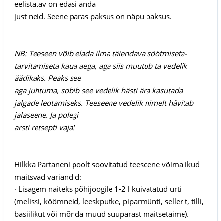
eelistatav on edasi anda
just neid. Seene paras paksus on näpu paksus.
NB: Teeseen võib elada ilma täiendava söötmiseta-
tarvitamiseta kaua aega, aga siis muutub ta vedelik
äädikaks. Peaks see
aga juhtuma, sobib see vedelik hästi ära kasutada
jalgade leotamiseks. Teeseene vedelik nimelt hävitab
jalaseene. Ja polegi
arsti retsepti vaja!
Hilkka Partaneni poolt soovitatud teeseene võimalikud
maitsvad variandid:
· Lisagem näiteks põhijoogile 1-2 l kuivatatud ürti
(melissi, köömneid, leeskputke, piparmünti, sellerit, tilli,
basiilikut või mõnda muud suupärast maitsetaime).