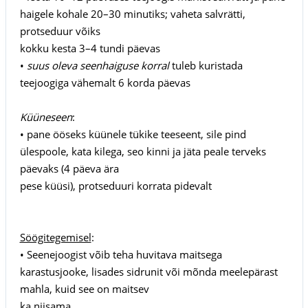
haigele kohale 20–30 minutiks; vaheta salvrätti,
protseduur võiks
kokku kesta 3–4 tundi päevas
•
suus oleva seenhaiguse korral
tuleb kuristada
teejoogiga vähemalt 6 korda päevas
Küüneseen
:
• pane ööseks küünele tükike teeseent, sile pind
ülespoole, kata kilega, seo kinni ja jäta peale terveks
päevaks (4 päeva ära
pese küüsi), protseduuri korrata pidevalt
Söögitegemisel
:
• Seenejoogist võib teha huvitava maitsega
karastusjooke, lisades sidrunit või mõnda meelepärast
mahla, kuid see on maitsev
ka niisama.