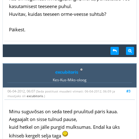
kasutamisest teeseene puhul.
Huvitav, kuidas teeseen orme-veesse suhtub?
Päikest.
excubitoris
Kes-Kus-Miks-oloog
06-04-2012, 06:07
#3
(Seda postitust muudeti viimati: 06-04-2012, 06:09 ja
muutjaks oli
excubitoris
.)
Minu suguvõsas on seda teed pruulitud päris kaua.
Aegaajalt on sisse tulnud pause,
kuid hetkel on jälle purgid mulksumas. Endal ka üks
kihiseb kergelt selja taga