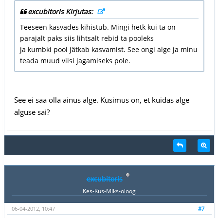
excubitoris Kirjutas:
Teeseen kasvades kihistub. Mingi hetk kui ta on
parajalt paks siis lihtsalt rebid ta pooleks
ja kumbki pool jätkab kasvamist. See ongi alge ja minu
teada muud viisi jagamiseks pole.
See ei saa olla ainus alge. Küsimus on, et kuidas alge
alguse sai?
excubitoris
Kes-Kus-Miks-oloog
06-04-2012, 10:47
#7