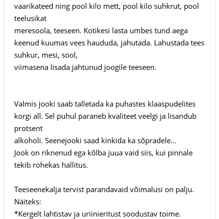
vaarikateed ning pool kilo mett, pool kilo suhkrut, pool
teelusikat
meresoola, teeseen. Kotikesi lasta umbes tund aega
keenud kuumas vees haududa, jahutada. Lahustada tees
suhkur, mesi, sool,
viimasena lisada jahtunud joogile teeseen.
Valmis jooki saab talletada ka puhastes klaaspudelites
korgi all. Sel puhul paraneb kvaliteet veelgi ja lisandub
protsent
alkoholi. Seenejooki saad kinkida ka sõpradele...
Jook on riknenud ega kõlba juua vaid siis, kui pinnale
tekib rohekas hallitus.
Teeseenekalja tervist parandavaid võimalusi on palju.
Näiteks:
*Kergelt lahtistav ja uriinieritust soodustav toime.