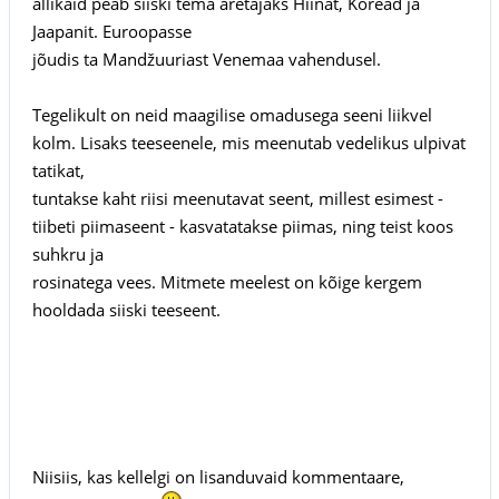
allikaid peab siiski tema aretajaks Hiinat, Koread ja
Jaapanit. Euroopasse
jõudis ta Mandžuuriast Venemaa vahendusel.
Tegelikult on neid maagilise omadusega seeni liikvel
kolm. Lisaks teeseenele, mis meenutab vedelikus ulpivat
tatikat,
tuntakse kaht riisi meenutavat seent, millest esimest -
tiibeti piimaseent - kasvatatakse piimas, ning teist koos
suhkru ja
rosinatega vees. Mitmete meelest on kõige kergem
hooldada siiski teeseent.
Niisiis, kas kellelgi on lisanduvaid kommentaare,