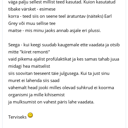
väga palju sellest millist teed kasutad. Kuion kasutatud
tibake värsket - esimese
korra - teed siis on seene teel äratuntav (näiteks) Earl
Grey või muu sellise tee
maitse - mis minu jaoks annab asjale eri plussi.
Seega - kui keegi suudab kaugemale ette vaadata ja otsib
mitte "kiiret remonti"
vaid pikema ajalist profülaktikat ja kes samas tahab juua
midagi hea maitselist
siis soovitan teeseent täie julgusega. Kui ta just sinu
muret ei lahenda siis saad
vähemalt head jooki milles olevad suhkrud ei koorma
organismi ja mille kihisemist
ja mulksumist on vahest päris lahe vaadata.
Terviseks