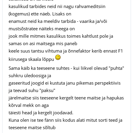
kasulikud tarbides neid nii nagu rahvameditsiin
(kogemus) ette näeb. Lisaks on
enamust neid ka meeldiv tarbida - vaarika ja/või
mustsõstratee näiteks meega on
jook mille mitmes kasulikus toimes kahtlust pole ja
samas on asi maitsega mis paneb
keele suus tantsu vihtuma ja õnnefaktor kerib ennast F1
kiirusega skaala lõppu
Sama käib ka teeseene suhtes - kui liikvel olevad "puhta"
suhkru üledoosiga ja
gaseeritud joogid ei kustuta janu pikemas perspektiivis
ja teevad suhu "paksu"
järelmaitse siis teeseene kergelt teene maitse ja hapukas
kõrval mekk on aga
täiesti head ja kergelt joodavad.
Kuna olen ise tee fänn siis kodus alati mitut sorti teed ja
teeseene maitse sõltub