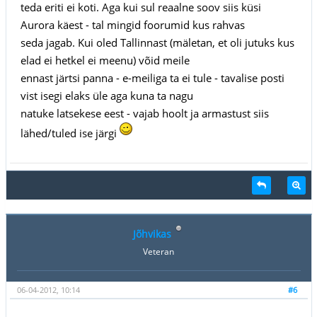
teda eriti ei koti. Aga kui sul reaalne soov siis küsi
Aurora käest - tal mingid foorumid kus rahvas
seda jagab. Kui oled Tallinnast (mäletan, et oli jutuks kus
elad ei hetkel ei meenu) võid meile
ennast järtsi panna - e-meiliga ta ei tule - tavalise posti
vist isegi elaks üle aga kuna ta nagu
natuke latsekese eest - vajab hoolt ja armastust siis
lähed/tuled ise järgi
Jõhvikas
Veteran
06-04-2012, 10:14
#6