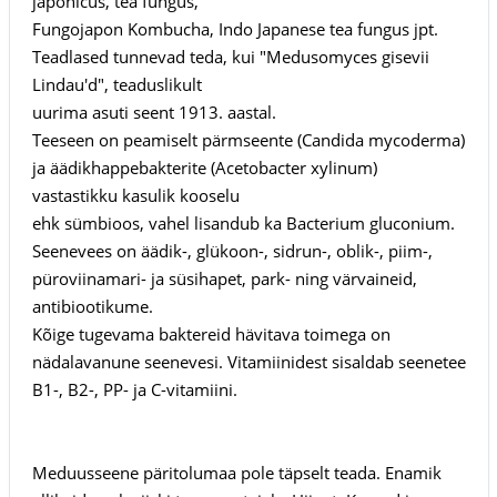
japonicus, tea fungus,
Fungojapon Kombucha, Indo Japanese tea fungus jpt.
Teadlased tunnevad teda, kui "Medusomyces gisevii
Lindau'd", teaduslikult
uurima asuti seent 1913. aastal.
Teeseen on peamiselt pärmseente (Candida mycoderma)
ja äädikhappebakterite (Acetobacter xylinum)
vastastikku kasulik kooselu
ehk sümbioos, vahel lisandub ka Bacterium gluconium.
Seenevees on äädik-, glükoon-, sidrun-, oblik-, piim-,
püroviinamari- ja süsihapet, park- ning värvaineid,
antibiootikume.
Kõige tugevama baktereid hävitava toimega on
nädalavanune seenevesi. Vitamiinidest sisaldab seenetee
B1-, B2-, PP- ja C-vitamiini.
Meduusseene päritolumaa pole täpselt teada. Enamik