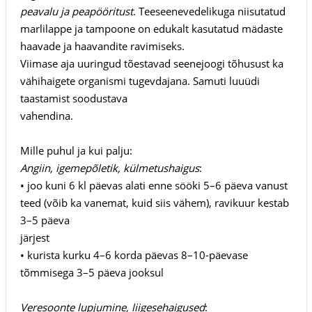
peavalu ja peapööritust
. Teeseenevedelikuga niisutatud
marlilappe ja tampoone on edukalt kasutatud mädaste
haavade ja haavandite ravimiseks.
Viimase aja uuringud tõestavad seenejoogi tõhusust ka
vähihaigete organismi tugevdajana. Samuti luuüdi
taastamist soodustava
vahendina.
Mille puhul ja kui palju:
Angiin, igemepõletik, külmetushaigus
:
• joo kuni 6 kl päevas alati enne sööki 5–6 päeva vanust
teed (võib ka vanemat, kuid siis vähem), ravikuur kestab
3–5 päeva
järjest
• kurista kurku 4–6 korda päevas 8–10-päevase
tõmmisega 3–5 päeva jooksul
Veresoonte lupjumine, liigesehaigused
: