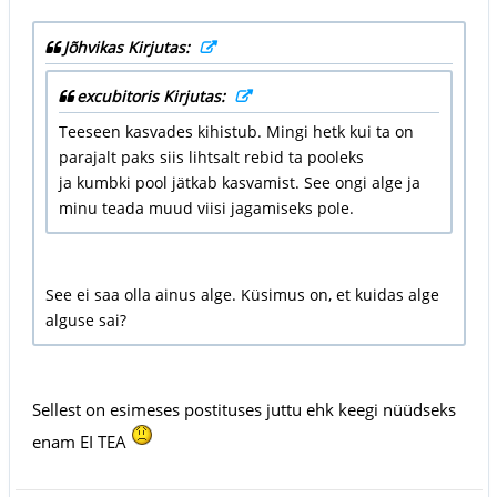
Jõhvikas Kirjutas:
excubitoris Kirjutas:
Teeseen kasvades kihistub. Mingi hetk kui ta on
parajalt paks siis lihtsalt rebid ta pooleks
ja kumbki pool jätkab kasvamist. See ongi alge ja
minu teada muud viisi jagamiseks pole.
See ei saa olla ainus alge. Küsimus on, et kuidas alge
alguse sai?
Sellest on esimeses postituses juttu ehk keegi nüüdseks
enam EI TEA