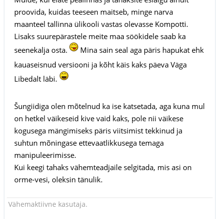
proovida, kuidas teeseen maitseb, minge narva
maanteel tallinna ülikooli vastas olevasse Kompotti.
Lisaks suurepärastele meite maa söökidele saab ka
seenekalja osta.
Mina sain seal aga päris hapukat ehk
kauaseisnud versiooni ja kõht käis kaks päeva Väga
Libedalt läbi.
Šungiidiga olen mõtelnud ka ise katsetada, aga kuna mul
on hetkel väikeseid kive vaid kaks, pole nii väikese
kogusega mängimiseks päris viitsimist tekkinud ja
suhtun mõningase ettevaatlikkusega temaga
manipuleerimisse.
Kui keegi tahaks vähemteadjaile selgitada, mis asi on
orme-vesi, oleksin tänulik.
Vähemaktiivne kasutaja.