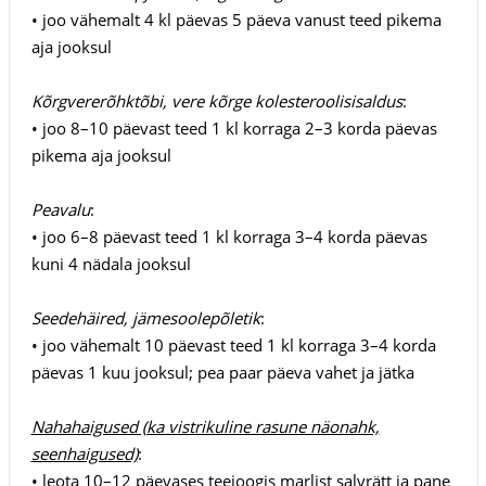
• joo vähemalt 4 kl päevas 5 päeva vanust teed pikema
aja jooksul
Kõrgvererõhktõbi, vere kõrge kolesteroolisisaldus
:
• joo 8–10 päevast teed 1 kl korraga 2–3 korda päevas
pikema aja jooksul
Peavalu
:
• joo 6–8 päevast teed 1 kl korraga 3–4 korda päevas
kuni 4 nädala jooksul
Seedehäired, jämesoolepõletik
:
• joo vähemalt 10 päevast teed 1 kl korraga 3–4 korda
päevas 1 kuu jooksul; pea paar päeva vahet ja jätka
Nahahaigused (ka vistrikuline rasune näonahk,
seenhaigused)
:
• leota 10–12 päevases teejoogis marlist salvrätt ja pane