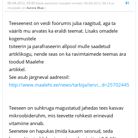
06-04-2012, 03:43
#1
(Seda postitust muudeti viimati: 06-04-2012, 04:14 ja
muutjaks oli
Aurora Blue
.)
Teeseenest on veidi foorumis juba räägitud, aga ta
väärib mu arvates ka eraldi teemat. Lisaks omadele
kogemustele
tsiteerin ja parafraseerin allpool mulle saadetud
artiklikogu, nende seas on ka ravimtaimede teemas ära
toodud Maalehe
artikkel.
See asub järgneval aadressil:
http://www.maaleht.ee/news/tarbija/tervi...d=25702445
Teeseen on suhkruga magustatud jahedas tees kasvav
mikroobiderühm, mis teevette rohkesti erinevaid
vitamiine annab.
Seenetee on hapukas (mida kauem seisnud, seda