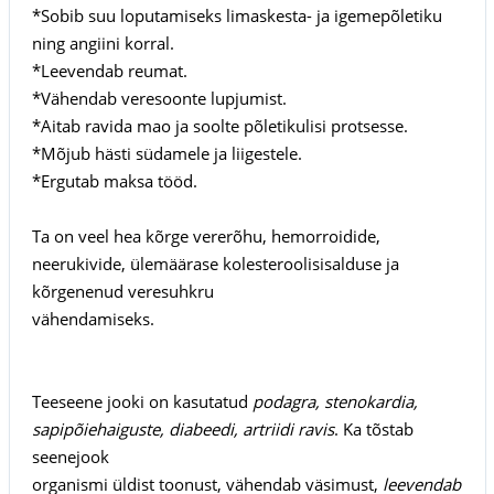
*Sobib suu loputamiseks limaskesta- ja igemepõletiku
ning angiini korral.
*Leevendab reumat.
*Vähendab veresoonte lupjumist.
*Aitab ravida mao ja soolte põletikulisi protsesse.
*Mõjub hästi südamele ja liigestele.
*Ergutab maksa tööd.
Ta on veel hea kõrge vererõhu, hemorroidide,
neerukivide, ülemäärase kolesteroolisisalduse ja
kõrgenenud veresuhkru
vähendamiseks.
Teeseene jooki on kasutatud
podagra, stenokardia,
sapipõiehaiguste, diabeedi, artriidi ravis
. Ka tõstab
seenejook
organismi üldist toonust, vähendab väsimust,
leevendab