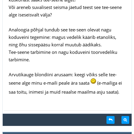
Või areneb suvalisest seisma jäetud teest see tee-seene
alge iseseisvalt välja?
Analoogia põhjal tundub see tee-seen olevat nagu
koduveini tegemine: magus vedelik käärib etanoliks,
ning õhu sissepääsu korral muutub äädikaks.
Tee-seene tarbimine on nagu koduveini toorvedeliku
tarbimine.
Arvutikauge blondiini arusaam: keegi võiks selle tee-
seene alge minu e-maili peale ära saata
(e-mailiga ei
saa toitu, inimesi ja muid reaalse maailma asju saata).