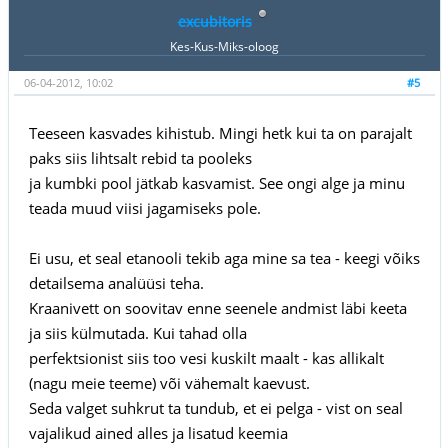
excubitoris
Kes-Kus-Miks-oloog
06-04-2012, 10:02
#5
Teeseen kasvades kihistub. Mingi hetk kui ta on parajalt
paks siis lihtsalt rebid ta pooleks
ja kumbki pool jätkab kasvamist. See ongi alge ja minu
teada muud viisi jagamiseks pole.
Ei usu, et seal etanooli tekib aga mine sa tea - keegi võiks
detailsema analüüsi teha.
Kraanivett on soovitav enne seenele andmist läbi keeta
ja siis külmutada. Kui tahad olla
perfektsionist siis too vesi kuskilt maalt - kas allikalt
(nagu meie teeme) või vähemalt kaevust.
Seda valget suhkrut ta tundub, et ei pelga - vist on seal
vajalikud ained alles ja lisatud keemia