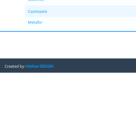
Cassiopeia
Metafor
Created by:
Mishar DESIGN