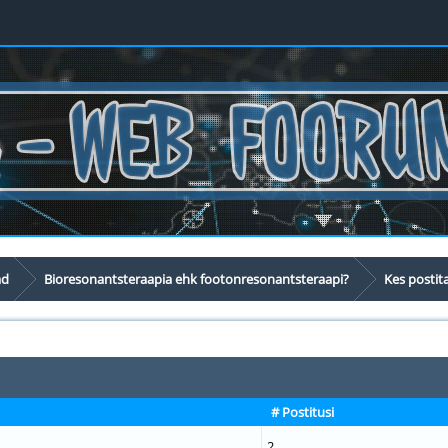
ad
Bioresonantsteraapia ehk footonresonantsteraapi?
Kes postit
# Postitusi
2