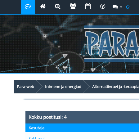
Para-web
Inimene ja energiad
Alternatiivravi ja -teraapi
Kokku postitusi: 4
Kasutaja
Sekhmet