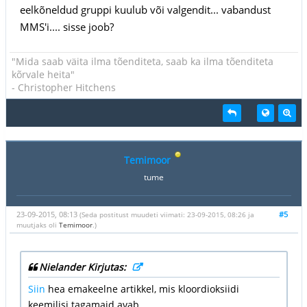
eelkõneldud gruppi kuulub või valgendit... vabandust
MMS'i.... sisse joob?
"Mida saab väita ilma tõenditeta, saab ka ilma tõenditeta
kõrvale heita"
- Christopher Hitchens
Temimoor
tume
23-09-2015, 08:13
#5
(Seda postitust muudeti viimati: 23-09-2015, 08:26 ja
muutjaks oli
Temimoor
.)
Nielander Kirjutas:
Siin
hea emakeelne artikkel, mis kloordioksiidi
keemilisi tagamaid avab.