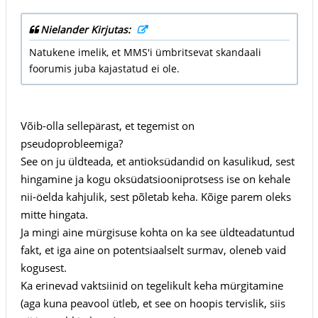
Nielander Kirjutas:
Natukene imelik, et MMS'i ümbritsevat skandaali
foorumis juba kajastatud ei ole.
Võib-olla sellepärast, et tegemist on
pseudoprobleemiga?
See on ju üldteada, et antioksüdandid on kasulikud, sest
hingamine ja kogu oksüdatsiooniprotsess ise on kehale
nii-öelda kahjulik, sest põletab keha. Kõige parem oleks
mitte hingata.
Ja mingi aine mürgisuse kohta on ka see üldteadatuntud
fakt, et iga aine on potentsiaalselt surmav, oleneb vaid
kogusest.
Ka erinevad vaktsiinid on tegelikult keha mürgitamine
(aga kuna peavool ütleb, et see on hoopis tervislik, siis