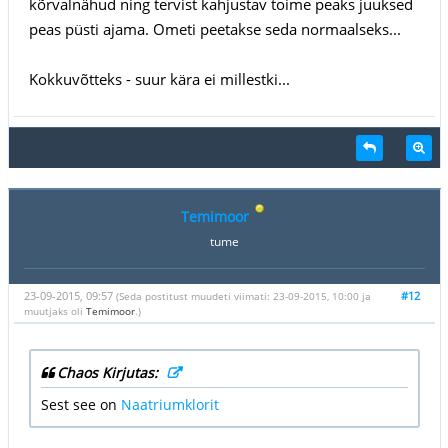
kõrvalnähud ning tervist kahjustav toime peaks juuksed
peas püsti ajama. Ometi peetakse seda normaalseks...
Kokkuvõtteks - suur kära ei millestki...
Temimoor
tume
23-09-2015, 09:57
#12
(Seda postitust muudeti viimati: 23-09-2015, 10:00 ja
muutjaks oli
Temimoor
.)
Chaos Kirjutas:
Sest see on
Naatriumklorit