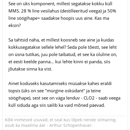
See on üks komponent, millest segatakse kokku küll
MMS. 28 % line vesilahus (destilleeritud veega) ja 50%
line söögihape= saadakse hoopis uus aine. Kas ma
eksin?
Sa tahtsid näha, et millest koosneb see aine ja kuidas
kokkusegatakse sellele lehel? Seda pole tõesti, see leht
on üsna tutikas, juu pole taibatud, et see ka oluline on,
et eesti keelde panna... kui lehte kinni ei panda, siis
jõutakse sinna ka vist.
Ainet koduseks kasutamiseks müüakse kahes eraldi
topsis (üks on see "mürgine osküdant" ja teine
söögihape), sest see on väga lenduv - CLO2 - saab veega
küll siduda aga siis säilib ka vaid mõned päevad.
Kõik inimesed usuvad, et seal kus lõpeb nende silmaring,
asub ka maailma äär - Arthur Schopenhauer.