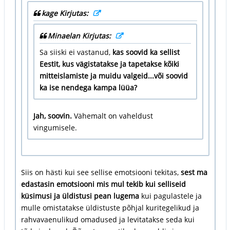
kage Kirjutas:
Minaelan Kirjutas:
Sa siiski ei vastanud,
kas soovid ka sellist
Eestit, kus vägistatakse ja tapetakse kõiki
mitteislamiste ja muidu valgeid...või soovid
ka ise nendega kampa lüüa?
Jah, soovin.
Vähemalt on vaheldust
vingumisele.
Siis on hästi kui see sellise emotsiooni tekitas,
sest ma
edastasin emotsiooni mis mul tekib kui selliseid
küsimusi ja üldistusi pean lugema
kui pagulastele ja
mulle omistatakse üldistuste põhjal kuritegelikud ja
rahvavaenulikud omadused ja levitatakse seda kui