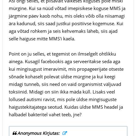
Asi ongi selles, et piisavalt väikeses koguses pole miski
mürgine. Kui sa nüüd võtad imepisikese koguse MMS ja
järgmine päev kaob nohu, mis oleks võib olla niisamagi
ära kadunud, siis saad justkui positiivse kogemuse. Kui
aga võtad rohkem ja seis kehvemaks läheb, siis ajad
selle haiguse mitte MMS'i kaela.
Point on ju selles, et tegemist on ilmselgelt ohtlikku
ainega. Kusagil facebookis aga serveeritakse seda aga
kui mingisugust imeravimit, mis propageerijate otseste
sõnade kohaselt polevat üldse mürgine ja kui keegi
midagi tunneb, siis need on vaid organismist väljuvad
toksiinid. Midagi on siin ikka mäda küll. Lisaks veel
lollused autismi ravist, mis pole üldse mingisuguste
haigustekitajatega seotud. Kuidas üldse MMS headel ja
halbadel bakteritel vahet teeb, jne?
Anonymous Kirjutas: