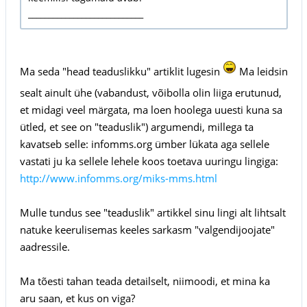
____________________________
Ma seda "head teaduslikku" artiklit lugesin
Ma leidsin
sealt ainult ühe (vabandust, võibolla olin liiga erutunud,
et midagi veel märgata, ma loen hoolega uuesti kuna sa
ütled, et see on "teaduslik") argumendi, millega ta
kavatseb selle: infomms.org ümber lükata aga sellele
vastati ju ka sellele lehele koos toetava uuringu lingiga:
http://www.infomms.org/miks-mms.html
Mulle tundus see "teaduslik" artikkel sinu lingi alt lihtsalt
natuke keerulisemas keeles sarkasm "valgendijoojate"
aadressile.
Ma tõesti tahan teada detailselt, niimoodi, et mina ka
aru saan, et kus on viga?