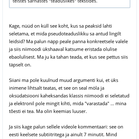
teistes sarnastes "teaduslikes" tekstides.
Kage, nüüd on küll see koht, kus sa peaksid lahti
seletama, et mida pseudoteaduslikku sa antud lingilt
leidsid? Ma palun näpp peale panna konkreetsele valele
ja siis niimoodi ükshaaval katsume eristada olulise
ebaolulisest. Ma ju ka tahan teada, et kus see pettus siis
täpselt on.
Siiani ma pole kuulnud muud argumenti kui, et üks
inimene lihtsalt teatas, et see on seal möla ja
oksüdatsiooni kaheksandas klassis niimoodi ei seletatud
ja elektronil pole mingit kihti, mida "varastada" ... mina
tõesti ei tea. Ma olin keemias luuser.
Ja siis kage palun sellele videole kommentaari: see on
eesti keelsete subtiitritega ja ainult 7 minutit. Mind