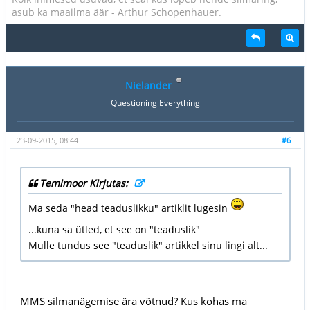
asub ka maailma äär - Arthur Schopenhauer.
Nielander
Questioning Everything
23-09-2015, 08:44
#6
Temimoor Kirjutas:
Ma seda "head teaduslikku" artiklit lugesin
...kuna sa ütled, et see on "teaduslik"
Mulle tundus see "teaduslik" artikkel sinu lingi alt...
MMS silmanägemise ära võtnud? Kus kohas ma