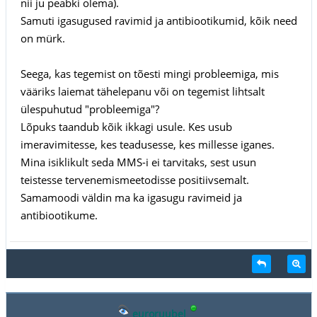
nii ju peabki olema).
Samuti igasugused ravimid ja antibiootikumid, kõik need
on mürk.
Seega, kas tegemist on tõesti mingi probleemiga, mis
vääriks laiemat tähelepanu või on tegemist lihtsalt
ülespuhutud "probleemiga"?
Lõpuks taandub kõik ikkagi usule. Kes usub
imeravimitesse, kes teadusesse, kes millesse iganes.
Mina isiklikult seda MMS-i ei tarvitaks, sest usun
teistesse tervenemismeetodisse positiivsemalt.
Samamoodi väldin ma ka igasugu ravimeid ja
antibiootikume.
euroruubel