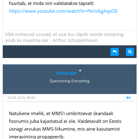
huvitab, et mida siin valetatakse täpselt:
https://www.youtube.com/watch?v=PeUz6gAqsOE
Kõik inimesed usuvad, et seal kus lõpeb nende silmaring,
asub ka maailma äär - Arthur Schopenhauer.
Nielander
Questioning Everything
23-09-2015, 08:05
#4
Natukene imelik, et MMS'i ümbritsevat skandaali
foorumis juba kajastatud ei ole. Väidetavalt on Eestis
üsnagi arvukas MMS-liikumine, mis aine kasutamist
imeravimina propageerib.