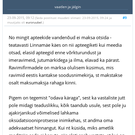
vaatlen ja jälgin
23-09-2015, 09:12
#9
(Seda postitust muudeti viimati: 23-09-2015, 09:24 ja
muutjaks oli
euroruubel
.)
No mingit apteekide vandenõud ei maksa otsida -
teatavasti Linnamäe käes on nii apteegiketi kui meedia
otsad, elasid apteegid enne võrkturundust ja
imeravimeid, jutumärkidega ja ilma, elavad ka pärast.
Ravimifirmadele on märksa olulisem küsimus, mis
ravimid eestis kantakse soodusnimekirja, st makstakse
osalt maksumaksja rahaga kinni.
Pigem on tegemist "odava käraga", sest ka vastaliste jutt
pole midagi teaduslikku, kõik taandub usule, sest pole ju
ajakirjanikud võimelised lahkama
oksüdatsiooniprotsesse inimkehas, st andma oma
adekvaatset hinnangut. Kui nt küsida, miks ametlik