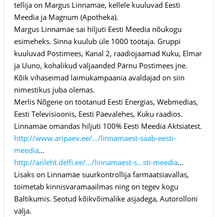
tellija on Margus Linnamäe, kellele kuuluvad Eesti
Meedia ja Magnum (Apotheka).
Margus Linnamäe sai hiljuti Eesti Meedia nõukogu
esimeheks. Sinna kuulub üle 1000 töötaja. Gruppi
kuuluvad Postimees, Kanal 2, raadiojaamad Kuku, Elmar
ja Uuno, kohalikud väljaanded Pärnu Postimees jne.
Kõik vihaseimad laimukampaania avaldajad on siin
nimestikus juba olemas.
Merlis Nõgene on töötanud Eesti Energias, Webmedias,
Eesti Televisioonis, Eesti Päevalehes, Kuku raadios.
Linnamäe omandas hiljuti 100% Eesti Meedia Aktsiatest.
http://www.aripaev.ee/.../linnamaest-saab-eesti-
meedia
...
http://arileht.delfi.ee/.../linnamaest-s...sti-meedia
...
Lisaks on Linnamäe suurkontrollija farmaatsiavallas,
toimetab kinnisvaramaailmas ning on tegev kogu
Baltikumis. Seotud kõikvõimalike asjadega, Autorolloni
välja.