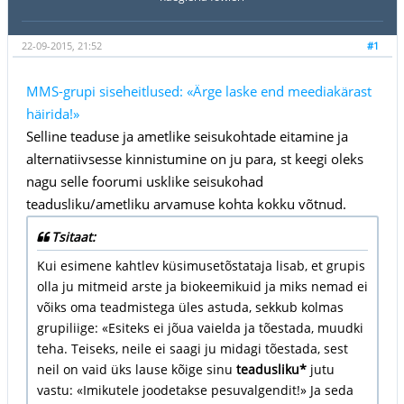
22-09-2015, 21:52
#1
MMS-grupi siseheitlused: «Ärge laske end meediakärast
häirida!»
Selline teaduse ja ametlike seisukohtade eitamine ja
alternatiivsesse kinnistumine on ju para, st keegi oleks
nagu selle foorumi usklike seisukohad
teadusliku/ametliku arvamuse kohta kokku võtnud.
Tsitaat:
Kui esimene kahtlev küsimusetõstataja lisab, et grupis
olla ju mitmeid arste ja biokeemikuid ja miks nemad ei
võiks oma teadmistega üles astuda, sekkub kolmas
grupiliige: «Esiteks ei jõua vaielda ja tõestada, muudki
teha. Teiseks, neile ei saagi ju midagi tõestada, sest
neil on vaid üks lause kõige sinu
teadusliku*
jutu
vastu: «Imikutele joodetakse pesuvalgendit!» Ja seda