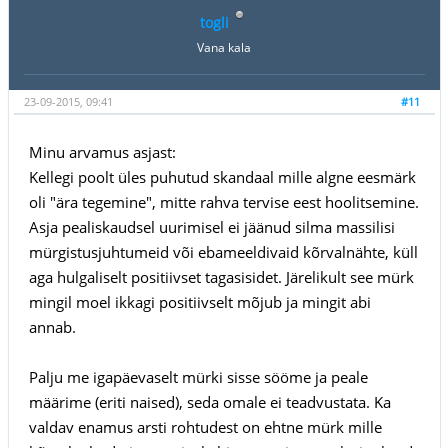
togli
Vana kala
23-09-2015, 09:41
#11
Minu arvamus asjast:
Kellegi poolt üles puhutud skandaal mille algne eesmärk
oli "ära tegemine", mitte rahva tervise eest hoolitsemine.
Asja pealiskaudsel uurimisel ei jäänud silma massilisi
mürgistusjuhtumeid või ebameeldivaid kõrvalnähte, küll
aga hulgaliselt positiivset tagasisidet. Järelikult see mürk
mingil moel ikkagi positiivselt mõjub ja mingit abi
annab.
Palju me igapäevaselt mürki sisse sööme ja peale
määrime (eriti naised), seda omale ei teadvustata. Ka
valdav enamus arsti rohtudest on ehtne mürk mille