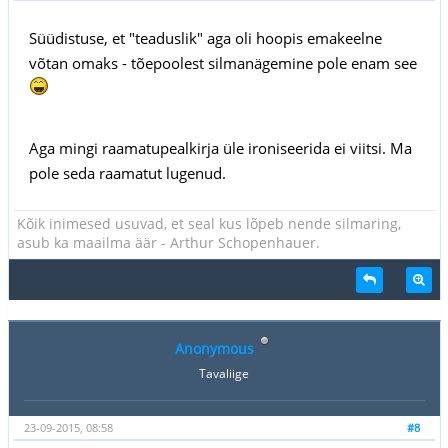
Süüdistuse, et "teaduslik" aga oli hoopis emakeelne
võtan omaks - tõepoolest silmanägemine pole enam see
Aga mingi raamatupealkirja üle ironiseerida ei viitsi. Ma
pole seda raamatut lugenud.
Kõik inimesed usuvad, et seal kus lõpeb nende silmaring,
asub ka maailma äär - Arthur Schopenhauer.
Anonymous
Tavaliige
23-09-2015, 08:58
#8