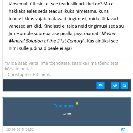
täpsemalt ütlesin, et see teaduslik artikkel on? Ma ei
hakkaks eales seda teaduslikuks nimetama, kuna
teaduslikkus vajab teatavaid tingimusi, mida täidavad
vähesed artiklid. Kindlasti ei täida neid tingimusi seda su
Jim Humble suurepärase pealkirjaga raamat "
M
aster
M
ineral
S
olution of the 21st Century
". Kas ainüksi see
nimi sulle judinaid peale ei aja?
"Mida saab väita ilma tõenditeta, saab ka ilma tõenditeta
kõrvale heita"
- Christopher Hitchens
Temimoor
tume
23-09-2015, 08:52
#7