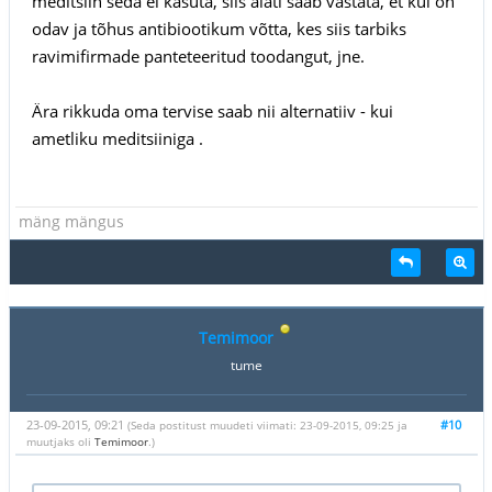
meditsiin seda ei kasuta, siis alati saab vastata, et kui on
odav ja tõhus antibiootikum võtta, kes siis tarbiks
ravimifirmade panteteeritud toodangut, jne.
Ära rikkuda oma tervise saab nii alternatiiv - kui
ametliku meditsiiniga .
mäng mängus
Temimoor
tume
23-09-2015, 09:21
#10
(Seda postitust muudeti viimati: 23-09-2015, 09:25 ja
muutjaks oli
Temimoor
.)