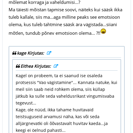
mõlemat korraga ja vaheldumisi...?
Ma täiesti mõistan tapmise soovi, näiteks kui sääsk ikka
tuleb kallale, siis ma...aga milline peaks see emotsioon
olema, kus tuleb tahtmine sääsk ära vägistada...siiani
mõtlen, tundub põnev emotsioon olema... ?!!
kage Kirjutas:
Eithea Kirjutas:
Kagel on probeem, ta ei saanud ise osaleda
protsessis "Vao vägistamine"... Kannata natuke, kui
meil siin saab neid rohkem olema, siis küllap
jätkub ka sulle seda vaheldusrikast vingumisvaba
tegevust...
Kage, ole nüüd, ikka tahame huvitavaid
teistsuguseid arvamusi näha, kas või seda
alljärgnevatki oli õõvastavalt huvitav kaeda...ja
keegi ei öelnud pahasti...