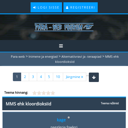
LOGI SISSE
REGISTREERI
>
>
>
Para-web
Inimene ja energiad
Alternatiivravi ja -teraapiad
MMS ehk
kloordioksiid
...
(current)
1
2
3
4
5
10
Järgmine
Teema hinnang:
MMS ehk kloordioksiid
Teema režiimid
kage
naegleria fowleri