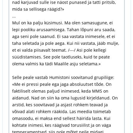
nad karjuvad sulle ise näost punased ja tatti pritsib,
mida sa sellisega räägid?»
...
Mul on ka palju küsimusi. Ma olen samasugune, ei
lepi pooliku arusaamisega. Tahan lõpuni aru saada,
aga seni pole saanud. Ei saa vastata inimesele, et ei
taha seletada ja pole aega. Kui nii vastata, jääb mulje,
et ei valda piisavalt teemat. /---/ Asi pole kellegi
süüdistamises. See pole taotluseks, kuid te peate
olema valmis ka tädi Maalile asju seletama.»
Selle peale vastab Humistoni soovitanud grupiliige:
«Me ei pressi peale ega jaga absoluutset tõde. On
faktiliselt olemas paljud inimesed, keda MMS on
aidanud. Nad on siin ka oma lugusid kirjeldanud. On
arstid, kes soovitavad ja asjast rohkem teavad ja
võivad alati rohkem rääkida. Las meedia toimetab
omasoodu, ei maksa end sellest häirida lasta. Kui
kohtate inimesi, kes räägivad torusiilist ja on väga
temperamentsed, siis pole mõtet neile midagi