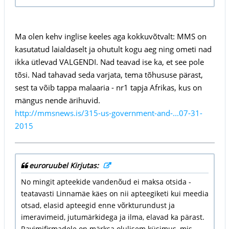
Ma olen kehv inglise keeles aga kokkuvõtvalt: MMS on
kasutatud laialdaselt ja ohutult kogu aeg ning ometi nad
ikka ütlevad VALGENDI. Nad teavad ise ka, et see pole
tõsi. Nad tahavad seda varjata, tema tõhususe pärast,
sest ta võib tappa malaaria - nr1 tapja Afrikas, kus on
mängus nende ärihuvid.
http://mmsnews.is/315-us-government-and-...07-31-
2015
euroruubel Kirjutas:
No mingit apteekide vandenõud ei maksa otsida -
teatavasti Linnamäe käes on nii apteegiketi kui meedia
otsad, elasid apteegid enne võrkturundust ja
imeravimeid, jutumärkidega ja ilma, elavad ka pärast.
Ravimifirmadele on märksa olulisem küsimus, mis