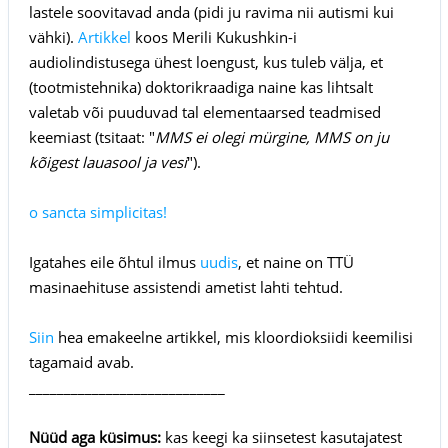
lastele soovitavad anda (pidi ju ravima nii autismi kui
vähki).
Artikkel
koos Merili Kukushkin-i
audiolindistusega ühest loengust, kus tuleb välja, et
(tootmistehnika) doktorikraadiga naine kas lihtsalt
valetab või puuduvad tal elementaarsed teadmised
keemiast (tsitaat: "
MMS ei olegi mürgine, MMS on ju
kõigest lauasool ja vesi
").
o sancta simplicitas!
Igatahes eile õhtul ilmus
uudis
, et naine on TTÜ
masinaehituse assistendi ametist lahti tehtud.
Siin
hea emakeelne artikkel, mis kloordioksiidi keemilisi
tagamaid avab.
____________________________
Nüüd aga küsimus:
kas keegi ka siinsetest kasutajatest