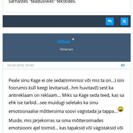
sarnastes "teaduslikes" tekstides.
Eithea
Veteran
23-09-2015, 07:49
#2
Peale sinu Kage ei ole seda(mmnnssi või mis ta on...) siin
foorumis küll keegi levitanud...hm huvitav(!) sest ka
antireklaam on reklaam... Miks sa Kage seda teed, kas sa
ehk ise tarbid...see muidugi seletaks ka sinu
emotsionaalse mõtteroima soovi vägistada ja tappa...
Muide, mis järjekorras sa oma mõtteroimades
emotsiooni ajel toimid... kas tapaksid või vägistaksid või