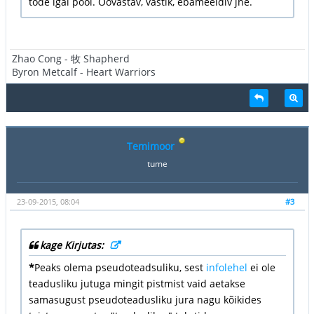
tõde igal pool. Õõvastav, vastik, ebameeldiv jne.
Zhao Cong - 牧 Shapherd
Byron Metcalf - Heart Warriors
Temimoor
tume
23-09-2015, 08:04
#3
kage Kirjutas:
*
Peaks olema pseudoteadsuliku, sest
infolehel
ei ole
teadusliku jutuga mingit pistmist vaid aetakse
samasugust pseudoteadusliku jura nagu kõikides