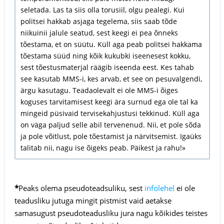
seletada. Las ta siis olla torusiil, olgu pealegi. Kui
politsei hakkab asjaga tegelema, siis saab tõde
niikuinii jalule seatud, sest keegi ei pea õnneks
tõestama, et on süütu. Küll aga peab politsei hakkama
tõestama süüd ning kõik kukubki iseenesest kokku,
sest tõestusmaterjal räägib iseenda eest. Kes tahab
see kasutab MMS-i, kes arvab, et see on pesuvalgendi,
ärgu kasutagu. Teadaolevalt ei ole MMS-i õiges
koguses tarvitamisest keegi ära surnud ega ole tal ka
mingeid püsivaid tervisekahjustusi tekkinud. Küll aga
on väga paljud selle abil tervenenud. Nii, et pole sõda
ja pole võitlust, pole tõestamist ja närvitsemist. Igaüks
talitab nii, nagu ise õigeks peab. Päikest ja rahu!»
*
Peaks olema pseudoteadsuliku, sest
infolehel
ei ole
teadusliku jutuga mingit pistmist vaid aetakse
samasugust pseudoteadusliku jura nagu kõikides teistes