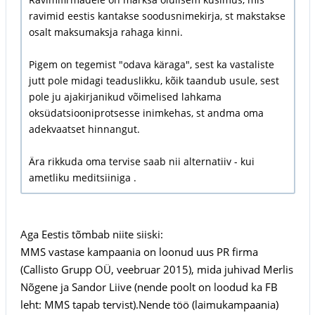
ravimid eestis kantakse soodusnimekirja, st makstakse
osalt maksumaksja rahaga kinni.
Pigem on tegemist "odava käraga", sest ka vastaliste
jutt pole midagi teaduslikku, kõik taandub usule, sest
pole ju ajakirjanikud võimelised lahkama
oksüdatsiooniprotsesse inimkehas, st andma oma
adekvaatset hinnangut.
Ära rikkuda oma tervise saab nii alternatiiv - kui
ametliku meditsiiniga .
Aga Eestis tõmbab niite siiski:
MMS vastase kampaania on loonud uus PR firma
(Callisto Grupp OÜ, veebruar 2015), mida juhivad Merlis
Nõgene ja Sandor Liive (nende poolt on loodud ka FB
leht: MMS tapab tervist).Nende töö (laimukampaania)