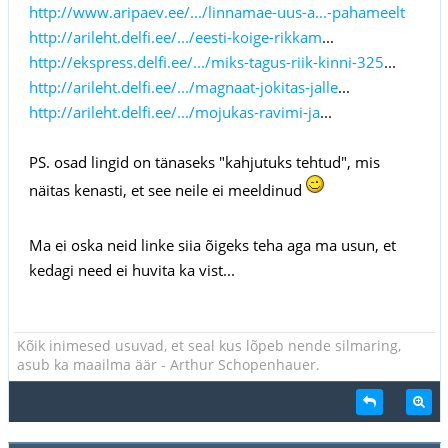
http://www.aripaev.ee/.../linnamae-uus-a...-pahameelt
http://arileht.delfi.ee/.../eesti-koige-rikkam
...
http://ekspress.delfi.ee/.../miks-tagus-riik-kinni-325
...
http://arileht.delfi.ee/.../magnaat-jokitas-jalle
...
http://arileht.delfi.ee/.../mojukas-ravimi-ja
...
PS. osad lingid on tänaseks "kahjutuks tehtud", mis
näitas kenasti, et see neile ei meeldinud
Ma ei oska neid linke siia õigeks teha aga ma usun, et
kedagi need ei huvita ka vist...
Kõik inimesed usuvad, et seal kus lõpeb nende silmaring,
asub ka maailma äär - Arthur Schopenhauer.