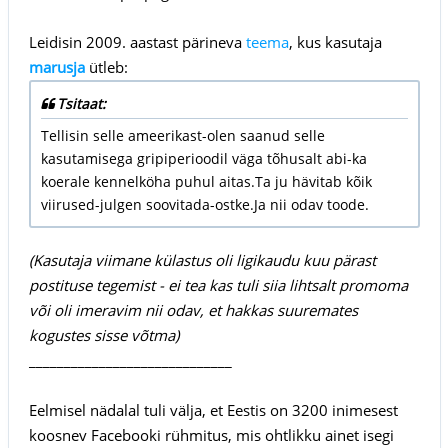
Leidisin 2009. aastast pärineva
teema
, kus kasutaja
marusja
ütleb:
Tsitaat:
Tellisin selle ameerikast-olen saanud selle
kasutamisega gripiperioodil väga tõhusalt abi-ka
koerale kennelköha puhul aitas.Ta ju hävitab kõik
viirused-julgen soovitada-ostke.Ja nii odav toode.
(Kasutaja viimane külastus oli ligikaudu kuu pärast
postituse tegemist - ei tea kas tuli siia lihtsalt promoma
või oli imeravim nii odav, et hakkas suuremates
kogustes sisse võtma)
_____________________________
Eelmisel nädalal tuli välja, et Eestis on 3200 inimesest
koosnev Facebooki rühmitus, mis ohtlikku ainet isegi