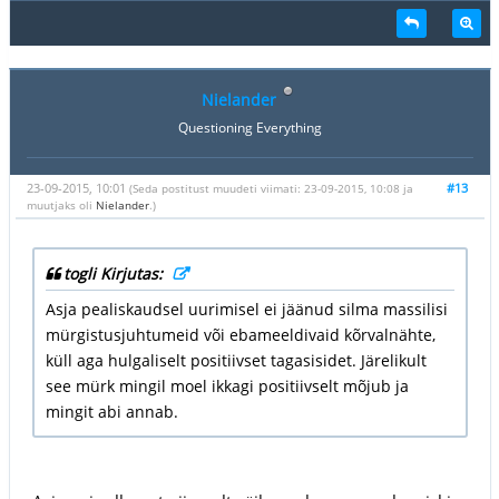
Nielander
Questioning Everything
23-09-2015, 10:01
#13
(Seda postitust muudeti viimati: 23-09-2015, 10:08 ja
muutjaks oli
Nielander
.)
togli Kirjutas:
Asja pealiskaudsel uurimisel ei jäänud silma massilisi
mürgistusjuhtumeid või ebameeldivaid kõrvalnähte,
küll aga hulgaliselt positiivset tagasisidet. Järelikult
see mürk mingil moel ikkagi positiivselt mõjub ja
mingit abi annab.