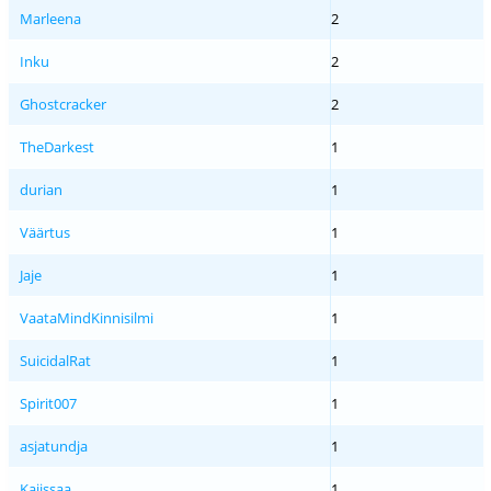
Marleena
2
Inku
2
Ghostcracker
2
TheDarkest
1
durian
1
Väärtus
1
Jaje
1
VaataMindKinnisilmi
1
SuicidalRat
1
Spirit007
1
asjatundja
1
Kaiissaa
1