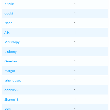
Krizzie
1
ddoki
1
Nandi
1
Alix
1
Mr.Creepy
1
blubony
1
Oeselian
1
margot
1
lahendused
1
dobrik555
1
Sharon18
1
joosu
1