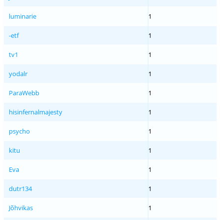
luminarie
1
-etf
1
tv1
1
yodalr
1
ParaWebb
1
hisinfernalmajesty
1
psycho
1
kitu
1
Eva
1
dutr134
1
Jõhvikas
1