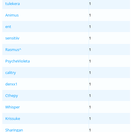
tulekera
1
Animus
1
ent
1
sensitiiv
1
Rasmus^
1
PsycheVioleta
1
calitry
1
derxx1
1
Cthepy
1
Whisper
1
Krissuke
1
Sharingan
1