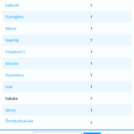
kailivolt
1
PiziIngliito
1
MissIs
1
Nephily
1
Freedom11
1
Mordor
1
Kummitus
1
trek
1
hekate
1
Ginny
1
ÕnnetuNukuke
1