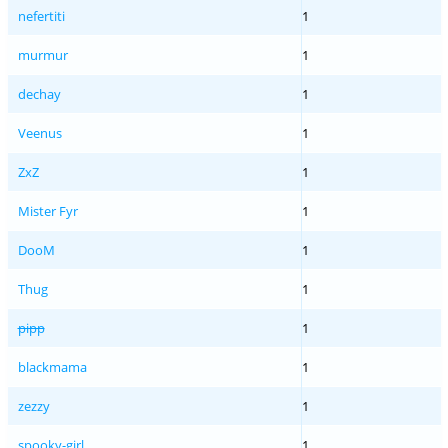
nefertiti
1
murmur
1
dechay
1
Veenus
1
ZxZ
1
Mister Fyr
1
DooM
1
Thug
1
pipp
1
blackmama
1
zezzy
1
spooky-girl
1