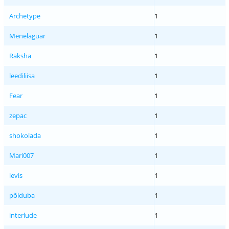
Archetype
1
Menelaguar
1
Raksha
1
leediliisa
1
Fear
1
zepac
1
shokolada
1
Mari007
1
levis
1
põlduba
1
interlude
1