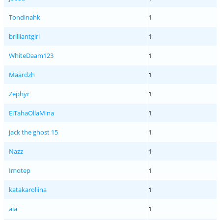
Tondinahk
1
brilliantgirl
1
WhiteDaam123
1
Maardzh
1
Zephyr
1
EiTahaOllaMina
1
jack the ghost 15
1
Nazz
1
Imotep
1
katakaroliina
1
aia
1