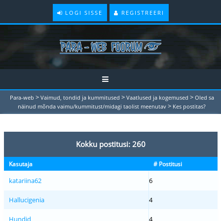
LOGI SISSE
REGISTREERI
>
>
>
Para-web
Vaimud, tondid ja kummitused
Vaatlused ja kogemused
Oled sa
>
näinud mõnda vaimu/kummitust/midagi taolist meenutav
Kes postitas?
Kokku postitusi: 260
Kasutaja
# Postitusi
katariina62
6
Hallucigenia
4
Hundid
4