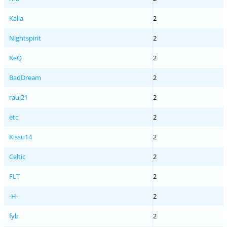
Kalla
2
Nightspirit
2
KeQ
2
BadDream
2
raul21
2
etc
2
Kissu14
2
Celtic
2
FLT
2
-H-
2
fyb
2