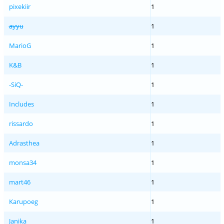
pixekiir
1
ayyu
1
MarioG
1
K&B
1
-SiQ-
1
Includes
1
rissardo
1
Adrasthea
1
monsa34
1
mart46
1
Karupoeg
1
Janika
1