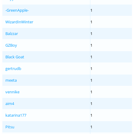
-GreenApple-
1
WizardInWinter
1
Balzzar
1
GZBoy
1
Black Goat
1
gertrudb
1
meeta
1
vennike
1
aim4
1
katarina177
1
Pitsu
1