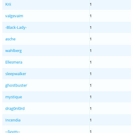
Krii
1
valgevaim
1
-Black-Lady-
1
asche
1
wahlberg
1
Ellesmera
1
sleepwalker
1
ghostbuster
1
mystique
1
drag0nl0rd
1
Incendia
1
--Syym--
1