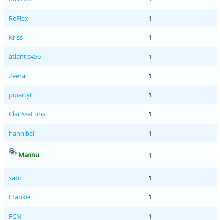
ReFlex
1
Kriss
1
atlantic456
1
Zeera
1
pipartyt
1
ClarissaLuna
1
hannibal
1
Mannu
1
sabi
1
Frankie
1
FCN
1