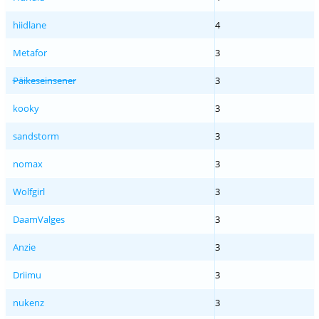
hiidlane
4
Metafor
3
Päikeseinsener
3
kooky
3
sandstorm
3
nomax
3
Wolfgirl
3
DaamValges
3
Anzie
3
Driimu
3
nukenz
3