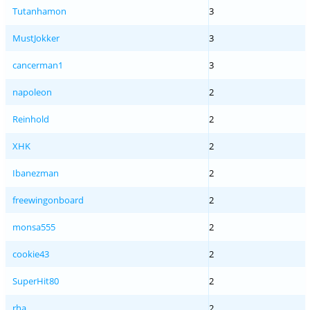
Tutanhamon
3
MustJokker
3
cancerman1
3
napoleon
2
Reinhold
2
XHK
2
Ibanezman
2
freewingonboard
2
monsa555
2
cookie43
2
SuperHit80
2
rha
2