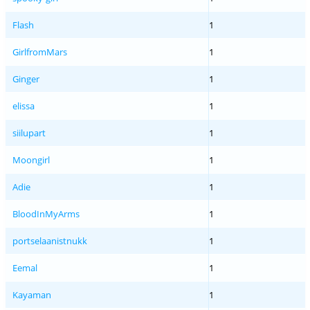
Flash
1
GirlfromMars
1
Ginger
1
elissa
1
siilupart
1
Moongirl
1
Adie
1
BloodInMyArms
1
portselaanistnukk
1
Eemal
1
Kayaman
1