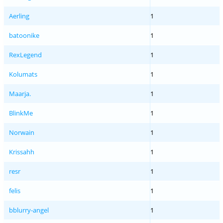
Aerling
1
batoonike
1
RexLegend
1
Kolumats
1
Maarja.
1
BlinkMe
1
Norwain
1
Krissahh
1
resr
1
felis
1
bblurry-angel
1