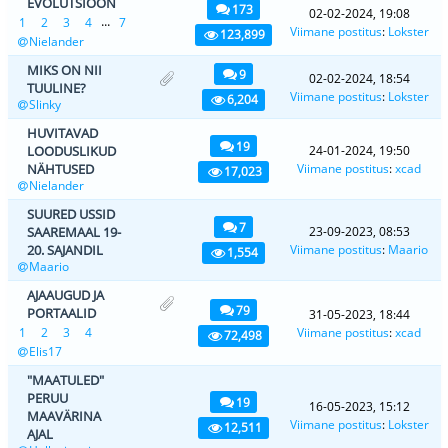
EVOLUTSIOON
173
02-02-2024, 19:08
...
1
2
3
4
7
Viimane postitus
:
Lokster
123,899
Nielander
MIKS ON NII
9
02-02-2024, 18:54
TUULINE?
Viimane postitus
:
Lokster
6,204
Slinky
HUVITAVAD
19
LOODUSLIKUD
24-01-2024, 19:50
NÄHTUSED
Viimane postitus
:
xcad
17,023
Nielander
SUURED USSID
7
SAAREMAAL 19-
23-09-2023, 08:53
20. SAJANDIL
Viimane postitus
:
Maario
1,554
Maario
AJAAUGUD JA
79
PORTAALID
31-05-2023, 18:44
1
2
3
4
Viimane postitus
:
xcad
72,498
Elis17
"MAATULED"
PERUU
19
16-05-2023, 15:12
MAAVÄRINA
Viimane postitus
:
Lokster
12,511
AJAL