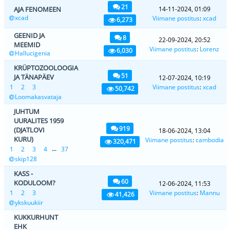
21
AJA FENOMEEN
14-11-2024, 01:09
xcad
Viimane postitus
:
xcad
6,273
GEENID JA
8
22-09-2024, 20:52
MEEMID
Viimane postitus
:
Lorenz
6,030
Hallucigenia
KRÜPTOZOOLOOGIA
51
JA TÄNAPÄEV
12-07-2024, 10:19
1
2
3
Viimane postitus
:
xcad
50,742
Loomakasvataja
JUHTUM
UURALITES 1959
919
(DJATLOVI
18-06-2024, 13:04
KURU)
Viimane postitus
:
cambodia
320,471
...
1
2
3
4
37
skip128
KASS -
60
KODULOOM?
12-06-2024, 11:53
1
2
3
Viimane postitus
:
Mannu
41,426
ykskuukiir
KUKKURHUNT
EHK