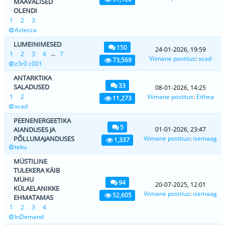
MAAVÄLISED
OLENDI
1
2
3
Aztecca
LUMEINIMESED
150
24-01-2026, 19:59
...
1
2
3
4
7
Viimane postitus
:
xcad
73,569
z3r0 c001
ANTARKTIKA
33
SALADUSED
08-01-2026, 14:25
1
2
Viimane postitus
:
Eithea
11,273
xcad
PEENENERGEETIKA
5
AIANDUSES JA
01-01-2026, 23:47
PÕLLUMAJANDUSES
Viimane postitus
:
isemaag
1,337
teku
MÜSTILINE
TULEKERA KÄIB
MUHU
94
20-07-2025, 12:01
KÜLAELANIKKE
Viimane postitus
:
isemaag
52,605
EHMATAMAS
1
2
3
4
InDemand