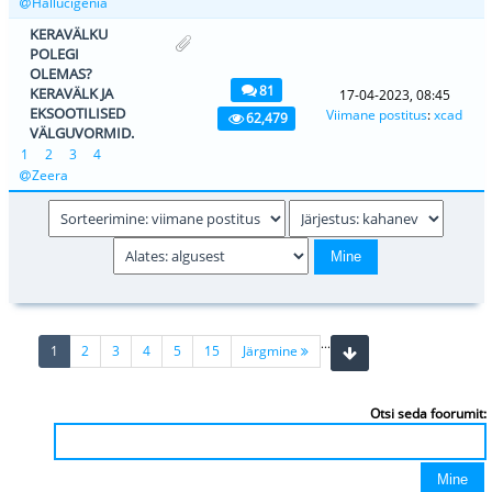
Hallucigenia
KERAVÄLKU
POLEGI
OLEMAS?
81
KERAVÄLK JA
17-04-2023, 08:45
EKSOOTILISED
Viimane postitus
:
xcad
62,479
VÄLGUVORMID.
1
2
3
4
Zeera
...
(current)
1
2
3
4
5
15
Järgmine
Otsi seda foorumit: