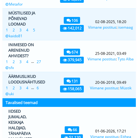
Metafor
MÜSTILISED JA
PÕNEVAD
106
02-08-2025, 18:20
LOOMAD
Viimane postitus
:
isemaag
142,012
1
2
3
4
5
kaido81
INIMESED ON
ARENENUD
674
25-08-2021, 03:49
AHVIDEST?
Viimane postitus
:
Tyto Alba
379,945
...
1
2
3
4
27
sfx
ÄÄRMUSLIKUD
131
LOODUSNÄHTUSED
20-06-2018, 09:49
...
1
2
3
4
6
Viimane postitus
:
Müstik
158,065
uki
Tavalised teemad
IIDSED
JUMALAD,
KESKAJA
HALDJAD,
66
01-06-2026, 17:21
TÄNAPÄEVA
Viimane postitus
:
Eithea
51,120