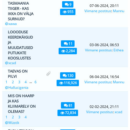
TASMAANIA
9
07-06-2024, 20:11
TIIGER - KAS
Viimane postitus
:
Mannu
955
IKKA ON VÄLJA
SURNUD?
xawa
LOOODUSE
KEERDKÄIGUD
JA
11
03-06-2024, 06:53
MUUDATUSED
Viimane postitus
:
Eithea
2,284
PUTUKATE
KOOSLUSTES
xcad
TAEVAS ON
130
PILVI
06-04-2024, 16:54
...
1
2
3
4
6
Viimane postitus
:
Mannu
116,926
Hallucigenia
MIS ON HAARP
JA KAS
81
KLIIMARELV ON
02-02-2024, 21:11
OLEMAS?
Viimane postitus
:
xcad
72,834
1
2
3
4
Müstik