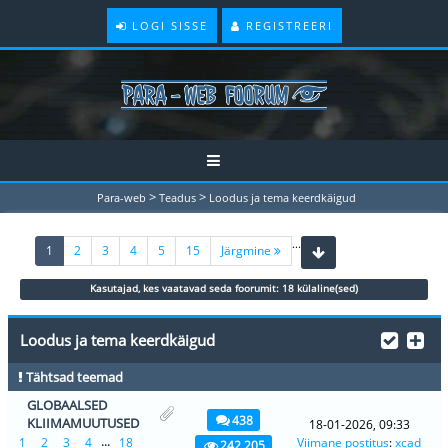
LOGI SISSE
REGISTREERI
>
>
Para-web
Teadus
Loodus ja tema keerdkäigud
...
(current)
1
2
3
4
5
15
Järgmine
Kasutajad, kes vaatavad seda foorumit: 18 külaline(sed)
Loodus ja tema keerdkäigud
Tähtsad teemad
GLOBAALSED
438
KLIIMAMUUTUSED
18-01-2026, 09:33
...
1
2
3
4
18
Viimane postitus
:
xcad
242,205