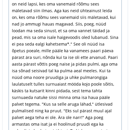
on neid lapsi, kes oma vanemaid rõõmu sees
mäletavad siin ilmas. Aga kas neid ühteainust leida
on, kes oma rõõmu sees vanemaid siis mäletavad, kui
nad jo ammugi hauas magavad. Siis, poeg, nüüd
loodan ma seda sinust, et sa oma vannet täidad ja
pead, mis sa oma isale haigevoodis oled lubanud. Sina
ei pea seda ealgi kahetsema*." See oli nüüd isa
õpetus poeale, mille pääle ka vanamees paari päeva
pärast ära suri, nõnda kui ta ise oli ette arvanud. Paari
aasta pärast võttis poeg naise ja pidas pulmi, aga oma
isa sõnad seisivad tal ka pulma aeal meeles. Kui ta
nüüd oma noore pruudiga ja uhke pulmarongiga
laulatuselt tulles surnuaiast mööda kojo poole sõitis,
käskis ta kutsarit kinni pidada, sest tema tahta
surnuaeda natuke sissi minna oma isa haua pääle
palvet tegema. "Kus sa selle aruga lähad," ütlesivad
pulmalised ning ka pruut. "Eks sul pärast muul ajal
palvet aega teha ei ole. Ära ole narr!" Aga poeg
armastas oma isat ja ei hoolinud pruudi ega ka