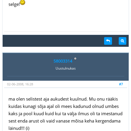
selge!
58003314
Uustulnukas
02-06-2008, 16:28
#7
ma olen selistest aja aukudest kuulnud. Mu onu rääkis
kuidas kunagi sõja ajal oli mees kadunud olnud umbes
kaks ja pool kuud kuid kui ta välja ilmus oli ta imestanud
sest enda arust oli vaid vanase mõisa keha kergendama
läinud!!! (i)