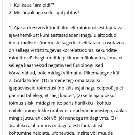
1. Kui kaua "ära oldi"?
2. Mis äraolijaga sellel ajal juhtus?
1. Ajakao kestvus küünib ilmselt minimaalsest tajutavast
ajavahemikust kuni aastasadadeni (nagu ülaltoodud
loos), taoliste sündmuste sagedus/seletatavus-usutavus
on sellega vististi tugevas korrelatsioonis: sekundite-
minutite või isegi tundide pikkune mälukaotus, ilma, et
sellega kaasneksid negatiivsed füsioloogilised
kõrvalnähud, pole midagi võimatut. Pikemaaegne küll.
2. Gradatsioon: (1) inimene tegi oma tavalisi
igapäevaseid toimetusi (no käis asjal nagu eelpool) ja ei
pannud tähelegi, et "aeg kadus", (2) selle aja jooksul
toimus siiski midagi mitte päris harilikku - kohtus
näiteks mingi lõkke ümber istunud vanameestega, rääkis
mingit juttu, ehk sõi või jõi nendega midagi vms, (3)
äraoleku ajal toimus midagi täiesti fantastilist -
kohtumine haldjate, ufonautide, inglite või muude