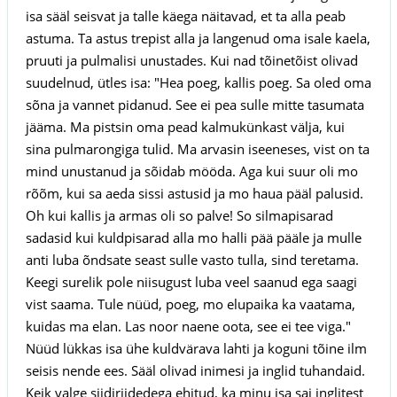
isa sääl seisvat ja talle käega näitavad, et ta alla peab
astuma. Ta astus trepist alla ja langenud oma isale kaela,
pruuti ja pulmalisi unustades. Kui nad tõinetõist olivad
suudelnud, ütles isa: "Hea poeg, kallis poeg. Sa oled oma
sõna ja vannet pidanud. See ei pea sulle mitte tasumata
jääma. Ma pistsin oma pead kalmukünkast välja, kui
sina pulmarongiga tulid. Ma arvasin iseeneses, vist on ta
mind unustanud ja sõidab mööda. Aga kui suur oli mo
rõõm, kui sa aeda sissi astusid ja mo haua pääl palusid.
Oh kui kallis ja armas oli so palve! So silmapisarad
sadasid kui kuldpisarad alla mo halli pää pääle ja mulle
anti luba õndsate seast sulle vasto tulla, sind teretama.
Keegi surelik pole niisugust luba veel saanud ega saagi
vist saama. Tule nüüd, poeg, mo elupaika ka vaatama,
kuidas ma elan. Las noor naene oota, see ei tee viga."
Nüüd lükkas isa ühe kuldvärava lahti ja koguni tõine ilm
seisis nende ees. Sääl olivad inimesi ja inglid tuhandaid.
Keik valge siidiriidedega ehitud, ka minu isa sai inglitest