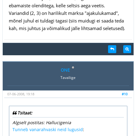
ebamaiste olenditega, kelle seltsis aega veetis.
Variandid (2, 3) on harilikult märksa "ajakulukamad",
mõnel juhul ei tuldagi tagasi (siis muidugi ei saada teda
kah, mis juhtus ja võimalikud jälle lihtsamad seletused).
ONE
Tavaliige
07-06-2008, 19:18
#10
Tsitaat:
Algselt postitas: Hallucigenia
Tunneb vanarahvaski neid lugusid
: