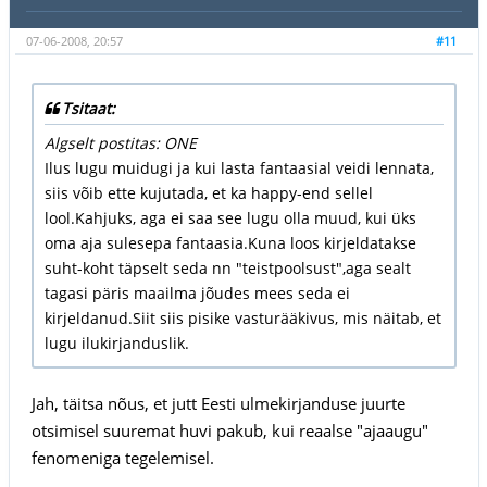
07-06-2008, 20:57
#11
Tsitaat:
Algselt postitas: ONE
Ilus lugu muidugi ja kui lasta fantaasial veidi lennata,
siis võib ette kujutada, et ka happy-end sellel
lool.Kahjuks, aga ei saa see lugu olla muud, kui üks
oma aja sulesepa fantaasia.Kuna loos kirjeldatakse
suht-koht täpselt seda nn "teistpoolsust",aga sealt
tagasi päris maailma jõudes mees seda ei
kirjeldanud.Siit siis pisike vasturääkivus, mis näitab, et
lugu ilukirjanduslik.
Jah, täitsa nõus, et jutt Eesti ulmekirjanduse juurte
otsimisel suuremat huvi pakub, kui reaalse "ajaaugu"
fenomeniga tegelemisel.