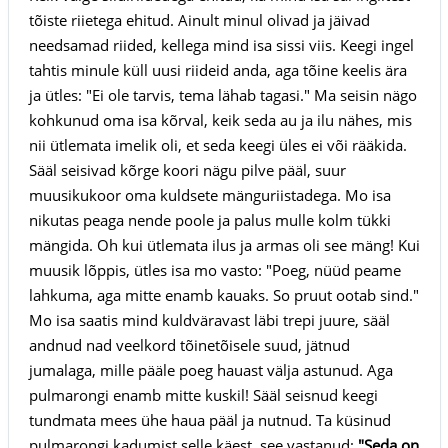
tõiste riietega ehitud. Ainult minul olivad ja jäivad
needsamad riided, kellega mind isa sissi viis. Keegi ingel
tahtis minule küll uusi riideid anda, aga tõine keelis ära
ja ütles: "Ei ole tarvis, tema lähab tagasi." Ma seisin nägo
kohkunud oma isa kõrval, keik seda au ja ilu nähes, mis
nii ütlemata imelik oli, et seda keegi üles ei või rääkida.
Sääl seisivad kõrge koori nägu pilve pääl, suur
muusikukoor oma kuldsete mänguriistadega. Mo isa
nikutas peaga nende poole ja palus mulle kolm tükki
mängida. Oh kui ütlemata ilus ja armas oli see mäng! Kui
muusik lõppis, ütles isa mo vasto: "Poeg, nüüd peame
lahkuma, aga mitte enamb kauaks. So pruut ootab sind."
Mo isa saatis mind kuldväravast läbi trepi juure, sääl
andnud nad veelkord tõinetõisele suud, jätnud
jumalaga, mille pääle poeg hauast välja astunud. Aga
pulmarongi enamb mitte kuskil! Sääl seisnud keegi
tundmata mees ühe haua pääl ja nutnud. Ta küsinud
pulmarongi kadumist selle käest, see vastanud:
"Seda on