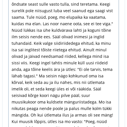
õndsate seast sulle vasto tulla, sind teretama. Keegi
surelik pole niisugust luba veel saanud ega saagi vist
saama. Tule nüüd, poeg, mo elupaika ka vaatama,
kuidas ma elan. Las noor naene oota, see ei tee viga."
Nüüd lükkas isa ühe kuldvärava lahti ja koguni tõine
ilm seisis nende ees. Sääl olivad inimesi ja inglid
tuhandaid. Keik valge siidiriidedega ehitud, ka minu
isa sai inglitest tõiste riietega ehitud. Ainult minul
olivad ja jäivad needsamad riided, kellega mind isa
sissi viis. Keegi ingel tahtis minule küll uusi riideid
anda, aga tõine keelis ära ja ütles: "Ei ole tarvis, tema
lähab tagasi." Ma seisin nägo kohkunud oma isa
kõrval, keik seda au ja ilu nähes, mis nii ütlemata
imelik oli, et seda keegi üles ei või rääkida. Sääl
seisivad kõrge koori nägu pilve pääl, suur
muusikukoor oma kuldsete mänguriistadega. Mo isa
nikutas peaga nende poole ja palus mulle kolm tükki
mängida. Oh kui ütlemata ilus ja armas oli see mäng!
Kui muusik lõppis, ütles isa mo vasto: "Poeg, nüüd