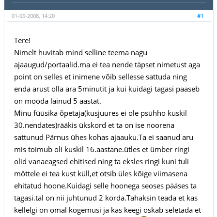
01-06-2008, 14:20
#1
Tere!
Nimelt huvitab mind selline teema nagu
ajaaugud/portaalid.ma ei tea nende täpset nimetust aga
point on selles et inimene võib sellesse sattuda ning
enda arust olla ära 5minutit ja kui kuidagi tagasi pääseb
on mööda läinud 5 aastat.
Minu füüsika õpetaja(kusjuures ei ole psühho kuskil
30.nendates)rääkis ükskord et ta on ise noorena
sattunud Pärnus ühes kohas ajaauku.Ta ei saanud aru
mis toimub oli kuskil 16.aastane.ütles et ümber ringi
olid vanaeagsed ehitised ning ta eksles ringi kuni tuli
mõttele ei tea kust küll,et otsib üles kõige viimasena
ehitatud hoone.Kuidagi selle hoonega seoses pääses ta
tagasi.tal on nii juhtunud 2 korda.Tahaksin teada et kas
kellelgi on omal kogemusi ja kas keegi oskab seletada et