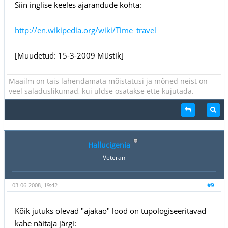
Siin inglise keeles ajarändude kohta:
http://en.wikipedia.org/wiki/Time_travel
[Muudetud: 15-3-2009 Müstik]
Maailm on täis lahendamata mõistatusi ja mõned neist on
veel saladuslikumad, kui üldse osatakse ette kujutada.
Hallucigenia
Veteran
03-06-2008, 19:42
#9
Kõik jutuks olevad "ajakao" lood on tüpologiseeritavad
kahe näitaja järgi: