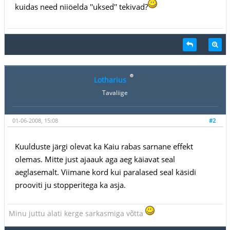
kuidas need niiöelda ''uksed'' tekivad?
Lotharius
Tavaliige
01-06-2008, 15:08
#2
Kuulduste järgi olevat ka Kaiu rabas sarnane effekt
olemas. Mitte just ajaauk aga aeg käiavat seal
aeglasemalt. Viimane kord kui paralased seal käsidi
prooviti ju stopperitega ka asja.
Minu juttu alati kerge sarkasmiga võtta