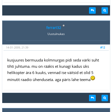
ferrari32
Uustulnukas
14-01-2009, 21:39
#12
kusjuures bermuuda kolmnurgas pidi seda värki suht
tihti juhtuma. mu on rääkis et kunagi kadus üks
helikopter ära 6 kuuks, vennad ise väitsid et olid 5
minutit raadio ühenduseta. aga päris lahe teema