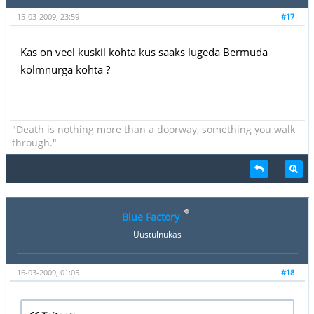
15-03-2009, 23:59
#17
Kas on veel kuskil kohta kus saaks lugeda Bermuda
kolmnurga kohta ?
"Death is nothing more than a doorway, something you walk
through."
Blue Factory
Uustulnukas
16-03-2009, 01:05
#18