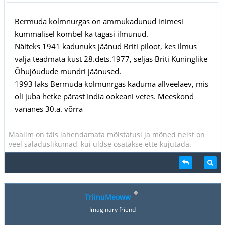
Bermuda kolmnurgas on ammukadunud inimesi
kummalisel kombel ka tagasi ilmunud.
Näiteks 1941 kadunuks jäänud Briti piloot, kes ilmus
välja teadmata kust 28.dets.1977, seljas Briti Kuninglike
Õhujõudude mundri jäänused.
1993 läks Bermuda kolmunrgas kaduma allveelaev, mis
oli juba hetke pärast India ookeani vetes. Meeskond
vananes 30.a. võrra
Maailm on täis lahendamata mõistatusi ja mõned neist on
veel saladuslikumad, kui üldse osatakse ette kujutada.
TriinuMeoww
Imaginary friend