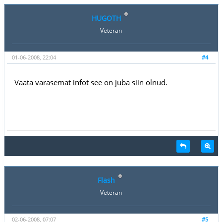
HUGOTH
Veteran
01-06-2008, 22:04
#4
Vaata varasemat infot see on juba siin olnud.
Flash
Veteran
02-06-2008, 07:07
#5