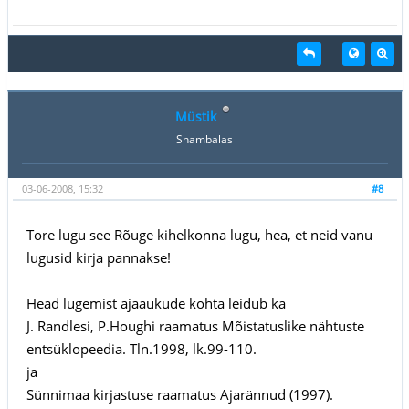
Müstik
Shambalas
03-06-2008, 15:32
#8
Tore lugu see Rõuge kihelkonna lugu, hea, et neid vanu
lugusid kirja pannakse!
Head lugemist ajaaukude kohta leidub ka
J. Randlesi, P.Houghi raamatus Mõistatuslike nähtuste
entsüklopeedia. Tln.1998, lk.99-110.
ja
Sünnimaa kirjastuse raamatus Ajarännud (1997).