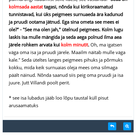
kolmsada aastat
tagasi, nõnda kui kirikoraamatud
tunnistavad, kui üks peigmees surnuaeda ära kadunud
ja pruudi ootama jätnud. Ega sina ometa see mees ei
ole?" - "See ma olen jah," ütelnud peigmees. Kolm lugu
laskis isa mulle mängida ja seda aega polnud ilma aea
järele rohkem arvata kui
kolm minutit
.
Oh, ma igatsen
väga oma isa ja pruudi järele. Maailm näitab mulle väga
kale." Seda üteltes langes peigmees pihuks ja põrmuks
kokku, mida keik surnuaias oleja mees oma silmaga
päält näinud. Nõnda saanud siis peig oma pruudi ja isa
juure. Jutt Villandi poolt perit.
* see isa lubadus jääb loo lõpu taustal küll pisut
arusaamatuks