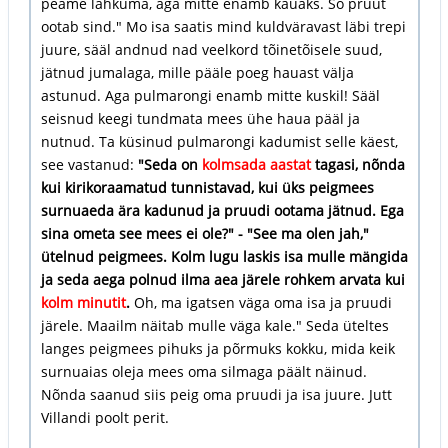
peame lahkuma, aga mitte enamb kauaks. So pruut
ootab sind." Mo isa saatis mind kuldväravast läbi trepi
juure, sääl andnud nad veelkord tõinetõisele suud,
jätnud jumalaga, mille pääle poeg hauast välja
astunud. Aga pulmarongi enamb mitte kuskil! Sääl
seisnud keegi tundmata mees ühe haua pääl ja
nutnud. Ta küsinud pulmarongi kadumist selle käest,
see vastanud:
"Seda on
kolmsada aastat
tagasi, nõnda
kui kirikoraamatud tunnistavad, kui üks peigmees
surnuaeda ära kadunud ja pruudi ootama jätnud. Ega
sina ometa see mees ei ole?" - "See ma olen jah,"
ütelnud peigmees. Kolm lugu laskis isa mulle mängida
ja seda aega polnud ilma aea järele rohkem arvata kui
kolm minutit
.
Oh, ma igatsen väga oma isa ja pruudi
järele. Maailm näitab mulle väga kale." Seda üteltes
langes peigmees pihuks ja põrmuks kokku, mida keik
surnuaias oleja mees oma silmaga päält näinud.
Nõnda saanud siis peig oma pruudi ja isa juure. Jutt
Villandi poolt perit.