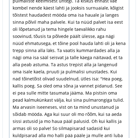
pulmaliste keelmisest ühtegi. Ta kiskus ennast väe
kombel nende käest lahti ja jooksis surnuaiale, kõigist
tõistest haudadest mööda oma isa hauale ja langes
sinna põlvil maha palvele. Kui ta nüüd palvet isa eest
oli lõpetanud ja tema hingele taevalikko rahu
soovinud, tõusis ta põlvede päält ülesse, aga nägi
nüüd ehmatusega, et tõine pool hauda lahti oli ja kena
trepp sinna alla läks. Ta vaatis kummardades alla ja
nägi oma isa sääl seisvat ja talle käega näitavad, et ta
alla peab astuma. Ta astus trepist alla ja langenud
oma isale kaela, pruuti ja pulmalisi unustades. Kui
nad tõinetõist olivad suudelnud, ütles isa: "Hea poeg,
kallis poeg. Sa oled oma sõna ja vannet pidanud. See
ei pea sulle mitte tasumata jääma. Ma pistsin oma
pead kalmukünkast välja, kui sina pulmarongiga tulid.
Ma arvasin iseeneses, vist on ta mind unustanud ja
sõidab mööda. Aga kui suur oli mo rõõm, kui sa aeda
sissi astusid ja mo haua pääl palusid. Oh kui kallis ja
armas oli so palve! So silmapisarad sadasid kui
kuldpisarad alla mo halli pää pääle ja mulle anti luba