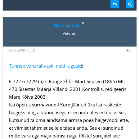
Hallucigenia
Veteran
01-06-2008, 15:50
#3
Tunneb vanarahvaski neid lugusid
:
E 7227/7229 (5) < Rõuge khk - Märt Siipsen (1895) Mt.
470 Sisestas Maarja Villandi 2001 Kontrollis, redigeeris
Mare Kõiva 2003
Isa õpetus surmavoodil Kord jäänud üks isa raskeste
haigeks ning arvanud isegi, et enamb üles ei tõuse. Siis
kutsunud ta oma aindsama armsa poea haigevoodi ette,
et viimist tahtmist sellele tääda anda. See ei sündinud
mitte vara ega maja pärast nagu tõistel surejatel see