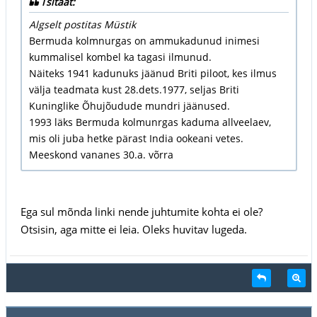
Tsitaat:
Algselt postitas Müstik
Bermuda kolmnurgas on ammukadunud inimesi
kummalisel kombel ka tagasi ilmunud.
Näiteks 1941 kadunuks jäänud Briti piloot, kes ilmus
välja teadmata kust 28.dets.1977, seljas Briti
Kuninglike Õhujõudude mundri jäänused.
1993 läks Bermuda kolmunrgas kaduma allveelaev,
mis oli juba hetke pärast India ookeani vetes.
Meeskond vananes 30.a. võrra
Ega sul mõnda linki nende juhtumite kohta ei ole?
Otsisin, aga mitte ei leia. Oleks huvitav lugeda.