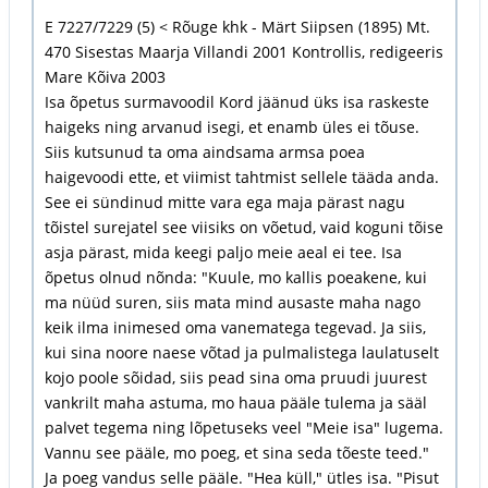
E 7227/7229 (5) < Rõuge khk - Märt Siipsen (1895) Mt.
470 Sisestas Maarja Villandi 2001 Kontrollis, redigeeris
Mare Kõiva 2003
Isa õpetus surmavoodil Kord jäänud üks isa raskeste
haigeks ning arvanud isegi, et enamb üles ei tõuse.
Siis kutsunud ta oma aindsama armsa poea
haigevoodi ette, et viimist tahtmist sellele tääda anda.
See ei sündinud mitte vara ega maja pärast nagu
tõistel surejatel see viisiks on võetud, vaid koguni tõise
asja pärast, mida keegi paljo meie aeal ei tee. Isa
õpetus olnud nõnda: "Kuule, mo kallis poeakene, kui
ma nüüd suren, siis mata mind ausaste maha nago
keik ilma inimesed oma vanematega tegevad. Ja siis,
kui sina noore naese võtad ja pulmalistega laulatuselt
kojo poole sõidad, siis pead sina oma pruudi juurest
vankrilt maha astuma, mo haua pääle tulema ja sääl
palvet tegema ning lõpetuseks veel "Meie isa" lugema.
Vannu see pääle, mo poeg, et sina seda tõeste teed."
Ja poeg vandus selle pääle. "Hea küll," ütles isa. "Pisut