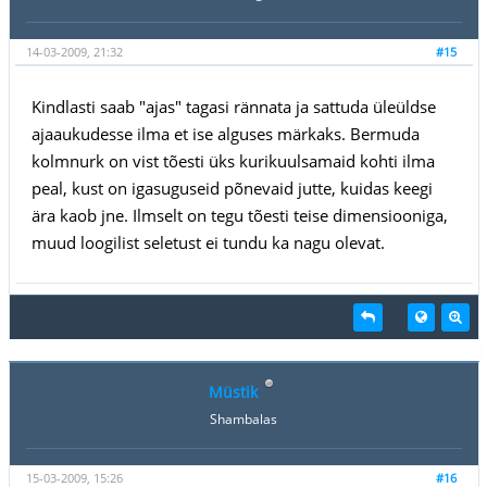
14-03-2009, 21:32
#15
Kindlasti saab "ajas" tagasi rännata ja sattuda üleüldse
ajaaukudesse ilma et ise alguses märkaks. Bermuda
kolmnurk on vist tõesti üks kurikuulsamaid kohti ilma
peal, kust on igasuguseid põnevaid jutte, kuidas keegi
ära kaob jne. Ilmselt on tegu tõesti teise dimensiooniga,
muud loogilist seletust ei tundu ka nagu olevat.
Müstik
Shambalas
15-03-2009, 15:26
#16