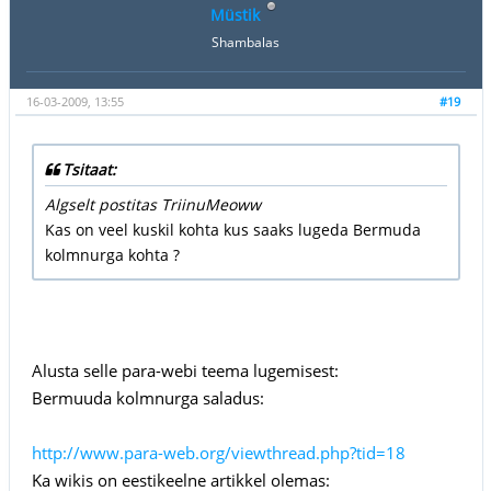
Müstik
Shambalas
16-03-2009, 13:55
#19
Tsitaat:
Algselt postitas TriinuMeoww
Kas on veel kuskil kohta kus saaks lugeda Bermuda
kolmnurga kohta ?
Alusta selle para-webi teema lugemisest:
Bermuuda kolmnurga saladus:
http://www.para-web.org/viewthread.php?tid=18
Ka wikis on eestikeelne artikkel olemas: