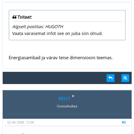
Tsitaat:
Algselt postitas: HUGOTH
Vaata varasemat infot see on juba siin olnud.
Energiasambad ja värav teise dimensiooni teemas.
Elis17
Uustulnukas
02-06-2008, 13:38
#6