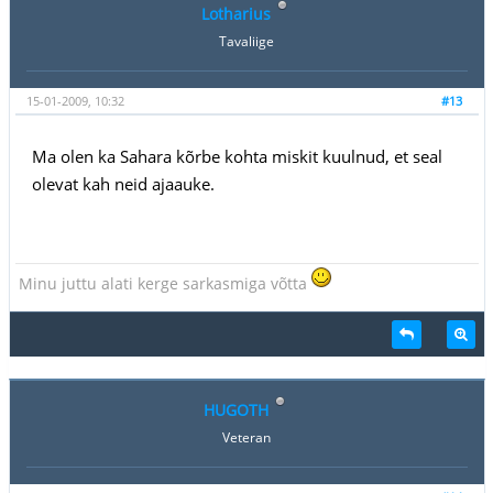
Lotharius
Tavaliige
15-01-2009, 10:32
#13
Ma olen ka Sahara kõrbe kohta miskit kuulnud, et seal
olevat kah neid ajaauke.
Minu juttu alati kerge sarkasmiga võtta
HUGOTH
Veteran