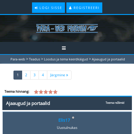
LOGI SISSE
REGISTREERI
>
>
>
Para-web
Teadus
Loodus ja tema keerdkäigud
Ajaaugud ja portaalid
(current)
1
2
3
4
Järgmine
Teema hinnang:
Ajaaugud ja portaalid
Teema režiimid
Elis17
Uustulnukas