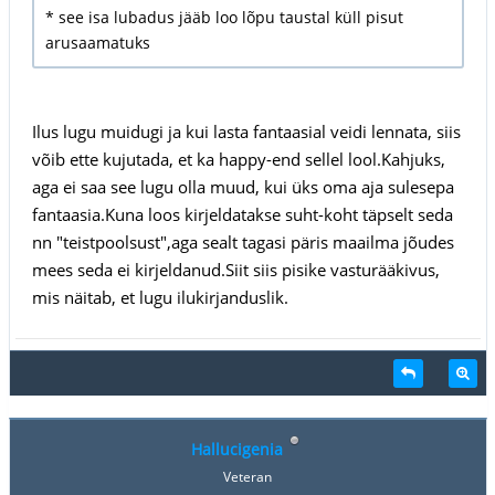
* see isa lubadus jääb loo lõpu taustal küll pisut
arusaamatuks
Ilus lugu muidugi ja kui lasta fantaasial veidi lennata, siis
võib ette kujutada, et ka happy-end sellel lool.Kahjuks,
aga ei saa see lugu olla muud, kui üks oma aja sulesepa
fantaasia.Kuna loos kirjeldatakse suht-koht täpselt seda
nn "teistpoolsust",aga sealt tagasi päris maailma jõudes
mees seda ei kirjeldanud.Siit siis pisike vasturääkivus,
mis näitab, et lugu ilukirjanduslik.
Hallucigenia
Veteran