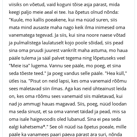
viisiks on võetud, vaid koguni tõise asja pärast, mida
keegi paljo meie aeal ei tee. Isa õpetus olnud nõnda:
"Kuule, mo kallis poeakene, kui ma nüüd suren, siis
mata mind ausaste maha nago keik ilma inimesed oma
vanematega tegevad. Ja siis, kui sina noore naese võtad
ja pulmalistega laulatuselt kojo poole sõidad, siis pead
sina oma pruudi juurest vankrilt maha astuma, mo haua
pääle tulema ja sääl palvet tegema ning lõpetuseks veel
"Meie isa" lugema. Vannu see pääle, mo poeg, et sina
seda tõeste teed." Ja poeg vandus selle pääle. "Hea küll,"
ütles isa. "Pisut on neid lapsi, kes oma vanemaid rõõmu
sees mäletavad siin ilmas. Aga kas neid ühteainust leida
on, kes oma rõõmu sees vanemaid siis mäletavad, kui
nad jo ammugi hauas magavad. Siis, poeg, nüüd loodan
ma seda sinust, et sa oma vannet täidad ja pead, mis sa
oma isale haigevoodis oled lubanud. Sina ei pea seda
ealgi kahetsema*." See oli nüüd isa õpetus poeale, mille
pääle ka vanamees paari päeva pärast ära suri, nõnda