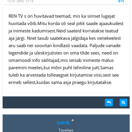
15-01-2009, 17:14
#14
REN TV s on huvitavad teemad, mis ka siinset lugejat
huvitada võib.Mitu korda oli seal pikk saade ajaaukudest
ja inimeste kadumisest.Neid saateid korratakse teatud
aja järgi. Niiet tasub saatekava jälgidaja kes venekeelest
aru saab nei soovitan kindlasti vaadata. Paljude vanade
legendide ja üleskirjutistes on oma tõde sees, need on
omamoodi info säilitajad,mis seisab inimeste mälus
paremini meeles,kui mõni puht tehniline jutt.Samas
tuleb ka arvestada tolleaegset kirjutamise viisi,sest see
erineb sellest,kuidas sama asja praegu kirjutatakse.
Indr3k
Tavaliige