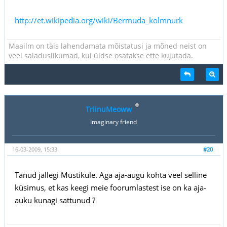
http://et.wikipedia.org/wiki/Bermuda_kolmnurk
Maailm on täis lahendamata mõistatusi ja mõned neist on
veel saladuslikumad, kui üldse osatakse ette kujutada.
TriinuMeoww
Imaginary friend
16-03-2009, 15:33
#20
Tänud jällegi Müstikule. Aga aja-augu kohta veel selline
küsimus, et kas keegi meie foorumlastest ise on ka aja-
auku kunagi sattunud ?