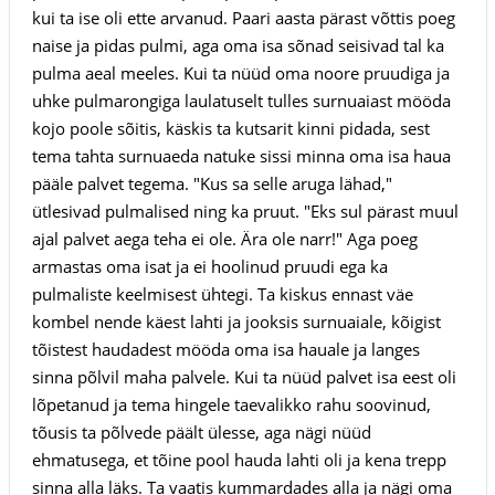
kui ta ise oli ette arvanud. Paari aasta pärast võttis poeg
naise ja pidas pulmi, aga oma isa sõnad seisivad tal ka
pulma aeal meeles. Kui ta nüüd oma noore pruudiga ja
uhke pulmarongiga laulatuselt tulles surnuaiast mööda
kojo poole sõitis, käskis ta kutsarit kinni pidada, sest
tema tahta surnuaeda natuke sissi minna oma isa haua
pääle palvet tegema. "Kus sa selle aruga lähad,"
ütlesivad pulmalised ning ka pruut. "Eks sul pärast muul
ajal palvet aega teha ei ole. Ära ole narr!" Aga poeg
armastas oma isat ja ei hoolinud pruudi ega ka
pulmaliste keelmisest ühtegi. Ta kiskus ennast väe
kombel nende käest lahti ja jooksis surnuaiale, kõigist
tõistest haudadest mööda oma isa hauale ja langes
sinna põlvil maha palvele. Kui ta nüüd palvet isa eest oli
lõpetanud ja tema hingele taevalikko rahu soovinud,
tõusis ta põlvede päält ülesse, aga nägi nüüd
ehmatusega, et tõine pool hauda lahti oli ja kena trepp
sinna alla läks. Ta vaatis kummardades alla ja nägi oma