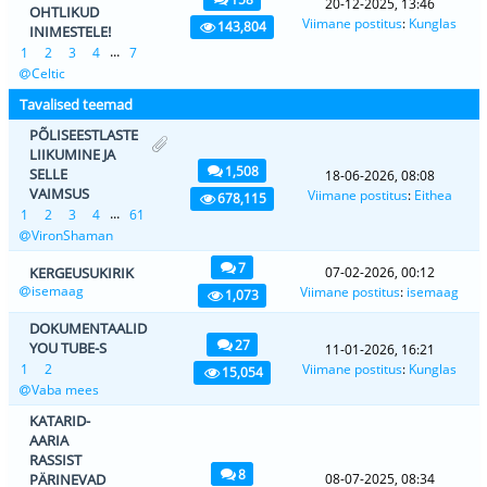
20-12-2025, 13:46
OHTLIKUD
Viimane postitus
:
Kunglas
143,804
INIMESTELE!
...
1
2
3
4
7
Celtic
Tavalised teemad
PÕLISEESTLASTE
LIIKUMINE JA
1,508
SELLE
18-06-2026, 08:08
VAIMSUS
Viimane postitus
:
Eithea
678,115
...
1
2
3
4
61
VironShaman
7
KERGEUSUKIRIK
07-02-2026, 00:12
isemaag
Viimane postitus
:
isemaag
1,073
DOKUMENTAALID
27
YOU TUBE-S
11-01-2026, 16:21
1
2
Viimane postitus
:
Kunglas
15,054
Vaba mees
KATARID-
AARIA
RASSIST
8
PÄRINEVAD
08-07-2025, 08:34