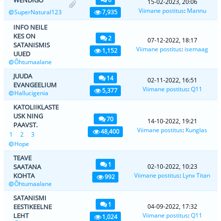
15-02-2023, 20:06
Viimane postitus
:
Mannu
SuperNatural123
7,935
INFO NEILE
KES ON
2
07-12-2022, 18:17
SATANISMIS
Viimane postitus
:
isemaag
1,152
UUED
Õhtumaalane
JUUDA
14
02-11-2022, 16:51
EVANGEELIUM
Viimane postitus
:
Q11
5,377
Hallucigenia
KATOLIIKLASTE
USK NING
70
14-10-2022, 19:21
PAAVST.
Viimane postitus
:
Kunglas
48,400
1
2
3
Hope
TEAVE
1
SAATANA
02-10-2022, 10:23
KOHTA
Viimane postitus
:
Lynx Titan
992
Õhtumaalane
SATANISMI
1
EESTIKEELNE
04-09-2022, 17:32
LEHT
Viimane postitus
:
Q11
1,024