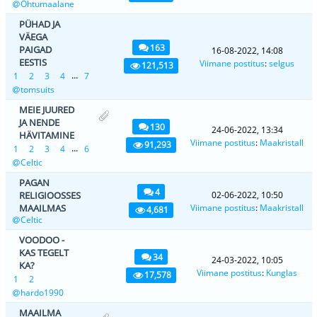
Õhtumaalane
PÜHAD JA
VÄEGA
163
PAIGAD
16-08-2022, 14:08
EESTIS
Viimane postitus
:
selgus
121,513
...
1
2
3
4
7
tomsuits
MEIE JUURED
JA NENDE
130
24-06-2022, 13:34
HÄVITAMINE
Viimane postitus
:
Maakristall
91,293
...
1
2
3
4
6
Celtic
PAGAN
4
RELIGIOOSSES
02-06-2022, 10:50
MAAILMAS
Viimane postitus
:
Maakristall
4,681
Celtic
VOODOO -
KAS TEGELT
34
24-03-2022, 10:05
KA?
Viimane postitus
:
Kunglas
17,578
1
2
hardo1990
MAAILMA