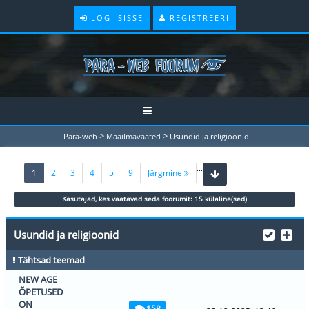
LOGI SISSE
REGISTREERI
>
>
Para-web
Maailmavaated
Usundid ja religioonid
...
(current)
1
2
3
4
5
9
Järgmine
Kasutajad, kes vaatavad seda foorumit: 15 külaline(sed)
Usundid ja religioonid
Tähtsad teemad
NEW AGE
ÕPETUSED
ON
158