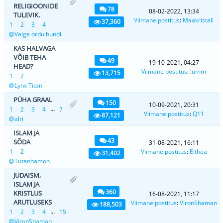
RELIGIOONIDE
78
08-02-2022, 13:34
TULEVIK.
Viimane postitus
:
Maakristall
37,360
1
2
3
4
Valge ordu hundi
KAS HALVAGA
VÕIB TEHA
49
19-10-2021, 04:27
HEAD?
Viimane postitus
:
lumm
13,715
1
2
Lynx Titan
PÜHA GRAAL
150
10-09-2021, 20:31
...
1
2
3
4
7
Viimane postitus
:
Q11
87,121
alri
ISLAM JA
43
SÕDA
31-08-2021, 16:11
1
2
Viimane postitus
:
Eithea
31,402
Tutanhamon
JUDAISM,
ISLAM JA
360
KRISTLUS
16-08-2021, 11:17
ARUTLUSEKS
Viimane postitus
:
VironShaman
188,503
...
1
2
3
4
15
VironShaman