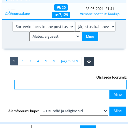
20
..........
28-05-2021, 21:41
Õhtumaalane
Viimane postitus
:
Kaaluja
7,129
...
(current)
1
2
3
4
5
9
Järgmine
Otsi seda foorumit:
Alamfoorumi hüpe: