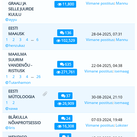
GRAALI JA
Viimane postitus
:
Mannu
11,800
SELLE JUURDE
KUULU
ayyu
EESTI
136
MAAUSK
28-04-2025, 07:31
...
1
2
3
4
6
Viimane postitus
:
Mannu
102,529
henzukaz
MAAILMA
SUURIM
635
VANDENÕU -
22-04-2025, 04:38
RISTIUSK
Viimane postitus
:
isemaag
271,761
...
1
2
3
4
26
Tutanhamon
EESTI
37
MÜTOLOOGIA
30-08-2024, 21:10
1
2
Viimane postitus
:
isemaag
26,909
xawa
BLÅKULLA
24
07-03-2024, 19:48
NÕIAPROTSESSID
Viimane postitus
:
Lokster
16,308
Iiris
WENDIGO
8