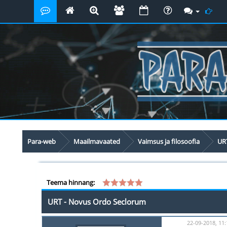
Para-web
Maailmavaated
Vaimsus ja filosoofia
UR
Teema hinnang:
URT - Novus Ordo Seclorum
22-09-2018, 11: