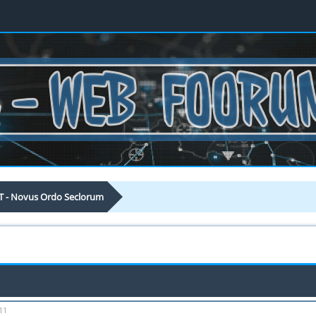
T - Novus Ordo Seclorum
11