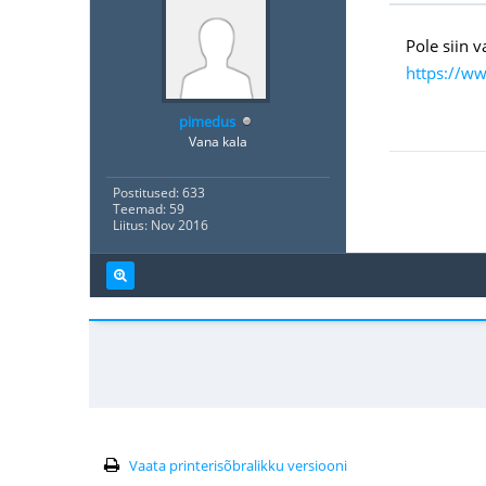
Pole siin v
https://w
pimedus
Vana kala
Postitused: 633
Teemad: 59
Liitus: Nov 2016
Vaata printerisõbralikku versiooni