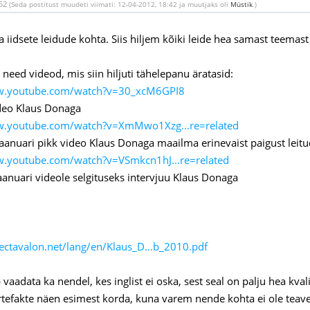
:52
(Seda postitust muudeti viimati: 12-04-2012, 18:42 ja muutjaks oli
Müstik
.)
 iidsete leidude kohta. Siis hiljem kõiki leide hea samast teemast 
 need videod, mis siin hiljuti tähelepanu äratasid:
w.youtube.com/watch?v=30_xcM6GPI8
ideo Klaus Donaga
w.youtube.com/watch?v=XmMwo1Xzg...re=related
jaanuari pikk video Klaus Donaga maailma erinevaist paigust leitu
w.youtube.com/watch?v=VSmkcn1hJ...re=related
jaanuari videole selgituseks intervjuu Klaus Donaga
jectavalon.net/lang/en/Klaus_D...b_2010.pdf
vaadata ka nendel, kes inglist ei oska, sest seal on palju hea kvali
tefakte näen esimest korda, kuna varem nende kohta ei ole teavet 