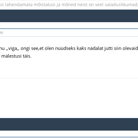
is lahendamata mõistatusi ja mõned neist on veel saladuslikumad, 
46
u ,,viga,, ongi see,et olen nüüdseks kaks nädalat jutti siin olevai
, mälestusi täis.