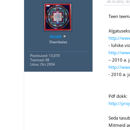
09-10-2010, 18
Teen teema
Algatuseks
Müstik
http://ww
Shambalas
- lühike v
http://ww
Postitused: 13,070
– 2010 a. 
Teemad: 98
Liitus: Oct 2004
http://ww
- 2010 a. 
Pdf dokk:
http://pro
Seda tasub 
Mitmeid ar