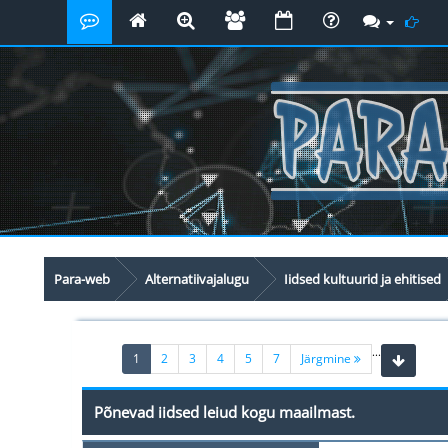
Para-web
Alternatiivajalugu
Iidsed kultuurid ja ehitised
...
(current)
1
2
3
4
5
7
Järgmine
Põnevad iidsed leiud kogu maailmast.