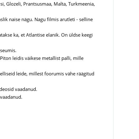
oisi, Glozeli, Prantsusmaa, Malta, Turkmeenia,
ik naise nägu. Nagu filmis arutleti - selline
takse ka, et Atlantise elanik. On üldse keegi
useumis.
ton leidis väikese metallist palli, mille
lliseid leide, millest foorumis vähe räägitud
videosid vaadanud.
l vaadanud.