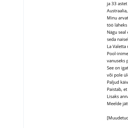
ja 33 aste
Austraalia, 
Minu arvate
töö läheks
Nägu seal 
seda naise
La Valetta
Pool-inimes
vanuseks p
See on iga
või pole ü
Paljud käi
Paistab, et
Lisaks ann
Meelde jätt
[Muudetud