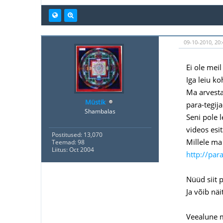
09-10-2010, 20:
Ei ole meil
Iga leiu ko
Ma arvestan
Müstik
para-tegij
Shambalas
Seni pole l
videos es
Postitused: 13,070
Millele ma
Teemad: 98
Liitus: Oct 2004
http://par
Nüüd siit 
Ja võib näi
Veealune m