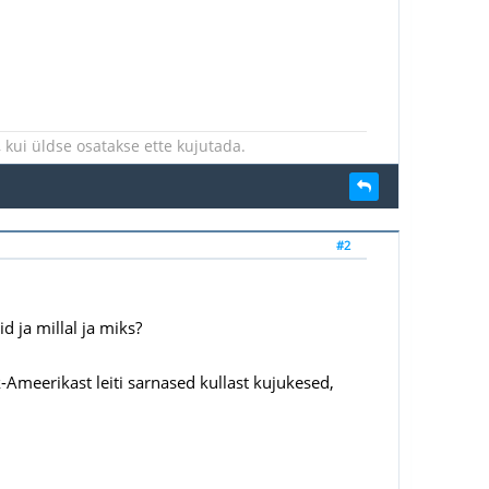
kui üldse osatakse ette kujutada.
#2
d ja millal ja miks?
sk-Ameerikast leiti sarnased kullast kujukesed,