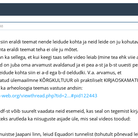
48
 siin eraldi teemat nende leidude kohta ja neid leide on ju kohutav
hta eraldi teemat teha ei ole ju mõtet.
 ka sellega, et kui keegi taas selle video leiab (mine tea ehk viie a
ad on juba oma arvamust avaldanud ja ei pea a-st ja b-st uuesti p
eidude kohta siin ei a-d ega b-d öeldudki. V.a. arvamus, et
itatud ülemaailmne KÕRGKULTUUR oli praktiliselt KIRJAOSKAMAT
 ka arheoloogia teemas vastuse andsin:
a-web.org/viewthread.php?tid=2...#pid122443
pdf-st võib suurelt vaadata neid esemeid, kas seal on tegemist ki
teks arutleda ka niisuguste asjade üle, mis seal videos toodud:
uistse Jaapani linn, leiud Equadori tunnelist (tohutult põnevad le