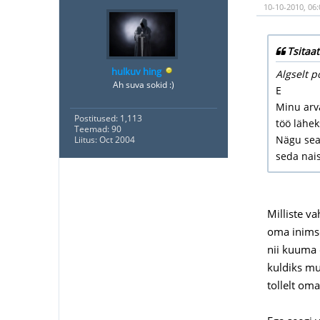
10-10-2010, 06:
Tsitaat
hulkuv hing
Algselt p
Ah suva sokid :)
E
Minu arva
Postitused: 1,113
töö lähek
Teemad: 90
Nägu seal
Liitus: Oct 2004
seda nai
Milliste v
oma inimsoo
nii kuuma o
kuldiks mu
tollelt oma