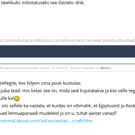
 täielikuks mõistatuseks see Genetic disk.
is lahendamata mõistatusi ja mõned neist on veel saladuslikumad, 
:34
(Seda postitust muudeti viimati: 12-04-2012, 18:43 ja muutjaks oli
Müstik
.)
kellegile, kes hiljem oma posti kustutas:
 juba tead, mis ketas see on, mida seal kujutatakse ja kes selle tegi
ulle ka!
siis sellele ka vastata, et kuidas on võimalik, et Egiptusest ja Ke
vad lennuaparaadi mudeleid ja on u. tuhat aastat vanad?
anormal.about.com/od/ancientan...rcraft.htm