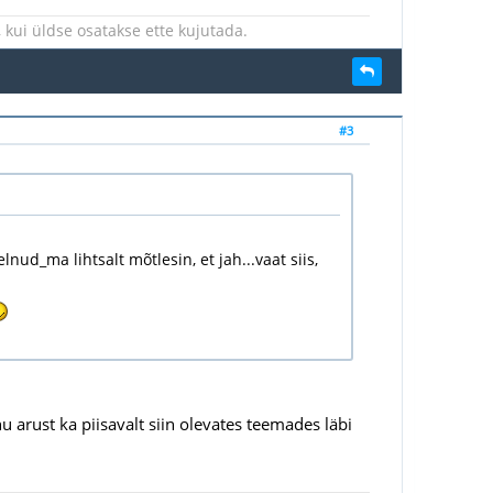
kui üldse osatakse ette kujutada.
#3
nud_ma lihtsalt mõtlesin, et jah...vaat siis,
u arust ka piisavalt siin olevates teemades läbi