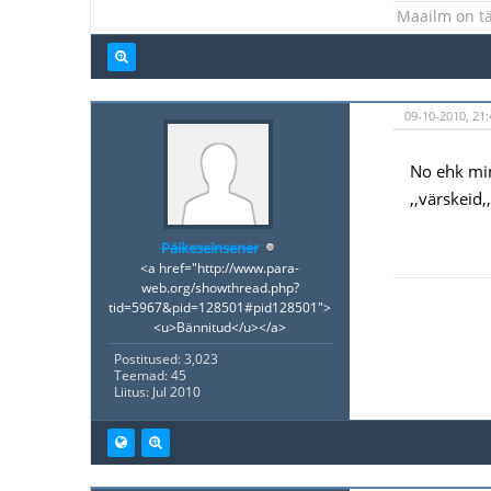
Maailm on tä
09-10-2010, 21:
No ehk min
,,värskeid,
Päikeseinsener
<a href="http://www.para-
web.org/showthread.php?
tid=5967&pid=128501#pid128501">
<u>Bännitud</u></a>
Postitused: 3,023
Teemad: 45
Liitus: Jul 2010