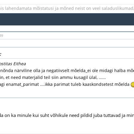
is lahendamata mõistatusi ja mõned neist on veel saladuslikumad, 
39
:
ostitas Eithea
nõnda närviline olla ja negatiivselt mõelda_ei ole midagi halba mõel
n, et need materjalid teil siin ammu kusagil ülal, ......
dagi enamat_parimat ....ikka parimat tuleb kaaskondsetest mõelda
da on ka minule kui suht võhikule need pildid juba tuttavad ja min