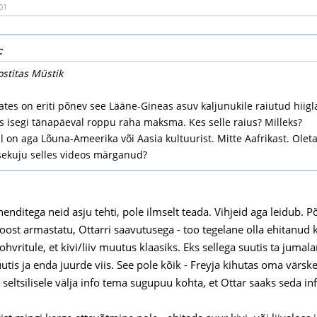
01
:
ostitas Müstik
tes on eriti põnev see Lääne-Gineas asuv kaljunukile raiutud hiiglas
s isegi tänapäeval roppu raha maksma. Kes selle raius? Milleks?
 on aga Lõuna-Ameerika või Aasia kultuurist. Mitte Aafrikast. Oletat
sekuju selles videos märganud?
ahenditega neid asju tehti, pole ilmselt teada. Vihjeid aga leidub
st armastatu, Ottarri saavutusega - too tegelane olla ehitanud kivi
hvritule, et kivi/liiv muutus klaasiks. Eks sellega suutis ta juma
utis ja enda juurde viis. See pole kõik - Freyja kihutas oma värske
 seltsilisele välja info tema sugupuu kohta, et Ottar saaks seda i