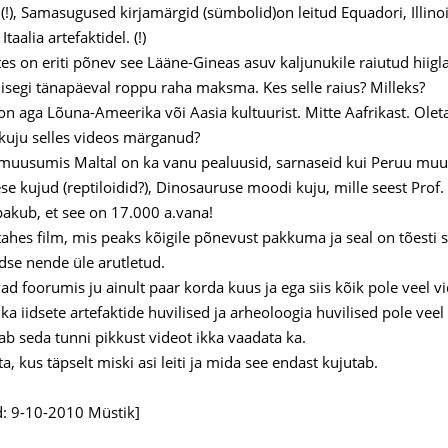
t (!), Samasugused kirjamärgid (sümbolid)on leitud Equadori, Illin
Itaalia artefaktidel. (!)
s on eriti põnev see Lääne-Gineas asuv kaljunukile raiutud hiiglasl
 isegi tänapäeval roppu raha maksma. Kes selle raius? Milleks?
on aga Lõuna-Ameerika või Aasia kultuurist. Mitte Aafrikast. Oleta
kuju selles videos märganud?
 muusumis Maltal on ka vanu pealuusid, sarnaseid kui Peruu mu
e kujud (reptiloidid?), Dinosauruse moodi kuju, mille seest Prof. Pi
akub, et see on 17.000 a.vana!
tahes film, mis peaks kõigile põnevust pakkuma ja seal on tõesti se
ldse nende üle arutletud.
vad foorumis ju ainult paar korda kuus ja ega siis kõik pole veel 
 ka iidsete artefaktide huvilised ja arheoloogia huvilised pole vee
ab seda tunni pikkust videot ikka vaadata ka.
a, kus täpselt miski asi leiti ja mida see endast kujutab.
: 9-10-2010 Müstik]