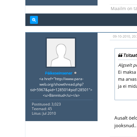
Maailm on tä
09-10-2010, 20:
Tsitaat
Algselt p
Ei maksa 
Päikeseinsener
<a href="http://www.para-
ma arvasi
web.org/showthread.php?
ja ei mi
tid=5967&pid=128501#pid128501">
<u>Bännitud</u></a>
Postitused: 3,023
Teemad: 45
Liitus: Jul 2010
Ausalt öel
jooksnud..