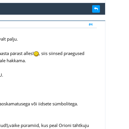
#4
alt palju.
asta pärast alles!
, siis siinsed praegused
eale hakkama.
U.
rjaoskamatusega või iidsete sümbolitega.
iud!),väike püramiid, kus peal Orioni tähtkuju