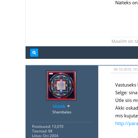
Näiteks on
Maailm on tä
09-10-2010, 19
Vastuseks 
Selge: sina
Ütle siis m
Müstik
Äkki oskad 
Shambalas
mis kujuta
http://par
Postitused: 13,070
Teemad: 98
Liitus: Oct 2004