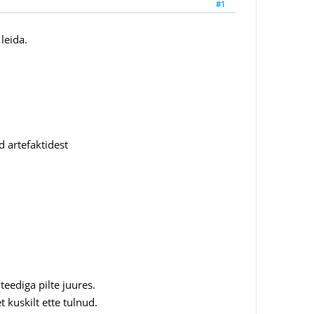
#1
leida.
d artefaktidest
teediga pilte juures.
kuskilt ette tulnud.