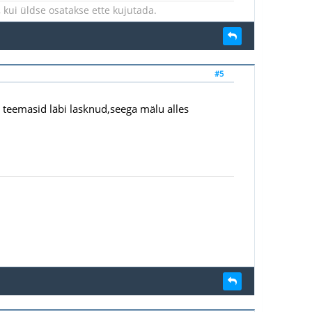
kui üldse osatakse ette kujutada.
#5
d teemasid läbi lasknud,seega mälu alles