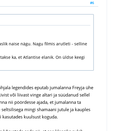
#6
lik naise nägu. Nagu filmis arutleti - selline
akse ka, et Atlantise elanik. On üldse keegi
. Põhjala legendides eputab jumalanna Freyja ühe
st või liivast vinge altari ja süüdanud sellel
lanna nii pöördesse ajada, et jumalanna ta
 seltsilisega mingi shamaani jutule ja kauples
nfi kasutades kuulsust koguda.