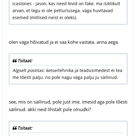
icastones - jason, kas need kivid on fake. ma isiklikult
arvan, et tegu ei ole petturlusega. väga huvitavad
esemed (millised neist ei oleks).
olen väga hõivatud ja ei saa kohe vastata. anna aega.
Tsitaat:
Algselt postitas: ketser
tehnika ja teadusimedest ei tea
me tõesti palju. no pole nagu väga palju ju säilinud.
see, mis on säilinud, pole just ime. imesid aga pole tõesti
säilinud. äkki neid lihstalt pole olnudki?
Tsitaat: