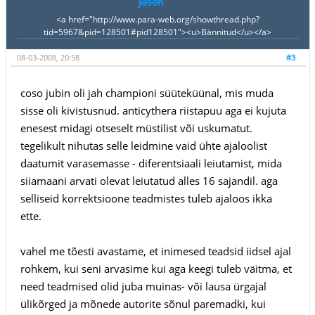
Jason
<a href="http://www.para-web.org/showthread.php?
tid=5967&pid=128501#pid128501"><u>Bännitud</u></a>
08-03-2008, 20:58
#3
coso jubin oli jah championi süüteküünal, mis muda
sisse oli kivistusnud. anticythera riistapuu aga ei kujuta
enesest midagi otseselt müstilist või uskumatut.
tegelikult nihutas selle leidmine vaid ühte ajaloolist
daatumit varasemasse - diferentsiaali leiutamist, mida
siiamaani arvati olevat leiutatud alles 16 sajandil. aga
selliseid korrektsioone teadmistes tuleb ajaloos ikka
ette.
vahel me tõesti avastame, et inimesed teadsid iidsel ajal
rohkem, kui seni arvasime kui aga keegi tuleb väitma, et
need teadmised olid juba muinas- või lausa ürgajal
ülikõrged ja mõnede autorite sõnul paremadki, kui