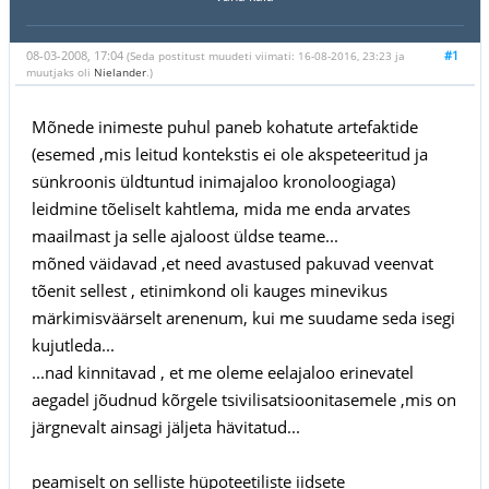
08-03-2008, 17:04
#1
(Seda postitust muudeti viimati: 16-08-2016, 23:23 ja
muutjaks oli
Nielander
.)
Mõnede inimeste puhul paneb kohatute artefaktide
(esemed ,mis leitud kontekstis ei ole akspeteeritud ja
sünkroonis üldtuntud inimajaloo kronoloogiaga)
leidmine tõeliselt kahtlema, mida me enda arvates
maailmast ja selle ajaloost üldse teame...
mõned väidavad ,et need avastused pakuvad veenvat
tõenit sellest , etinimkond oli kauges minevikus
märkimisväärselt arenenum, kui me suudame seda isegi
kujutleda...
...nad kinnitavad , et me oleme eelajaloo erinevatel
aegadel jõudnud kõrgele tsivilisatsioonitasemele ,mis on
järgnevalt ainsagi jäljeta hävitatud...
peamiselt on selliste hüpoteetiliste iidsete