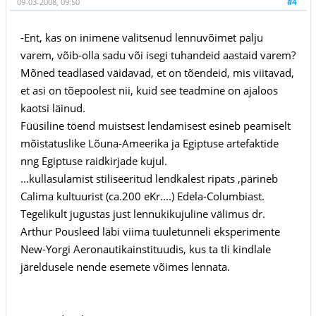
09-03-2008, 09:50
#4
-Ent, kas on inimene valitsenud lennuvõimet palju
varem, võib-olla sadu või isegi tuhandeid aastaid varem?
Mõned teadlased väidavad, et on tõendeid, mis viitavad,
et asi on tõepoolest nii, kuid see teadmine on ajaloos
kaotsi läinud.
Füüsiline töend muistsest lendamisest esineb peamiselt
mõistatuslike Lõuna-Ameerika ja Egiptuse artefaktide
nng Egiptuse raidkirjade kujul.
...kullasulamist stiliseeritud lendkalest ripats ,pärineb
Calima kultuurist (ca.200 eKr....) Edela-Columbiast.
Tegelikult jugustas just lennukikujuline välimus dr.
Arthur Pousleed läbi viima tuuletunneli eksperimente
New-Yorgi Aeronautikainstituudis, kus ta tli kindlale
järeldusele nende esemete võimes lennata.