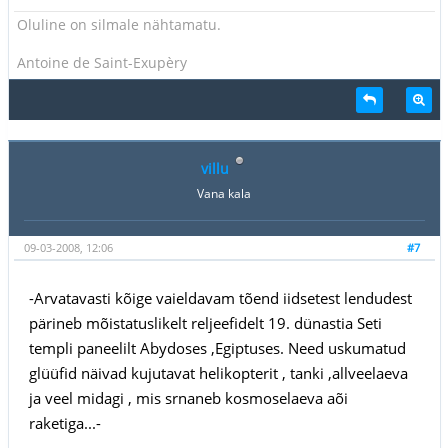
Oluline on silmale nähtamatu.
Antoine de Saint-Exupèry
villu
Vana kala
09-03-2008, 12:06
#7
-Arvatavasti kõige vaieldavam tõend iidsetest lendudest
pärineb mõistatuslikelt reljeefidelt 19. dünastia Seti
templi paneelilt Abydoses ,Egiptuses. Need uskumatud
glüüfid näivad kujutavat helikopterit , tanki ,allveelaeva
ja veel midagi , mis srnaneb kosmoselaeva aõi
raketiga...-