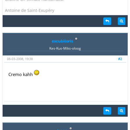
Antoine de Saint-Exupèry
excubitoris
Kes-Kus-Miks-oloog
08-03-2008, 19:38
#2
Cremo kahh