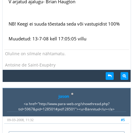
V arjatud ajalugu- Brian Haugton
NB! Keegi ei suuda tõestada seda või vastupidist 100%
Muudetud: 13-7-08 kell 17:05:05 villu
Oluline on silmale nähtamatu.
Antoine de Saint-Exupèry
Jason
<a href="http://www.para-web.org/showthread.php?
tid=5967&pid=128501#pid128501"><u>Bännitud</u></a>
09-03-2008, 11:32
#5