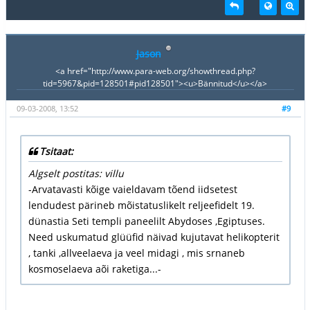
Jason
<a href="http://www.para-web.org/showthread.php?
tid=5967&pid=128501#pid128501"><u>Bännitud</u></a>
09-03-2008, 13:52
#9
Tsitaat:
Algselt postitas: villu
-Arvatavasti kõige vaieldavam tõend iidsetest
lendudest pärineb mõistatuslikelt reljeefidelt 19.
dünastia Seti templi paneelilt Abydoses ,Egiptuses.
Need uskumatud glüüfid näivad kujutavat helikopterit
, tanki ,allveelaeva ja veel midagi , mis srnaneb
kosmoselaeva aõi raketiga...-