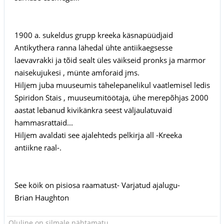
1900 a. sukeldus grupp kreeka käsnapüüdjaid
Antikythera ranna lähedal ühte antiikaegsesse
laevavrakki ja tõid sealt üles väikseid pronks ja marmor
naisekujukesi , münte amforaid jms.
Hiljem juba muuseumis tähelepanelikul vaatlemisel ledis
Spiridon Stais , muuseumitöötaja, ühe merepõhjas 2000
aastat lebanud kivikänkra seest väljaulatuvaid
hammasrattaid...
Hiljem avaldati see ajalehteds pelkirja all -Kreeka
antiikne raal-.
See köik on pisiosa raamatust- Varjatud ajalugu-
Brian Haughton
Oluline on silmale nähtamatu.