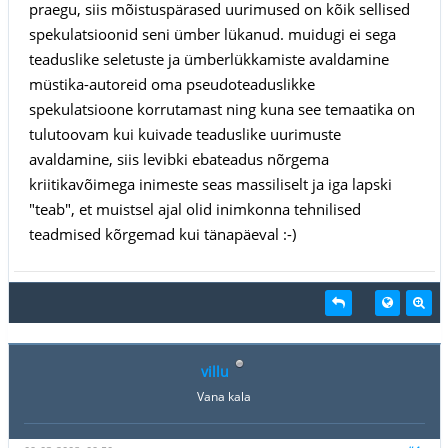
praegu, siis mõistuspärased uurimused on kõik sellised
spekulatsioonid seni ümber lükanud. muidugi ei sega
teaduslike seletuste ja ümberlükkamiste avaldamine
müstika-autoreid oma pseudoteaduslikke
spekulatsioone korrutamast ning kuna see temaatika on
tulutoovam kui kuivade teaduslike uurimuste
avaldamine, siis levibki ebateadus nõrgema
kriitikavõimega inimeste seas massiliselt ja iga lapski
"teab", et muistsel ajal olid inimkonna tehnilised
teadmised kõrgemad kui tänapäeval :-)
villu
Vana kala