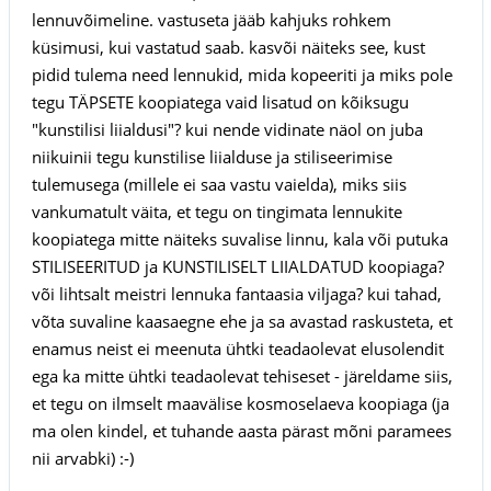
lennuvõimeline. vastuseta jääb kahjuks rohkem
küsimusi, kui vastatud saab. kasvõi näiteks see, kust
pidid tulema need lennukid, mida kopeeriti ja miks pole
tegu TÄPSETE koopiatega vaid lisatud on kõiksugu
"kunstilisi liialdusi"? kui nende vidinate näol on juba
niikuinii tegu kunstilise liialduse ja stiliseerimise
tulemusega (millele ei saa vastu vaielda), miks siis
vankumatult väita, et tegu on tingimata lennukite
koopiatega mitte näiteks suvalise linnu, kala või putuka
STILISEERITUD ja KUNSTILISELT LIIALDATUD koopiaga?
või lihtsalt meistri lennuka fantaasia viljaga? kui tahad,
võta suvaline kaasaegne ehe ja sa avastad raskusteta, et
enamus neist ei meenuta ühtki teadaolevat elusolendit
ega ka mitte ühtki teadaolevat tehiseset - järeldame siis,
et tegu on ilmselt maavälise kosmoselaeva koopiaga (ja
ma olen kindel, et tuhande aasta pärast mõni paramees
nii arvabki) :-)