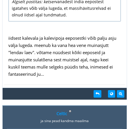
Algselt postitas: ketser
vanadest india eepostest
igatahes võib välja lugeda, et massihävitusrelvad ei
olnud iidsel ajal tundmatud.
iidsest kalevala ja kalevipoja eeposestki võib palju asju
välja lugeda. meenub ka vana hea vene muinasjutt
"lendav laev". võtame nüüdsest kõiki eeposeid ja
muinasjutte sulatõena sest muistsel ajal, nagu keei
kuskil teemas mulle selgeks püüdis teha, inimesed ei
fantaseerinud ju...
Celtic
ja sina pead kandma maailma