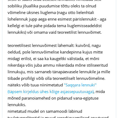
sobiliku jõuallika puudumise tõttu oleks ta olnud
võimeline üksnes liuglema (nagu otto lielenhtali
lohelennuk jupp aega enne esimest pärislennukit - aga
kellelgi ei tule pähe pidada tema liuglemisseadeldist
lennukiks) või omama vaid teoreetilist lennuvõimet.
teoreetilisest lennuvõimest lähemalt: kuivõrd, nagu
öeldud, pole lennuvõimelise kandepinna kujus mitte
midagi erilist, ei saa ka kaugeltki välistada, et mõni
nikerdaja võis juba ammu nikerdada mõne stiliseeritud
linnukuju, mis sarnaneb tänapäevasele lennukile ja mille
tiibade profiilgi võib olla teoreetiliselt lennuvõimeline.
näiteks võib tuua niinimetatud
"Saqqara lennuki"
(täpsem kirjeldus ühes kõige asjassepuutuvaga)
, mida
mõned paranoiamehed on pidanud vana-egiptuse
lennukiks.
nimetatud mudel on samamoodi läbinud
tuuletunnelitestid ja muud aerodünaamilised arvutused