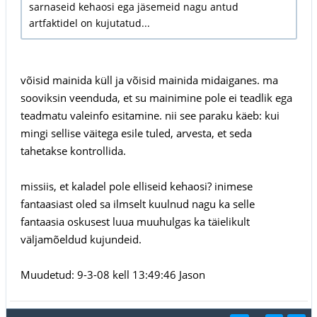
sarnaseid kehaosi ega jäsemeid nagu antud
artfaktidel on kujutatud...
võisid mainida küll ja võisid mainida midaiganes. ma
sooviksin veenduda, et su mainimine pole ei teadlik ega
teadmatu valeinfo esitamine. nii see paraku käeb: kui
mingi sellise väitega esile tuled, arvesta, et seda
tahetakse kontrollida.
missiis, et kaladel pole elliseid kehaosi? inimese
fantaasiast oled sa ilmselt kuulnud nagu ka selle
fantaasia oskusest luua muuhulgas ka täielikult
väljamõeldud kujundeid.
Muudetud: 9-3-08 kell 13:49:46 Jason