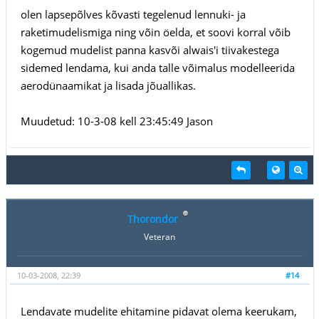
olen lapsepõlves kõvasti tegelenud lennuki- ja
raketimudelismiga ning võin öelda, et soovi korral võib
kogemud mudelist panna kasvõi alwais'i tiivakestega
sidemed lendama, kui anda talle võimalus modelleerida
aerodünaamikat ja lisada jõuallikas.
Muudetud: 10-3-08 kell 23:45:49 Jason
Thorondor
Veteran
10-03-2008, 22:39
#14
Lendavate mudelite ehitamine pidavat olema keerukam,