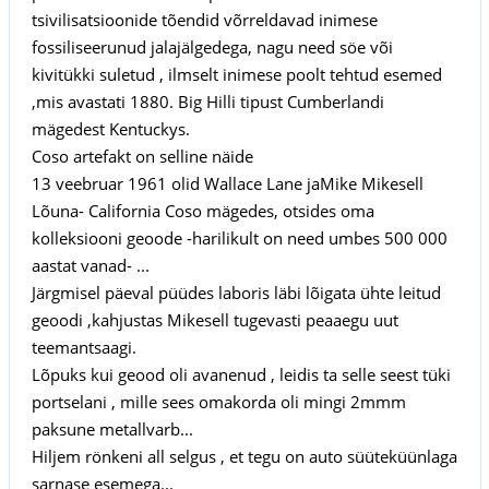
tsivilisatsioonide tõendid võrreldavad inimese
fossiliseerunud jalajälgedega, nagu need söe või
kivitükki suletud , ilmselt inimese poolt tehtud esemed
,mis avastati 1880. Big Hilli tipust Cumberlandi
mägedest Kentuckys.
Coso artefakt on selline näide
13 veebruar 1961 olid Wallace Lane jaMike Mikesell
Lõuna- California Coso mägedes, otsides oma
kolleksiooni geoode -harilikult on need umbes 500 000
aastat vanad- ...
Järgmisel päeval püüdes laboris läbi lõigata ühte leitud
geoodi ,kahjustas Mikesell tugevasti peaaegu uut
teemantsaagi.
Lõpuks kui geood oli avanenud , leidis ta selle seest tüki
portselani , mille sees omakorda oli mingi 2mmm
paksune metallvarb...
Hiljem rönkeni all selgus , et tegu on auto süüteküünlaga
sarnase esemega...