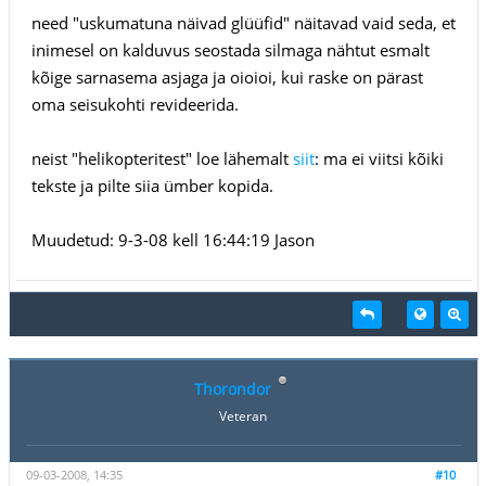
need "uskumatuna näivad glüüfid" näitavad vaid seda, et
inimesel on kalduvus seostada silmaga nähtut esmalt
kõige sarnasema asjaga ja oioioi, kui raske on pärast
oma seisukohti revideerida.
neist "helikopteritest" loe lähemalt
siit
: ma ei viitsi kõiki
tekste ja pilte siia ümber kopida.
Muudetud: 9-3-08 kell 16:44:19 Jason
Thorondor
Veteran
09-03-2008, 14:35
#10