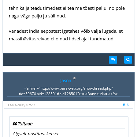
tehnika ja teadusimedest ei tea me tõesti palju. no pole
nagu väga palju ju säilinud.
vanadest india eepostest igatahes võib välja lugeda, et
massihävitusrelvad ei olnud iidsel ajal tundmatud.
Jason
<a href="http://www.para-web.org/showthread.php?
tid=5967&pid=128501#pid128501"><u>Bännitud</u></a>
13-03-2008, 07:29
#16
Tsitaat:
Algselt postitas: ketser