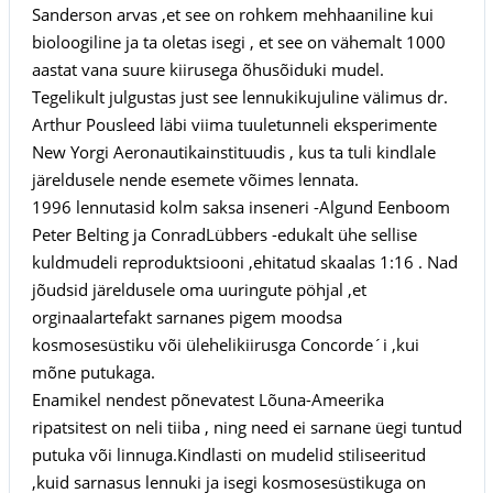
Sanderson arvas ,et see on rohkem mehhaaniline kui
bioloogiline ja ta oletas isegi , et see on vähemalt 1000
aastat vana suure kiirusega õhusõiduki mudel.
Tegelikult julgustas just see lennukikujuline välimus dr.
Arthur Pousleed läbi viima tuuletunneli eksperimente
New Yorgi Aeronautikainstituudis , kus ta tuli kindlale
järeldusele nende esemete võimes lennata.
1996 lennutasid kolm saksa inseneri -Algund Eenboom
Peter Belting ja ConradLübbers -edukalt ühe sellise
kuldmudeli reproduktsiooni ,ehitatud skaalas 1:16 . Nad
jõudsid järeldusele oma uuringute pöhjal ,et
orginaalartefakt sarnanes pigem moodsa
kosmosesüstiku või ülehelikiirusga Concorde´i ,kui
mõne putukaga.
Enamikel nendest põnevatest Lõuna-Ameerika
ripatsitest on neli tiiba , ning need ei sarnane üegi tuntud
putuka või linnuga.Kindlasti on mudelid stiliseeritud
,kuid sarnasus lennuki ja isegi kosmosesüstikuga on