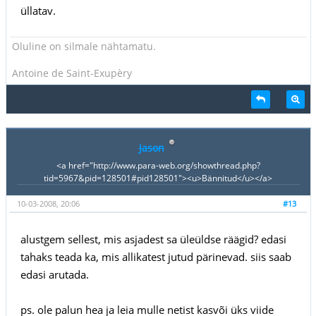
üllatav.
Oluline on silmale nähtamatu.
Antoine de Saint-Exupèry
Jason
<a href="http://www.para-web.org/showthread.php?
tid=5967&pid=128501#pid128501"><u>Bännitud</u></a>
10-03-2008, 20:06
#13
alustgem sellest, mis asjadest sa üleüldse räägid? edasi
tahaks teada ka, mis allikatest jutud pärinevad. siis saab
edasi arutada.
ps. ole palun hea ja leia mulle netist kasvõi üks viide