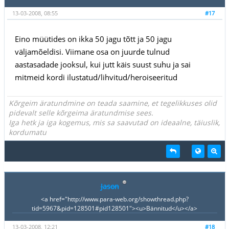
13-03-2008, 08:55
#17
Eino müütides on ikka 50 jagu tõtt ja 50 jagu
väljamõeldisi. Viimane osa on juurde tulnud
aastasadade jooksul, kui jutt käis suust suhu ja sai
mitmeid kordi ilustatud/lihvitud/heroiseeritud
Kõrgeim äratundmine on teada saamine, et tegelikkuses olid
pidevalt selle kõrgeima äratundmise sees.
Iga hetk ja iga kogemus, mis sa saavutad on ideaalne, täiuslik,
kordumatu
Jason
<a href="http://www.para-web.org/showthread.php?
tid=5967&pid=128501#pid128501"><u>Bännitud</u></a>
13-03-2008, 12:21
#18