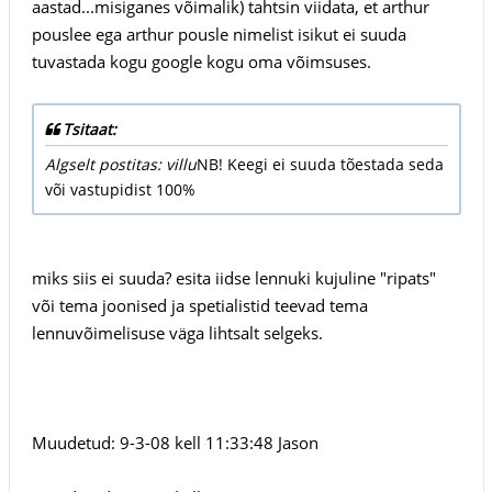
aastad...misiganes võimalik) tahtsin viidata, et arthur
pouslee ega arthur pousle nimelist isikut ei suuda
tuvastada kogu google kogu oma võimsuses.
Tsitaat:
Algselt postitas: villu
NB! Keegi ei suuda tõestada seda
või vastupidist 100%
miks siis ei suuda? esita iidse lennuki kujuline "ripats"
või tema joonised ja spetialistid teevad tema
lennuvõimelisuse väga lihtsalt selgeks.
Muudetud: 9-3-08 kell 11:33:48 Jason