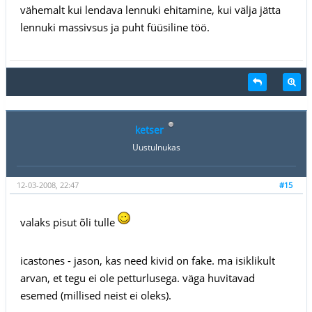
vähemalt kui lendava lennuki ehitamine, kui välja jätta
lennuki massivsus ja puht füüsiline töö.
ketser
Uustulnukas
12-03-2008, 22:47
#15
valaks pisut õli tulle
icastones - jason, kas need kivid on fake. ma isiklikult
arvan, et tegu ei ole petturlusega. väga huvitavad
esemed (millised neist ei oleks).