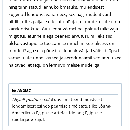
ning tunnistatud lennukõlbmatuks. mu endisest
kogenud lendurist vanamees, kes nägi mudelit vaid
pildilt, ütles paljalt selle info põhjal, et mudel ei ole oma
karakteristikute tõttu lennuvõimeline. polnud talle vaja
migit tuuletunnelit ega peeneid arvutusi. milleks siis
üldse vastupidise tõestamise nimel nii keeruliseks on
mindud? aga sellepärast, et lennukiväitjad väitsid täpselt
sama: tuuletunnelikatsed ja aerodünaamilised arvutused
näitavad, et tegu on lennuvõimelise mudeliga.
Tsitaat:
Algselt postitas: villu
Füüsiline töend muistsest
lendamisest esineb peamiselt mõistatuslike Lõuna-
Ameerika ja Egiptuse artefaktide nng Egiptuse
raidkirjade kujul.