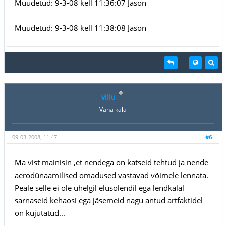
Muudetud: 9-3-08 kell 11:36:07 Jason
Muudetud: 9-3-08 kell 11:38:08 Jason
villu
Vana kala
09-03-2008, 11:47
#6
Ma vist mainisin ,et nendega on katseid tehtud ja nende
aerodünaamilised omadused vastavad võimele lennata.
Peale selle ei ole ühelgil elusolendil ega lendkalal
sarnaseid kehaosi ega jäsemeid nagu antud artfaktidel
on kujutatud...