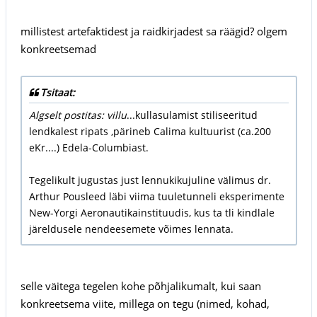
millistest artefaktidest ja raidkirjadest sa räägid? olgem
konkreetsemad
Tsitaat:
Algselt postitas: villu
...kullasulamist stiliseeritud
lendkalest ripats ,pärineb Calima kultuurist (ca.200
eKr....) Edela-Columbiast.
Tegelikult jugustas just lennukikujuline välimus dr.
Arthur Pousleed läbi viima tuuletunneli eksperimente
New-Yorgi Aeronautikainstituudis, kus ta tli kindlale
järeldusele nendeesemete võimes lennata.
selle väitega tegelen kohe põhjalikumalt, kui saan
konkreetsema viite, millega on tegu (nimed, kohad,