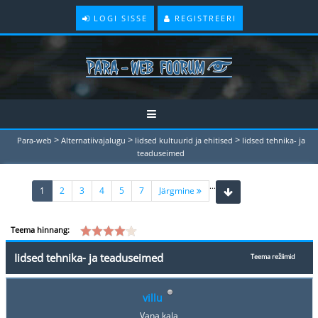
LOGI SISSE
REGISTREERI
>
>
>
Para-web
Alternatiivajalugu
Iidsed kultuurid ja ehitised
Iidsed tehnika- ja
teaduseimed
...
(current)
1
2
3
4
5
7
Järgmine
Teema hinnang:
Iidsed tehnika- ja teaduseimed
Teema režiimid
villu
Vana kala