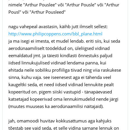
nimele "Arthur Pouslee" või "Arthur Pousle" või "Arthur
Pousl" või "Arthur Pousleed"
nagu vahepeal avastasin, käihb jutt ilmselt sellest:
http://www.philipcoppens.com/bbl_plane.html
ja ma isegi ei imesta, et mudel lendab. eriti siis, kui seda
aerodünaamiliselt töödeldud on, üleliigsed vidinad
eemaldatud jmt. ja täiesti kindlasti õnnestuks paljud
iidsed linnukujulised vidinad lendama panna, kui
ehitada neile sobiliku profiiliga tiivad ning viia raskukese
sinna, kuhu vaja. see iseenesest aga ei tähenda veel
kaugeltki seda, et need iidsed vidinad lennukite pealt
kopeeritud on. pigem siiski vastupid - tänapäevased
katsetajad kopeerivad oma lennukimudelid nende järgi
(muutes muuseas ka aerodünaamilisi näitajaid).
jah, omamoodi huvitav kokkusattumus aga kahjuks
tõestab see vaid seda, et selle vidina sarnane lennuk on