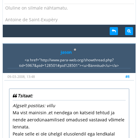
Oluline on silmale nähtamatu.
Antoine de Saint-Exupèry
Jason
<a href="http://www.para-web.org/showthread.php?
tid=5967&pid=128501#pid128501"><u>Bännitud</u></a>
09-03-2008, 13:48
#8
Tsitaat:
Algselt postitas: villu
Ma vist mainisin ,et nendega on katseid tehtud ja
nende aerodünaamilised omadused vastavad võimele
lennata.
Peale selle ei ole ühelgil elusolendil ega lendkalal