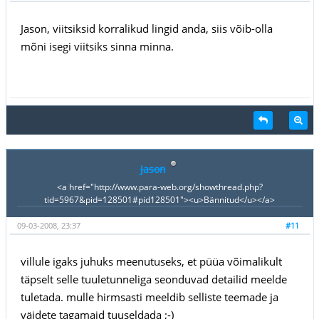
Jason, viitsiksid korralikud lingid anda, siis võib-olla
mõni isegi viitsiks sinna minna.
Jason
<a href="http://www.para-web.org/showthread.php?
tid=5967&pid=128501#pid128501"><u>Bännitud</u></a>
09-03-2008, 23:37
#11
villule igaks juhuks meenutuseks, et püüa võimalikult
täpselt selle tuuletunneliga seonduvad detailid meelde
tuletada. mulle hirmsasti meeldib selliste teemade ja
väidete tagamaid tuuseldada ;-)