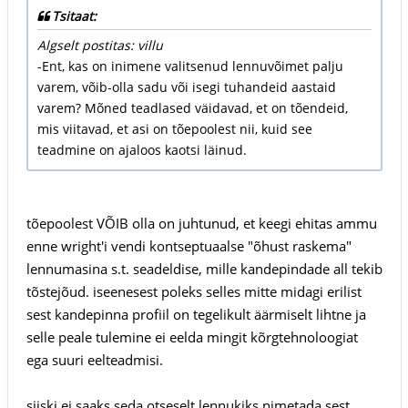
Tsitaat:
Algselt postitas: villu
-Ent, kas on inimene valitsenud lennuvõimet palju
varem, võib-olla sadu või isegi tuhandeid aastaid
varem? Mõned teadlased väidavad, et on tõendeid,
mis viitavad, et asi on tõepoolest nii, kuid see
teadmine on ajaloos kaotsi läinud.
tõepoolest VÕIB olla on juhtunud, et keegi ehitas ammu
enne wright'i vendi kontseptuaalse "õhust raskema"
lennumasina s.t. seadeldise, mille kandepindade all tekib
tõstejõud. iseenesest poleks selles mitte midagi erilist
sest kandepinna profiil on tegelikult äärmiselt lihtne ja
selle peale tulemine ei eelda mingit kõrgtehnoloogiat
ega suuri eelteadmisi.
siiski ei saaks seda otseselt lennukiks nimetada sest