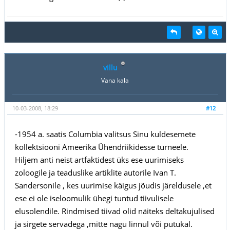
villu
Vana kala
10-03-2008, 18:29
#12
-1954 a. saatis Columbia valitsus Sinu kuldesemete
kollektsiooni Ameerika Ühendriikidesse turneele.
Hiljem anti neist artfaktidest üks ese uurimiseks
zoloogile ja teaduslike artiklite autorile Ivan T.
Sandersonile , kes uurimise käigus jõudis järeldusele ,et
ese ei ole iseloomulik ühegi tuntud tiivulisele
elusolendile. Rindmised tiivad olid näiteks deltakujulised
ja sirgete servadega ,mitte nagu linnul või putukal.