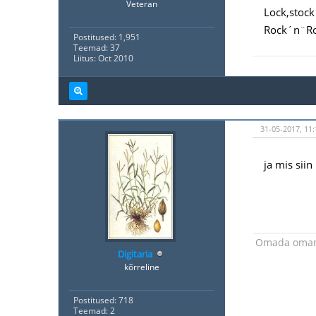
Veteran
Lock,stock
Rock´n¨Ro
Postitused: 1,951
Teemad: 37
Liitus: Oct 2010
31-05-2017, 11:
ja mis siin
Omada omam
Digitaria
kõrreline
Postitused: 718
Teemad: 2