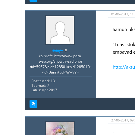
01-06-2017, 11
Samuti ük
"Toas istu
sissy_
embavad e
<a href="http://www.para-
web.org/showthread.php?
http://akt
tid=5967&pid=128501#pid128501">
<u>Bännitud</u></a>
Postitused: 131
Teemad: 7
Liitus: Apr 2017
27-06-2017, 09: