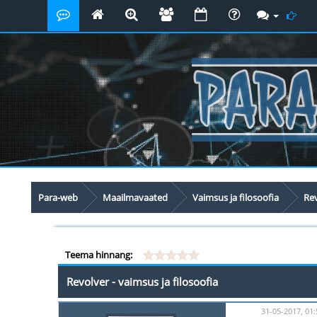
Para-web
Maailmavaated
Vaimsus ja filosoofia
Rev
Teema hinnang:
Revolver - vaimsus ja filosoofia
31-05-2017, 01: