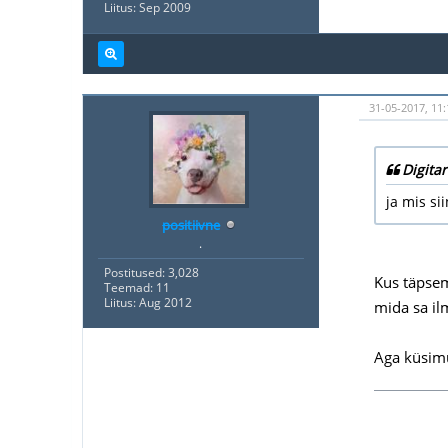
Liitus: Sep 2009
31-05-2017, 11
Digitar
ja mis si
positiivne
.
Postitused: 3,028
Kus täpsem
Teemad: 11
Liitus: Aug 2012
mida sa ilm
Aga küsimu