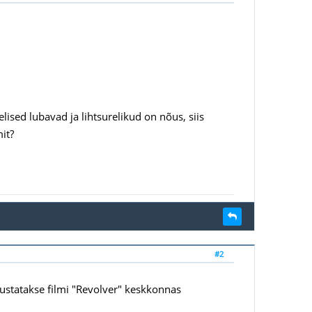
elised lubavad ja lihtsurelikud on nõus, siis
mit?
#2
ustatakse filmi "Revolver" keskkonnas