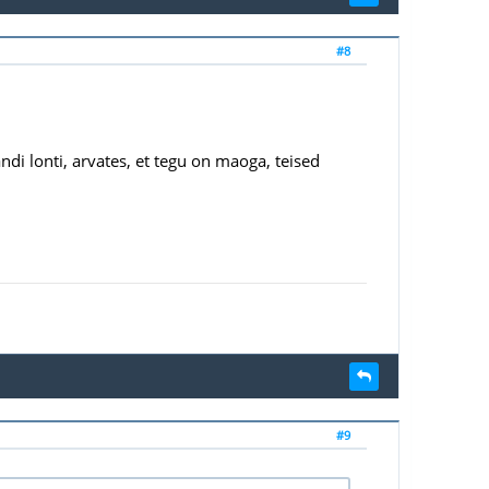
#8
ndi lonti, arvates, et tegu on maoga, teised
#9