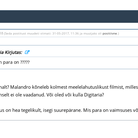
:18
(Seda postitust muudeti viimati: 31-05-2017, 11:36 ja muutjaks oli
positiivne
.)
ia Kirjutas:
in para on ?????
alt? Malandro kõneleb kolmest meelelahutuslikust filmist, milles
selt ei ole vaadanud. Või oled või kulla Digitaria?
s on hea tegelikult, isegi suurepärane. Mis para on vaimsuses või