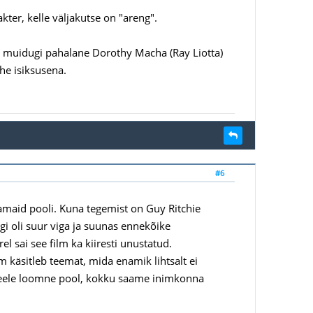
kter, kelle väljakutse on "areng".
ja muidugi pahalane Dorothy Macha (Ray Liotta)
ühe isiksusena.
#6
maid pooli. Kuna tegemist on Guy Ritchie
gi oli suur viga ja suunas ennekõike
l sai see film ka kiiresti unustatud.
m käsitleb teemat, mida enamik lihtsalt ei
mmeele loomne pool, kokku saame inimkonna