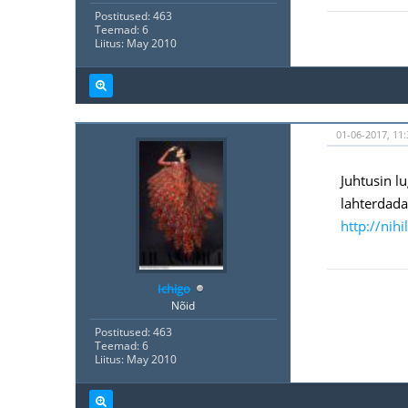
Postitused: 463
Teemad: 6
Liitus: May 2010
01-06-2017, 11:
Juhtusin l
lahterdada
http://nihi
Ichigo
Nõid
Postitused: 463
Teemad: 6
Liitus: May 2010