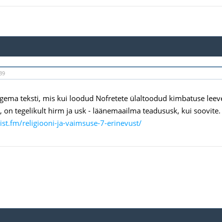
39
ugema teksti, mis kui loodud Nofretete ülaltoodud kimbatuse leev
, on tegelikult hirm ja usk - läänemaailma teadususk, kui soovite
list.fm/religiooni-ja-vaimsuse-7-erinevust/