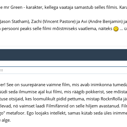
 mr Green - karakter, kellega vaataja samastub selles filmis. Kara
Jason Statham), Zachi (Vincent Pastore) ja Avi (Andre Benjamin) 
ja persooni peaks selle filmi mõistmiseks vaatlema, näiteks
... 
18
er! See on suurepärane vaimne film, mis avab inimkonna tumeda
üüdi seda ilmumise ajal kui filmi, mis räägib pokkerist, see mõista
use otsijaid, kes loomulikult pidid pettuma, mistap RocknRolla järe
levad, nö vaimset laadi Filmifännid on selle hiljem avastanud. Fil
go" metafoor. Ego loojaks intellekt, samas kütab seda üles ini
 alge.