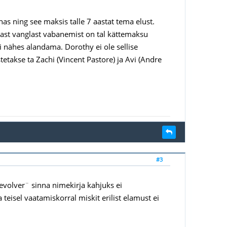
as ning see maksis talle 7 aastat tema elust.
rast vanglast vabanemist on tal kättemaksu
i nähes alandama. Dorothy ei ole sellise
takse ta Zachi (Vincent Pastore) ja Avi (Andre
#3
evolver¨ sinna nimekirja kahjuks ei
teisel vaatamiskorral miskit erilist elamust ei