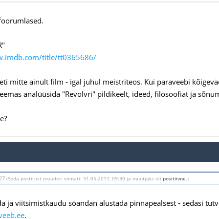
foorumlased.
R"
w.imdb.com/title/tt0365686/
ti mitte ainult film - igal juhul meistriteos. Kui paraveebi kõigevä
teemas analüüsida "Revolvri" pildikeelt, ideed, filosoofiat ja sõnu
e?
:27
(Seda postitust muudeti viimati: 31-05-2017, 09:30 ja muutjaks oli
positiivne
.)
 ja viitsimistkaudu söandan alustada pinnapealsest - sedasi tutv
veeb.ee
.