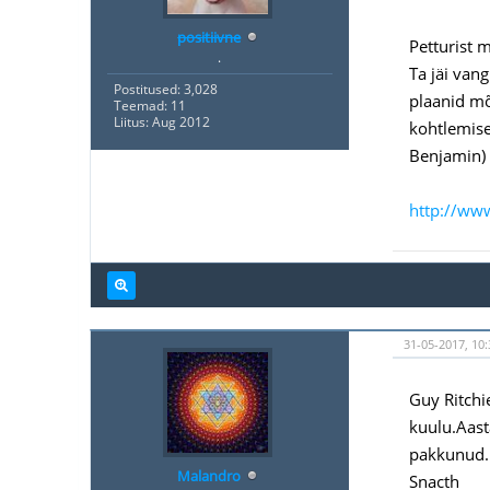
positiivne
Petturist 
.
Ta jäi van
Postitused: 3,028
plaanid mõ
Teemad: 11
Liitus: Aug 2012
kohtlemise
Benjamin) 
http://www
31-05-2017, 10:
Guy Ritchi
kuulu.Aast
pakkunud.
Malandro
Snacth