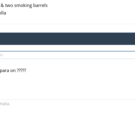
 & two smoking barrels
lla
11
 para on ?????
ata.