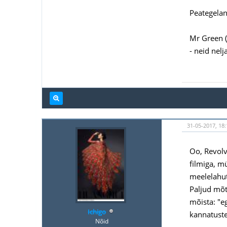
Peategelane
Mr Green (
- neid nel
31-05-2017, 18:
Oo, Revolv
filmiga, m
meelelahut
Paljud mõt
mõista: "e
Ichigo
kannatuste
Nõid