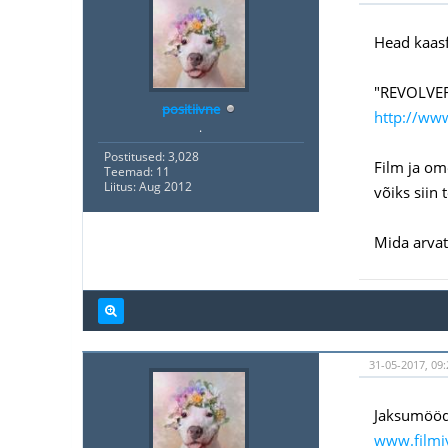
Head kaas
"REVOLVE
positiivne
http://ww
.
Postitused: 3,028
Film ja ome
Teemad: 11
Liitus: Aug 2012
võiks siin 
Mida arvat
31-05-2017, 09
Jaksumööda
www.filmi