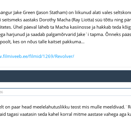
mängur Jake Green (Jason Statham) on liikunud alati vales seltskonn
gi seitsmeks aastaks Dorothy Macha (Ray Liotta) süü tõttu ning pä
tetes. Ühel päeval läheb ta Macha kasiinosse ja hakkab teda kõig
ga harjunud ja saadab palgamõrvarid Jake´i tapma. Õnneks pääste
poolt, kes on nõus talle kaitset pakkuma...
.filmiveeb.ee/filmid/1269/Revolver/
36
elt on paar head meelelahutuslikku teost mis mulle meeldivad.¨R
aid tagasi vaatasin seda kahel korral mitme aastase vahega aga ka 