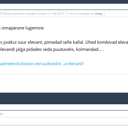
:55
(Seda postitust muudeti viimati: 01-06-2017, 11:56 ja muutjaks oli
sissy_
.)
s omapärane lugemine
ks justkui suur elevant, pimedad selle kallal. Ühed kombivad eleva
levandi jalga pidades seda puutüveks, kolmandad… .
uaalneevolutsioon.ee/uudised/e...a-elevant/
36