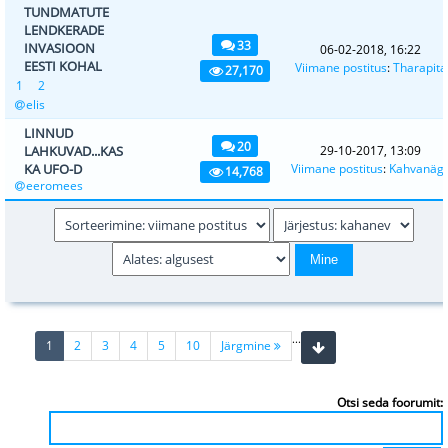
TUNDMATUTE
LENDKERADE
33
INVASIOON
06-02-2018, 16:22
EESTI KOHAL
Viimane postitus
:
Tharapita
27,170
1
2
elis
LINNUD
20
LAHKUVAD...KAS
29-10-2017, 13:09
KA UFO-D
Viimane postitus
:
Kahvanäg
14,768
eeromees
...
(current)
1
2
3
4
5
10
Järgmine
Otsi seda foorumit: