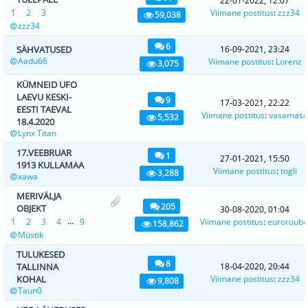
22-01-2022, 12:07
1
2
3
Viimane postitus
:
zzz34
59,038
zzz34
6
SÄHVATUSED
16-09-2021, 23:24
Aadu66
Viimane postitus
:
Lorenz
3,075
KÜMNEID UFO
LAEVU KESKI-
9
17-03-2021, 22:22
EESTI TAEVAL
Viimane postitus
:
vasamasa
5,532
18.4.2020
Lynx Titan
17.VEEBRUAR
1
27-01-2021, 15:50
1913 KULLAMAA
Viimane postitus
:
togli
3,288
xawa
MERIVÄLJA
205
OBJEKT
30-08-2020, 01:04
...
1
2
3
4
9
Viimane postitus
:
euroruube
158,862
Müstik
TULUKESED
8
TALLINNA
18-04-2020, 20:44
KOHAL
Viimane postitus
:
zzz34
9,808
Taun0