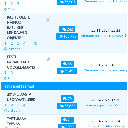
Viimane postitus
:
kalldunn
76,901
1
2
3
4
Müstik
KAS TE OLETE
NÄINUD
IMELIKKE
242
22-11-2024, 22:23
LENDAVAID
Viimane postitus
:
matkasell1
165,795
OBJEKTE ?
...
1
2
3
4
10
Inimene
EESTI
PARAKOHAD
38
05-01-2020, 18:53
GOOGLE-MAP'IS
Viimane postitus
:
isemaag
50,492
1
2
Tom
Tavalised teemad
2017- ... AASTA
79
UFO-VAATLUSED
28-04-2026, 15:20
1
2
3
4
Viimane postitus
:
Mannu
36,822
ardisala
TARTUMAA
21
25-04-2026, 23:34
TAEVAS.
Viimane postitus
:
Paavel
8,733