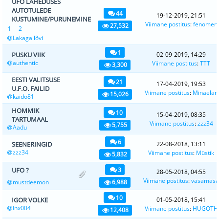
UFO LÄHEDUSES
AUTOTULEDE
44
19-12-2019, 21:51
KUSTUMINE/PURUNEMINE
Viimane postitus
:
fenomen
27,532
1
2
Lakaga lõvi
1
PUSKU VIIK
02-09-2019, 14:29
authentic
Viimane postitus
:
TTT
3,300
EESTI VALITSUSE
21
17-04-2019, 19:53
U.F.O. FAILID
Viimane postitus
:
Minaelan
15,026
kaido81
HOMMIK
10
15-04-2019, 08:35
TARTUMAAL
Viimane postitus
:
zzz34
5,755
Aadu
6
SEENERINGID
22-08-2018, 13:11
zzz34
Viimane postitus
:
Müstik
5,832
UFO ?
3
28-05-2018, 04:55
Viimane postitus
:
vasamasa
mustdeemon
6,988
10
IGOR VOLKE
01-05-2018, 15:41
Inx004
Viimane postitus
:
HUGOTH
12,408