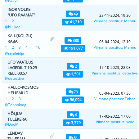
Paavel
IGOR VOLKE
49
"UFO RAAMAT"..
23-11-2024, 19:30
1
2
Viimane postitus
:
Mannu
41,210
hullkeel
KAIU(KOLGU)
380
RABA
06-04-2024, 12:10
...
1
2
3
4
16
Viimane postitus
:
Mannu
191,077
rajaleidja
UFO VAATLUS
2
LAGEDIL 7.10.23
17-10-2023, 22:03
KELL 00.57
Viimane postitus
:
detective
1,501
detective
HALLO-KOSMOS
73
HELIFAILID
05-04-2023, 07:36
1
2
3
Viimane postitus
:
Eithea
56,094
Tehnoloog
HÕLJUV
6
17-02-2022, 17:00
TULEKERA
Viimane postitus
:
xcad
3,379
DooM
LENDAV
61
TULEPALL