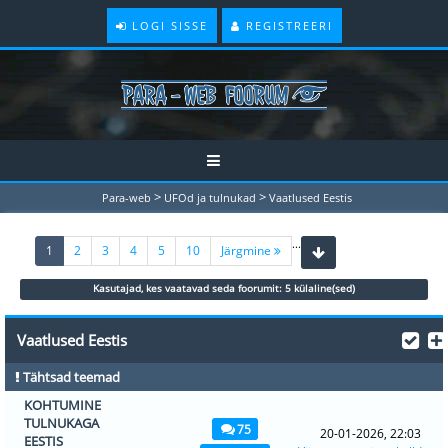
LOGI SISSE
REGISTREERI
>
>
Para-web
UFOd ja tulnukad
Vaatlused Eestis
...
(current)
1
2
3
4
5
10
Järgmine
Kasutajad, kes vaatavad seda foorumit: 5 külaline(sed)
Vaatlused Eestis
Tähtsad teemad
KOHTUMINE
TULNUKAGA
75
20-01-2026, 22:03
EESTIS