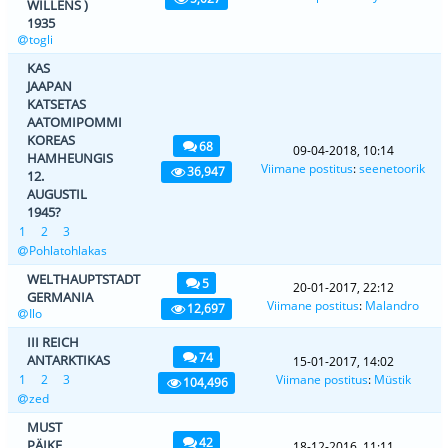
WILLENS )
1935
togli
KAS
JAAPAN
KATSETAS
AATOMIPOMMI
KOREAS
68
09-04-2018, 10:14
HAMHEUNGIS
Viimane postitus
:
seenetoorik
36,947
12.
AUGUSTIL
1945?
1
2
3
Pohlatohlakas
WELTHAUPTSTADT
5
20-01-2017, 22:12
GERMANIA
Viimane postitus
:
Malandro
12,697
Ilo
III REICH
74
ANTARKTIKAS
15-01-2017, 14:02
1
2
3
Viimane postitus
:
Müstik
104,496
zed
MUST
42
PÄIKE
18-12-2016, 11:11