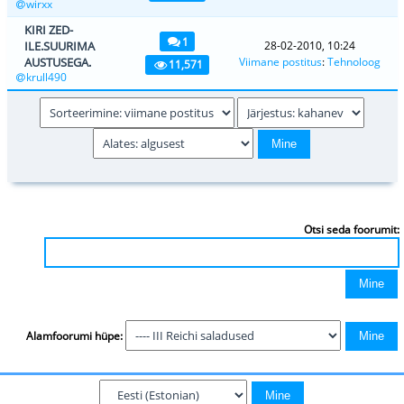
wirxx
KIRI ZED-
1
ILE.SUURIMA
28-02-2010, 10:24
AUSTUSEGA.
Viimane postitus
:
Tehnoloog
11,571
krull490
Otsi seda foorumit:
Alamfoorumi hüpe: