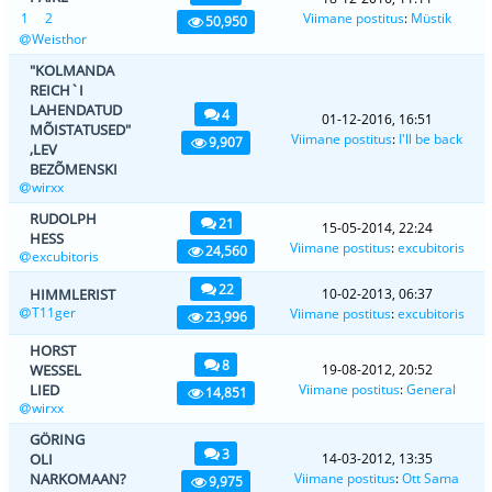
1
2
Viimane postitus
:
Müstik
50,950
Weisthor
"KOLMANDA
REICH`I
LAHENDATUD
4
01-12-2016, 16:51
MÕISTATUSED"
Viimane postitus
:
I'll be back
9,907
,LEV
BEZÕMENSKI
wirxx
RUDOLPH
21
15-05-2014, 22:24
HESS
Viimane postitus
:
excubitoris
24,560
excubitoris
22
HIMMLERIST
10-02-2013, 06:37
T11ger
Viimane postitus
:
excubitoris
23,996
HORST
8
WESSEL
19-08-2012, 20:52
LIED
Viimane postitus
:
General
14,851
wirxx
GÖRING
3
OLI
14-03-2012, 13:35
NARKOMAAN?
Viimane postitus
:
Ott Sama
9,975