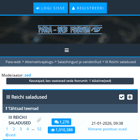
LOGI SISSE
REGISTREERI
>
>
>
Para-web
Alternatiivajalugu
Salaühingud ja vandenõud
III Reichi saladused
Moderaator:
zed
Kasutajad, kes vaatavad seda foorumit: 1 külaline(sed)
III Reichi saladused
Tähtsad teemad
III REICH:I
1,276
SALADUSED
21-01-2026, 09:38
...
1
2
3
4
52
Viimane postitus
:
xcad
1,010,388
zed