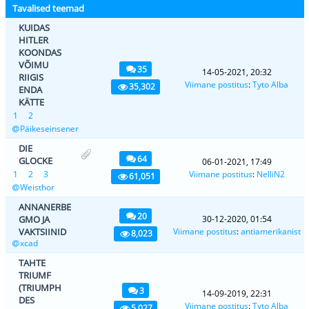
Tavalised teemad
KUIDAS
HITLER
KOONDAS
VÕIMU
35
14-05-2021, 20:32
RIIGIS
Viimane postitus
:
Tyto Alba
35,302
ENDA
KÄTTE
1
2
Päikeseinsener
DIE
64
GLOCKE
06-01-2021, 17:49
1
2
3
Viimane postitus
:
NelliN2
61,051
Weisthor
ANNANERBE
20
GMO JA
30-12-2020, 01:54
VAKTSIINID
Viimane postitus
:
antiamerikanist
8,023
xcad
TAHTE
TRIUMF
(TRIUMPH
3
14-09-2019, 22:31
DES
Viimane postitus
:
Tyto Alba
5,027