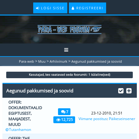
LOGI SISSE
REGISTREERI
>
>
>
Para-web
Muu
Arhiivinurk
Aegunud pakkumised ja soovid
Kasutajad, kes vaatavad seda foorumit: 1 külaline(sed)
Aegunud pakkumised ja soovid
OFFER:
DOKUMENTAALID
7
EGIPTUSEST,
23-12-2010, 21:51
MAAJADEST,
Viimane postitus
:
Päikeseinsener
12,725
MUUD
Tutanhamon
OFFER: THE