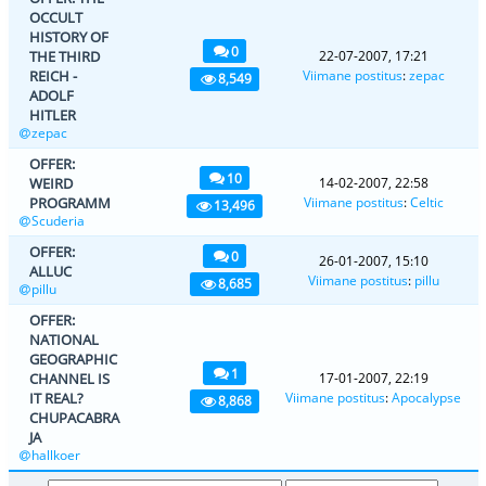
OCCULT
HISTORY OF
0
THE THIRD
22-07-2007, 17:21
REICH -
Viimane postitus
:
zepac
8,549
ADOLF
HITLER
zepac
OFFER:
10
WEIRD
14-02-2007, 22:58
PROGRAMM
Viimane postitus
:
Celtic
13,496
Scuderia
OFFER:
0
26-01-2007, 15:10
ALLUC
Viimane postitus
:
pillu
8,685
pillu
OFFER:
NATIONAL
GEOGRAPHIC
1
CHANNEL IS
17-01-2007, 22:19
IT REAL?
Viimane postitus
:
Apocalypse
8,868
CHUPACABRA
JA
hallkoer