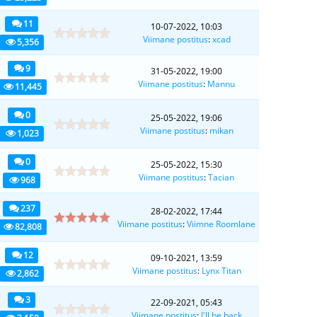
11
10-07-2022, 10:03
Viimane postitus
:
xcad
5,356
9
31-05-2022, 19:00
Viimane postitus
:
Mannu
11,445
0
25-05-2022, 19:06
Viimane postitus
:
mikan
1,023
0
25-05-2022, 15:30
Viimane postitus
:
Tacian
968
237
28-02-2022, 17:44
Viimane postitus
:
Viimne Roomlane
82,808
12
09-10-2021, 13:59
Viimane postitus
:
Lynx Titan
2,862
3
22-09-2021, 05:43
Viimane postitus
:
I'll be back