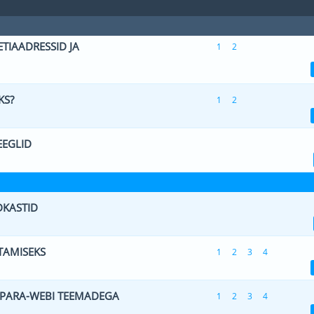
TIAADRESSID JA
1
2
 0 viiest (keskmiselt)
1
2
3
4
5
KS?
1
2
 0 viiest (keskmiselt)
1
2
3
4
5
EGLID
 0 viiest (keskmiselt)
1
2
3
4
5
DKASTID
 0 viiest (keskmiselt)
1
2
3
4
5
TAMISEKS
1
2
3
4
 0 viiest (keskmiselt)
1
2
3
4
5
 PARA-WEBI TEEMADEGA
1
2
3
4
 0 viiest (keskmiselt)
1
2
3
4
5