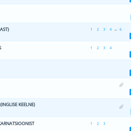
 0 viiest (keskmiselt)
1
2
3
4
5
AST)
...
1
2
3
4
6
 0 viiest (keskmiselt)
1
2
3
4
5
S
1
2
3
4
 0 viiest (keskmiselt)
1
2
3
4
5
 0 viiest (keskmiselt)
1
2
3
4
5
- 1 viiest (keskmiselt)
1
2
3
4
5
INGLISE KEELNE)
 0 viiest (keskmiselt)
1
2
3
4
5
KARNATSIOONIST
1
2
3
 0 viiest (keskmiselt)
1
2
3
4
5