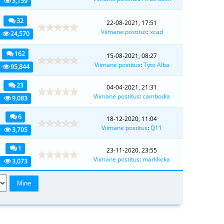
3,159
32
22-08-2021, 17:51
Viimane postitus
:
xcad
24,570
162
15-08-2021, 08:27
Viimane postitus
:
Tyto Alba
95,844
23
04-04-2021, 21:31
Viimane postitus
:
cambodia
9,083
6
18-12-2020, 11:04
Viimane postitus
:
Q11
3,705
1
23-11-2020, 23:55
Viimane postitus
:
markkoka
3,073