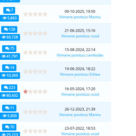
7
09-10-2025, 19:50
Viimane postitus
:
Mannu
5,863
128
21-06-2025, 15:16
Viimane postitus
:
xcad
69,728
75
15-08-2024, 22:14
Viimane postitus
:
cambodia
41,791
14
19-06-2024, 18:22
Viimane postitus
:
Eithea
10,369
223
16-05-2024, 17:20
Viimane postitus
:
xcad
80,432
11
26-12-2023, 21:39
Viimane postitus
:
Mannu
5,909
70
23-07-2022, 18:53
Viimane postitus
:
xcad
25,223