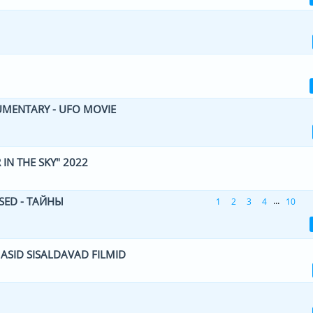
 0 viiest (keskmiselt)
1
2
3
4
5
 0 viiest (keskmiselt)
1
2
3
4
5
UMENTARY - UFO MOVIE
 0 viiest (keskmiselt)
1
2
3
4
5
IN THE SKY" 2022
 0 viiest (keskmiselt)
1
2
3
4
5
USED - ТАЙНЫ
...
1
2
3
4
10
le(d) - 5 viiest (keskmiselt)
1
2
3
4
5
SID SISALDAVAD FILMID
 0 viiest (keskmiselt)
1
2
3
4
5
 0 viiest (keskmiselt)
1
2
3
4
5