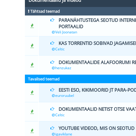
Dokumentaalid ja videod
Tähtsad teemad
PARANÄHTUSTEGA SEOTUD INTERNE
0 Hääle(d) -
PORTAALID
Veli Joonatan
KAS TORRENTID SOBIVAD JAGAMISE
0 Hääle(d) -
Celtic
DOKUMENTAALIDE ALAFOORUMI RE
0 Hääle(d) -
henzukaz
Tavalised teemad
EESTI ESO, KIKIMOORID JT PARA-PO
0 Hääle(d) -
euroruubel
DOKUMENTAALID NETIST OTSE VAA
0 Hääle(d) -
Celtic
YOUTUBE VIDEOD, MIS ON SEOTUD
0 Hääle(d) -
igaviklane