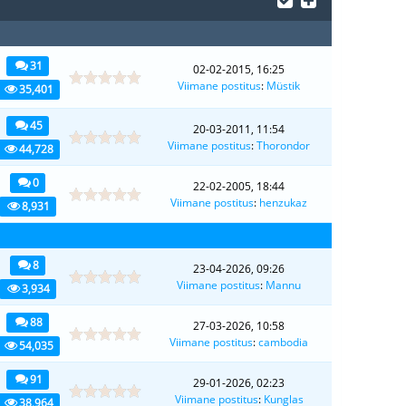
31
02-02-2015, 16:25
Viimane postitus
:
Müstik
35,401
45
20-03-2011, 11:54
Viimane postitus
:
Thorondor
44,728
0
22-02-2005, 18:44
Viimane postitus
:
henzukaz
8,931
8
23-04-2026, 09:26
Viimane postitus
:
Mannu
3,934
88
27-03-2026, 10:58
Viimane postitus
:
cambodia
54,035
91
29-01-2026, 02:23
Viimane postitus
:
Kunglas
38,964