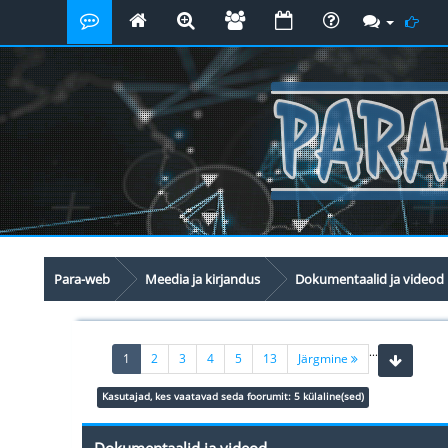
Para-web
Meedia ja kirjandus
Dokumentaalid ja videod
...
(current)
1
2
3
4
5
13
Järgmine
Kasutajad, kes vaatavad seda foorumit: 5 külaline(sed)