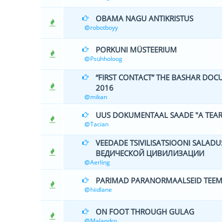
OBAMA NAGU ANTIKRISTUS
0 Hääle(d) -
robotboyy
PORKUNI MÜSTEERIUM
0 Hääle(d) -
Psühholoog
“FIRST CONTACT” THE BASHAR DOC
0 Hääle(d) -
2016
mikan
UUS DOKUMENTAAL SAADE "A TEAR 
0 Hääle(d) -
Tacian
VEEDADE TSIVILISATSIOONI SALAD
1 Hää
ВЕДИЧЕСКОЙ ЦИВИЛИЗАЦИИ
Aerling
PARIMAD PARANORMAALSEID TEEMA
0 Hääle(d) -
hiidlane
ON FOOT THROUGH GULAG
0 Hääle(d) -
Malandro