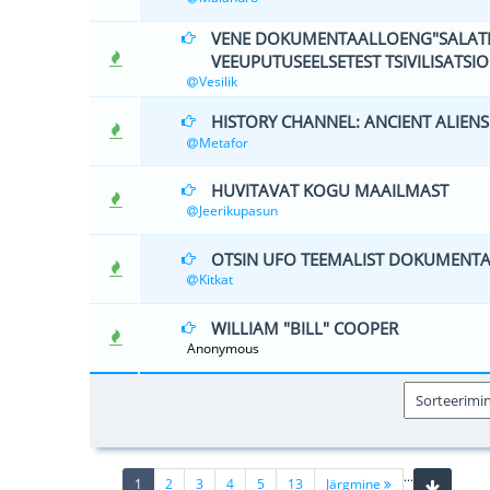
VENE DOKUMENTAALLOENG"SALATE
0 Hääle(d) -
VEEUPUTUSEELSETEST TSIVILISATSI
Vesilik
HISTORY CHANNEL: ANCIENT ALIENS
0 Hääle(d) -
Metafor
HUVITAVAT KOGU MAAILMAST
0 Hääle(d) -
Jeerikupasun
OTSIN UFO TEEMALIST DOKUMENTA
0 Hääle(d) -
Kitkat
WILLIAM "BILL" COOPER
0 Hääle(d) -
Anonymous
...
(current)
1
2
3
4
5
13
Järgmine