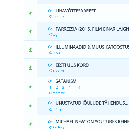
LIHAVÕTTESAAREST
0 Hääle(d) -
Elderm
PARREESIA (2015, FILM EINAR LAIGN
0 Hääle(d) -
togli
ILLUMINAADID & MUUSIKATÖÖSTU
0 Hääle(d) -
ossu
EESTI UUS KORD
0 Hääle(d) -
Elderm
SATANISM
1 Hääle(d) 
...
1
2
3
4
9
Metafor
UNUSTATUD JÕULUDE TÄHENDUS... (
0 Hääle(d) -
Infinite
MICHAEL NEWTON YOUTUBES REIN
0 Hääle(d) -
Aerling