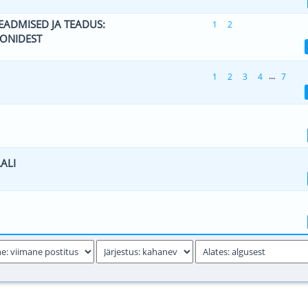
ADMISED JA TEADUS:
1
2
 0 viiest (keskmiselt)
1
2
3
4
5
OONIDEST
...
1
2
3
4
7
 0 viiest (keskmiselt)
1
2
3
4
5
 0 viiest (keskmiselt)
1
2
3
4
5
ALI
 0 viiest (keskmiselt)
1
2
3
4
5
 0 viiest (keskmiselt)
1
2
3
4
5