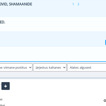
EKIVID, SHAMAANIDE
1
2
 - 0 viiest (keskmiselt)
1
2
3
4
5
ED.
äle(d) - 4 viiest (keskmiselt)
1
2
3
4
5
äle(d) - 4 viiest (keskmiselt)
1
2
3
4
5
 - 0 viiest (keskmiselt)
1
2
3
4
5
..
st
O
itus