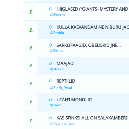
HIIGLASED ("GIANTS- MYSTERY AND
1 
Elderm
KULLA KAEVANDAMINE NIBURU JA
0 Hääle(d)
Enkidu
SARKOFAAGID, OBELISKID JNE...
1 
Eithea
MAAJAD
0 Hääle(d)
slippin
REPTIILID
1 
Black_Dead
UTAH'I MONOLIIT
0 Hääle(d)
xawa
KAS SFINKSI ALL ON SALAKAMBER?
2 H
Tutanhamon