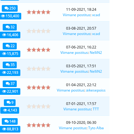
250
11-09-2021, 18:24
Viimane postitus
:
xcad
150,400
32
03-08-2021, 20:57
Viimane postitus
:
xcad
16,406
22
07-06-2021, 16:22
Viimane postitus
:
NelliN2
15,875
35
03-05-2021, 17:51
Viimane postitus
:
NelliN2
22,193
37
01-04-2021, 22:12
Viimane postitus
:
äikesepoiss
22,901
9
07-01-2021, 17:57
Viimane postitus
:
TTT
4,143
148
09-10-2020, 06:30
Viimane postitus
:
Tyto Alba
88,813