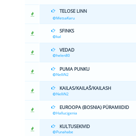
TELOSE LINN
1 
MetsaKaru
SFINKS
1 
kal
VEDAD
1 
helen80
PUMA PUNKU
2 
NelliN2
KAILAS/KAILAŠ/KAILASH
2 
NelliN2
EUROOPA (BOSNIA) PÜRAMIIDID
1 
Hallucigenia
KULTUSEKIVID
0 Hääle(d)
Punahabe