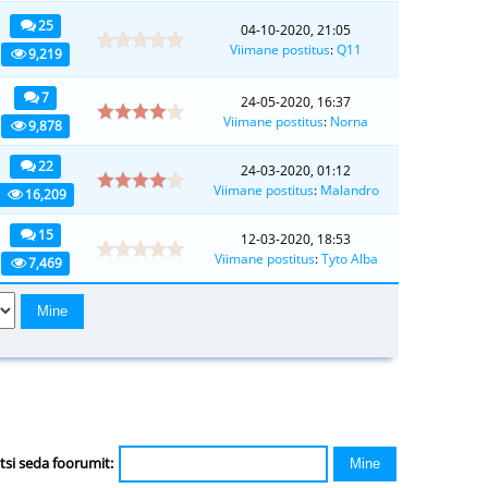
25
04-10-2020, 21:05
Viimane postitus
:
Q11
9,219
7
24-05-2020, 16:37
Viimane postitus
:
Norna
9,878
22
24-03-2020, 01:12
Viimane postitus
:
Malandro
16,209
15
12-03-2020, 18:53
Viimane postitus
:
Tyto Alba
7,469
tsi seda foorumit: