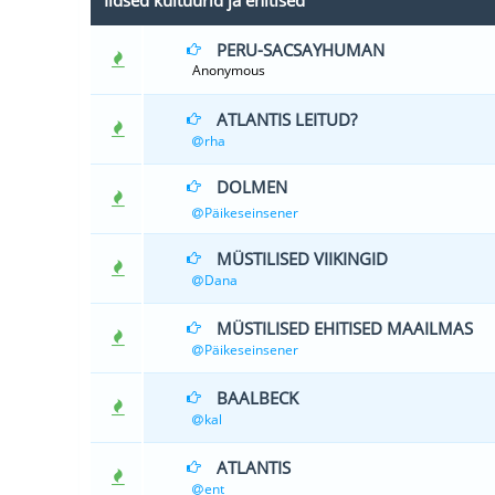
Iidsed kultuurid ja ehitised
PERU-SACSAYHUMAN
0 Hääle(d)
Anonymous
ATLANTIS LEITUD?
1 Hä
rha
DOLMEN
0 Hääle(d)
Päikeseinsener
MÜSTILISED VIIKINGID
0 Hääle(d)
Dana
MÜSTILISED EHITISED MAAILMAS
0 Hääle(d)
Päikeseinsener
BAALBECK
1 Hä
kal
ATLANTIS
5 
ent