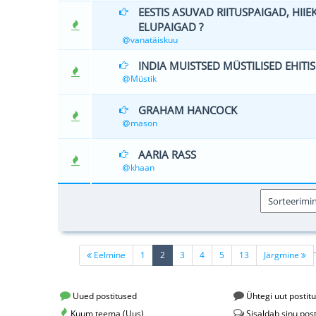
EESTIS ASUVAD RIITUSPAIGAD, HII
0 Hääle(d)
ELUPAIGAD ?
vanatäiskuu
INDIA MUISTSED MÜSTILISED EHITIS
1 Hä
Müstik
GRAHAM HANCOCK
1 Hä
mason
AARIA RASS
0 Hääle(d)
khaan
.
(current)
Eelmine
1
2
3
4
5
13
Järgmine
Uued postitused
Ühtegi uut postitu
Kuum teema (Uus)
Sisaldab sinu post