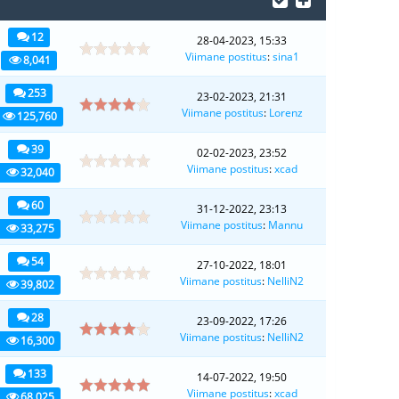
12
28-04-2023, 15:33
Viimane postitus
:
sina1
8,041
253
23-02-2023, 21:31
Viimane postitus
:
Lorenz
125,760
39
02-02-2023, 23:52
Viimane postitus
:
xcad
32,040
60
31-12-2022, 23:13
Viimane postitus
:
Mannu
33,275
54
27-10-2022, 18:01
Viimane postitus
:
NelliN2
39,802
28
23-09-2022, 17:26
Viimane postitus
:
NelliN2
16,300
133
14-07-2022, 19:50
Viimane postitus
:
xcad
68,025