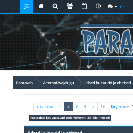
Para-web
Alternatiivajalugu
Iidsed kultuurid ja ehitised
.
(current)
Eelmine
1
2
3
4
5
13
Järgmine
Kasutajad, kes vaatavad seda foorumit: 33 külaline(sed)