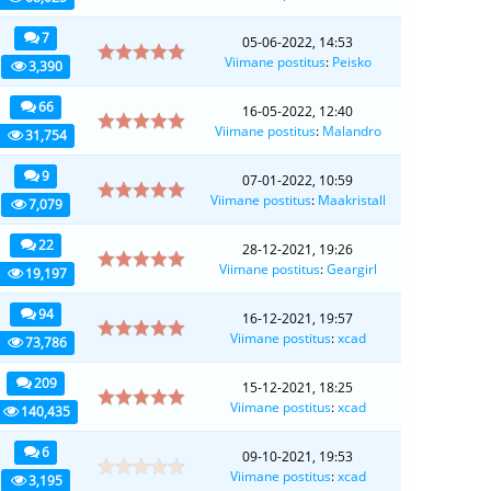
7
05-06-2022, 14:53
Viimane postitus
:
Peisko
3,390
66
16-05-2022, 12:40
Viimane postitus
:
Malandro
31,754
9
07-01-2022, 10:59
Viimane postitus
:
Maakristall
7,079
22
28-12-2021, 19:26
Viimane postitus
:
Geargirl
19,197
94
16-12-2021, 19:57
Viimane postitus
:
xcad
73,786
209
15-12-2021, 18:25
Viimane postitus
:
xcad
140,435
6
09-10-2021, 19:53
Viimane postitus
:
xcad
3,195