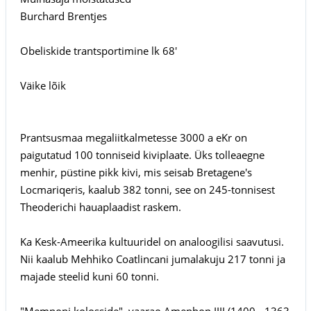
Burchard Brentjes
Obeliskide trantsportimine lk 68'
Väike lõik
Prantsusmaa megaliitkalmetesse 3000 a eKr on
paigutatud 100 tonniseid kiviplaate. Üks tolleaegne
menhir, püstine pikk kivi, mis seisab Bretagene's
Locmariqeris, kaalub 382 tonni, see on 245-tonnisest
Theoderichi hauaplaadist raskem.
Ka Kesk-Ameerika kultuuridel on analoogilisi saavutusi.
Nii kaalub Mehhiko Coatlincani jumalakuju 217 tonni ja
majade steelid kuni 60 tonni.
"Memnoni kolosside", vaarao Amenhop IIII (1400 - 1363