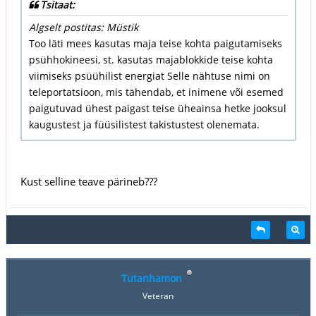
Tsitaat:
Algselt postitas: Müstik
Too läti mees kasutas maja teise kohta paigutamiseks
psühhokineesi, st. kasutas majablokkide teise kohta
viimiseks psüühilist energiat Selle nähtuse nimi on
teleportatsioon, mis tähendab, et inimene või esemed
paigutuvad ühest paigast teise üheainsa hetke jooksul
kaugustest ja füüsilistest takistustest olenemata.
Kust selline teave pärineb???
Tutanhamon
Veteran