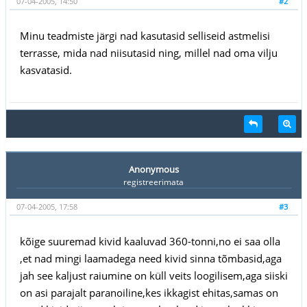
07-04-2005, 14:50
#2
Minu teadmiste järgi nad kasutasid selliseid astmelisi
terrasse, mida nad niisutasid ning, millel nad oma vilju
kasvatasid.
Anonymous
registreerimata
07-04-2005, 17:58
#3
kõige suuremad kivid kaaluvad 360-tonni,no ei saa olla
,et nad mingi laamadega need kivid sinna tõmbasid,aga
jah see kaljust raiumine on küll veits loogilisem,aga siiski
on asi parajalt paranoiline,kes ikkagist ehitas,samas on