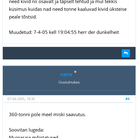
need kivid nii osavalt ja täpselt tehtud ja mul tekkis
küsimus kuidas nad need tonne kaaluvad kivid üksteise
peale tõstsid.
Muudetud: 7-4-05 kell 19:04:55 herr der dunkelheit
naine
Uustulnukas
07-04-2005, 18:30
#4
360-tonni pole meel miski saavutus.
Soovitan lugeda:
Muinasaja mõistatused