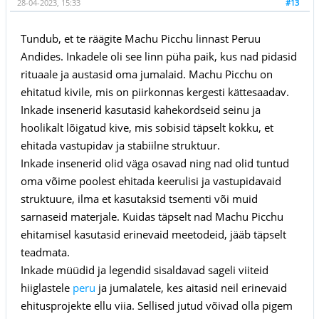
28-04-2023, 15:33
#13
Tundub, et te räägite Machu Picchu linnast Peruu
Andides. Inkadele oli see linn püha paik, kus nad pidasid
rituaale ja austasid oma jumalaid. Machu Picchu on
ehitatud kivile, mis on piirkonnas kergesti kättesaadav.
Inkade insenerid kasutasid kahekordseid seinu ja
hoolikalt lõigatud kive, mis sobisid täpselt kokku, et
ehitada vastupidav ja stabiilne struktuur.
Inkade insenerid olid väga osavad ning nad olid tuntud
oma võime poolest ehitada keerulisi ja vastupidavaid
struktuure, ilma et kasutaksid tsementi või muid
sarnaseid materjale. Kuidas täpselt nad Machu Picchu
ehitamisel kasutasid erinevaid meetodeid, jääb täpselt
teadmata.
Inkade müüdid ja legendid sisaldavad sageli viiteid
hiiglastele
peru
ja jumalatele, kes aitasid neil erinevaid
ehitusprojekte ellu viia. Sellised jutud võivad olla pigem