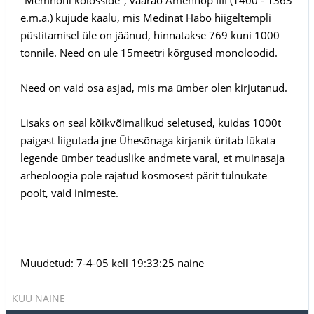
e.m.a.) kujude kaalu, mis Medinat Habo hiigeltempli
püstitamisel üle on jäänud, hinnatakse 769 kuni 1000
tonnile. Need on üle 15meetri kõrgused monoloodid.
Need on vaid osa asjad, mis ma ümber olen kirjutanud.
Lisaks on seal kõikvõimalikud seletused, kuidas 1000t
paigast liigutada jne Ühesõnaga kirjanik üritab lükata
legende ümber teaduslike andmete varal, et muinasaja
arheoloogia pole rajatud kosmosest pärit tulnukate
poolt, vaid inimeste.
Muudetud: 7-4-05 kell 19:33:25 naine
KUU NAINE