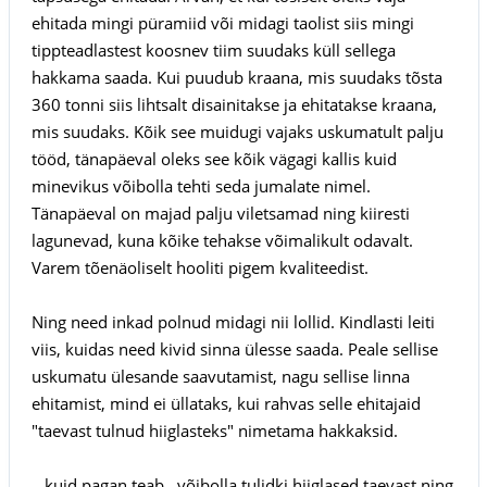
ehitada mingi püramiid või midagi taolist siis mingi
tippteadlastest koosnev tiim suudaks küll sellega
hakkama saada. Kui puudub kraana, mis suudaks tõsta
360 tonni siis lihtsalt disainitakse ja ehitatakse kraana,
mis suudaks. Kõik see muidugi vajaks uskumatult palju
tööd, tänapäeval oleks see kõik vägagi kallis kuid
minevikus võibolla tehti seda jumalate nimel.
Tänapäeval on majad palju viletsamad ning kiiresti
lagunevad, kuna kõike tehakse võimalikult odavalt.
Varem tõenäoliselt hooliti pigem kvaliteedist.
Ning need inkad polnud midagi nii lollid. Kindlasti leiti
viis, kuidas need kivid sinna ülesse saada. Peale sellise
uskumatu ülesande saavutamist, nagu sellise linna
ehitamist, mind ei üllataks, kui rahvas selle ehitajaid
"taevast tulnud hiiglasteks" nimetama hakkaksid.
...kuid pagan teab...võibolla tulidki hiiglased taevast ning