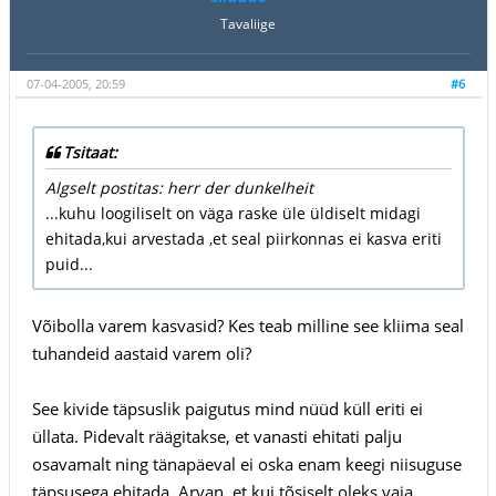
Tavaliige
07-04-2005, 20:59
#6
Tsitaat:
Algselt postitas: herr der dunkelheit
...kuhu loogiliselt on väga raske üle üldiselt midagi
ehitada,kui arvestada ,et seal piirkonnas ei kasva eriti
puid...
Võibolla varem kasvasid? Kes teab milline see kliima seal
tuhandeid aastaid varem oli?
See kivide täpsuslik paigutus mind nüüd küll eriti ei
üllata. Pidevalt räägitakse, et vanasti ehitati palju
osavamalt ning tänapäeval ei oska enam keegi niisuguse
täpsusega ehitada. Arvan, et kui tõsiselt oleks vaja