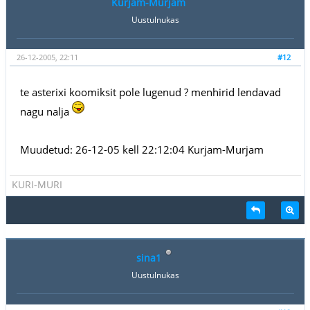
Kurjam-Murjam
Uustulnukas
26-12-2005, 22:11
#12
te asterixi koomiksit pole lugenud ? menhirid lendavad
nagu nalja
Muudetud: 26-12-05 kell 22:12:04 Kurjam-Murjam
KURI-MURI
sina1
Uustulnukas