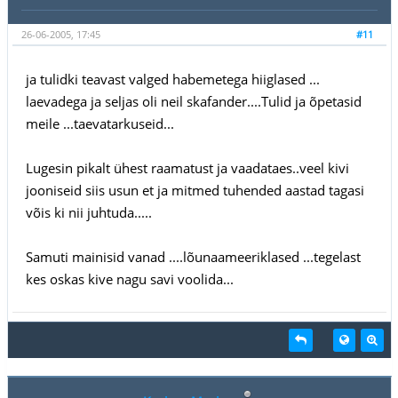
26-06-2005, 17:45
#11
ja tulidki teavast valged habemetega hiiglased ...
laevadega ja seljas oli neil skafander....Tulid ja õpetasid
meile ...taevatarkuseid...
Lugesin pikalt ühest raamatust ja vaadataes..veel kivi
jooniseid siis usun et ja mitmed tuhended aastad tagasi
võis ki nii juhtuda.....
Samuti mainisid vanad ....lõunaameeriklased ...tegelast
kes oskas kive nagu savi voolida...