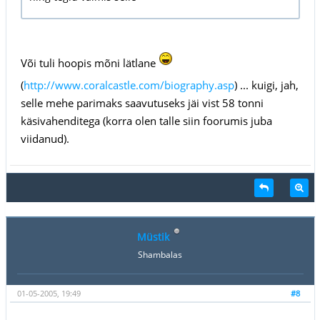
Või tuli hoopis mõni lätlane
(
http://www.coralcastle.com/biography.asp
) ... kuigi, jah,
selle mehe parimaks saavutuseks jäi vist 58 tonni
käsivahenditega (korra olen talle siin foorumis juba
viidanud).
Müstik
Shambalas
01-05-2005, 19:49
#8