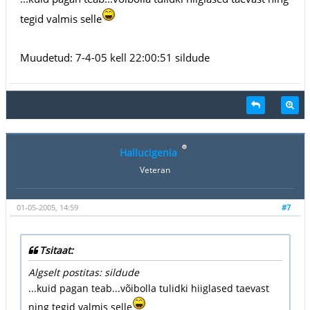
tegid valmis selle
Muudetud: 7-4-05 kell 22:00:51 sildude
Hallucigenia
Veteran
01-05-2005, 14:59
#7
Tsitaat:
Algselt postitas: sildude
...kuid pagan teab...võibolla tulidki hiiglased taevast
ning tegid valmis selle