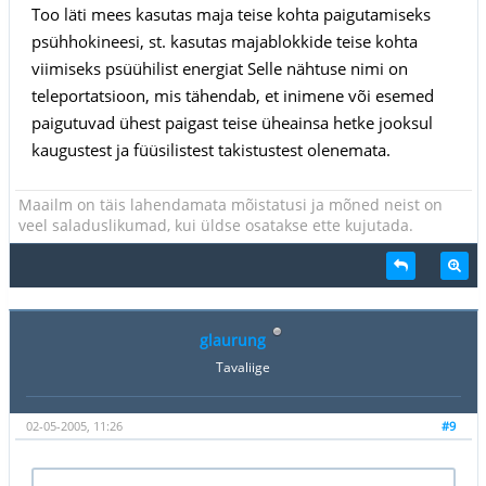
Too läti mees kasutas maja teise kohta paigutamiseks
psühhokineesi, st. kasutas majablokkide teise kohta
viimiseks psüühilist energiat Selle nähtuse nimi on
teleportatsioon, mis tähendab, et inimene või esemed
paigutuvad ühest paigast teise üheainsa hetke jooksul
kaugustest ja füüsilistest takistustest olenemata.
Maailm on täis lahendamata mõistatusi ja mõned neist on
veel saladuslikumad, kui üldse osatakse ette kujutada.
glaurung
Tavaliige
02-05-2005, 11:26
#9