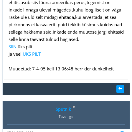
ehitis asub siis lõuna ameerikas perus,tegemist on
inkade linnaga üleval mägedes ,kuhu loogiliselt on väga
raske üle üldiselt midagi ehitada,kui arvestada ,et seal
piirkonnas ei kasva eriti puid tekkib küsimus,kuidas nad
sellega hakkama said,inkade enda müütose järgi ehitasid
selle linna taevast tulnud hiiglased.
SIIN
üks pilt
ja veel
ÜKS PILT
Muudetud: 7-4-05 kell 13:06:48 herr der dunkelheit
Sputnik
Tavaliige