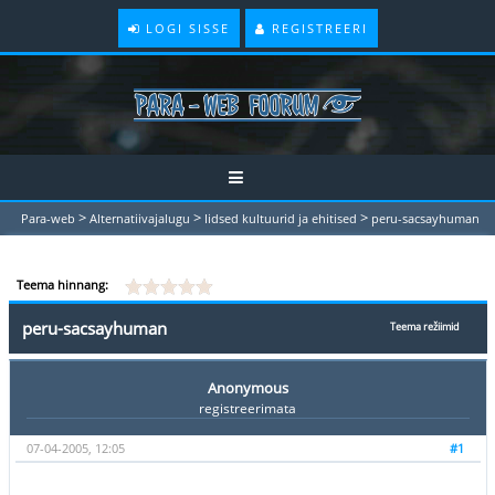
LOGI SISSE
REGISTREERI
>
>
>
Para-web
Alternatiivajalugu
Iidsed kultuurid ja ehitised
peru-sacsayhuman
Teema hinnang:
peru-sacsayhuman
Teema režiimid
Anonymous
registreerimata
07-04-2005, 12:05
#1