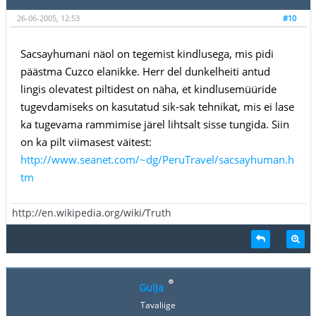
26-06-2005, 12:53
#10
Sacsayhumani näol on tegemist kindlusega, mis pidi
päästma Cuzco elanikke. Herr del dunkelheiti antud
lingis olevatest piltidest on näha, et kindlusemüüride
tugevdamiseks on kasutatud sik-sak tehnikat, mis ei lase
ka tugevama rammimise järel lihtsalt sisse tungida. Siin
on ka pilt viimasest väitest:
http://www.seanet.com/~dg/PeruTravel/sacsayhuman.h
tm
http://en.wikipedia.org/wiki/Truth
Gulja
Tavaliige