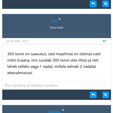
FLT
Vana kala
07-04-2005, 18:37
#5
360 tonni on saavutus, sest maailmas on olemas vaid
mõni kraana, mis suudab 300 tonni üles tõsta ja neil
läheb selleks aega 1 nädal, millele eelneb 2 nädalat
ettevalmistust.
The memory of Padova remains
sildude