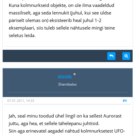
Kuna kolmnurkseid objekte, on üle ilma vaadeldud
massiliselt, aga seda lennukit (juhul, kui see üldse
päriselt olemas on) eksisteerib heal juhul 1-2
eksemplaari, siis tuleb sellele nähtusele mingi teine
seletus leida.
Müstik
Shambalas
07-01-2011, 14:33
#4
Jah, seal minu toodud ühel lingil on ka sellest Aurorast
juttu, aga hea, et sellele tähelepanu juhtisid.
Siin aga erinevatel aegadel nähtud kolmnurksetest UFO-