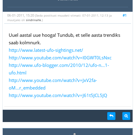
06-01-2011, 15:20
#1
(Seda postitust muudeti viimati: 07-01-2011, 12:13 ja
muutjaks oli
sindrinahk
.)
Uuel aastal uue hooga! Tundub, et selle aasta trendiks
saab kolmnurk.
http://www.latest-ufo-sightings.net/
http://www.youtube.com/watch?v=I0GWT0LsNxc
http://www.ufo-blogger.com/2010/12/ufo-n...1-
ufo.html
http://www.youtube.com/watch?v=JxV2fa-
oM...r_embedded
http://www.youtube.com/watch?v=J61t5JCL5JQ