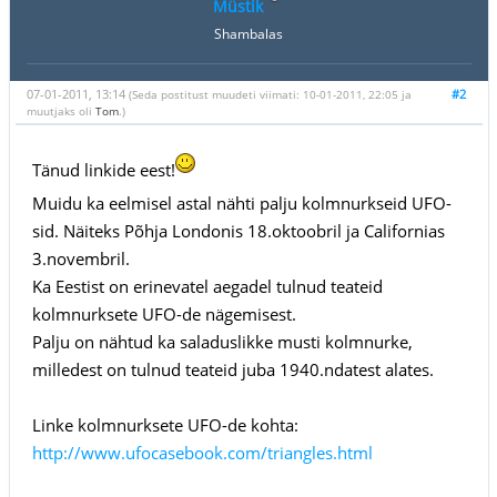
Müstik
Shambalas
07-01-2011, 13:14
#2
(Seda postitust muudeti viimati: 10-01-2011, 22:05 ja
muutjaks oli
Tom
.)
Tänud linkide eest!
Muidu ka eelmisel astal nähti palju kolmnurkseid UFO-
sid. Näiteks Põhja Londonis 18.oktoobril ja Californias
3.novembril.
Ka Eestist on erinevatel aegadel tulnud teateid
kolmnurksete UFO-de nägemisest.
Palju on nähtud ka saladuslikke musti kolmnurke,
milledest on tulnud teateid juba 1940.ndatest alates.
Linke kolmnurksete UFO-de kohta:
http://www.ufocasebook.com/triangles.html