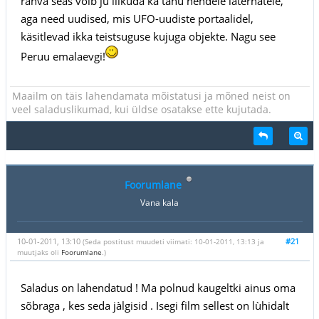
rahva seas võib ju liikuda ka tänu nendele laternatele,
aga need uudised, mis UFO-uudiste portaalidel,
käsitlevad ikka teistsuguse kujuga objekte. Nagu see
Peruu emalaevgi!
Maailm on täis lahendamata mõistatusi ja mõned neist on
veel saladuslikumad, kui üldse osatakse ette kujutada.
Foorumlane
Vana kala
10-01-2011, 13:10
#21
(Seda postitust muudeti viimati: 10-01-2011, 13:13 ja
muutjaks oli
Foorumlane
.)
Saladus on lahendatud ! Ma polnud kaugeltki ainus oma
sõbraga , kes seda jàlgisid . Isegi film sellest on lùhidalt