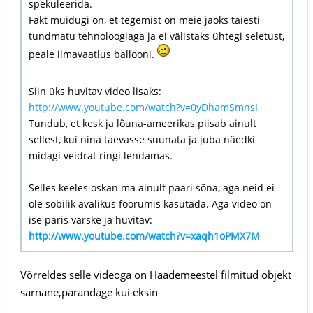
spekuleerida.
Fakt muidugi on, et tegemist on meie jaoks täiesti
tundmatu tehnoloogiaga ja ei välistaks ühtegi seletust,
peale ilmavaatlus ballooni.
Siin üks huvitav video lisaks:
http://www.youtube.com/watch?v=0yDhamSmnsI
Tundub, et kesk ja lõuna-ameerikas piisab ainult
sellest, kui nina taevasse suunata ja juba näedki
midagi veidrat ringi lendamas.
Selles keeles oskan ma ainult paari sõna, aga neid ei
ole sobilik avalikus foorumis kasutada. Aga video on
ise päris värske ja huvitav:
http://www.youtube.com/watch?v=xaqh1oPMX7M
Võrreldes selle videoga on Häädemeestel filmitud objekt
sarnane,parandage kui eksin