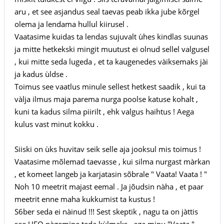
aru , et see asjandus seal taevas peab ikka jube kõrgel
olema ja lendama hullul kiirusel .
Vaatasime kuidas ta lendas sujuvalt ùhes kindlas suunas
ja mitte hetkekski mingit muutust ei olnud sellel valgusel
, kui mitte seda lugeda , et ta kaugenedes vàiksemaks jài
ja kadus ùldse .
Toimus see vaatlus minule sellest hetkest saadik , kui ta
vàlja ilmus maja parema nurga poolse katuse kohalt ,
kuni ta kadus silma piirilt , ehk valgus haihtus ! Aega
kulus vast minut kokku .
Siiski on ùks huvitav seik selle aja jooksul mis toimus !
Vaatasime mõlemad taevasse , kui silma nurgast màrkan
, et komeet langeb ja karjatasin sõbrale " Vaata! Vaata ! "
Noh 10 meetrit majast eemal . Ja jõudsin nàha , et paar
meetrit enne maha kukkumist ta kustus !
S6ber seda ei nàinud !!! Sest skeptik , nagu ta on jàttis
see UFO nàgemine teda kùlmaks , aga minu "Vaata "