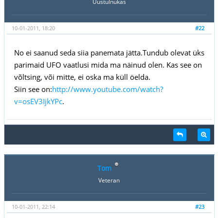
Uustulnukas
10-01-2011, 18:20
#22
No ei saanud seda siia panemata jätta.Tundub olevat üks
parimaid UFO vaatlusi mida ma näinud olen. Kas see on
võltsing, või mitte, ei oska ma küll öelda.
Siin see on:
http://www.youtube.com/watch?
v=osEV3IjkYPc
.
Tom
Veteran
10-01-2011, 22:14
#23