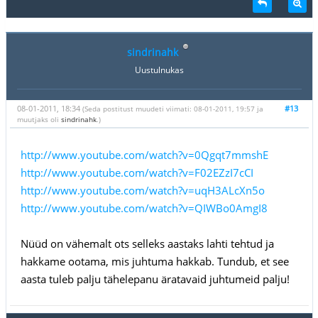
sindrinahk
Uustulnukas
08-01-2011, 18:34
#13
(Seda postitust muudeti viimati: 08-01-2011, 19:57 ja
muutjaks oli
sindrinahk
.)
http://www.youtube.com/watch?v=0Qgqt7mmshE
http://www.youtube.com/watch?v=F02EZzI7cCI
http://www.youtube.com/watch?v=uqH3ALcXn5o
http://www.youtube.com/watch?v=QIWBo0AmgI8
Nüüd on vähemalt ots selleks aastaks lahti tehtud ja
hakkame ootama, mis juhtuma hakkab. Tundub, et see
aasta tuleb palju tähelepanu äratavaid juhtumeid palju!