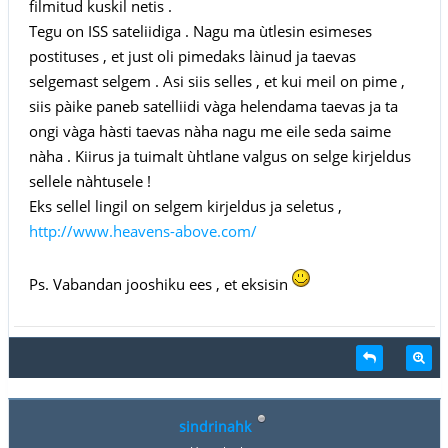
filmitud kuskil netis .
Tegu on ISS sateliidiga . Nagu ma ùtlesin esimeses
postituses , et just oli pimedaks làinud ja taevas
selgemast selgem . Asi siis selles , et kui meil on pime ,
siis pàike paneb satelliidi vàga helendama taevas ja ta
ongi vàga hàsti taevas nàha nagu me eile seda saime
nàha . Kiirus ja tuimalt ùhtlane valgus on selge kirjeldus
sellele nàhtusele !
Eks sellel lingil on selgem kirjeldus ja seletus ,
http://www.heavens-above.com/
Ps. Vabandan jooshiku ees , et eksisin
sindrinahk