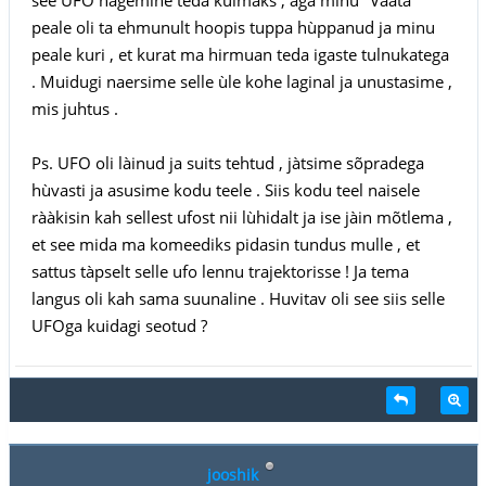
peale oli ta ehmunult hoopis tuppa hùppanud ja minu
peale kuri , et kurat ma hirmuan teda igaste tulnukatega
. Muidugi naersime selle ùle kohe laginal ja unustasime ,
mis juhtus .
Ps. UFO oli làinud ja suits tehtud , jàtsime sõpradega
hùvasti ja asusime kodu teele . Siis kodu teel naisele
rààkisin kah sellest ufost nii lùhidalt ja ise jàin mõtlema ,
et see mida ma komeediks pidasin tundus mulle , et
sattus tàpselt selle ufo lennu trajektorisse ! Ja tema
langus oli kah sama suunaline . Huvitav oli see siis selle
UFOga kuidagi seotud ?
jooshik