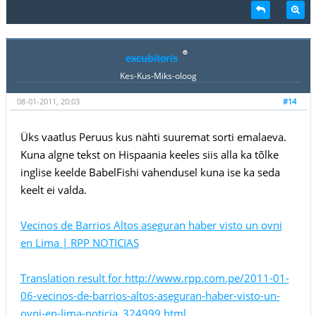
excubitoris
Kes-Kus-Miks-oloog
08-01-2011, 20:03
#14
Üks vaatlus Peruus kus nähti suuremat sorti emalaeva.
Kuna algne tekst on Hispaania keeles siis alla ka tõlke
inglise keelde BabelFishi vahendusel kuna ise ka seda
keelt ei valda.
Vecinos de Barrios Altos aseguran haber visto un ovni
en Lima | RPP NOTICIAS
Translation result for http://www.rpp.com.pe/2011-01-
06-vecinos-de-barrios-altos-aseguran-haber-visto-un-
ovni-en-lima-noticia_324999.html