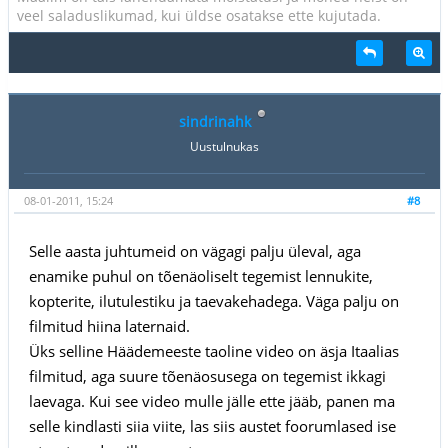
veel saladuslikumad, kui üldse osatakse ette kujutada.
sindrinahk
Uustulnukas
08-01-2011, 15:24
#8
Selle aasta juhtumeid on vägagi palju üleval, aga
enamike puhul on tõenäoliselt tegemist lennukite,
kopterite, ilutulestiku ja taevakehadega. Väga palju on
filmitud hiina laternaid.
Üks selline Häädemeeste taoline video on äsja Itaalias
filmitud, aga suure tõenäosusega on tegemist ikkagi
laevaga. Kui see video mulle jälle ette jääb, panen ma
selle kindlasti siia viite, las siis austet foorumlased ise