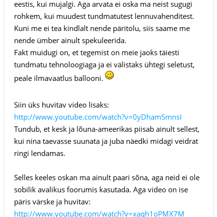
eestis, kui mujalgi. Aga arvata ei oska ma neist sugugi
rohkem, kui muudest tundmatutest lennuvahenditest.
Kuni me ei tea kindlalt nende päritolu, siis saame me
nende ümber ainult spekuleerida.
Fakt muidugi on, et tegemist on meie jaoks täiesti
tundmatu tehnoloogiaga ja ei välistaks ühtegi seletust,
peale ilmavaatlus ballooni.
Siin üks huvitav video lisaks:
http://www.youtube.com/watch?v=0yDhamSmnsI
Tundub, et kesk ja lõuna-ameerikas piisab ainult sellest,
kui nina taevasse suunata ja juba näedki midagi veidrat
ringi lendamas.
Selles keeles oskan ma ainult paari sõna, aga neid ei ole
sobilik avalikus foorumis kasutada. Aga video on ise
päris värske ja huvitav:
http://www.youtube.com/watch?v=xaqh1oPMX7M