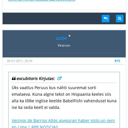
zzz34
Veteran
08-01-2011, 20:34
#15
excubitoris Kirjutas:
Üks vaatlus Peruus kus nähti suuremat sorti
emalaeva. Kuna algne tekst on Hispaania keeles siis
alla ka tõlke inglise keelde BabelFishi vahendusel kuna
ise ka seda keelt ei valda.
Vecinos de Barrios Altos aseguran haber visto un ovni
en Lima | RPP NOTICIAS