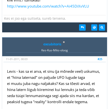
http://www.youtube.com/watch?v=Ai45DiXvVLU
Kes ei joo ega suitseta, sureb tervena.
excubitoris
Kes-Kus-Miks-oloog
11-01-2011, 00:03
#25
Levis - kas sa ei arva, et sinu (ja mõnede veel) uskumus,
et "hiina laternad" on paljude UFO lugude taga
ei muutu juba nagu naljakaks? Kas sa tõesti arvad, et
hiina latern liigub kiireminei kui lennuks ja teda võib
seda tüüpi lennumasinaga segi ajada siis ma kardan, et
peaksid tugeva "reality" kontrolli endale tegema.