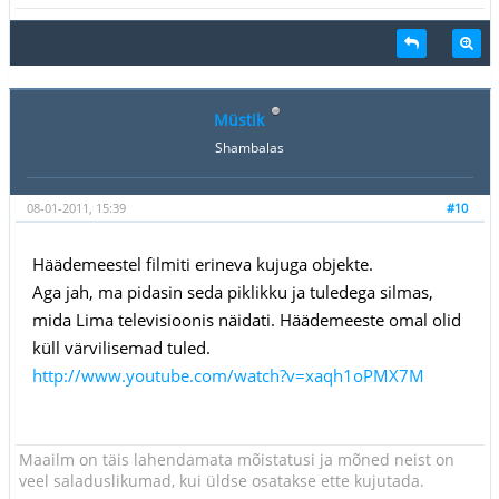
Müstik
Shambalas
08-01-2011, 15:39
#10
Häädemeestel filmiti erineva kujuga objekte.
Aga jah, ma pidasin seda piklikku ja tuledega silmas,
mida Lima televisioonis näidati. Häädemeeste omal olid
küll värvilisemad tuled.
http://www.youtube.com/watch?v=xaqh1oPMX7M
Maailm on täis lahendamata mõistatusi ja mõned neist on
veel saladuslikumad, kui üldse osatakse ette kujutada.