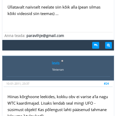
Üllatavalt naiivselt neelate siin kõik alla (pean silmas
kõiki videosid siin teemas) ...
Anna teada:
paravihje@gmail.com
levis
Veteran
10-01-2011, 23:37
#24
Hiinas kõrghoone leekides, kokku obv ei varise a'la nagu
WTC kaardimajad. Lisaks lendab seal mingi UFO -
süsimust objekt! Kas põlengust lahti pääsenud tahmane
kile vms.? tulnukad?