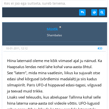
Kes ei joo ega suitseta, sureb tervena.
Müstik
Shambalas
10-01-2011, 12:12
#20
Hiina laternaid oleme me kõik viimasel ajal ju näinud. Ka
Haapsalus lendas neid lahe kohal vana-aasta õhtul.
See "latern", mida mina vaatlesin, liikus ka sujuvalt otse
edasi ühel kõrgusel (võrdlemisi madalalt) ja siis kadus
silmapiirilt. Päris UFO-d hüppavad edasi-tagasi, vilguvad
ja teevad muid trikke.
Lisaks veel teleuudis, kus abielupaar Tallinna kohal selle
hiina laterna vana-aasta ööl videole võttis. UFO-lugusid