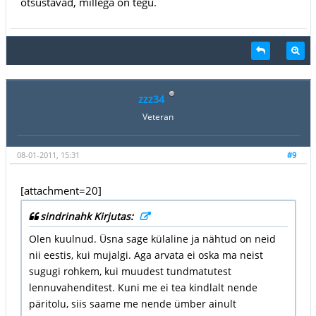
otsustavad, millega on tegu.
zzz34
Veteran
08-01-2011, 15:31
#9
[attachment=20]
sindrinahk Kirjutas:
Olen kuulnud. Üsna sage külaline ja nähtud on neid
nii eestis, kui mujalgi. Aga arvata ei oska ma neist
sugugi rohkem, kui muudest tundmatutest
lennuvahenditest. Kuni me ei tea kindlalt nende
päritolu, siis saame me nende ümber ainult