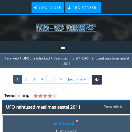
LOGI SISSE
REGISTREERI
>
>
>
Para-web
UFOd ja tulnukad
Vaatlused mujal
UFO nähtused maailmas aastal
2011
...
(current)
1
2
3
4
5
14
Järgmine
Teema hinnang:
UFO nähtused maailmas aastal 2011
Teema režiimid
sindrinahk
Uustulnukas