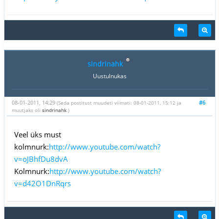
sindrinahk
Uustulnukas
08-01-2011, 14:29
#6
(Seda postitust muudeti viimati: 08-01-2011, 15:12 ja
muutjaks oli
sindrinahk
.)
Veel üks must
kolmnurk:
http://www.youtube.com/watch?
v=oJBhfDu8dvA
Kolmnurk:
http://www.youtube.com/watch?
v=d42O1DnRqrs