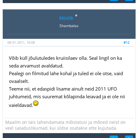
Müstik
Shambalas
08-01-2011, 16:08
#12
Võib küll jõulutuledes kruiisilaev olla. Seal lingil on ka
seda arvamust avaldatud.
Pealegi on filmitud lahe kohal ja tuled ei ole otse, vaid
ovaalselt.
Teeme nii, et edaspidi lisame ainult neid 2011 UFO
juhtumeid, mis suuremat kõlapinda leiavad ja ei ole nii
vaieldavad.
Maailm on täis lahendamata mõistatusi ja mõned neist on
veel saladuslikumad, kui üldse osatakse ette kujutada.