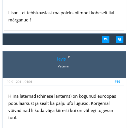
Lisan , et tehiskaaslast ma poleks niimodi koheselt iial
màrganud !
levis
Veteran
10-01-2011, 04:01
#19
Hiina laternad (chinese lanterns) on kogunud euroopas
populaarsust ja sealt ka palju ufo lugusid. Kõrgemal
võivad nad liikuda väga kiiresti kui on vähegi tugevam
tuul.