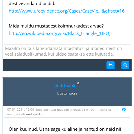
dest visandatud pildid:
http://www.ufoevidence.org/Cases/CaseVie...&offset=16
Mida muidu mustadest kolmnurkadest arvad?
http://en.wikipedia.org/wiki/Black_triangle_(UFO)
Maailm on täis lahendamata mõistatusi ja mõned neist on
veel saladuslikumad, kui üldse osatakse ette kujutada.
sindrinahk
Uustulnukas
07-01-2011, 15:04
#5
(Seda postitust muudeti viimati: 08-01-2011, 13:16 ja
muutjaks oli
sindrinahk
.)
Olen kuulnud. Üsna sage külaline ja nähtud on neid nii