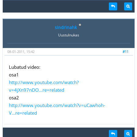
sindrinahk
Uustulnukas
08-01-2011, 15:42
#11
Lubatud video:
osa1
http://www.youtube.com/watch?
v=4jXn97nDO...re=related
osa2
http://www.youtube.com/watch?v=uCawhoh-
V...re=related