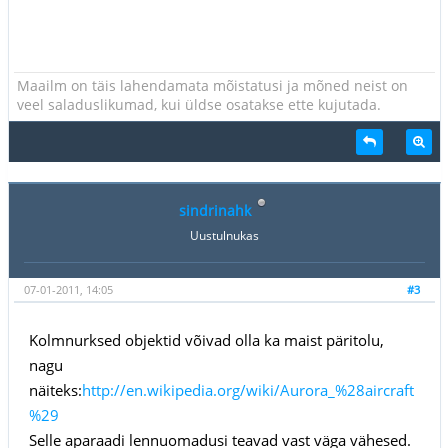
Maailm on täis lahendamata mõistatusi ja mõned neist on
veel saladuslikumad, kui üldse osatakse ette kujutada.
sindrinahk
Uustulnukas
07-01-2011, 14:05
#3
Kolmnurksed objektid võivad olla ka maist päritolu,
nagu
näiteks:
http://en.wikipedia.org/wiki/Aurora_%28aircraft
%29
Selle aparaadi lennuomadusi teavad vast väga vähesed.