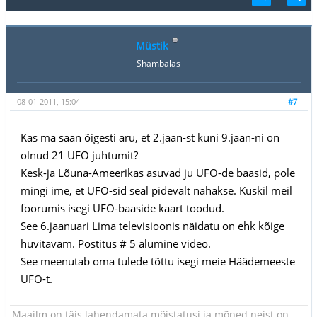
Müstik
Shambalas
08-01-2011, 15:04
#7
Kas ma saan õigesti aru, et 2.jaan-st kuni 9.jaan-ni on
olnud 21 UFO juhtumit?
Kesk-ja Lõuna-Ameerikas asuvad ju UFO-de baasid, pole
mingi ime, et UFO-sid seal pidevalt nähakse. Kuskil meil
foorumis isegi UFO-baaside kaart toodud.
See 6.jaanuari Lima televisioonis näidatu on ehk kõige
huvitavam. Postitus # 5 alumine video.
See meenutab oma tulede tõttu isegi meie Häädemeeste
UFO-t.
Maailm on täis lahendamata mõistatusi ja mõned neist on