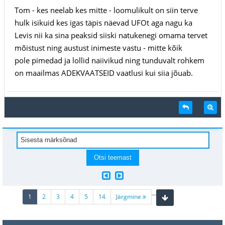
Tom - kes neelab kes mitte - loomulikult on siin terve
hulk isikuid kes igas täpis näevad UFOt aga nagu ka
Levis nii ka sina peaksid siiski natukenegi omama tervet
mõistust ning austust inimeste vastu - mitte kõik
pole pimedad ja lollid naiivikud ning tunduvalt rohkem
on maailmas ADEKVAATSEID vaatlusi kui siia jõuab.
...
(current)
1
2
3
4
5
14
Järgmine