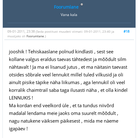
Foorumlane
Vana kala
09-01-2011, 23:38
#18
(Seda postitust muudeti viimati: 09-01-2011, 23:40 ja
muutjaks oli
Foorumlane
.)
jooshik ! Tehiskaaslane polnud kindlasti , sest see
kollane valgus eraldus taevas tàhtedest ja mõõdult silm
nàhtavalt ! Ja ma ei lisanud jutus , et ma nàitasin taevast
otsides sõbrale veel lennukit millel tuled vilkusid ja oli
ainult pisike tàpike nàha liikumas , aga lennukil oli veel
korralik chaimtrail saba taga ilusasti nàha , et olla kindel
LENNUKIS !
Ma kordan end veelkord ùle , et ta tundus niivõrd
madalal lendama meie jaoks oma suurelt mõõdult ,
nagu natukene vàiksem pàikesest , mida me nàeme
igapàev !