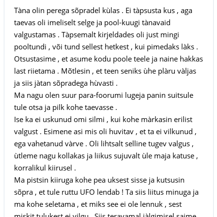
Tàna olin perega sõpradel kùlas . Ei tàpsusta kus , aga
taevas oli imeliselt selge ja pool-kuugi tànavaid
valgustamas . Tàpsemalt kirjeldades oli just mingi
pooltundi , või tund sellest hetkest , kui pimedaks làks .
Otsustasime , et asume kodu poole teele ja naine hakkas
last riietama . Mõtlesin , et teen seniks ùhe plàru vàljas
ja siis jàtan sõpradega hùvasti .
Ma nagu olen suur para-foorumi lugeja panin suitsule
tule otsa ja pilk kohe taevasse .
Ise ka ei uskunud omi silmi , kui kohe màrkasin erilist
valgust . Esimene asi mis oli huvitav , et ta ei vilkunud ,
ega vahetanud vàrve . Oli lihtsalt selline tugev valgus ,
ùtleme nagu kollakas ja liikus sujuvalt ùle maja katuse ,
korralikul kiirusel .
Ma pistsin kiiruga kohe pea uksest sisse ja kutsusin
sõpra , et tule ruttu UFO lendab ! Ta siis liitus minuga ja
ma kohe seletama , et miks see ei ole lennuk , sest
miskit tulukest ei vilgu . Siis teravamal jàlgimisel saime