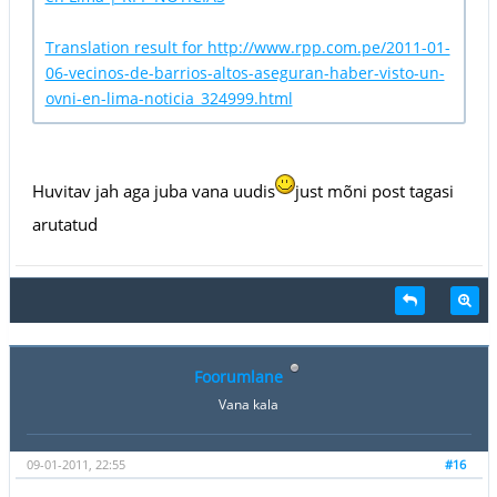
Translation result for http://www.rpp.com.pe/2011-01-
06-vecinos-de-barrios-altos-aseguran-haber-visto-un-
ovni-en-lima-noticia_324999.html
Huvitav jah aga juba vana uudis
just mõni post tagasi
arutatud
Foorumlane
Vana kala
09-01-2011, 22:55
#16