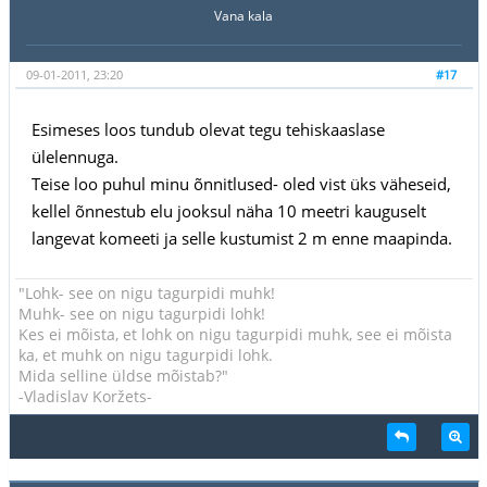
Vana kala
09-01-2011, 23:20
#17
Esimeses loos tundub olevat tegu tehiskaaslase
ülelennuga.
Teise loo puhul minu õnnitlused- oled vist üks väheseid,
kellel õnnestub elu jooksul näha 10 meetri kauguselt
langevat komeeti ja selle kustumist 2 m enne maapinda.
"Lohk- see on nigu tagurpidi muhk!
Muhk- see on nigu tagurpidi lohk!
Kes ei mõista, et lohk on nigu tagurpidi muhk, see ei mõista
ka, et muhk on nigu tagurpidi lohk.
Mida selline üldse mõistab?"
-Vladislav Koržets-