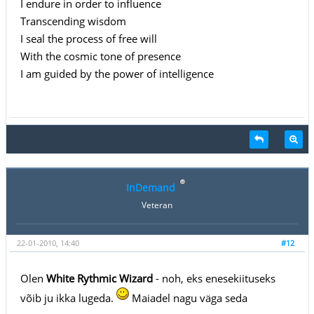
I endure in order to influence
Transcending wisdom
I seal the process of free will
With the cosmic tone of presence
I am guided by the power of intelligence
InDemand
Veteran
22-01-2010, 14:40
#12
Olen
White Rythmic Wizard
- noh, eks enesekiituseks
võib ju ikka lugeda.
Maiadel nagu väga seda