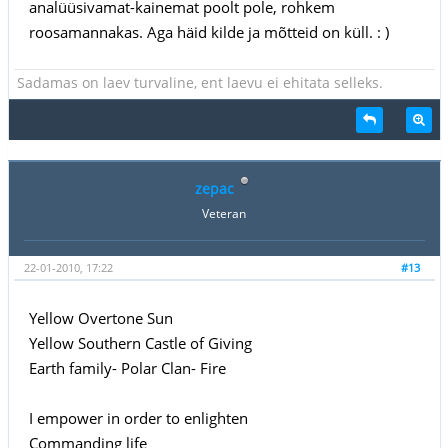
analüüsivamat-kainemat poolt pole, rohkem
roosamannakas. Aga häid kilde ja mõtteid on küll. : )
Sadamas on laev turvaline, ent laevu ei ehitata selleks.
zepac
Veteran
22-01-2010, 17:22
#13
Yellow Overtone Sun
Yellow Southern Castle of Giving
Earth family- Polar Clan- Fire
I empower in order to enlighten
Commanding life