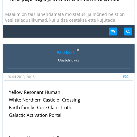
Maailm on täis lahendamata mõistatusi ja mõned neist on
veel saladuslikumad, kui üldse osatakse ette kujutada.
Paralysis
Uustulnukas
20-04-2010, 20:13
#22
Yellow Resonant Human
White Northern Castle of Crossing
Earth family- Core Clan- Truth
Galactic Activation Portal