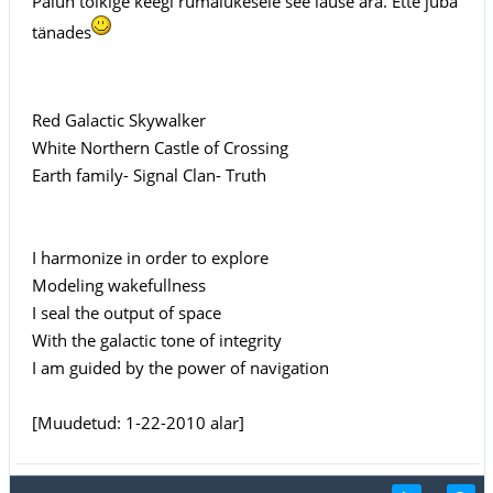
Palun tõlkige keegi rumalukesele see lause ära. Ette juba
tänades
Red Galactic Skywalker
White Northern Castle of Crossing
Earth family- Signal Clan- Truth
I harmonize in order to explore
Modeling wakefullness
I seal the output of space
With the galactic tone of integrity
I am guided by the power of navigation
[Muudetud: 1-22-2010 alar]