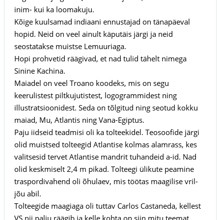
inim- kui ka loomakuju.
Kõige kuulsamad indiaani ennustajad on tänapäeval
hopid. Neid on veel ainult käputäis järgi ja neid
seostatakse muistse Lemuuriaga.
Hopi prohvetid räägivad, et nad tulid tähelt nimega
Sinine Kachina.
Maiadel on veel Troano koodeks, mis on segu
keerulistest piltkujutistest, logogrammidest ning
illustratsioonidest. Seda on tõlgitud ning seotud kokku
maiad, Mu, Atlantis ning Vana-Egiptus.
Paju iidseid teadmisi oli ka tolteekidel. Teosoofide järgi
olid muistsed tolteegid Atlantise kolmas alamrass, kes
valitsesid tervet Atlantise mandrit tuhandeid a-id. Nad
olid keskmiselt 2,4 m pikad. Tolteegi ülikute peamine
traspordivahend oli õhulaev, mis töötas maagilise vril-
jõu abil.
Tolteegide maagiaga oli tuttav Carlos Castaneda, kellest
VS nii palju räägib ja kelle kohta on siin mitu teemat.