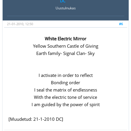
DC
Uustulnukas
21-01-2010, 12:50
#6
White Electric Mirror
Yellow Southern Castle of Giving
Earth family- Signal Clan- Sky
I activate in order to reflect
Bonding order
I seal the matrix of endlessness
With the electric tone of service
I am guided by the power of spirit
[Muudetud: 21-1-2010 DC]