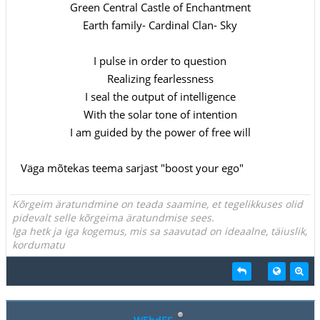
Green Central Castle of Enchantment
Earth family- Cardinal Clan- Sky
I pulse in order to question
Realizing fearlessness
I seal the output of intelligence
With the solar tone of intention
I am guided by the power of free will
Väga mõtekas teema sarjast "boost your ego"
Kõrgeim äratundmine on teada saamine, et tegelikkuses olid
pidevalt selle kõrgeima äratundmise sees.
Iga hetk ja iga kogemus, mis sa saavutad on ideaalne, täiuslik,
kordumatu