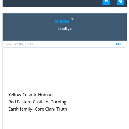
orhidee
Tavaliige
22-01-2010, 10:30
#11
Yellow Cosmic Human
Red Eastern Castle of Turning
Earth family- Core Clan- Truth