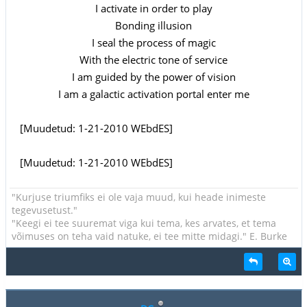
I activate in order to play
Bonding illusion
I seal the process of magic
With the electric tone of service
I am guided by the power of vision
I am a galactic activation portal enter me
[Muudetud: 1-21-2010 WEbdES]
[Muudetud: 1-21-2010 WEbdES]
"Kurjuse triumfiks ei ole vaja muud, kui heade inimeste
tegevusetust."
"Keegi ei tee suuremat viga kui tema, kes arvates, et tema
võimuses on teha vaid natuke, ei tee mitte midagi." E. Burke