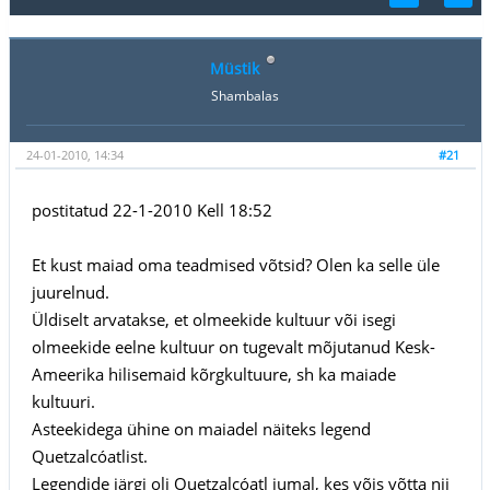
Müstik
Shambalas
24-01-2010, 14:34
#21
postitatud 22-1-2010 Kell 18:52
Et kust maiad oma teadmised võtsid? Olen ka selle üle
juurelnud.
Üldiselt arvatakse, et olmeekide kultuur või isegi
olmeekide eelne kultuur on tugevalt mõjutanud Kesk-
Ameerika hilisemaid kõrgkultuure, sh ka maiade
kultuuri.
Asteekidega ühine on maiadel näiteks legend
Quetzalcóatlist.
Legendide järgi oli Quetzalcóatl jumal, kes võis võtta nii