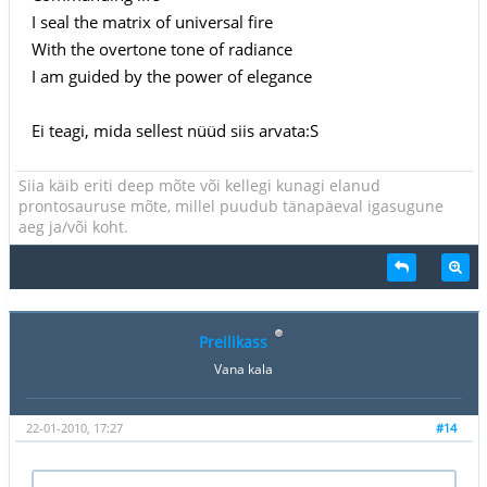
I seal the matrix of universal fire
With the overtone tone of radiance
I am guided by the power of elegance
Ei teagi, mida sellest nüüd siis arvata:S
Siia käib eriti deep mõte või kellegi kunagi elanud
prontosauruse mõte, millel puudub tänapäeval igasugune
aeg ja/või koht.
Preilikass
Vana kala
22-01-2010, 17:27
#14