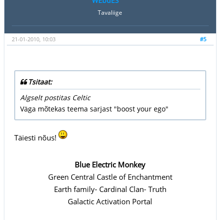
WEbdES
Tavaliige
21-01-2010, 10:03
#5
Tsitaat:
Algselt postitas Celtic
Väga mõtekas teema sarjast "boost your ego"
Täiesti nõus!
Blue Electric Monkey
Green Central Castle of Enchantment
Earth family- Cardinal Clan- Truth
Galactic Activation Portal