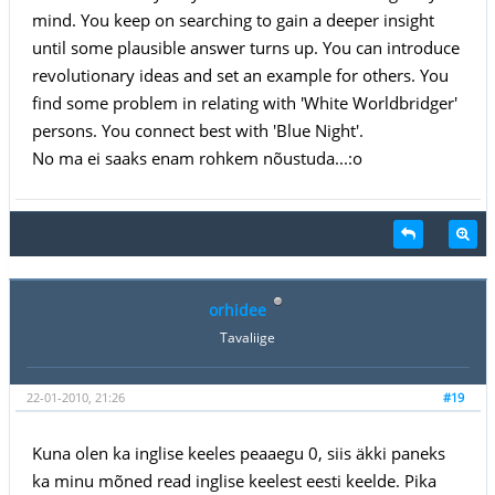
mind. You keep on searching to gain a deeper insight
until some plausible answer turns up. You can introduce
revolutionary ideas and set an example for others. You
find some problem in relating with 'White Worldbridger'
persons. You connect best with 'Blue Night'.
No ma ei saaks enam rohkem nõustuda...:o
orhidee
Tavaliige
22-01-2010, 21:26
#19
Kuna olen ka inglise keeles peaaegu 0, siis äkki paneks
ka minu mõned read inglise keelest eesti keelde. Pika