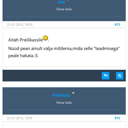
alar
Vana kala
22-01-2010, 18:00
#15
Aitäh Preilikassile
.
Nüüd pean ainult välja mõtlema,mida selle "teadmisega"
peale hakata.:S
Preilikass
Vana kala
22-01-2010, 18:56
#16