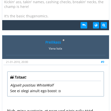
Kickin' ass, takin' names, cashing checks, breakin' necks, the
champ is here!
It's the basic thugenomics.
Preilikass
Vana kala
21-01-2010, 20:00
#9
Tsitaat:
Algselt postitas WhiteWolf
See ei olegi ainult ego boost :o
Njah, mina avastasin, et pean veel päris palju tööd