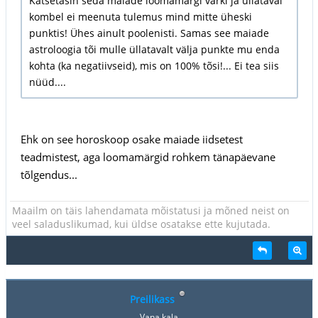
Katsetasin seda maiade loomamärgi värki ja üllataval
kombel ei meenuta tulemus mind mitte üheski
punktis! Ühes ainult poolenisti. Samas see maiade
astroloogia tõi mulle üllatavalt välja punkte mu enda
kohta (ka negatiivseid), mis on 100% tõsi!... Ei tea siis
nüüd....
Ehk on see horoskoop osake maiade iidsetest
teadmistest, aga loomamärgid rohkem tänapäevane
tõlgendus...
Maailm on täis lahendamata mõistatusi ja mõned neist on
veel saladuslikumad, kui üldse osatakse ette kujutada.
Preilikass
Vana kala