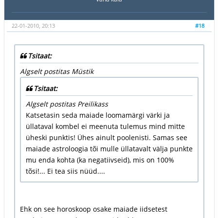
22-01-2010, 20:13
#18
Tsitaat:
Algselt postitas Müstik
Tsitaat:
Algselt postitas Preilikass
Katsetasin seda maiade loomamärgi värki ja
üllataval kombel ei meenuta tulemus mind mitte
üheski punktis! Ühes ainult poolenisti. Samas see
maiade astroloogia tõi mulle üllatavalt välja punkte
mu enda kohta (ka negatiivseid), mis on 100%
tõsi!... Ei tea siis nüüd....
Ehk on see horoskoop osake maiade iidsetest