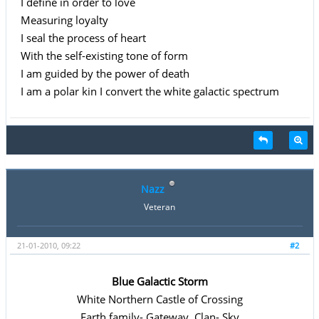
I define in order to love
Measuring loyalty
I seal the process of heart
With the self-existing tone of form
I am guided by the power of death
I am a polar kin I convert the white galactic spectrum
Nazz
Veteran
21-01-2010, 09:22
#2
Blue Galactic Storm
White Northern Castle of Crossing
Earth family- Gateway, Clan- Sky