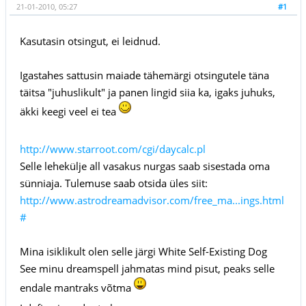
21-01-2010, 05:27
#1
Kasutasin otsingut, ei leidnud.
Igastahes sattusin maiade tähemärgi otsingutele täna
täitsa "juhuslikult" ja panen lingid siia ka, igaks juhuks,
äkki keegi veel ei tea
http://www.starroot.com/cgi/daycalc.pl
Selle lehekülje all vasakus nurgas saab sisestada oma
sünniaja. Tulemuse saab otsida üles siit:
http://www.astrodreamadvisor.com/free_ma...ings.html
#
Mina isiklikult olen selle järgi White Self-Existing Dog
See minu dreamspell jahmatas mind pisut, peaks selle
endale mantraks võtma