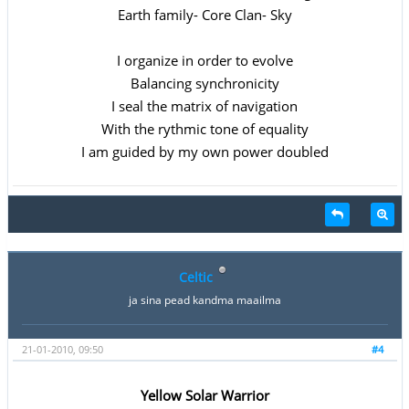
Earth family- Core Clan- Sky
I organize in order to evolve
Balancing synchronicity
I seal the matrix of navigation
With the rythmic tone of equality
I am guided by my own power doubled
Celtic
ja sina pead kandma maailma
21-01-2010, 09:50
#4
Yellow Solar Warrior