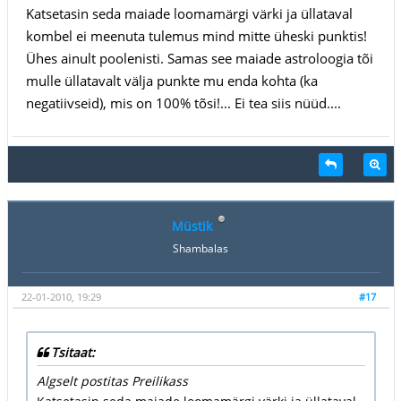
Katsetasin seda maiade loomamärgi värki ja üllataval
kombel ei meenuta tulemus mind mitte üheski punktis!
Ühes ainult poolenisti. Samas see maiade astroloogia tõi
mulle üllatavalt välja punkte mu enda kohta (ka
negatiivseid), mis on 100% tõsi!... Ei tea siis nüüd....
Müstik
Shambalas
22-01-2010, 19:29
#17
Tsitaat:
Algselt postitas Preilikass