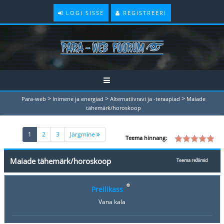
LOGI SISSE
REGISTREERI
>
>
>
Para-web
Inimene ja energiad
Alternatiivravi ja -teraapiad
Maiade
tähemärk/horoskoop
(current)
1
2
3
Järgmine
Teema hinnang:
Maiade tähemärk/horoskoop
Teema režiimid
Preilikass
Vana kala