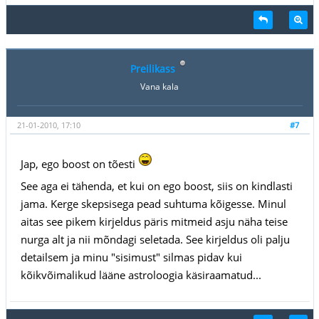
Preilikass
Vana kala
21-01-2010, 17:10
#7
Jap, ego boost on tõesti
See aga ei tähenda, et kui on ego boost, siis on kindlasti
jama. Kerge skepsisega pead suhtuma kõigesse. Minul
aitas see pikem kirjeldus päris mitmeid asju näha teise
nurga alt ja nii mõndagi seletada. See kirjeldus oli palju
detailsem ja minu "sisimust" silmas pidav kui
kõikvõimalikud lääne astroloogia käsiraamatud...