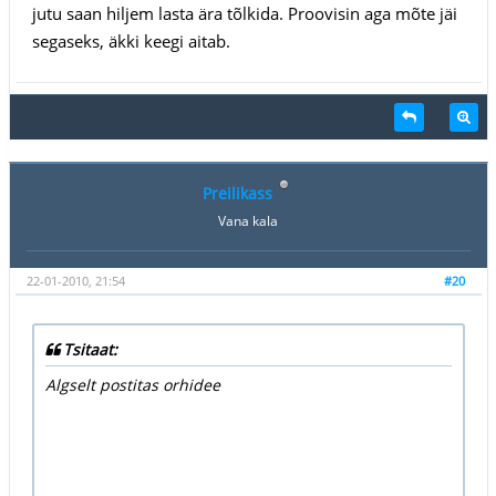
jutu saan hiljem lasta ära tõlkida. Proovisin aga mõte jäi
segaseks, äkki keegi aitab.
Preilikass
Vana kala
22-01-2010, 21:54
#20
Tsitaat:
Algselt postitas orhidee