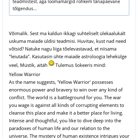
teadmistest, aga loomamärgid rohkem tänapäevane
tõlgendus...
Võimalik. Sest ma kaldun ikkagi suhteliselt ülekaalukalt
uskuma maiade üldisi teadmisi. Huvitav, kust nad need
võtsid? Natuke nagu liiga tõelevastavad, et niisama
"leiutada". Kasutasin ühte maiade astroloogia lehekülge
veel, Müstik, aitäh
Tulemus šokeeris mind:
Yellow Warrior
As the name suggests, 'Yellow Warrior' possesses
enormous power and bravery to win over any kind of
conflict. The world is a battleground for you. The war
you wage is against all kinds of corrupting elements to
cleanse this place and make it a better place for living.
Intense and thoughtful, you like to dive deep into the
paradoxes of human life and our relation to the
universe. The mystery of human existence intrigues your