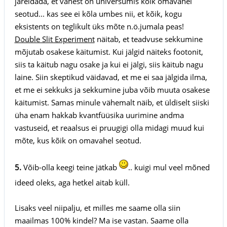
järeldada, et vahest on universumis kõik omavahel
seotud... kas see ei kõla umbes nii, et kõik, kogu
eksistents on teglikult üks mõte n.ö.jumala peas!
Double Slit Experiment
näitab, et teadvuse sekkumine
mõjutab osakese käitumist. Kui jälgid näiteks footonit,
siis ta käitub nagu osake ja kui ei jälgi, siis käitub nagu
laine. Siin skeptikud väidavad, et me ei saa jälgida ilma,
et me ei sekkuks ja sekkumine juba võib muuta osakese
käitumist. Samas minule vähemalt näib, et üldiselt siiski
üha enam hakkab kvantfüüsika uurimine andma
vastuseid, et reaalsus ei pruugigi olla midagi muud kui
mõte, kus kõik on omavahel seotud.
5.
Võib-olla keegi teine jätkab
.. kuigi mul veel mõned
ideed oleks, aga hetkel aitab küll.
Lisaks veel niipalju, et milles me saame olla siin
maailmas 100% kindel? Ma ise vastan. Saame olla