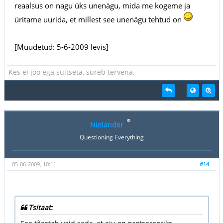
reaalsus on nagu üks unenägu, mida me kogeme ja
üritame uurida, et millest see unenägu tehtud on
[Muudetud: 5-6-2009 levis]
Kes ei joo ega suitseta, sureb tervena.
Nielander
Questioning Everything
05-06-2009, 10:11
#14
Tsitaat: