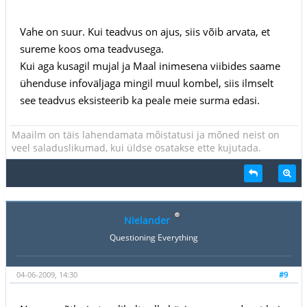
Vahe on suur. Kui teadvus on ajus, siis võib arvata, et
sureme koos oma teadvusega.
Kui aga kusagil mujal ja Maal inimesena viibides saame
ühenduse infoväljaga mingil muul kombel, siis ilmselt
see teadvus eksisteerib ka peale meie surma edasi.
Maailm on täis lahendamata mõistatusi ja mõned neist on
veel saladuslikumad, kui üldse osatakse ette kujutada.
Nielander
Questioning Everything
04-06-2009, 14:30
#9