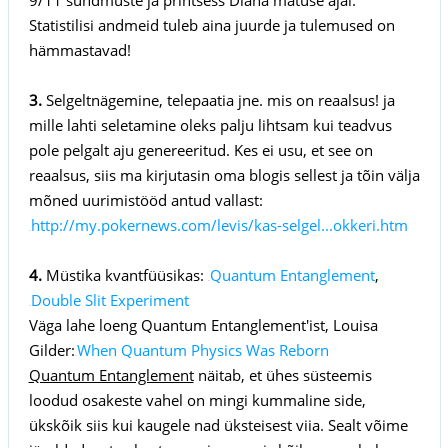
Statistilisi andmeid tuleb aina juurde ja tulemused on
hämmastavad!
3.
Selgeltnägemine, telepaatia jne. mis on reaalsus! ja
mille lahti seletamine oleks palju lihtsam kui teadvus
pole pelgalt aju genereeritud. Kes ei usu, et see on
reaalsus, siis ma kirjutasin oma blogis sellest ja tõin välja
mõned uurimistööd antud vallast:
http://my.pokernews.com/levis/kas-selgel...okkeri.htm
link:
4.
Müstika kvantfüüsikas:
Quantum Entanglement
,
link:
Double Slit Experiment
link:
Väga lahe loeng Quantum Entanglement'ist, Louisa
Gilder:
When Quantum Physics Was Reborn
link:
Quantum Entanglement
näitab, et ühes süsteemis
loodud osakeste vahel on mingi kummaline side,
ükskõik siis kui kaugele nad üksteisest viia. Sealt võime