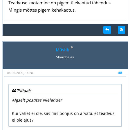
Teadvuse kaotamine on pigem ülekantud tähendus.
Mingis mõttes pigem kehakaotus.
Müstik
Shambalas
04-06-2009, 14:20
#8
Tsitaat:
Algselt postitas Nielander
Kui vahet ei ole, siis mis põhjus on arvata, et teadvus
ei ole ajus?