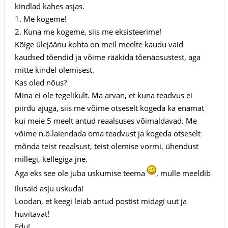
kindlad kahes asjas.
1. Me kogeme!
2. Kuna me kogeme, siis me eksisteerime!
Kõige ülejäänu kohta on meil meelte kaudu vaid
kaudsed tõendid ja võime rääkida tõenäosustest, aga
mitte kindel olemisest.
Kas oled nõus?
Mina ei ole tegelikult. Ma arvan, et kuna teadvus ei
piirdu ajuga, siis me võime otseselt kogeda ka enamat
kui meie 5 meelt antud reaalsuses võimaldavad. Me
võime n.ö.laiendada oma teadvust ja kogeda otseselt
mõnda teist reaalsust, teist olemise vormi, ühendust
millegi, kellegiga jne.
Aga eks see ole juba uskumise teema
, mulle meeldib
ilusaid asju uskuda!
Loodan, et keegi leiab antud postist midagi uut ja
huvitavat!
Edu!