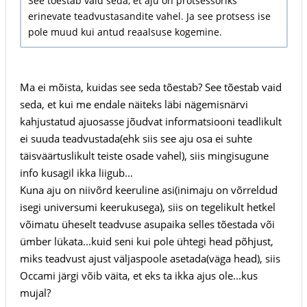
See tõestab vaid seda, et aju on protsessoriks
erinevate teadvustasandite vahel. Ja see protsess ise
pole muud kui antud reaalsuse kogemine.
Ma ei mõista, kuidas see seda tõestab? See tõestab vaid
seda, et kui me endale näiteks läbi nägemisnärvi
kahjustatud ajuosasse jõudvat informatsiooni teadlikult
ei suuda teadvustada(ehk siis see aju osa ei suhte
täisväärtuslikult teiste osade vahel), siis mingisugune
info kusagil ikka liigub...
Kuna aju on niivõrd keeruline asi(inimaju on võrreldud
isegi universumi keerukusega), siis on tegelikult hetkel
võimatu üheselt teadvuse asupaika selles tõestada või
ümber lükata...kuid seni kui pole ühtegi head põhjust,
miks teadvust ajust väljaspoole asetada(väga head), siis
Occami järgi võib väita, et eks ta ikka ajus ole...kus
mujal?