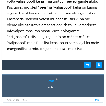
võtta väljastpoolt keha ilma tuntud meeleorganite abita.
Kusjuures mõisted "sees" ja "väljaspool" keha on kaunis
segased, sest kuna mina isiklikult ei saa üle ega ümber
Castaneda "helenduvatest munadest", siis kuna me
oleme üks osa Kotka emanatsioonidest (universaalsest
infoväljast, maailma maatriksist, hologrammi
"originaalist"), siis kuigi kogu info on mõnes mõttes
"väljaspool" meie füüsilist keha, on ta samal ajal ka meie
energeetilise tombu orgaaniline osa - meie ise.
levis
Veteran
05-06-2009, 14:05
#16