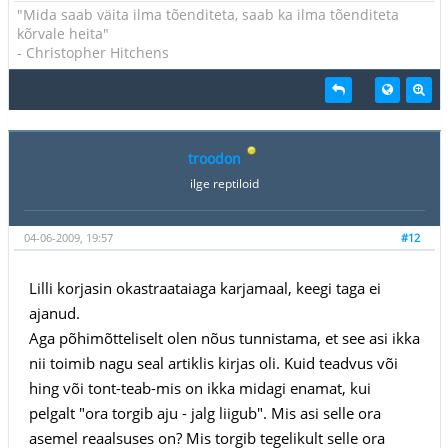
"Mida saab väita ilma tõenditeta, saab ka ilma tõenditeta
kõrvale heita"
- Christopher Hitchens
troodon
ilge reptiloid
04-06-2009, 19:57
#12
Lilli korjasin okastraataiaga karjamaal, keegi taga ei
ajanud.
Aga põhimõtteliselt olen nõus tunnistama, et see asi ikka
nii toimib nagu seal artiklis kirjas oli. Kuid teadvus või
hing või tont-teab-mis on ikka midagi enamat, kui
pelgalt "ora torgib aju - jalg liigub". Mis asi selle ora
asemel reaalsuses on? Mis torgib tegelikult selle ora