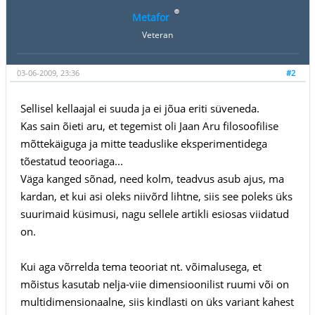
Metafor
Veteran
03-06-2009, 23:36
#2
Sellisel kellaajal ei suuda ja ei jõua eriti süveneda.
Kas sain õieti aru, et tegemist oli Jaan Aru filosoofilise
mõttekäiguga ja mitte teaduslike eksperimentidega
tõestatud teooriaga...
Väga kanged sõnad, need kolm, teadvus asub ajus, ma
kardan, et kui asi oleks niivõrd lihtne, siis see poleks üks
suurimaid küsimusi, nagu sellele artikli esiosas viidatud
on.
Kui aga võrrelda tema teooriat nt. võimalusega, et
mõistus kasutab nelja-viie dimensioonilist ruumi või on
multidimensionaalne, siis kindlasti on üks variant kahest