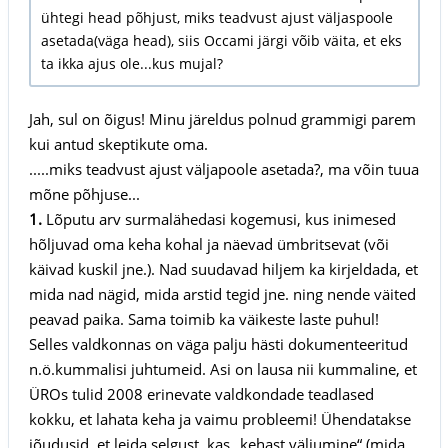
ühtegi head põhjust, miks teadvust ajust väljaspoole
asetada(väga head), siis Occami järgi võib väita, et eks
ta ikka ajus ole...kus mujal?
Jah, sul on õigus! Minu järeldus polnud grammigi parem
kui antud skeptikute oma.
.....miks teadvust ajust väljapoole asetada?, ma võin tuua
mõne põhjuse...
1.
Lõputu arv surmalähedasi kogemusi, kus inimesed
hõljuvad oma keha kohal ja näevad ümbritsevat (või
käivad kuskil jne.). Nad suudavad hiljem ka kirjeldada, et
mida nad nägid, mida arstid tegid jne. ning nende väited
peavad paika. Sama toimib ka väikeste laste puhul!
Selles valdkonnas on väga palju hästi dokumenteeritud
n.ö.kummalisi juhtumeid. Asi on lausa nii kummaline, et
ÜROs tulid 2008 erinevate valdkondade teadlased
kokku, et lahata keha ja vaimu probleemi! Ühendatakse
jõudusid, et leida selgust, kas „kehast väljumine“ (mida