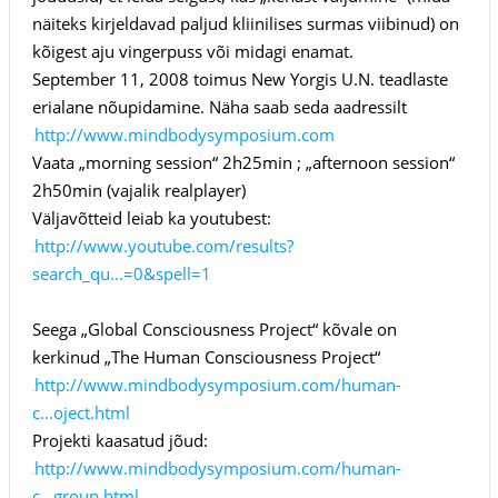
näiteks kirjeldavad paljud kliinilises surmas viibinud) on
kõigest aju vingerpuss või midagi enamat.
September 11, 2008 toimus New Yorgis U.N. teadlaste
erialane nõupidamine. Näha saab seda aadressilt
http://www.mindbodysymposium.com
link:
Vaata „morning session“ 2h25min ; „afternoon session“
2h50min (vajalik realplayer)
Väljavõtteid leiab ka youtubest:
http://www.youtube.com/results?
link:
search_qu...=0&spell=1
Seega „Global Consciousness Project“ kõvale on
kerkinud „The Human Consciousness Project“
http://www.mindbodysymposium.com/human-
link:
c...oject.html
Projekti kaasatud jõud:
http://www.mindbodysymposium.com/human-
link:
c...group.html