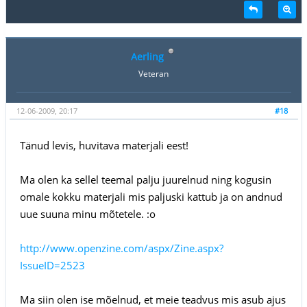
Aerling
Veteran
12-06-2009, 20:17
#18
Tänud levis, huvitava materjali eest!
Ma olen ka sellel teemal palju juurelnud ning kogusin
omale kokku materjali mis paljuski kattub ja on andnud
uue suuna minu mõtetele. :o
http://www.openzine.com/aspx/Zine.aspx?
IssueID=2523
Ma siin olen ise mõelnud, et meie teadvus mis asub ajus