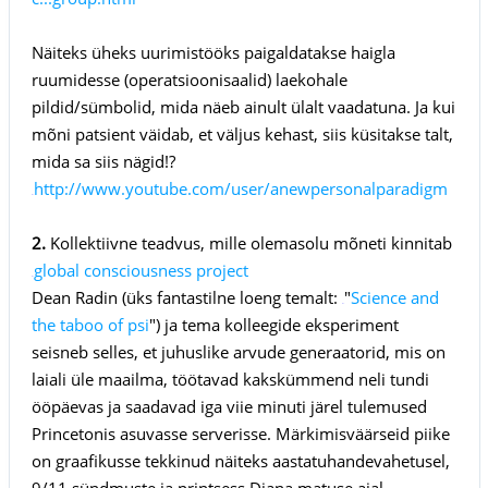
Näiteks üheks uurimistööks paigaldatakse haigla
ruumidesse (operatsioonisaalid) laekohale
pildid/sümbolid, mida näeb ainult ülalt vaadatuna. Ja kui
mõni patsient väidab, et väljus kehast, siis küsitakse talt,
mida sa siis nägid!?
http://www.youtube.com/user/anewpersonalparadigm
link:
2.
Kollektiivne teadvus, mille olemasolu mõneti kinnitab
global consciousness project
link:
Dean Radin (üks fantastilne loeng temalt:
"
Science and
link:
the taboo of psi
") ja tema kolleegide eksperiment
seisneb selles, et juhuslike arvude generaatorid, mis on
laiali üle maailma, töötavad kakskümmend neli tundi
ööpäevas ja saadavad iga viie minuti järel tulemused
Princetonis asuvasse serverisse. Märkimisväärseid piike
on graafikusse tekkinud näiteks aastatuhandevahetusel,
9/11 sündmuste ja printsess Diana matuse ajal.