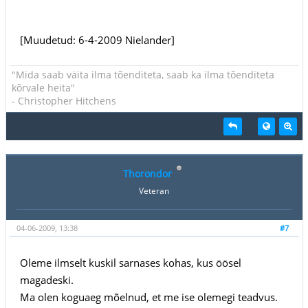
[Muudetud: 6-4-2009 Nielander]
"Mida saab väita ilma tõenditeta, saab ka ilma tõenditeta
kõrvale heita"
- Christopher Hitchens
Thorondor
Veteran
04-06-2009, 13:38
#7
Oleme ilmselt kuskil sarnases kohas, kus öösel
magadeski.
Ma olen koguaeg mõelnud, et me ise olemegi teadvus.