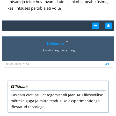
lihtsam ja teine huvitavam, kuid...siinkohal peab küsima,
kas lihtsuses peitub alati võlu?
Nielander
Questioning Everything
03-06-2009, 23:54
#3
Tsitaat:
Kas sain õieti aru, et tegemist oli Jaan Aru filosoofilise
mõttekäiguga ja mitte teaduslike eksperimentidega
tõestatud teooriaga...