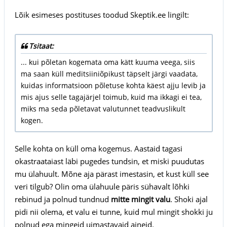
Lõik esimeses postituses toodud Skeptik.ee lingilt:
Tsitaat:
... kui põletan kogemata oma kätt kuuma veega, siis
ma saan küll meditsiiniõpikust täpselt järgi vaadata,
kuidas informatsioon põletuse kohta käest ajju levib ja
mis ajus selle tagajärjel toimub, kuid ma ikkagi ei tea,
miks ma seda põletavat valutunnet teadvuslikult
kogen.
Selle kohta on küll oma kogemus. Aastaid tagasi
okastraataiast läbi pugedes tundsin, et miski puudutas
mu ülahuult. Mõne aja pärast imestasin, et kust küll see
veri tilgub? Olin oma ülahuule päris sühavalt lõhki
rebinud ja polnud tundnud
mitte mingit valu
. Shoki ajal
pidi nii olema, et valu ei tunne, kuid mul mingit shokki ju
polnud ega mingeid uimastavaid aineid.