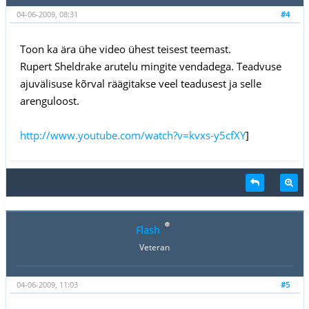
04-06-2009, 08:31
#4
Toon ka ära ühe video ühest teisest teemast.
Rupert Sheldrake arutelu mingite vendadega. Teadvuse
ajuvälisuse kõrval räägitakse veel teadusest ja selle
arenguloost.
http://www.youtube.com/watch?v=kvxs-y5cfXY
]
Flash
Veteran
04-06-2009, 11:03
#5