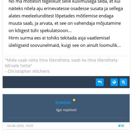
No ma mõtlesin tegelikult selle küsimusega seda, et kui
näiteks nõela aju erinevatesse osadesse susata ja sellega
alates meeleelunditest lõpetades mõtlemise endaga
muuta saab, ja arvata, et see on vahendaja mõjutamine
on kõigest tühi spekulatsioon...
Hirm surma ees ei tohiks tekitada asja vaatlemisel
üleliigseid soovunelmaid, kuigi see on ainult loomulik...
"Mida saab väita ilma tõenditeta, saab ka ilma tõenditeta
kõrvale heita"
- Christopher Hitchens
troodon
ilge reptiloid
04-06-2009, 19:05
#10