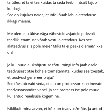
ta ütles, et ta ei tea kuidas ta seda teeb, lihtsalt tajub
kuidagi.
See on kujukas näide, et info jõuab läbi alateadvuse
ikkagi meieni.
Me oleme ju üldse väga vähestele asjadele pidevalt
teadlik, enamuse võtab vastu alateadvus. Kas see
alateadvus siis pole meie? Miks ta ei peaks olema!? Ikka
on!
Ja kui nüüd ajukahjustuse tõttu mingi info jääb osale
teadvusest otse kohale toimetamata, kuidas see tõestab,
et teadvust genereerib aju?
See tõestab vaid seda, et aju on protsessoriks erinevate
teadvustasandite vahel. Ja see protsess ise pole muud
kui antud reaalsuse kogemine.
Isiklikult mina arvan, et kõik on teadvus/mõte. Ja antud