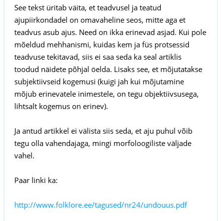
See tekst üritab väita, et teadvusel ja teatud
ajupiirkondadel on omavaheline seos, mitte aga et
teadvus asub ajus. Need on ikka erinevad asjad. Kui pole
mõeldud mehhanismi, kuidas kem ja füs protsessid
teadvuse tekitavad, siis ei saa seda ka seal artiklis
toodud näidete põhjal öelda. Lisaks see, et mõjutatakse
subjektiivseid kogemusi (kuigi jah kui mõjutamine
mõjub erinevatele inimestele, on tegu objektiivsusega,
lihtsalt kogemus on erinev).
Ja antud artikkel ei välista siis seda, et aju puhul võib
tegu olla vahendajaga, mingi morfoloogiliste väljade
vahel.
Paar linki ka:
http://www.folklore.ee/tagused/nr24/undouus.pdf