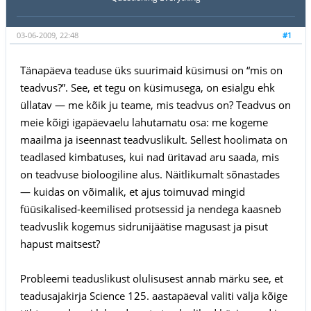
03-06-2009, 22:48
#1
Tänapäeva teaduse üks suurimaid küsimusi on “mis on
teadvus?”. See, et tegu on küsimusega, on esialgu ehk
üllatav — me kõik ju teame, mis teadvus on? Teadvus on
meie kõigi igapäevaelu lahutamatu osa: me kogeme
maailma ja iseennast teadvuslikult. Sellest hoolimata on
teadlased kimbatuses, kui nad üritavad aru saada, mis
on teadvuse bioloogiline alus. Näitlikumalt sõnastades
— kuidas on võimalik, et ajus toimuvad mingid
füüsikalised-keemilised protsessid ja nendega kaasneb
teadvuslik kogemus sidrunijäätise magusast ja pisut
hapust maitsest?
Probleemi teaduslikust olulisusest annab märku see, et
teadusajakirja Science 125. aastapäeval valiti välja kõige