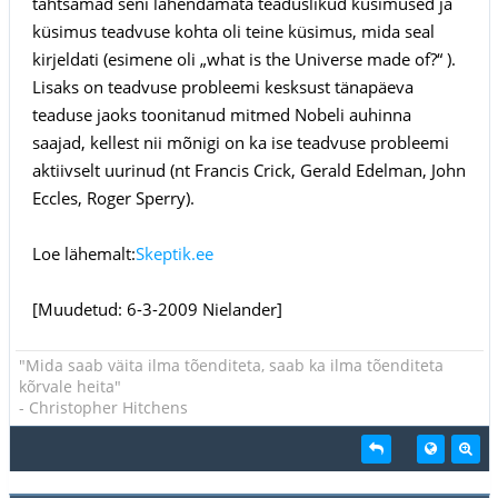
tähtsamad seni lahendamata teaduslikud küsimused ja
küsimus teadvuse kohta oli teine küsimus, mida seal
kirjeldati (esimene oli „what is the Universe made of?“ ).
Lisaks on teadvuse probleemi kesksust tänapäeva
teaduse jaoks toonitanud mitmed Nobeli auhinna
saajad, kellest nii mõnigi on ka ise teadvuse probleemi
aktiivselt uurinud (nt Francis Crick, Gerald Edelman, John
Eccles, Roger Sperry).
Loe lähemalt:
Skeptik.ee
[Muudetud: 6-3-2009 Nielander]
"Mida saab väita ilma tõenditeta, saab ka ilma tõenditeta
kõrvale heita"
- Christopher Hitchens