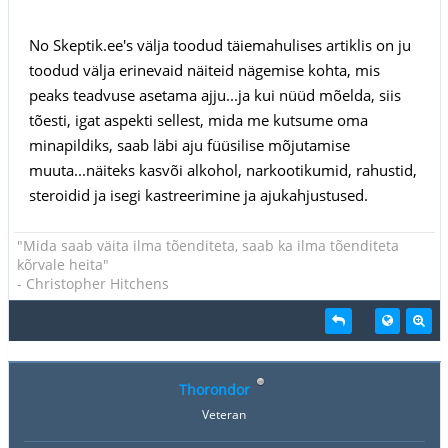
No Skeptik.ee's välja toodud täiemahulises artiklis on ju
toodud välja erinevaid näiteid nägemise kohta, mis
peaks teadvuse asetama ajju...ja kui nüüd mõelda, siis
tõesti, igat aspekti sellest, mida me kutsume oma
minapildiks, saab läbi aju füüsilise mõjutamise
muuta...näiteks kasvõi alkohol, narkootikumid, rahustid,
steroidid ja isegi kastreerimine ja ajukahjustused.
"Mida saab väita ilma tõenditeta, saab ka ilma tõenditeta
kõrvale heita"
- Christopher Hitchens
Thorondor
Veteran