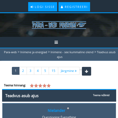
LOGI SISSE
REGISTREERI
>
>
>
Para-web
Inimene ja energiad
Inimene - see kummaline olend
Teadvus asub
ajus
...
(current)
1
2
3
4
5
15
Järgmine
Teema hinnang:
Teadvus asub ajus
Teema režiimid
Nielander
Questioning Everything