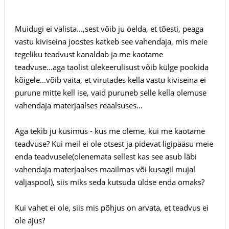
Muidugi ei välista...,sest võib ju öelda, et tõesti, peaga
vastu kiviseina joostes katkeb see vahendaja, mis meie
tegeliku teadvust kanaldab ja me kaotame
teadvuse...aga taolist ülekeerulisust võib külge pookida
kõigele...võib väita, et virutades kella vastu kiviseina ei
purune mitte kell ise, vaid puruneb selle kella olemuse
vahendaja materjaalses reaalsuses...
Aga tekib ju küsimus - kus me oleme, kui me kaotame
teadvuse? Kui meil ei ole otsest ja pidevat ligipääsu meie
enda teadvusele(olenemata sellest kas see asub läbi
vahendaja materjaalses maailmas või kusagil mujal
väljaspool), siis miks seda kutsuda üldse enda omaks?
Kui vahet ei ole, siis mis põhjus on arvata, et teadvus ei
ole ajus?