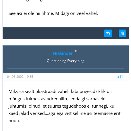
See asi ei ole nii lihtne. Midagi on veel vahel.
Nielander
Questioning Everything
04-06-2009, 19:35
#11
Miks sa sealt okastraadi vahelt läbi pugesid? Ehk oli
mängus tuimestav adrenaliin...endalgi sarnaseid
juhtumisi olnud, et suures tegudehoos ei tunnegi, kui
käed jalad verised...aga ega vist selline asi teemasse eriti
puutu