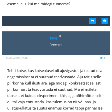
asemel aju, kui me midagi tunneme?
levis
Veteran
05-06-2009, 05:02
#13
Tehti katse, kus katsealusel oli ajuvigastus ja teatud osa
nägemisalast ta ei suutnud teadvustada. Aju täitis selle
piirkonna küll ilusti ära, aga midagi konkreetset sellest
piirkonnast ta teadvustada ei suutnud. Ma ei mäleta
täpselt, et kuidas eksperiment käis, aga põhimõtteliselt
oli tal vaja ennustada, kas tulemus on nii või naa. Ja
üllatus-üllatus ta suutis enamus korrad täppi panna! Ise