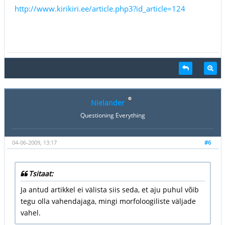
http://www.kirikiri.ee/article.php3?id_article=124
Nielander
Questioning Everything
04-06-2009, 13:17
#6
Tsitaat:
Ja antud artikkel ei välista siis seda, et aju puhul võib
tegu olla vahendajaga, mingi morfoloogiliste väljade
vahel.