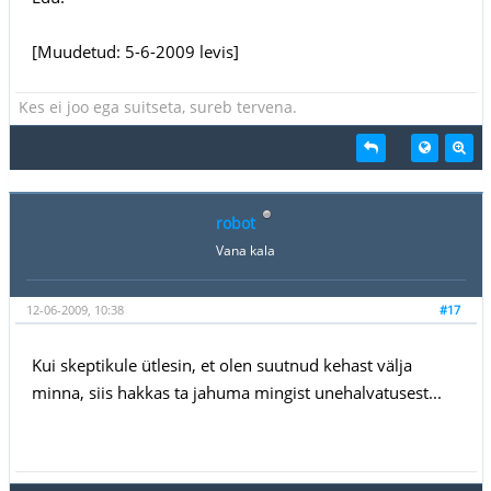
[Muudetud: 5-6-2009 levis]
Kes ei joo ega suitseta, sureb tervena.
robot
Vana kala
12-06-2009, 10:38
#17
Kui skeptikule ütlesin, et olen suutnud kehast välja
minna, siis hakkas ta jahuma mingist unehalvatusest...