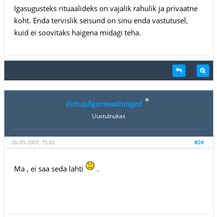
Igasugusteks rituaalideks on vajalik rahulik ja privaatne
koht. Enda tervislik seisund on sinu enda vastutusel,
kuid ei soovitaks haigena midagi teha.
Kuhupõgenevadhinged
Uustulnukas
26-09-2007, 15:02
#24
Ma , ei saa seda lahti
.