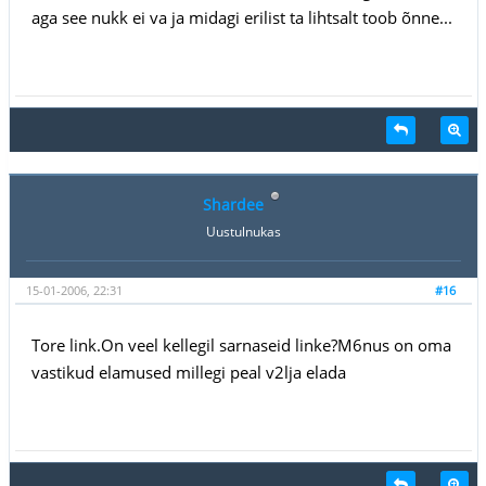
aga see nukk ei va ja midagi erilist ta lihtsalt toob õnne...
Shardee
Uustulnukas
15-01-2006, 22:31
#16
Tore link.On veel kellegil sarnaseid linke?M6nus on oma
vastikud elamused millegi peal v2lja elada