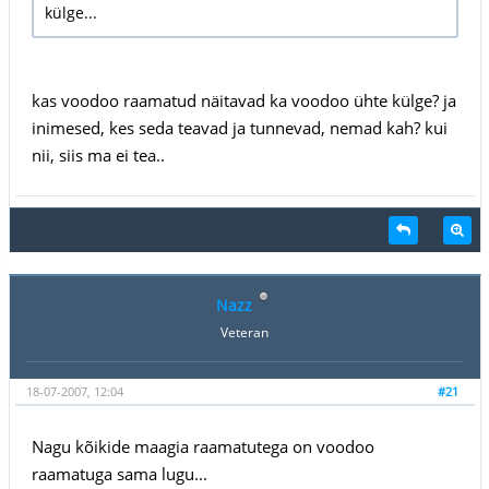
külge...
kas voodoo raamatud näitavad ka voodoo ühte külge? ja
inimesed, kes seda teavad ja tunnevad, nemad kah? kui
nii, siis ma ei tea..
Nazz
Veteran
18-07-2007, 12:04
#21
Nagu kõikide maagia raamatutega on voodoo
raamatuga sama lugu...