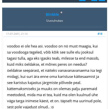
BlinkMe
Uustulnukas
17-07-2007, 21:14
#18
voodoo ei ole hea asi. voodoo on nö must maagia, kui
sa voodooga tegeled, võib kõik see sulle elu jooksul
tagasi tulla, aga eks igaüks teab, milesse ta end mässib,
kuid miks öeldakse, et mõnes peres on needus?
öeldakse seepärast, et näiteks vanavanavanaema isa tegi
midagi, kui suri ära enne oma karistuse kättesaamist ja
see karistus kajastus järgmiste põlvede peal.
kättemaksmiseks ja muuks on olemas palju paremaid
meetodeid, mida ma ei tea, kuid ma olen kuulnud ühe
väga targa inimese käest, et on. täpselt ma uurinud pole,
sest pole vajadust olnud.. :o