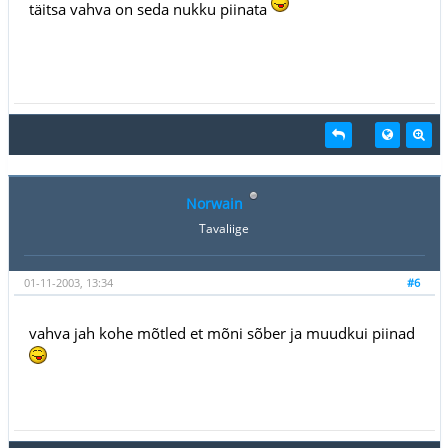
täitsa vahva on seda nukku piinata
Norwain
Tavaliige
01-11-2003, 13:34
#6
vahva jah kohe mõtled et mõni sõber ja muudkui piinad