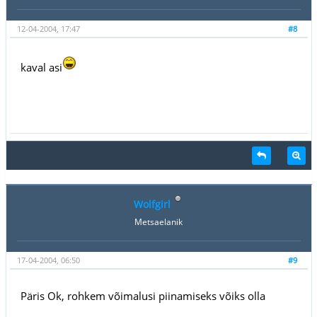
12-04-2004, 17:47
#8
kaval asi
Wolfgirl
Metsaelanik
17-04-2004, 06:50
#9
Päris Ok, rohkem võimalusi piinamiseks võiks olla