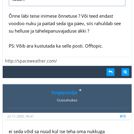
Õnne läbi teise inimese õnnetuse ? Või teed endast
voodoo nuku ja paitad seda iga päev, siis rahuldab see
su helluse ja tähelepanuvajaduse äkki ?
PS: Võib ära kustutada ka selle posti. Offtopic.
http://spaceweather.com/
hingepüüdja
Uustulnukas
22-11-2005, 06:41
#15
ei seda võid sa nüüd kül ise teha oma nukkuga