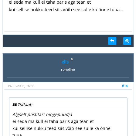
ei seda ma küll ei taha päris aga tean et
kui sellise nukku teed siis võib see sulle ka õnne tuua...
elis
roheline
19-11-2005, 16:36
#14
Tsitaat:
Algselt postitas: hingepüüdja
ei seda ma küll ei taha päris aga tean et
kui sellise nukku teed siis võib see sulle ka õnne
tuua...