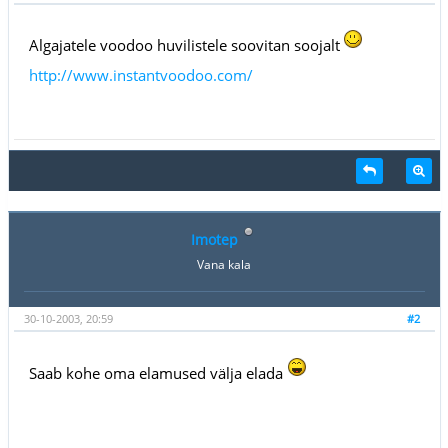
Algajatele voodoo huvilistele soovitan soojalt
http://www.instantvoodoo.com/
Imotep
Vana kala
30-10-2003, 20:59
#2
Saab kohe oma elamused välja elada