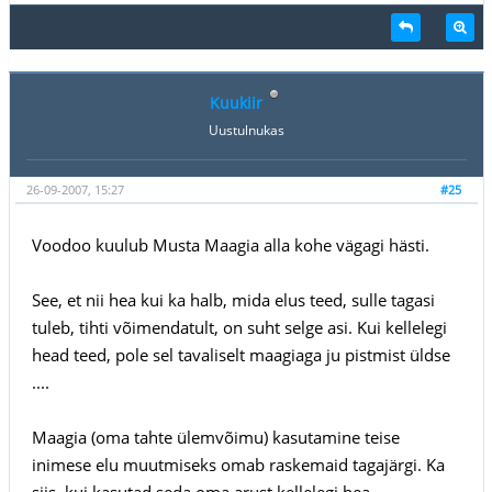
Kuukiir
Uustulnukas
26-09-2007, 15:27
#25
Voodoo kuulub Musta Maagia alla kohe vägagi hästi.
See, et nii hea kui ka halb, mida elus teed, sulle tagasi
tuleb, tihti võimendatult, on suht selge asi. Kui kellelegi
head teed, pole sel tavaliselt maagiaga ju pistmist üldse
....
Maagia (oma tahte ülemvõimu) kasutamine teise
inimese elu muutmiseks omab raskemaid tagajärgi. Ka
siis, kui kasutad seda oma arust kellelegi hea