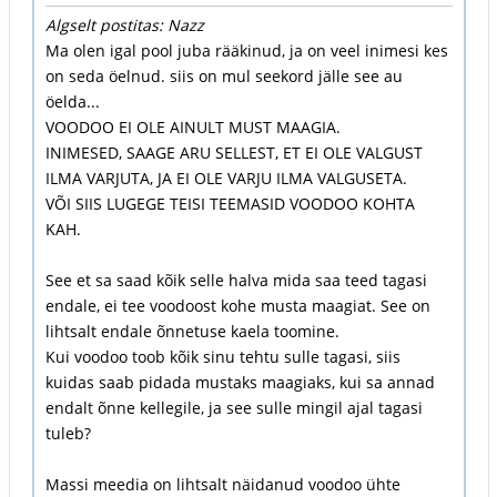
Algselt postitas: Nazz
Ma olen igal pool juba rääkinud, ja on veel inimesi kes
on seda öelnud. siis on mul seekord jälle see au
öelda...
VOODOO EI OLE AINULT MUST MAAGIA.
INIMESED, SAAGE ARU SELLEST, ET EI OLE VALGUST
ILMA VARJUTA, JA EI OLE VARJU ILMA VALGUSETA.
VÕI SIIS LUGEGE TEISI TEEMASID VOODOO KOHTA
KAH.
See et sa saad kõik selle halva mida saa teed tagasi
endale, ei tee voodoost kohe musta maagiat. See on
lihtsalt endale õnnetuse kaela toomine.
Kui voodoo toob kõik sinu tehtu sulle tagasi, siis
kuidas saab pidada mustaks maagiaks, kui sa annad
endalt õnne kellegile, ja see sulle mingil ajal tagasi
tuleb?
Massi meedia on lihtsalt näidanud voodoo ühte