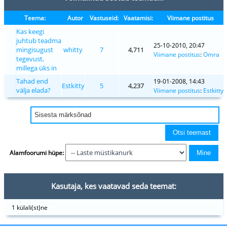
Teema:
Autor
Vastuseid:
Vaatamisi:
Viimane postitus
Kas keegi
juhtub teadma
25-10-2010, 20:47
mingisugust
whitty
7
4,711
Viimane postitus
:
Omra
tegevust,
millega üks in
Tahad end
19-01-2008, 14:43
Estkitty
5
4,237
välja elada?
Viimane postitus
:
Estkitty
Alamfoorumi hüpe:
Kasutaja, kes vaatavad seda teemat:
1 külali(st)ne