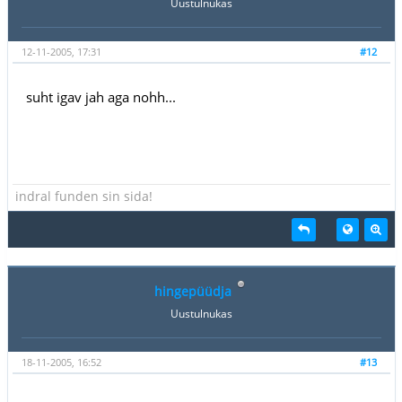
Uustulnukas
12-11-2005, 17:31
#12
suht igav jah aga nohh...
indral funden sin sida!
hingepüüdja
Uustulnukas
18-11-2005, 16:52
#13