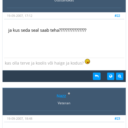
Uustulnukas
19-09-2007, 17:12
#22
ja kus seda seal saab teha????????????????
kas olla terve ja koolis või haige ja kodus?
Nazz
Veteran
19-09-2007, 18:48
#23