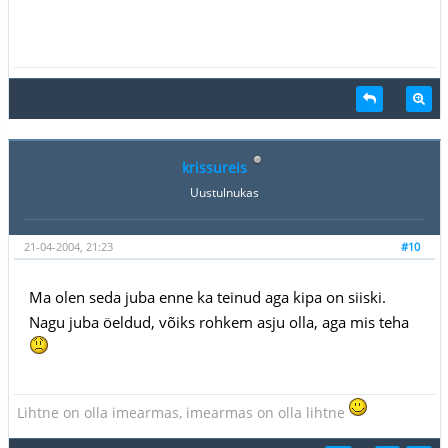
krissureis
Uustulnukas
21-04-2004, 21:23
#10
Ma olen seda juba enne ka teinud aga kipa on siiski.
Nagu juba öeldud, võiks rohkem asju olla, aga mis teha
Lihtne on olla imearmas, imearmas on olla lihtne