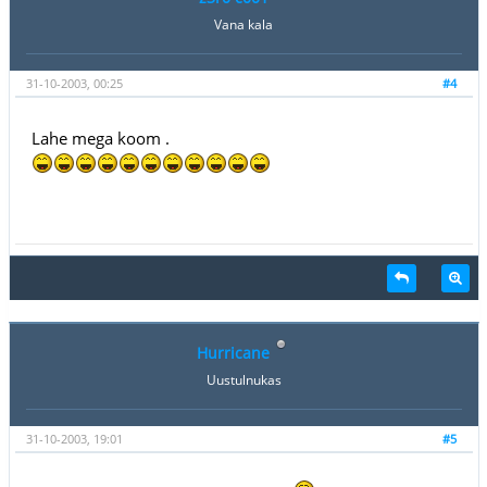
Vana kala
31-10-2003, 00:25
#4
Lahe mega koom .
Hurricane
Uustulnukas
31-10-2003, 19:01
#5