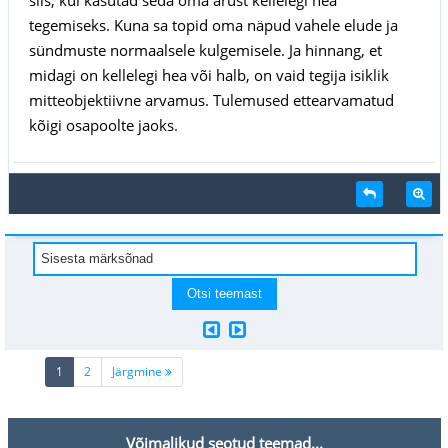
tegemiseks. Kuna sa topid oma näpud vahele elude ja
sündmuste normaalsele kulgemisele. Ja hinnang, et
midagi on kellelegi hea või halb, on vaid tegija isiklik
mitteobjektiivne arvamus. Tulemused ettearvamatud
kõigi osapoolte jaoks.
(current)
1
2
Järgmine
Võimalikud seotud teemad...