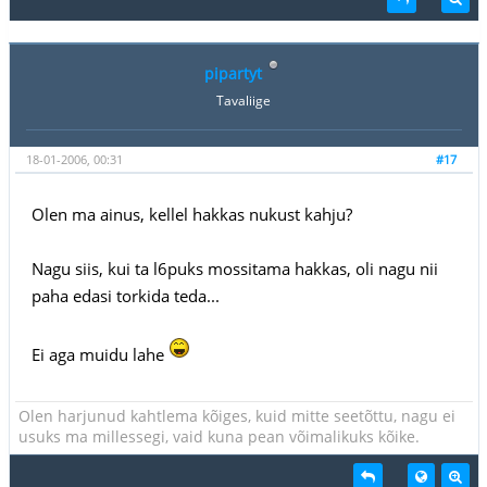
pipartyt
Tavaliige
18-01-2006, 00:31
#17
Olen ma ainus, kellel hakkas nukust kahju?
Nagu siis, kui ta l6puks mossitama hakkas, oli nagu nii
paha edasi torkida teda...
Ei aga muidu lahe
Olen harjunud kahtlema kõiges, kuid mitte seetõttu, nagu ei
usuks ma millessegi, vaid kuna pean võimalikuks kõike.