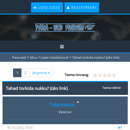
LOGI SISSE
REGISTREERI
>
>
>
Para-web
Muu
Laste müstikanurk
Tahad torkida nukku? (üks link)
(current)
1
2
Järgmine
Teema hinnang:
Tahad torkida nukku? (üks link)
Teema režiimid
Tutanhamon
Veteran
30-10-2003, 19:45
#1