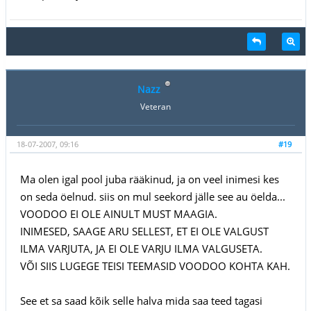
Nazz
Veteran
18-07-2007, 09:16
#19
Ma olen igal pool juba rääkinud, ja on veel inimesi kes
on seda öelnud. siis on mul seekord jälle see au öelda...
VOODOO EI OLE AINULT MUST MAAGIA.
INIMESED, SAAGE ARU SELLEST, ET EI OLE VALGUST
ILMA VARJUTA, JA EI OLE VARJU ILMA VALGUSETA.
VÕI SIIS LUGEGE TEISI TEEMASID VOODOO KOHTA KAH.
See et sa saad kõik selle halva mida saa teed tagasi