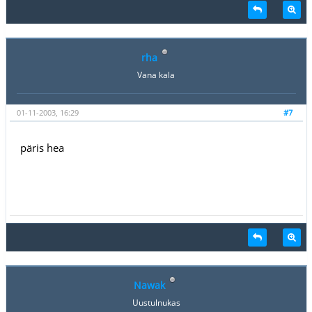
rha
Vana kala
01-11-2003, 16:29
#7
päris hea
Nawak
Uustulnukas