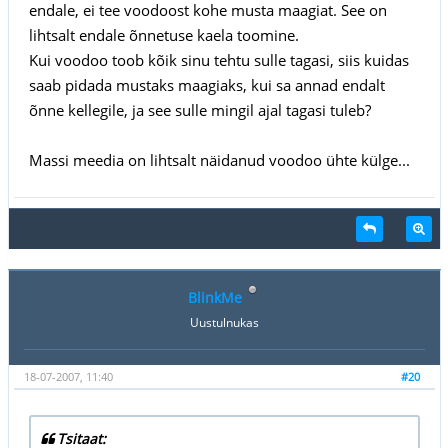
endale, ei tee voodoost kohe musta maagiat. See on
lihtsalt endale õnnetuse kaela toomine.
Kui voodoo toob kõik sinu tehtu sulle tagasi, siis kuidas
saab pidada mustaks maagiaks, kui sa annad endalt
õnne kellegile, ja see sulle mingil ajal tagasi tuleb?
Massi meedia on lihtsalt näidanud voodoo ühte külge...
BlinkMe
Uustulnukas
18-07-2007, 11:40
#20
Tsitaat: