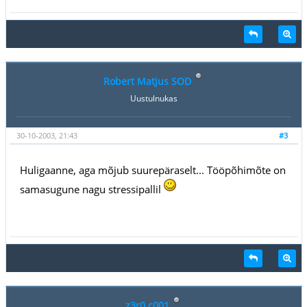
Robert Matjus SOD
Uustulnukas
30-10-2003, 21:43
#3
Huligaanne, aga mõjub suurepäraselt... Tööpõhimõte on
samasugune nagu stressipallil
z3r0 c001