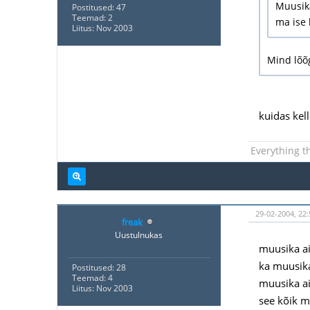
Muusika
Postitused: 47
Teemad: 2
ma ise 
Liitus: Nov 2003
Mind lõõ
kuidas kel
Everything t
29-02-2004, 22:
freak
Uustulnukas
muusika ai
ka muusika 
Postitused: 28
Teemad: 4
muusika ai
Liitus: Nov 2003
see kõik m