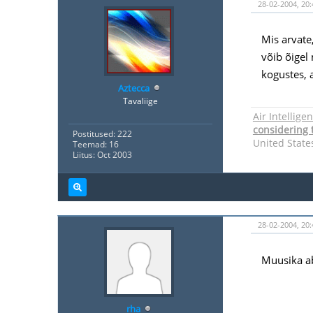
28-02-2004, 20:
Mis arvate
võib õigel
kogustes, 
Aztecca
Tavaliige
Air Intellige
considering t
Postitused: 222
United State
Teemad: 16
Liitus: Oct 2003
28-02-2004, 20:
Muusika ab
rha