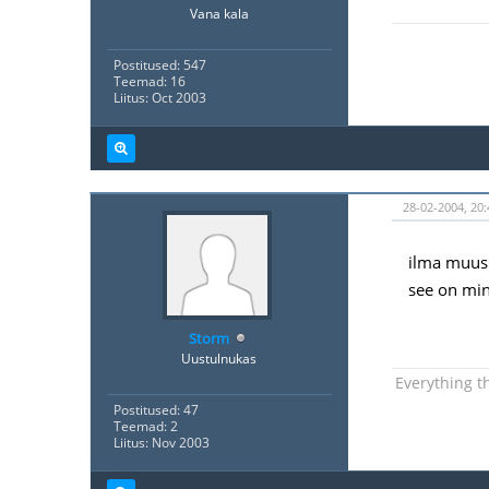
Vana kala
Postitused: 547
Teemad: 16
Liitus: Oct 2003
28-02-2004, 20:
ilma muusi
see on mi
Storm
Uustulnukas
Everything t
Postitused: 47
Teemad: 2
Liitus: Nov 2003