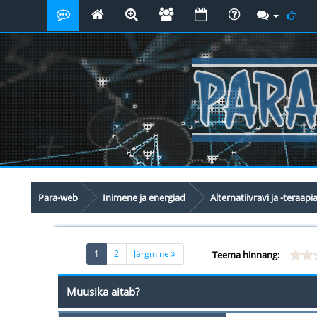
Para-web
Inimene ja energiad
Alternatiivravi ja -teraapi
(current)
1
2
Järgmine
Teema hinnang:
Muusika aitab?