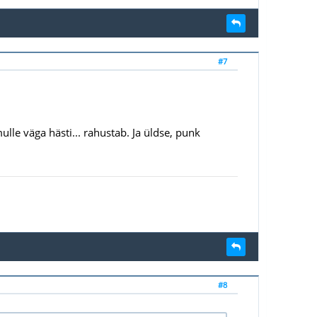
#7
le väga hästi... rahustab. Ja üldse, punk
#8