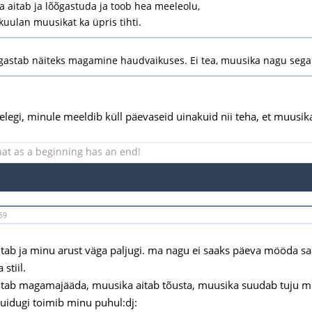
 aitab ja lõõgastuda ja toob hea meeleolu,
kuulan muusikat ka üpris tihti.
gastab näiteks magamine haudvaikuses. Ei tea, muusika nagu seg
lelegi, minule meeldib küll päevaseid uinakuid nii teha, et muusika
hat as a beginning has an end!
59
tab ja minu arust väga paljugi. ma nagu ei saaks päeva mööda saa
stiil.
tab magamajääda, muusika aitab tõusta, muusika suudab tuju mu
uidugi toimib minu puhul:dj: