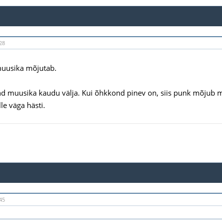
28
muusika mõjutab.
d muusika kaudu välja. Kui õhkkond pinev on, siis punk mõjub mul
e väga hästi.
45