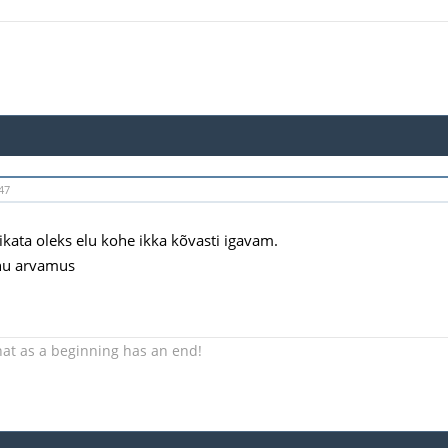
47
kata oleks elu kohe ikka kõvasti igavam.
nu arvamus
hat as a beginning has an end!