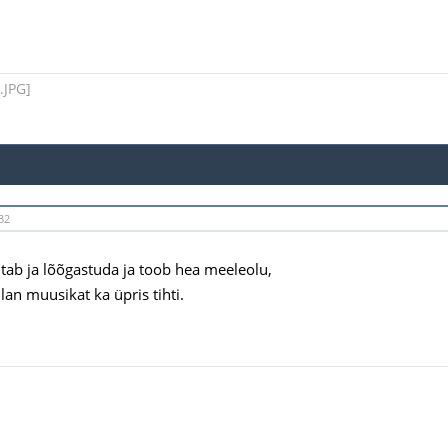
32
tab ja lõõgastuda ja toob hea meeleolu,
lan muusikat ka üpris tihti.