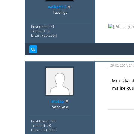
walker112
Tavaliige
Postitused: 71
Teemad: 0
Liitus: Feb 2004
29-02-2004, 21:
Muusika ai
ma ise kuu
Imotep
Vana kala
Postitused: 280
Teemad: 28
Liitus: Oct 2003