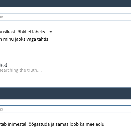
18
sikast lõhki ei läheks...:o
 minu jaoks väga tähtis
 searching the truth....
25
tab inimestal lõõgastuda ja samas loob ka meeleolu