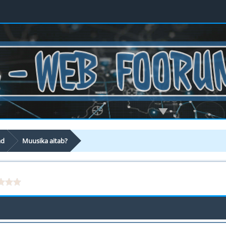
ad
Muusika aitab?