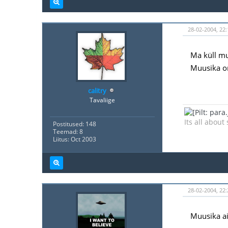
28-02-2004, 22:
Ma küll muu
Muusika on
calitry
Tavaliige
Its all about
Postitused: 148
Teemad: 8
Liitus: Oct 2003
28-02-2004, 22:
Muusika ai