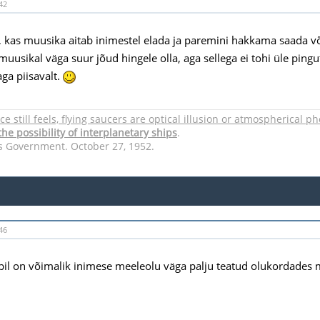
42
, kas muusika aitab inimestel elada ja paremini hakkama saada võ
 muusikal väga suur jõud hingele olla, aga sellega ei tohi üle ping
aga piisavalt.
nce still feels, flying saucers are optical illusion or atmospherical
he possibility of interplanetary ships
.
s Government. October 27, 1952.
46
il on võimalik inimese meeleolu väga palju teatud olukordades 