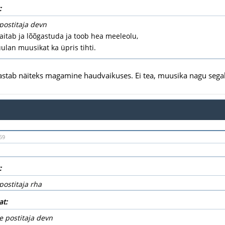
:
postitaja devn
itab ja lõõgastuda ja toob hea meeleolu,
ulan muusikat ka üpris tihti.
stab näiteks magamine haudvaikuses. Ei tea, muusika nagu sega
59
:
postitaja rha
at:
e postitaja devn