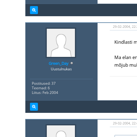
29-02-2004, 22:
Kindlasti 
Ma elan en
Green_Day
mõjub mull
Uustulnukas
Postitused: 37
Teemad: 6
Liitus: Feb 2004
29-02-2004, 22: