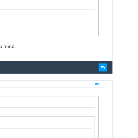
b mind.
#9