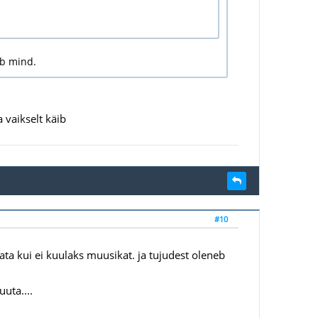
ab mind.
 vaikselt käib
#10
ta kui ei kuulaks muusikat. ja tujudest oleneb
uta....