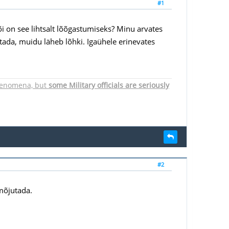
#1
i on see lihtsalt lõõgastumiseks? Minu arvates
utada, muidu läheb lõhki. Igaühele erinevates
 phenomena, but
some Military officials are seriously
#2
mõjutada.