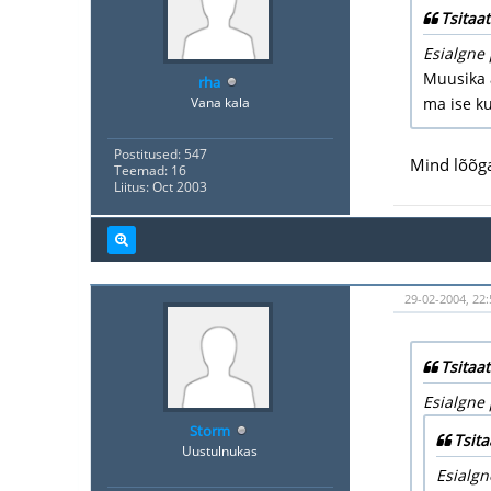
Tsitaat
Esialgne 
Muusika a
rha
Vana kala
ma ise ku
Postitused: 547
Mind lõõga
Teemad: 16
Liitus: Oct 2003
29-02-2004, 22:
Tsitaat
Esialgne 
Storm
Tsita
Uustulnukas
Esialgn