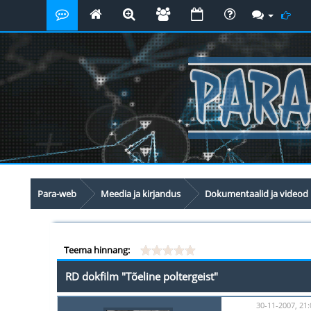
Para-web
Meedia ja kirjandus
Dokumentaalid ja videod
Teema hinnang:
RD dokfilm "Tõeline poltergeist"
30-11-2007, 21: