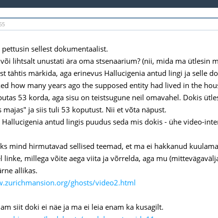
55
 pettusin sellest dokumentaalist.
või lihtsalt unustati ära oma stsenaarium? (nii, mida ma ütlesin mi
st tähtis märkida, aga erinevus Hallucigenia antud lingi ja selle do
ed how many years ago the supposed entity had lived in the hous
oputas 53 korda, aga sisu on teistsugune neil omavahel. Dokis ütl
s majas" ja siis tuli 53 koputust. Nii et võta näpust.
, Hallucigenia antud lingis puudus seda mis dokis - ühe video-inter
s mind hirmutavad sellised teemad, et ma ei hakkanud kuulama i
l linke, millega võite aega viita ja võrrelda, aga mu (mittevägaväl
rne allikas.
w.zurichmansion.org/ghosts/video2.html
m siit doki ei näe ja ma ei leia enam ka kusagilt.