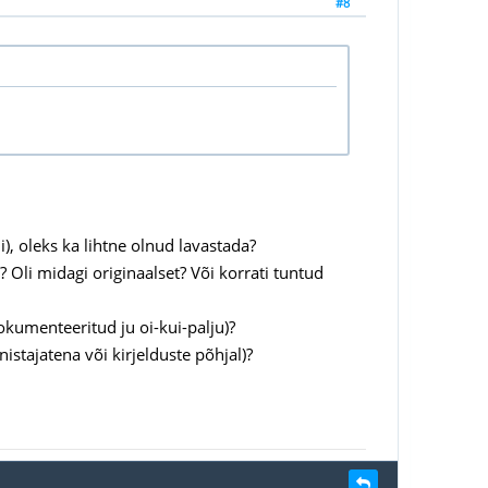
#8
i), oleks ka lihtne olnud lavastada?
? Oli midagi originaalset? Või korrati tuntud
okumenteeritud ju oi-kui-palju)?
istajatena või kirjelduste põhjal)?