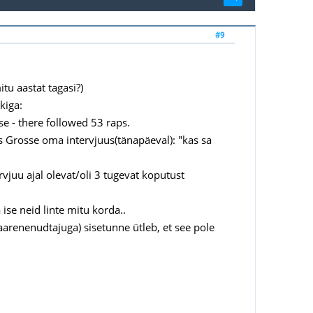
#9
tu aastat tagasi?)
kiga:
e - there followed 53 raps.
es Grosse oma intervjuus(tänapäeval): "kas sa
vjuu ajal olevat/oli 3 tugevat koputust
se neid linte mitu korda..
jaarenenudtajuga) sisetunne ütleb, et see pole