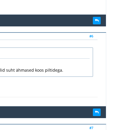
#6
olid suht ähmased koos piltidega.
#7