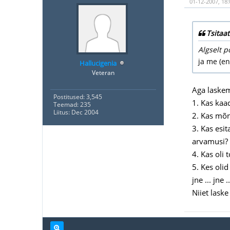
01-12-2007, 18:
Tsitaat
Algselt p
ja me (e
Hallucigenia
Veteran
Aga laskem 
Postitused: 3,545
1. Kas kaad
Teemad: 235
Liitus: Dec 2004
2. Kas mõnd
3. Kas esit
arvamusi?
4. Kas oli
5. Kes olid
jne ... jne ..
Niiet laske