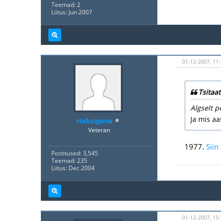
Teemad: 2
Liitus: Jun 2007
01-12-2007, 11:
Tsitaat
Algselt p
Ja mis aa
Hallucigenia
Veteran
1977.
Siin
Postitused: 3,545
Teemad: 235
Liitus: Dec 2004
01-12-2007, 15: