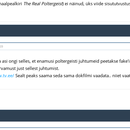
inaalpealkiri
The Real Poltergeist
) ei näinud, üks viide sisututvustu
59
a asi ongi selles, et enamusi poltergeisti juhtumeid peetakse fake
rvamust just sellest juhtumist.
.tv.ee/
Sealt peaks saama seda sama dokfilmi vaadata.. niiet vaat