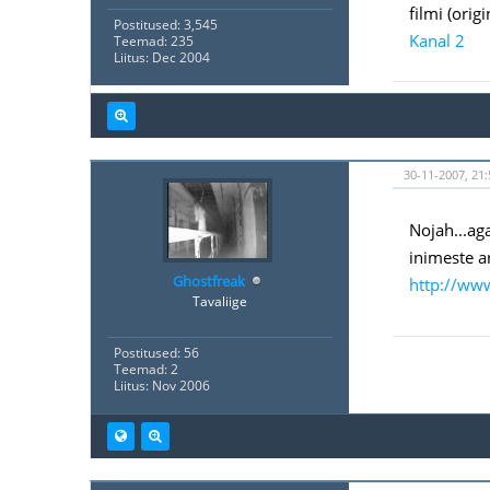
filmi (orig
Postitused: 3,545
Kanal 2
Teemad: 235
Liitus: Dec 2004
30-11-2007, 21:
Nojah...ag
inimeste a
Ghostfreak
http://www
Tavaliige
Postitused: 56
Teemad: 2
Liitus: Nov 2006