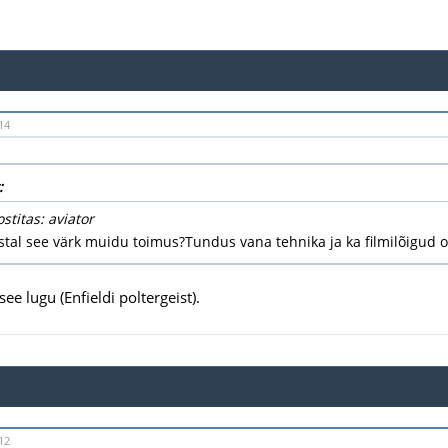
14
:
ostitas: aviator
stal see värk muidu toimus?Tundus vana tehnika ja ka filmilõigud 
see lugu (Enfieldi poltergeist).
12