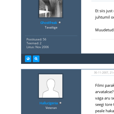
Et siis jus
juhtumil o
Ghostfreak
Tavaliige
Muudetud: 
Postitused: 56
Teemad: 2
Liitus: Nov 2006
30-11-2007, 21:
Filmi para
arvatakse? 
väga aru se
Hallucigenia
seegi tore 
Veteran
peale haka