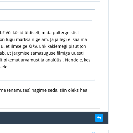
? Või küsid üldiselt, mida poltergeistist
a on lugu märksa nigelam. Ja jällegi ei saa ma
e B, et ilmselge
fake
. Ehk kaklemegi pisut (on
jääb. Et järgmise samasuguse filmiga uuesti
nult pikemat arvamust ja analüüsi. Nendele, kes
sele:
 ja me (enamuses) nägime seda, siin oleks hea