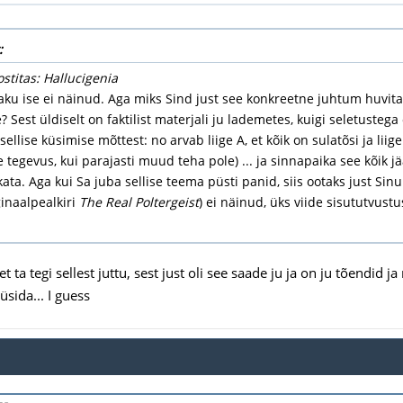
:
ostitas: Hallucigenia
aku ise ei näinud. Aga miks Sind just see konkreetne juhtum huvitab
? Sest üldiselt on faktilist materjali ju lademetes, kuigi seletusteg
sellise küsimise mõttest: no arvab liige A, et kõik on sulatõsi ja liig
e tegevus, kui parajasti muud teha pole) ... ja sinnapaika see kõik 
ata. Aga kui Sa juba sellise teema püsti panid, siis ootaks just Si
iginaalpealkiri
The Real Poltergeist
) ei näinud, üks viide sisututvustu
t ta tegi sellest juttu, sest just oli see saade ju ja on ju tõendid
sida... I guess