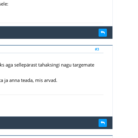
sele:
#3
'iks aga sellepärast tahaksingi nagu targemate
a ja anna teada, mis arvad.