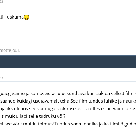
22
küll uskuma
mõttejõul.
33
uaeg vaime ja sarnaseid asju uskund aga kui rääkida sellest filmis
s saanud kuidagi usutavamalt teha.See film tundus lühike ja natuke
ujaoks oli uus see vaimuga rääkimse asi.Ta ütles et on vaim ja ka
is muidu läbi selle tüdruku või?
tal see värk muidu toimus?Tundus vana tehnika ja ka filmilõigud 