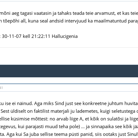
t mõni aeg tagasi vaatasin ja tahaks teada teie arvamust, et kas teie
n tõepõhi all, kuna seal andsid intervjuud ka maailmatuntud par
30-11-07 kell 21:22:11 Hallucigenia
41
ku ise ei näinud. Aga miks Sind just see konkreetne juhtum huvitab?
Sest üldiselt on faktilist materjali ju lademetes, kuigi seletustega
llise küsimise mõttest: no arvab liige A, et kõik on sulatõsi ja liig
tegevus, kui parajasti muud teha pole) ... ja sinnapaika see kõik 
ta. Aga kui Sa juba sellise teema püsti panid, siis ootaks just Sin