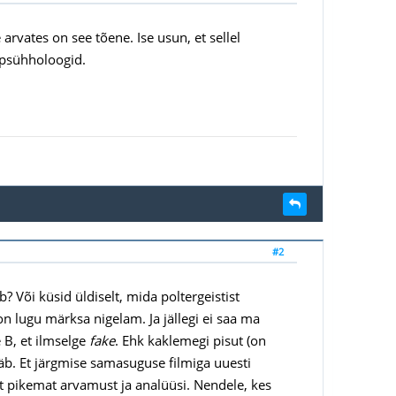
 arvates on see tõene. Ise usun, et sellel
apsühholoogid.
#2
 Või küsid üldiselt, mida poltergeistist
 on lugu märksa nigelam. Ja jällegi ei saa ma
e B, et ilmselge
fake
. Ehk kaklemegi pisut (on
jääb. Et järgmise samasuguse filmiga uuesti
ult pikemat arvamust ja analüüsi. Nendele, kes