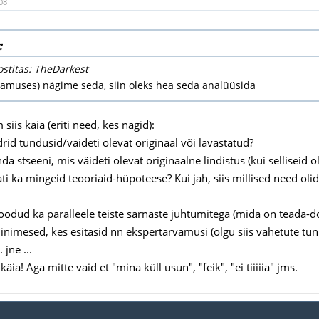
08
:
ostitas: TheDarkest
namuses) nägime seda, siin oleks hea seda analüüsida
siis käia (eriti need, kes nägid):
rid tundusid/väideti olevat originaal või lavastatud?
a stseeni, mis väideti olevat originaalne lindistus (kui selliseid ol
ati ka mingeid teooriaid-hüpoteese? Kui jah, siis millised need olid
 toodud ka paralleele teiste sarnaste juhtumitega (mida on teada-d
 inimesed, kes esitasid nn ekspertarvamusi (olgu siis vahetute tunn
. jne ...
 käia! Aga mitte vaid et "mina küll usun", "feik", "ei tiiiiia" jms.