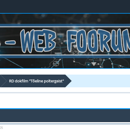
RD dokfilm "Tõeline poltergeist"
05