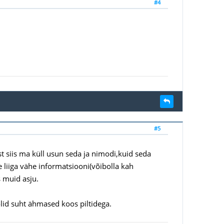
#4
#5
t siis ma küll usun seda ja nimodi,kuid seda
 liiga vähe informatsiooni(võibolla kah
s muid asju.
olid suht ähmased koos piltidega.