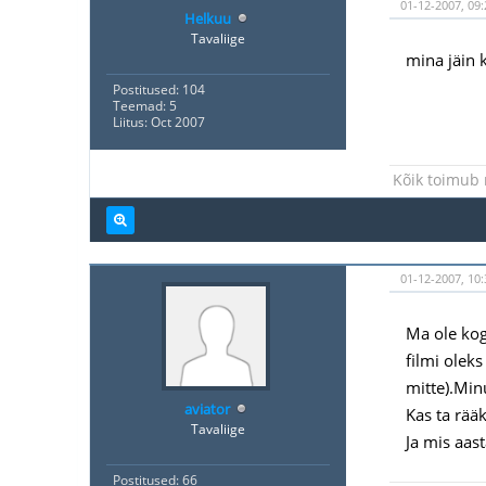
01-12-2007, 09:
Helkuu
Tavaliige
mina jäin 
Postitused: 104
Teemad: 5
Liitus: Oct 2007
Kõik toimub 
01-12-2007, 10:
Ma ole kog
filmi olek
mitte).Min
aviator
Kas ta rääk
Tavaliige
Ja mis aas
Postitused: 66