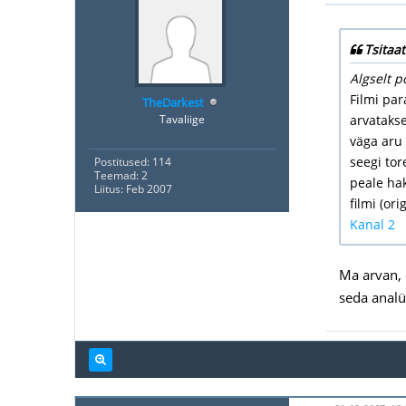
Tsitaat
Algselt p
Filmi par
TheDarkest
Tavaliige
arvatakse
väga aru 
seegi tor
Postitused: 114
Teemad: 2
peale hak
Liitus: Feb 2007
filmi (or
Kanal 2
Ma arvan, e
seda analüü