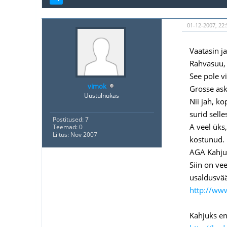
01-12-2007, 22:
Vaatasin ja
Rahvasuu, 
See pole vi
vimok
Grosse ask
Uustulnukas
Nii jah, k
surid selle
Postitused: 7
A veel üks
Teemad: 0
Liitus: Nov 2007
kostunud.
AGA Kahjuk
Siin on vee
usaldusvää
http://ww
Kahjuks ena